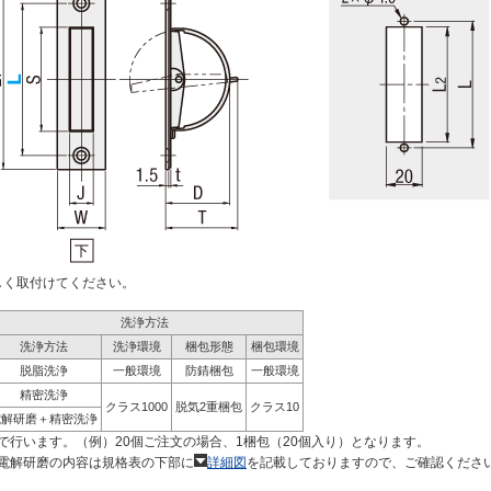
しく取付けてください。
洗浄方法
洗浄方法
洗浄環境
梱包形態
梱包環境
脱脂洗浄
一般環境
防錆梱包
一般環境
精密洗浄
クラス1000
脱気2重梱包
クラス10
電解研磨＋精密洗浄
で行います。（例）20個ご注文の場合、1梱包（20個入り）となります。
電解研磨の内容は規格表の下部に
詳細図
を記載しておりますので、ご確認くださ