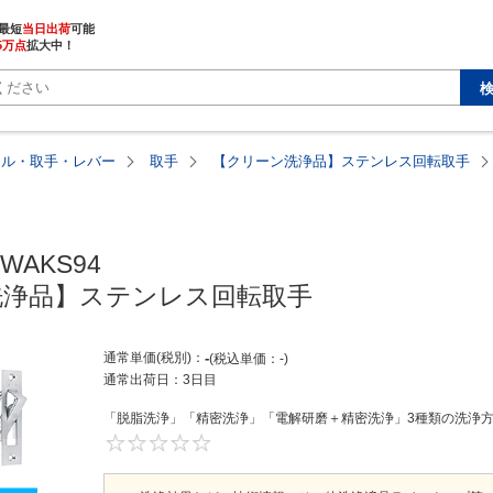
最短
当日出荷
5万点
拡大中！
ドル・取手・レバー
取手
【クリーン洗浄品】ステンレス回転取手
WAKS94

洗浄品】ステンレス回転取手
通常単価(税別)
-
税込単価
-
通常出荷日：
3日目
「脱脂洗浄」「精密洗浄」「電解研磨＋精密洗浄」3種類の洗浄方法
0