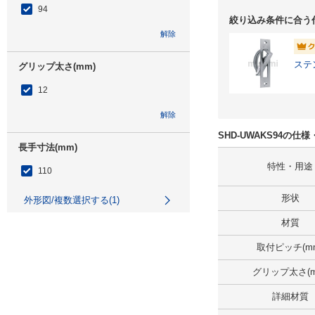
94
絞り込み条件に合う
解除
ステ
グリップ太さ(mm)
12
解除
SHD-UWAKS94の仕
長手寸法(mm)
特性・用途
110
形状
外形図/複数選択する(1)
材質
解除
取付ピッチ(m
短手寸法(mm)
グリップ太さ(m
24
詳細材質
外形図/複数選択する(1)