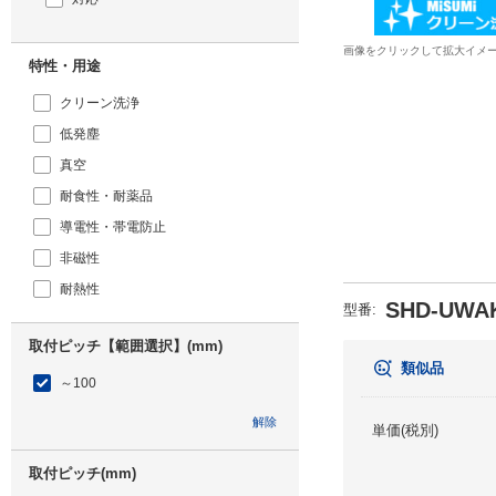
画像をクリックして拡大イメ
特性・用途
クリーン洗浄
低発塵
真空
耐食性・耐薬品
導電性・帯電防止
非磁性
耐熱性
SHD-UWA
型番
:
取付ピッチ【範囲選択】(mm)
類似品
～100
解除
単価(税別)
取付ピッチ(mm)