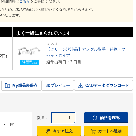
、関連情報は
こちら
をご参照ください。
れるため、未洗浄品に比べ錆びやすくなる場合があります。
いいたします。
よく一緒に見られています
ミスミ
【クリーン洗浄品】アングル取手 鋳物オフ
セットタイプ
2
円
)
通常出荷日：3 日目
My部品表保存
3Dプレビュー
CADデータダウンロード
数量：
価格を確認
-
円
)
今すぐ注文
カートへ追加