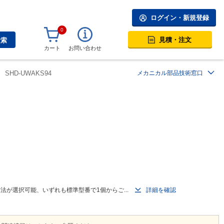
ログイン・新規登録
0
見積・注文
検索
カート
お問い合わせ
SHD-UWAKS94
メカニカル部品技術窓口
が選択可能、いずれも標準型番で1個からご...
詳細を確認