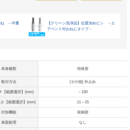
ばね －中重
【クリーン洗浄品】位置決めピン －エ
アベント付おねじタイプ－
本体種類
特殊形
取付方法
[その他] 外止め
チ【範囲選択】(mm)
～100
さ【範囲選択】(mm)
11～15
付加機能
収納形
表面処理
なし