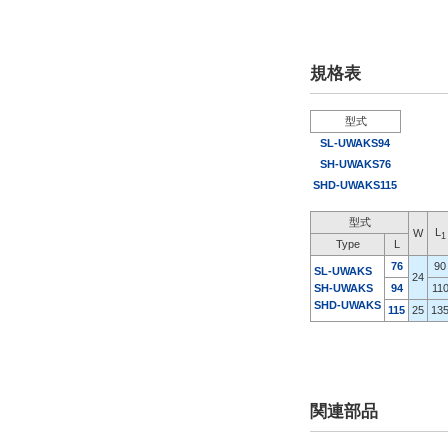
規格表
型式
SL-UWAKS94
SH-UWAKS76
SHD-UWAKS115
型式
L
W
1
Type
L
76
90
SL-UWAKS
24
SH-UWAKS
94
11
SHD-UWAKS
115
25
13
関連部品