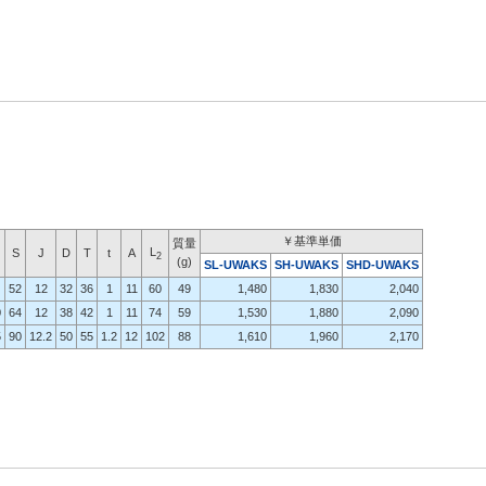
￥基準単価
質量
L
S
J
D
T
t
A
2
(g)
SL-UWAKS
SH-UWAKS
SHD-UWAKS
52
12
32
36
1
11
60
49
1,480
1,830
2,040
0
64
12
38
42
1
11
74
59
1,530
1,880
2,090
5
90
12.2
50
55
1.2
12
102
88
1,610
1,960
2,170