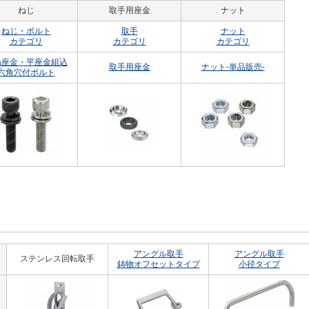
ねじ
取手用座金
ナット
ねじ・ボルト
取手
ナット
カテゴリ
カテゴリ
カテゴリ
ね座金・平座金組込
取手用座金
ナット-単品販売-
六角穴付ボルト
アングル取手
アングル取手
ステンレス回転取手
鋳物オフセットタイプ
小径タイプ