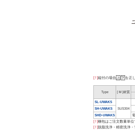
[ ! ]
縦付の場合
上
下
を正
Type
[ M ]材質
SL-UWAKS
SH-UWAKS
SUS304
SHD-UWAKS
[ ! ]
梱包はご注文数量単位
[ ! ]
脱脂洗浄・精密洗浄・