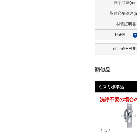
長手寸法(mm
解除
取付必要深さ(m
取付必要深さ(mm)
材質証明書
42
RoHS
外形図/複数選択する(1)
chemSHERP
解除
洗浄方法
類似品
電解研磨＋精密洗浄
ミスミ標準品
解除
洗浄不要の場合
タイプ
SHD-UWAKS
CAD
ミスミ