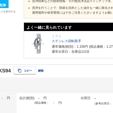
洗浄効果などの技術情報・その他洗浄済品ラインナップ等
洗浄を行うことで、防錆を目的とした油分も一緒に除去さ
ージを表示する
適用場所や保管環境には十分ご注意くださいますようお願
よく一緒に見られています
ミスミ
ステンレス回転取手
通常価格(税別)：
1,156
円
(税込価格：
1,27
通常出荷日：在庫品1日目
KS94
コピー
解除
-
円
合計(税別)
-
円
出荷日
-
(税込価格：
-
円
)
(参考出荷日：