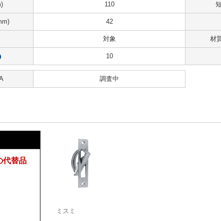
)
110
短
m)
42
対象
材
10
?
A
調査中
の代替品
ミスミ