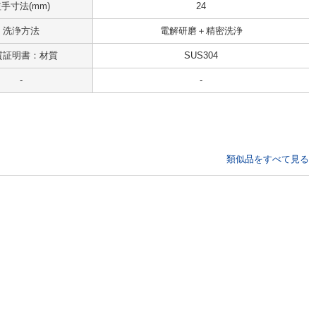
手寸法(mm)
24
洗浄方法
電解研磨＋精密洗浄
質証明書：材質
SUS304
-
-
類似品をすべて見る