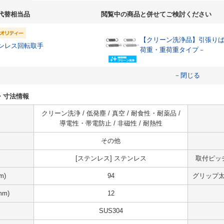
代替相当品
閲覧中の商品と併せてご検討ください
【クリーン洗浄品】引張り
ンレス回転取手
荷重・重荷重タイプ－
－閉じる
様・寸法情報
クリーン洗浄 / 低発塵 / 真空 / 耐食性・耐薬品 /
導電性・帯電防止 / 非磁性 / 耐熱性
その他
[ステンレス] ステンレス
取付ピッ
m)
94
グリップ太
m)
12
SUS304