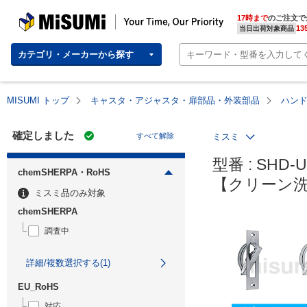
MISUMI | Your Time, Our Priority
17時まで
のご注文で
13
当日出荷対象商品
カテゴリ・メーカーから探す
MISUMI トップ
キャスタ・アジャスタ・扉部品・外装部品
ハン
確定しました
すべて解除
ミスミ
型番 : SHD-U
chemSHERPA・RoHS
【クリーン
ミスミ品のみ対象
chemSHERPA
調査中
詳細/複数選択する(1)
EU_RoHS
対応