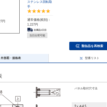
ステンレス回転取
手
5
5
通常価格(税別)：
27
円
1,227
円
在庫品1日目
当日出荷可能
類似品を再検索
外形図・規格表
型番リスト
表
パネル取付穴寸法