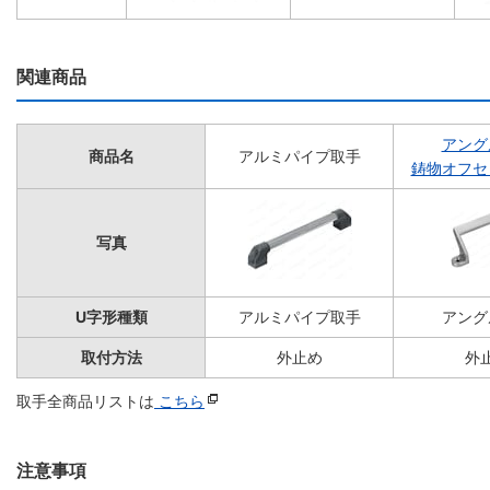
関連商品
アング
商品名
アルミパイプ取手
鋳物オフセ
写真
U字形種類
アルミパイプ取手
アング
取付方法
外止め
外
取手全商品リストは
こちら
注意事項