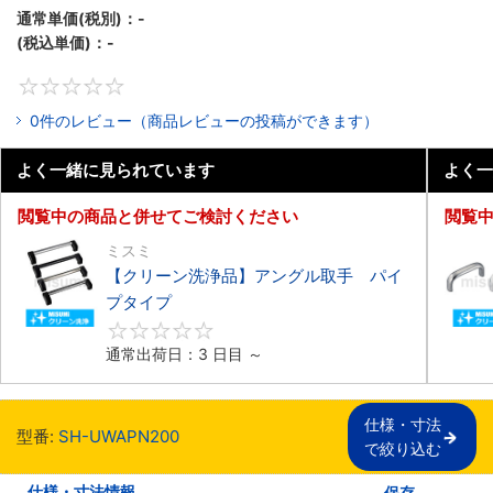
通常単価(税別)：
-
(税込単価)：
-
0
0件のレビュー（商品レビューの投稿ができます）
よく一緒に見られています
よく一
閲覧中の商品と併せてご検討ください
閲覧
ミスミ
【クリーン洗浄品】アングル取手 パイ
プタイプ
0
通常出荷日：3 日目 ～
仕様・寸法

型番:
SH-UWAPN200
で絞り込む
仕様・寸法情報
保存