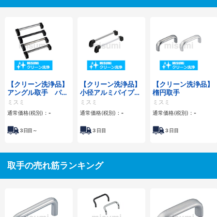
【クリーン洗浄品】
【クリーン洗浄品】
【クリーン洗浄品】
アングル取手 パイ
小径アルミパイプ取
楕円取手
プタイプ
手
ミスミ
ミスミ
ミスミ
通常価格(税別)：
-
通常価格(税別)：
-
通常価格(税別)：
-
3
日目～
3
日目
3
日目
取手の売れ筋ランキング