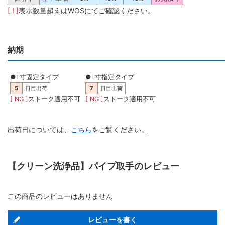
[ ! ]
表示数量超えはWOSにてご確認ください。
納期
●L寸固定タイプ
●L寸指定タイプ
5
日目出荷
7
日目出荷
[ NG ]
ストーク適用不可
[ NG ]
ストーク適用不可
出荷日については、
こちら
をご覧ください。
【クリーン洗浄品】パイプ取手のレビュー
この商品のレビューはありません
レビューを書く