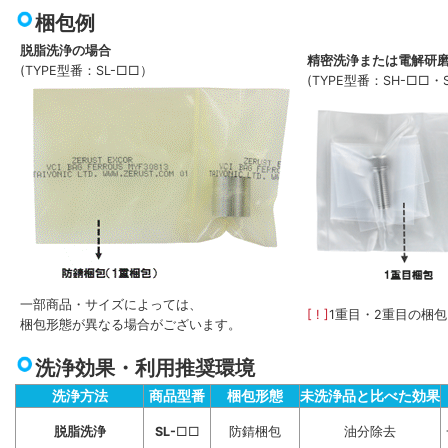
梱包例
脱脂洗浄の場合
精密洗浄または電解研
(TYPE型番：SL-□□）
(TYPE型番：SH-□□・
一部商品・サイズによっては、
[ ! ]
1重目・2重目の梱
梱包形態が異なる場合がございます。
洗浄効果・利用推奨環境
洗浄方法
商品型番
梱包形態
未洗浄品と比べた効果
脱脂洗浄
SL-
□□
防錆梱包
油分除去