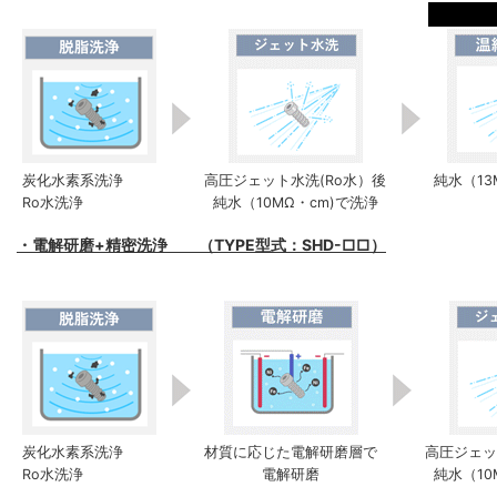
炭化水素系洗浄
高圧ジェット水洗(Ro水）後
純水（13
Ro水洗浄
純水（10MΩ・cm)で洗浄
・電解研磨+精密洗浄 （TYPE型式：SHD-□□）
炭化水素系洗浄
材質に応じた電解研磨層で
高圧ジェッ
Ro水洗浄
電解研磨
純水（10