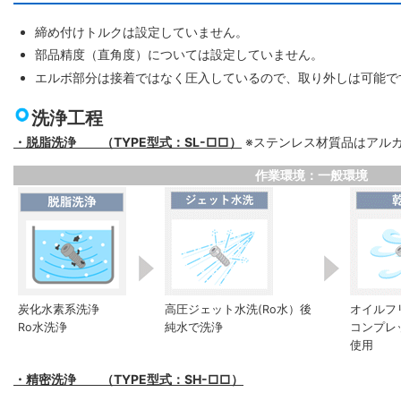
締め付けトルクは設定していません。
部品精度（直角度）については設定していません。
エルボ部分は接着ではなく圧入しているので、取り外しは可能で
洗浄工程
・脱脂洗浄 （TYPE型式：SL-□□）
※ステンレス材質品はアル
作業環境：一般環境
炭化水素系洗浄
高圧ジェット水洗(Ro水）後
オイルフ
Ro水洗浄
純水で洗浄
コンプレ
使用
・精密洗浄 （TYPE型式：SH-□□）