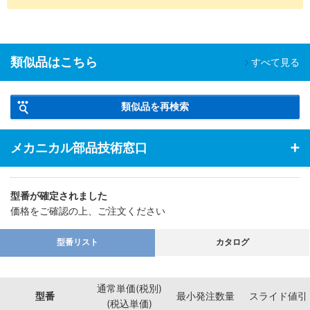
SH-
脱気２
油分除去
クリーン環境（ク
液晶関連組
精密洗浄
□□
重梱包
粉塵除去
ラス10～1,000）
立後工程
車載カメラ
組立工程
類似品はこちら
すべて見る
半導体前工
油分除去
程
電解研磨
真空環境
SHD-
脱気２
粉塵除去
液晶成膜工
類似品を再検索
＋精密洗
クリーン環境（ク
□□
重梱包
アウトガス
程
浄
ラス10～1,000）
低減
有機EL前工
メカニカル部品技術窓口
程
■ご留意事項
洗浄を行うことで、防錆を目的とした油分も一緒に除去されるた
型番が確定されました
め、未洗浄品に比べ錆びやすくなる場合があります。
価格をご確認の上、ご注文ください
適用場所や保管環境には十分ご注意くださいますようお願いいたし
ます。
型番リスト
カタログ
Ｌ寸選択とＬ寸指定が可能なパイプの取手です。
通常単価(税別)
型番
最小発注数量
スライド値引
(税込単価)