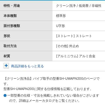
特性・用途
クリーン洗浄 / 低発塵 / 非磁性
本体種類
標準形
面付形種類
U字形
形状
[ストレート] ストレート
取付方法
[その他] 外止め
材質
[アルミニウム] アルミ合金
商品詳細をもっと見る
【クリーン洗浄品】パイプ取手
の型番SH-UWAPN200のページで
す。
型番SH-UWAPN200に関する仕様情報を記載しております。
一部型番の仕様・寸法を掲載しきれていない場合がございます
ので、詳細は
メーカーカタログ
をご覧ください。