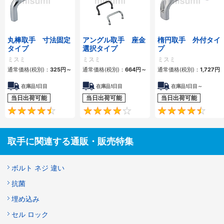
丸棒取手 寸法固定
アングル取手 座金
楕円取手 外付タイ
タイプ
選択タイプ
プ
ミスミ
ミスミ
ミスミ
通常価格(税別)：
325
円
～
通常価格(税別)：
664
円
～
通常価格(税別)：
1,727
円
在庫品1日目
在庫品1日目
在庫品1日目～
当日出荷可能
当日出荷可能
当日出荷可能
4.6
4.3
取手に関連する通販・販売特集
ボルト ネジ 違い
抗菌
埋め込み
セル ロック