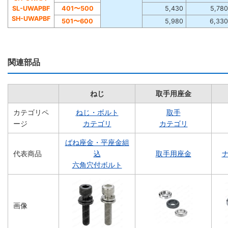
SL-UWAPBF
401〜500
5,430
5,780
SH-UWAPBF
501〜600
5,980
6,330
関連部品
ねじ
取手用座金
カテゴリペ
ねじ・ボルト
取手
ージ
カテゴリ
カテゴリ
ばね座金・平座金組
代表商品
込
取手用座金
ナ
六角穴付ボルト
画像