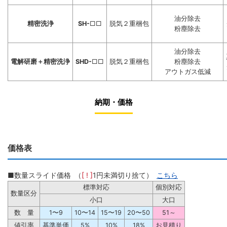
油分除去
精密洗浄
SH-
□□
脱気２重梱包
粉塵除去
油分除去
電解研磨＋精密洗浄
SHD-
□□
脱気２重梱包
粉塵除去
アウトガス低減
納期・価格
価格表
■数量スライド価格 （
[ ! ]
1円未満切り捨て）
こちら
標準対応
個別対応
数量区分
小口
大口
数 量
1〜9
10〜14
15〜19
20〜50
51～
値引率
基準単価
5%
10%
18%
お見積り