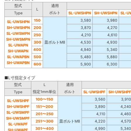
型式
適用
L
ボルト
Type
SL-UWSHPN
SH-UWSHPN
SL-U
150
3,580
3,980
SL-UWSHPN
SH-UWSHPN
200
3,870
4,270
SL-UWSMPN
250
4,210
4,610
SH-UWSMPN
300
皿ボルトM8
4,530
4,930
SL-UWAPN
400
4,940
5,340
SH-UWAPN
SL-UWAPBN
500
5,480
5,880
SH-UWAPBN
600
5,900
6,300
■L寸指定タイプ
型式
L
適用
指定1mm単位
ボルト
Type
SL-UWSHPF
SH-UWSHPF
100〜150
3,560
3,910
SL-UWSHPF
SH-UWSHPF
151〜200
3,890
4,240
SL-UWSMPF
201〜250
4,110
4,460
SH-UWSMPF
251〜300
皿ボルトM8
4,220
4,570
SL-UWAPF
301〜400
4,990
5,340
SH-UWAPF