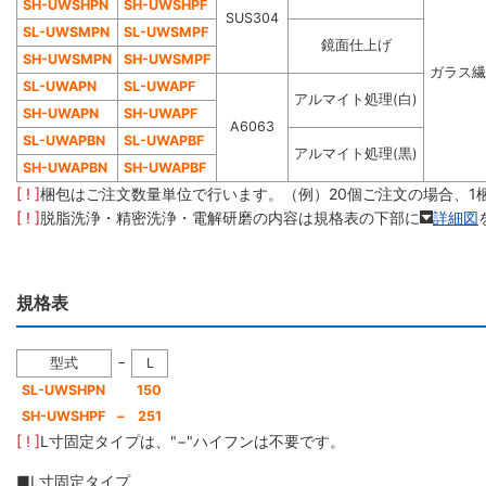
SH-UWSHPN
SH-UWSHPF
SUS304
SL-UWSMPN
SL-UWSMPF
鏡面仕上げ
SH-UWSMPN
SH-UWSMPF
ガラス繊
SL-UWAPN
SL-UWAPF
アルマイト処理(白)
SH-UWAPN
SH-UWAPF
A6063
SL-UWAPBN
SL-UWAPBF
アルマイト処理(黒)
SH-UWAPBN
SH-UWAPBF
[ ! ]
梱包はご注文数量単位で行います。（例）20個ご注文の場合、1
[ ! ]
脱脂洗浄・精密洗浄・電解研磨の内容は規格表の下部に
詳細図
規格表
−
型式
L
SL-UWSHPN
150
SH-UWSHPF
−
251
[ ! ]
L寸固定タイプは、"−"ハイフンは不要です。
■L寸固定タイプ