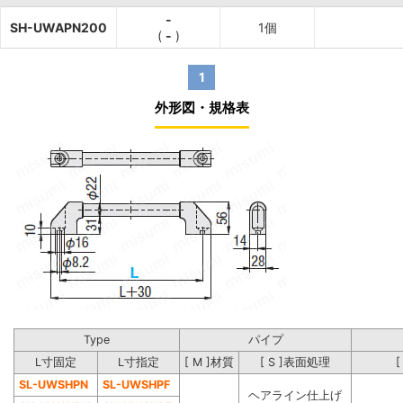
-
SH-UWAPN200
1個
(
-
)
1
外形図・規格表
Type
パイプ
L寸固定
L寸指定
[ M ]材質
[ S ]表面処理
[
SL-UWSHPN
SL-UWSHPF
ヘアライン仕上げ