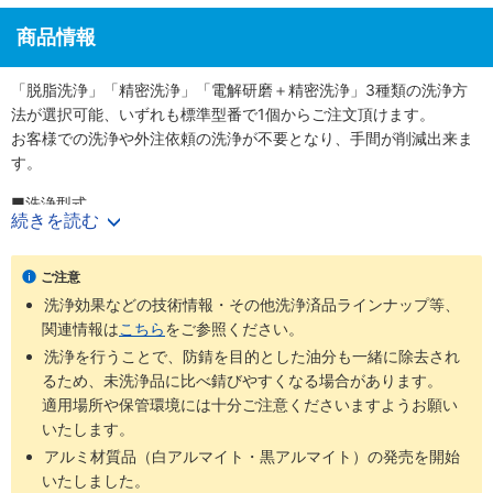
商品情報
「脱脂洗浄」「精密洗浄」「電解研磨＋精密洗浄」3種類の洗浄方
法が選択可能、いずれも標準型番で1個からご注文頂けます。
お客様での洗浄や外注依頼の洗浄が不要となり、手間が削減出来ま
す。
■洗浄型式
続きを読む
・脱脂洗浄（防錆1重梱包）
：型番SL-□□
・精密洗浄（脱気2重梱包）
：型番SH-□□
・電解研磨＋精密洗浄（脱気2重梱包）
：型番SHD-□□
ご注意
洗浄効果などの技術情報・その他洗浄済品ラインナップ等、
商品
梱包形
未洗浄品と
ご利用環境（目
関連情報は
こちら
をご参照ください。
洗浄方法
工程別
型番
態
比べた効果
安）
洗浄を行うことで、防錆を目的とした油分も一緒に除去され
通常組立工
るため、未洗浄品に比べ錆びやすくなる場合があります。
SL-
防錆梱
程
適用場所や保管環境には十分ご注意くださいますようお願い
脱脂洗浄
油分除去
一般環境
□□
包
バッテリー
いたします。
組立後工程
アルミ材質品（白アルマイト・黒アルマイト）の発売を開始
バッテリー
いたしました。
組立工程