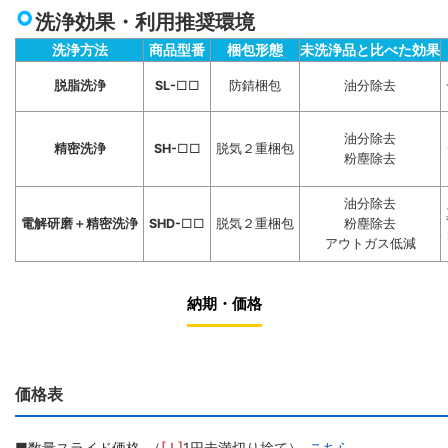
洗浄効果・利用推奨環境
洗浄方法
商品型番
梱包形態
未洗浄品と比べた効果
脱脂洗浄
SL-
□□
防錆梱包
油分除去
油分除去
精密洗浄
SH-
□□
脱気２重梱包
粉塵除去
油分除去
電解研磨＋精密洗浄
SHD-
□□
脱気２重梱包
粉塵除去
アウトガス低減
納期・価格
価格表
■数量スライド価格 （
[ ! ]
1円未満切り捨て）
こちら