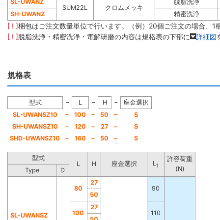
SL-UWANZ
脱脂洗浄
SUM22L
クロムメッキ
SH-UWANZ
精密洗浄
[ ! ]
梱包はご注文数量単位で行います。（例）20個ご注文の場合、1
[ ! ]
脱脂洗浄・精密洗浄・電解研磨の内容は規格表の下部に
詳細図
規格表
−
−
−
型式
L
H
座金選択
−
−
−
SL-UWANSZ10
100
50
S
SH-UWANSZ10
−
120
−
27
−
S
SHD-UWANSZ10
−
160
−
50
−
S
型式
許容荷重
L
L
H
座金選択
1
(N)
Type
D
27
80
90
50
27
100
110
SL-UWANSZ
50