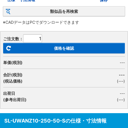
類似品を再検索
※CADデータはPCでダウンロードできます
ご注文数：
価格を確認
単価(税別)
---
合計(税別)
---
(税込価格)
(
---
)
出荷日
---
(参考出荷日)
(---)
SL-UWANZ10-250-50-Sの仕様・寸法情報