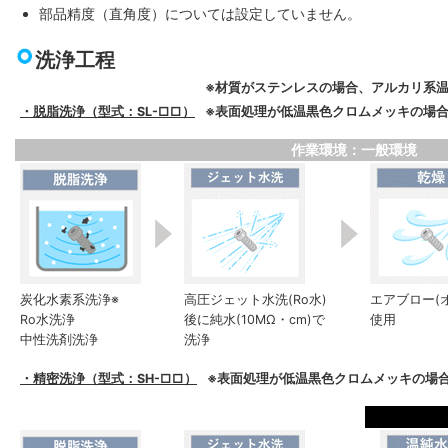
部品精度（直角度）については設定していません。
洗浄工程
※材質がステンレスの場合、アルカリ系
・脱脂洗浄（型式：SL-□□）
※表面処理が低温黒色クロムメッキの場合
作業環境：一般環境
炭化水素系洗浄※
高圧ジェット水洗(Ro水)
エアブロー(
Ro水洗浄
後に純水(10MΩ・cm)で
使用
中性洗剤洗浄
洗浄
・精密洗浄（型式：SH-□□）
※表面処理が低温黒色クロムメッキの場合