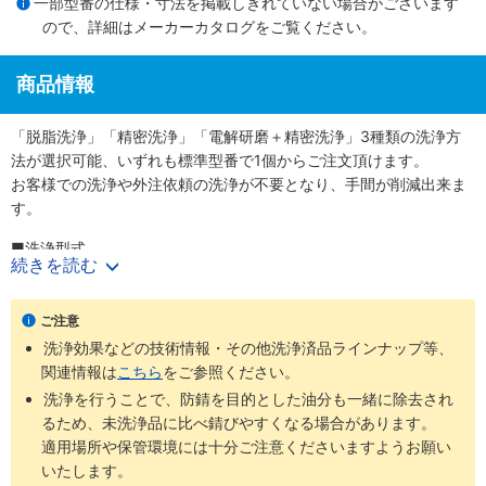
一部型番の仕様・寸法を掲載しきれていない場合がございます
ので、詳細は
メーカーカタログ
をご覧ください。
商品情報
「脱脂洗浄」「精密洗浄」「電解研磨＋精密洗浄」3種類の洗浄方
法が選択可能、いずれも標準型番で1個からご注文頂けます。
お客様での洗浄や外注依頼の洗浄が不要となり、手間が削減出来ま
す。
■洗浄型式
続きを読む
・脱脂洗浄（防錆1重梱包）
：型番SL-□□
・精密洗浄（脱気2重梱包）
：型番SH-□□
・電解研磨＋精密洗浄（脱気2重梱包）
：型番SHD-□□
ご注意
洗浄効果などの技術情報・その他洗浄済品ラインナップ等、
商品
梱包形
未洗浄品と
ご利用環境（目
関連情報は
こちら
をご参照ください。
洗浄方法
工程別
型番
態
比べた効果
安）
洗浄を行うことで、防錆を目的とした油分も一緒に除去され
通常組立工
るため、未洗浄品に比べ錆びやすくなる場合があります。
SL-
防錆梱
程
適用場所や保管環境には十分ご注意くださいますようお願い
脱脂洗浄
油分除去
一般環境
□□
包
バッテリー
いたします。
組立後工程