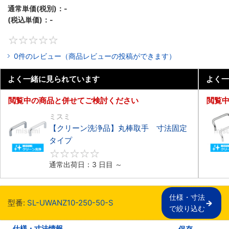
通常単価(税別)：
-
(税込単価)：
-
0
0件のレビュー（商品レビューの投稿ができます）
よく一緒に見られています
よく一
閲覧中の商品と併せてご検討ください
閲覧
ミスミ
【クリーン洗浄品】丸棒取手 寸法固定
タイプ
0
通常出荷日：3 日目 ～
仕様・寸法

型番:
SL-UWANZ10-250-50-S
で絞り込む
仕様・寸法情報
保存