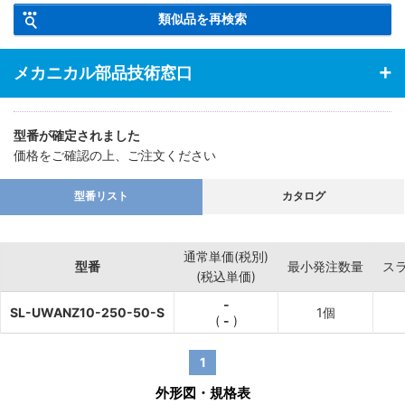
【特長】・汎用的な丸棒取手の座面に、座金を付属した取手です。
類似品を再検索
メカニカル部品技術窓口
型番が確定されました
価格をご確認の上、ご注文ください
型番リスト
カタログ
通常単価(税別)
型番
最小発注数量
ス
(税込単価)
-
SL-UWANZ10-250-50-S
1個
(
-
)
1
外形図・規格表