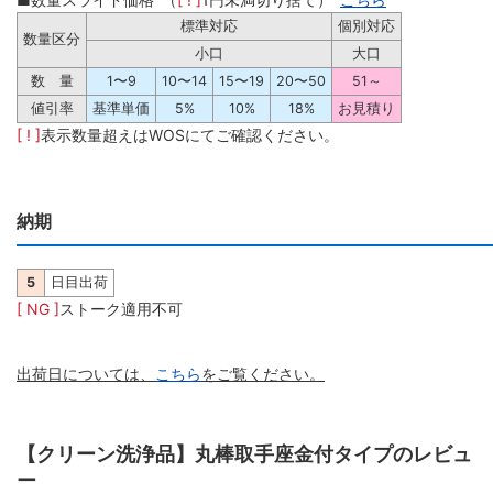
標準対応
個別対応
数量区分
小口
大口
数 量
1〜9
10〜14
15〜19
20〜50
51～
値引率
基準単価
5%
10%
18%
お見積り
[ ! ]
表示数量超えはWOSにてご確認ください。
納期
5
日目出荷
[ NG ]
ストーク適用不可
出荷日については、
こちら
をご覧ください。
【クリーン洗浄品】丸棒取手座金付タイプのレビュ
ー