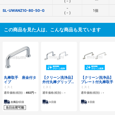
(
-
)
-
SL-UWANZ10-80-50-G
1個
(
-
)
この商品を見た人は、こんな商品も見ています
丸棒取手 座金付タ
【クリーン洗浄品】
【クリーン洗浄品】
イプ
外付丸棒グリップタ
プレート付丸棒取手
イプ取手
ミスミ
ミスミ
ミスミ
通常価格(税別)：
492
円
～
通常価格(税別)：
-
通常価格(税別)：
-
在庫品1日目
3
日目
3
日目
当日出荷可能