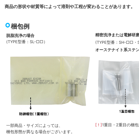
商品の形状や材質等によって溶剤や工程が変わることがあります。
梱包例
精密洗浄または電解研
脱脂洗浄の場合
(TYPE型番：SL-□□）
(TYPE型番：SH-□□・
オーステナイト系ステ
[ ! ]
1重目・2重目の梱
一部商品・サイズによっては、
梱包形態が異なる場合がございます。