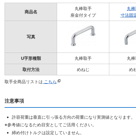
丸棒取手
丸棒
商品名
座金付タイプ
寸法固
写真
U字形種類
丸棒取手
丸棒
取付方法
めねじ
め
取手全商品リストは
こちら
注意事項
許容荷重は垂直に引っ張る方向の荷重になり実測値となります。
※参考値になるため目安としてご活用ください。
締め付けトルクは設定していません。