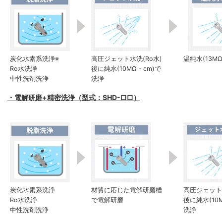
炭化水素系洗浄※
高圧ジェット水洗(Ro水)
温純水(13M
Ro水洗浄
後に純水(10MΩ・cm)で
中性洗剤洗浄
洗浄
・電解研磨+精密洗浄（型式：SHD-□□）
炭化水素系洗浄
材質に応じた電解研磨槽
高圧ジェット水
Ro水洗浄
で電解研磨
後に純水(10
中性洗剤洗浄
洗浄