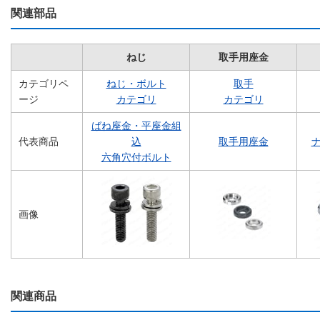
関連部品
ねじ
取手用座金
カテゴリペ
ねじ・ボルト
取手
ージ
カテゴリ
カテゴリ
ばね座金・平座金組
代表商品
込
取手用座金
ナ
六角穴付ボルト
画像
関連商品