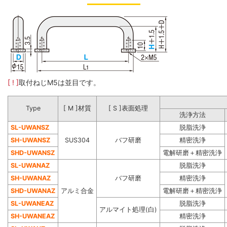
[ ! ]
取付ねじM5は並目です。
Type
[ M ]材質
[ S ]表面処理
洗浄方法
SL-UWANSZ
脱脂洗浄
SH-UWANSZ
SUS304
バフ研磨
精密洗浄
SHD-UWANSZ
電解研磨＋精密洗浄
SL-UWANAZ
脱脂洗浄
SH-UWANAZ
バフ研磨
精密洗浄
SHD-UWANAZ
アルミ合金
電解研磨＋精密洗浄
SL-UWANEAZ
脱脂洗浄
アルマイト処理(白)
SH-UWANEAZ
精密洗浄