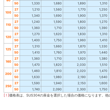
80
50
1,330
1,680
1,890
1,310
27
1,210
1,560
1,770
1,250
100
50
1,340
1,690
1,900
1,370
27
1,240
1,590
1,800
1,270
110
50
1,360
1,710
1,920
1,390
27
1,270
1,620
1,830
1,310
120
50
1,400
1,750
1,960
1,410
27
1,310
1,660
1,870
1,330
125
50
1,410
1,760
1,970
1,440
27
1,360
1,710
1,920
1,380
160
50
1,470
1,820
2,030
1,510
27
1,460
1,810
2,020
1,470
200
50
1,630
1,980
2,190
1,640
27
1,590
1,940
2,150
1,600
250
50
1,740
2,090
2,300
1,750
[ ! ]
価格表は、SUS304の座金を選択した場合の価格になります。