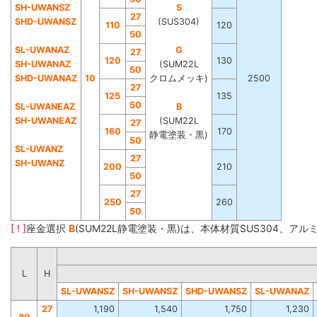
SH-UWANSZ
S
27
SHD-UWANSZ
(SUS304)
110
120
50
SL-UWANAZ
G
27
120
130
SH-UWANAZ
(SUM22L
50
SHD-UWANAZ
10
クロムメッキ)
2500
27
125
135
50
SL-UWANEAZ
B
SH-UWANEAZ
(SUM22L
27
160
170
静電塗装・黒)
50
SL-UWANZ
27
SH-UWANZ
200
210
50
27
250
260
50
[ ! ]
座金選択
B
(SUM22L静電塗装・黒)は、本体材質SUS304、ア
L
H
SL-UWANSZ
SH-UWANSZ
SHD-UWANSZ
SL-UWANAZ
27
1,190
1,540
1,750
1,230