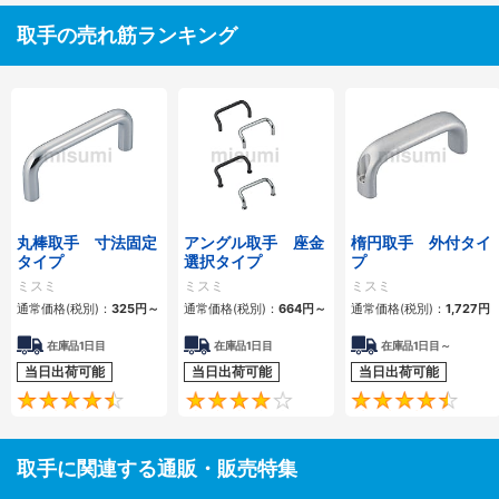
取手の売れ筋ランキング
丸棒取手 寸法固定
アングル取手 座金
楕円取手 外付タイ
タイプ
選択タイプ
プ
ミスミ
ミスミ
ミスミ
通常価格(税別)：
325
円
～
通常価格(税別)：
664
円
～
通常価格(税別)：
1,727
円
在庫品1日目
在庫品1日目
在庫品1日目～
当日出荷可能
当日出荷可能
当日出荷可能
4.6
4.3
取手に関連する通販・販売特集