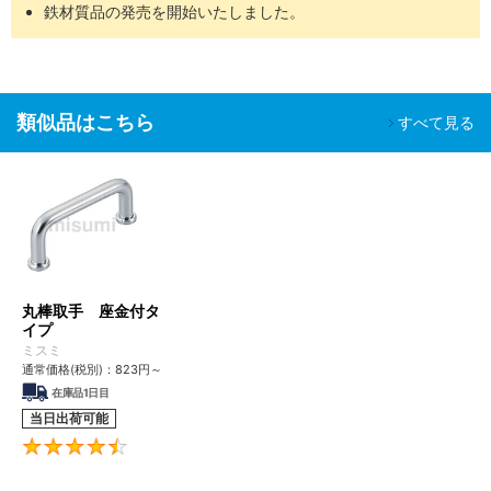
鉄材質品の発売を開始いたしました。
バッテリー
組立工程
SH-
脱気２
油分除去
クリーン環境（ク
液晶関連組
精密洗浄
□□
重梱包
粉塵除去
ラス10～1,000）
立後工程
車載カメラ
類似品はこちら
すべて見る
組立工程
半導体前工
油分除去
程
電解研磨
真空環境
SHD-
脱気２
粉塵除去
液晶成膜工
＋精密洗
クリーン環境（ク
□□
重梱包
アウトガス
程
浄
ラス10～1,000）
低減
有機EL前工
程
丸棒取手 座金付タ
イプ
■ご留意事項
ミスミ
洗浄を行うことで、防錆を目的とした油分も一緒に除去されるた
通常価格(税別)：
823
円
～
め、未洗浄品に比べ錆びやすくなる場合があります。
在庫品1日目
適用場所や保管環境には十分ご注意くださいますようお願いいたし
当日出荷可能
ます。
4.5