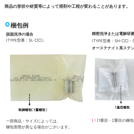
商品の形状や材質等によって溶剤や工程が変わることがあります。
梱包例
精密洗浄または電解研
脱脂洗浄の場合
(TYPE型番：SL-□□）
(TYPE型番：SH-□□・
オーステナイト系ステ
[ ! ]
1重目・2重目の梱
一部商品・サイズによっては、
梱包形態が異なる場合がございます。