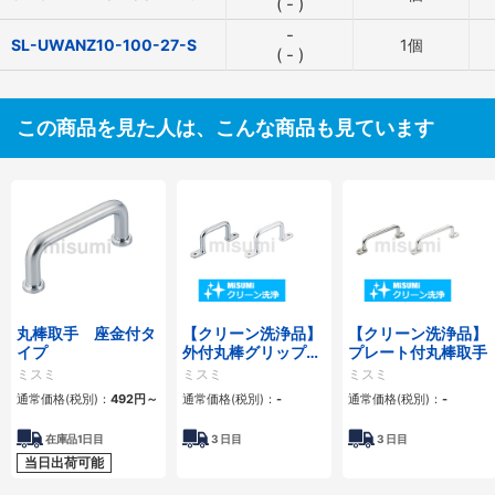
(
-
)
-
SL-UWANZ10-100-27-S
1個
(
-
)
この商品を見た人は、こんな商品も見ています
丸棒取手 座金付タ
【クリーン洗浄品】
【クリーン洗浄品】
イプ
外付丸棒グリップタ
プレート付丸棒取手
イプ取手
ミスミ
ミスミ
ミスミ
通常価格(税別)：
492
円
～
通常価格(税別)：
-
通常価格(税別)：
-
在庫品1日目
3
日目
3
日目
当日出荷可能