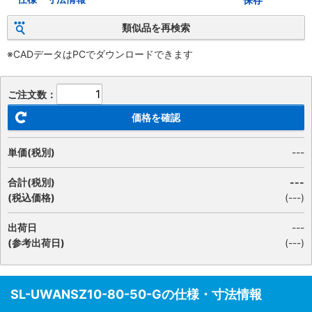
類似品を再検索
※CADデータはPCでダウンロードできます
ご注文数：
価格を確認
単価(税別)
---
合計(税別)
---
(税込価格)
(
---
)
出荷日
---
(参考出荷日)
(---)
SL-UWANSZ10-80-50-Gの仕様・寸法情報