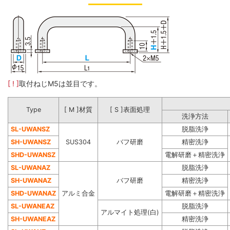
[ ! ]
取付ねじM5は並目です。
Type
[ M ]材質
[ S ]表面処理
洗浄方法
SL-UWANSZ
脱脂洗浄
SH-UWANSZ
SUS304
バフ研磨
精密洗浄
SHD-UWANSZ
電解研磨＋精密洗浄
SL-UWANAZ
脱脂洗浄
SH-UWANAZ
バフ研磨
精密洗浄
SHD-UWANAZ
アルミ合金
電解研磨＋精密洗浄
SL-UWANEAZ
脱脂洗浄
アルマイト処理(白)
SH-UWANEAZ
精密洗浄