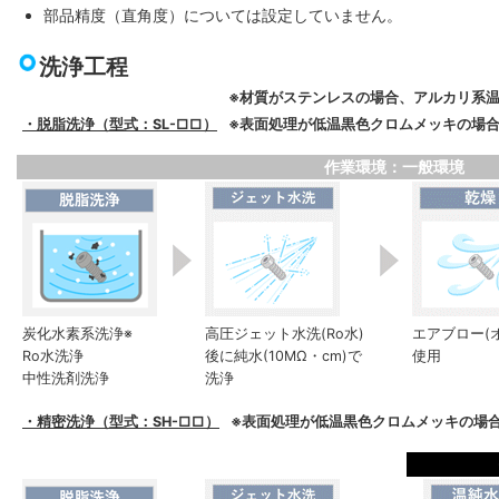
部品精度（直角度）については設定していません。
洗浄工程
※材質がステンレスの場合、アルカリ系
・脱脂洗浄（型式：SL-□□）
※表面処理が低温黒色クロムメッキの場合
作業環境：一般環境
炭化水素系洗浄※
高圧ジェット水洗(Ro水)
エアブロー(
Ro水洗浄
後に純水(10MΩ・cm)で
使用
中性洗剤洗浄
洗浄
・精密洗浄（型式：SH-□□）
※表面処理が低温黒色クロムメッキの場合