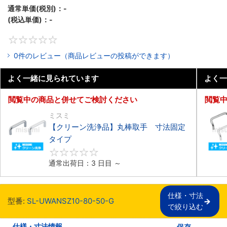
通常単価(税別)：
-
(税込単価)：
-
0
0件のレビュー（商品レビューの投稿ができます）
よく一緒に見られています
よく一
閲覧中の商品と併せてご検討ください
閲覧
ミスミ
【クリーン洗浄品】丸棒取手 寸法固定
タイプ
0
通常出荷日：3 日目 ～
仕様・寸法

型番:
SL-UWANSZ10-80-50-G
で絞り込む
仕様・寸法情報
保存