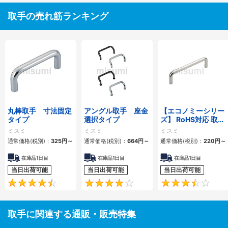
取手の売れ筋ランキング
丸棒取手 寸法固定
アングル取手 座金
【エコノミーシリー
タイプ
選択タイプ
ズ】 RoHS対応 取手
丸棒
ミスミ
ミスミ
ミスミ
通常価格(税別)：
325
円
～
通常価格(税別)：
664
円
～
通常価格(税別)：
220
円
～
在庫品1日目
在庫品1日目
在庫品1日目
当日出荷可能
当日出荷可能
当日出荷可能
4.6
4.3
取手に関連する通販・販売特集