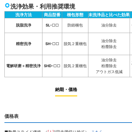
洗浄効果・利用推奨環境
洗浄方法
商品型番
梱包形態
未洗浄品と比べた効果
脱脂洗浄
SL-
□□
防錆梱包
油分除去
油分除去
精密洗浄
SH-
□□
脱気２重梱包
粉塵除去
油分除去
電解研磨＋精密洗浄
SHD-
□□
脱気２重梱包
粉塵除去
アウトガス低減
納期・価格
価格表
■数量スライド価格 （
[ ! ]
1円未満切り捨て）
こちら