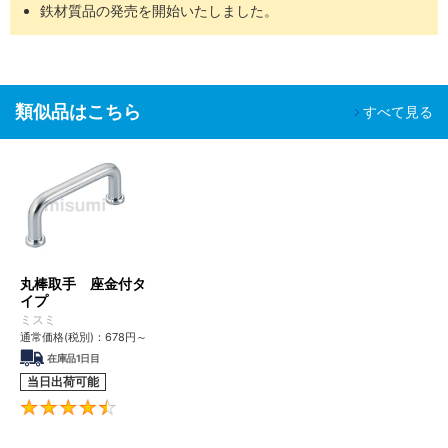
鉄材質品の発売を開始いたしました。
バッテリー
組立工程
SH-
脱気２
油分除去
クリーン環境（ク
液晶関連組
精密洗浄
□□
重梱包
粉塵除去
ラス10～1,000）
立後工程
車載カメラ
類似品はこちら
すべて見る
組立工程
半導体前工
油分除去
程
電解研磨
真空環境
SHD-
脱気２
粉塵除去
液晶成膜工
＋精密洗
クリーン環境（ク
□□
重梱包
アウトガス
程
浄
ラス10～1,000）
低減
有機EL前工
程
丸棒取手 座金付タ
イプ
■ご留意事項
ミスミ
洗浄を行うことで、防錆を目的とした油分も一緒に除去されるた
通常価格(税別)：
678
円
～
め、未洗浄品に比べ錆びやすくなる場合があります。
在庫品1日目
適用場所や保管環境には十分ご注意くださいますようお願いいたし
当日出荷可能
ます。
4.5