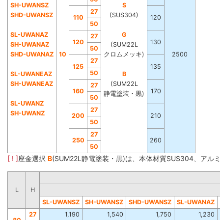
SH-UWANSZ
S
27
SHD-UWANSZ
(SUS304)
110
120
50
SL-UWANAZ
G
27
120
130
SH-UWANAZ
(SUM22L
50
SHD-UWANAZ
10
クロムメッキ)
2500
27
125
135
50
SL-UWANEAZ
B
SH-UWANEAZ
(SUM22L
27
160
170
静電塗装・黒)
50
SL-UWANZ
27
SH-UWANZ
200
210
50
27
250
260
50
[ ! ]
座金選択
B
(SUM22L静電塗装・黒)は、本体材質SUS304、ア
L
H
SL-UWANSZ
SH-UWANSZ
SHD-UWANSZ
SL-UWANAZ
27
1,190
1,540
1,750
1,230