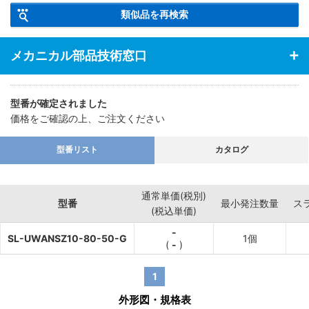
【特長】・汎用的な丸棒取手の座面に、座金を付属した取手です。
類似品を再検索
メカニカル部品技術窓口
型番が確定されました
価格をご確認の上、ご注文ください
型番リスト
カタログ
通常単価(税別)
型番
最小発注数量
ス
(税込単価)
-
SL-UWANSZ10-80-50-G
1個
(
-
)
1
外形図・規格表