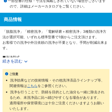
一部型番の仕様・寸法を掲載しきれていない場合がございます
ので、詳細は
メーカーカタログ
をご覧ください。
商品情報
「脱脂洗浄」「精密洗浄」「電解研磨＋精密洗浄」3種類の洗浄方
法が選択可能、いずれも標準型番で1個からご注文頂けます。
お客様での洗浄や外注依頼の洗浄が不要となり、手間が削減出来ま
す。
■洗浄型式
続きを読む
・脱脂洗浄（防錆1重梱包）
：型番SL-□□
・精密洗浄（脱気2重梱包）
：型番SH-□□
・電解研磨＋精密洗浄（脱気2重梱包）
：型番SHD-□□
ご注意
洗浄効果などの技術情報・その他洗浄済品ラインナップ等、
商品
梱包形
未洗浄品と
ご利用環境（目
関連情報は
こちら
をご参照ください。
洗浄方法
工程別
型番
態
比べた効果
安）
洗浄を行うことで、防錆を目的とした油分も一緒に除去され
通常組立工
るため、未洗浄品に比べ錆びやすくなる場合があります。
SL-
防錆梱
程
適用場所や保管環境には十分ご注意くださいますようお願い
脱脂洗浄
油分除去
一般環境
□□
包
バッテリー
いたします。
組立後工程