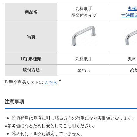
丸棒取手
丸棒
商品名
座金付タイプ
寸法固
写真
U字形種類
丸棒取手
丸棒
取付方法
めねじ
め
取手全商品リストは
こちら
注意事項
許容荷重は垂直に引っ張る方向の荷重になり実測値となります。
※参考値になるため目安としてご活用ください。
締め付けトルクは設定していません。