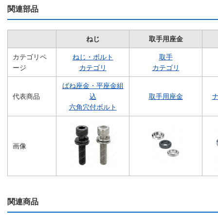
関連部品
ねじ
取手用座金
カテゴリペ
ねじ・ボルト
取手
ージ
カテゴリ
カテゴリ
ばね座金・平座金組
代表商品
込
取手用座金
ナ
六角穴付ボルト
画像
関連商品