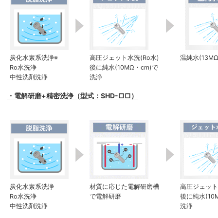
炭化水素系洗浄※
高圧ジェット水洗(Ro水)
温純水(13M
Ro水洗浄
後に純水(10MΩ・cm)で
中性洗剤洗浄
洗浄
・電解研磨+精密洗浄（型式：SHD-□□）
炭化水素系洗浄
材質に応じた電解研磨槽
高圧ジェット水
Ro水洗浄
で電解研磨
後に純水(10
中性洗剤洗浄
洗浄