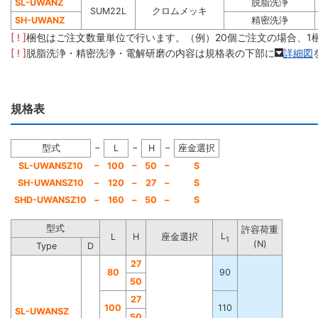
SL-UWANZ
脱脂洗浄
SUM22L
クロムメッキ
SH-UWANZ
精密洗浄
[ ! ]
梱包はご注文数量単位で行います。（例）20個ご注文の場合、1
[ ! ]
脱脂洗浄・精密洗浄・電解研磨の内容は規格表の下部に
詳細図
規格表
−
−
−
型式
L
H
座金選択
−
−
−
SL-UWANSZ10
100
50
S
SH-UWANSZ10
−
120
−
27
−
S
SHD-UWANSZ10
−
160
−
50
−
S
型式
許容荷重
L
L
H
座金選択
1
(N)
Type
D
27
80
90
50
27
100
110
SL-UWANSZ
50