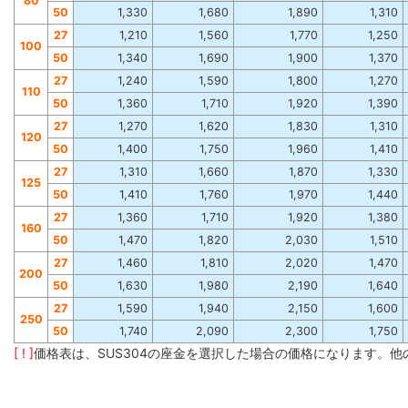
80
50
1,330
1,680
1,890
1,310
27
1,210
1,560
1,770
1,250
100
50
1,340
1,690
1,900
1,370
27
1,240
1,590
1,800
1,270
110
50
1,360
1,710
1,920
1,390
27
1,270
1,620
1,830
1,310
120
50
1,400
1,750
1,960
1,410
27
1,310
1,660
1,870
1,330
125
50
1,410
1,760
1,970
1,440
27
1,360
1,710
1,920
1,380
160
50
1,470
1,820
2,030
1,510
27
1,460
1,810
2,020
1,470
200
50
1,630
1,980
2,190
1,640
27
1,590
1,940
2,150
1,600
250
50
1,740
2,090
2,300
1,750
[ ! ]
価格表は、SUS304の座金を選択した場合の価格になります。