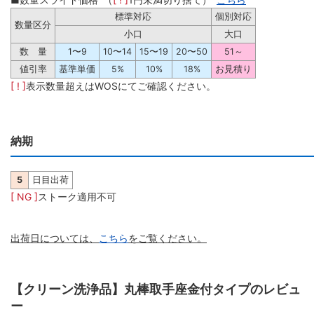
標準対応
個別対応
数量区分
小口
大口
数 量
1〜9
10〜14
15〜19
20〜50
51～
値引率
基準単価
5%
10%
18%
お見積り
[ ! ]
表示数量超えはWOSにてご確認ください。
納期
5
日目出荷
[ NG ]
ストーク適用不可
出荷日については、
こちら
をご覧ください。
【クリーン洗浄品】丸棒取手座金付タイプのレビュ
ー