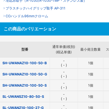
埋込み取手（A-1030/A-1030-TMP・ステンレス製）
プラスチックハイグリップ取手 AP-311
COハンドル96mmクローム
この商品のバリエーション
通常単価(税別)
型番
最小発注数量
(税込単価)
-
SH-UWANAZ10-100-50-B
1個
(
-
)
-
SH-UWANAZ10-100-50-G
1個
(
-
)
-
SH-UWANAZ10-100-50-S
1個
(
-
)
-
SL-UWANSZ10-80-50-S
1個
(
-
)
-
SL-UWANZ10-100-27-G
1個