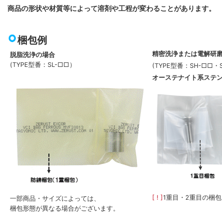
商品の形状や材質等によって溶剤や工程が変わることがあります。
梱包例
精密洗浄または電解研
脱脂洗浄の場合
(TYPE型番：SL-□□）
(TYPE型番：SH-□□・
オーステナイト系ステ
[ ! ]
1重目・2重目の梱
一部商品・サイズによっては、
梱包形態が異なる場合がございます。