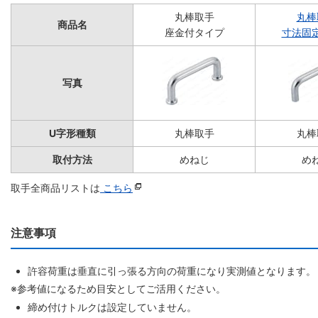
丸棒取手
丸棒
商品名
座金付タイプ
寸法固
写真
U字形種類
丸棒取手
丸棒
取付方法
めねじ
め
取手全商品リストは
こちら
注意事項
許容荷重は垂直に引っ張る方向の荷重になり実測値となります。
※参考値になるため目安としてご活用ください。
締め付けトルクは設定していません。