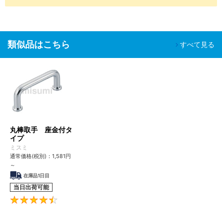
組立工程
SH-
脱気２
油分除去
クリーン環境（ク
液晶関連組
精密洗浄
□□
重梱包
粉塵除去
ラス10～1,000）
立後工程
車載カメラ
類似品はこちら
すべて見る
組立工程
半導体前工
油分除去
程
電解研磨
真空環境
SHD-
脱気２
粉塵除去
液晶成膜工
＋精密洗
クリーン環境（ク
□□
重梱包
アウトガス
程
浄
ラス10～1,000）
低減
有機EL前工
程
丸棒取手 座金付タ
イプ
■ご留意事項
ミスミ
洗浄を行うことで、防錆を目的とした油分も一緒に除去されるた
通常価格(税別)：
1,581
円
め、未洗浄品に比べ錆びやすくなる場合があります。
～
適用場所や保管環境には十分ご注意くださいますようお願いいたし
在庫品1日目
ます。
当日出荷可能
4.5
【特長】・汎用的な丸棒取手の座面に、座金を付属した取手です。