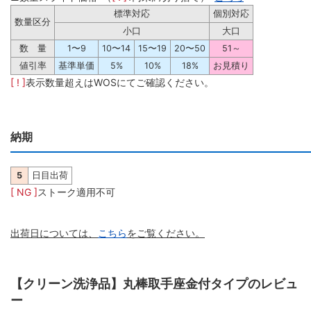
標準対応
個別対応
数量区分
小口
大口
数 量
1〜9
10〜14
15〜19
20〜50
51～
値引率
基準単価
5%
10%
18%
お見積り
[ ! ]
表示数量超えはWOSにてご確認ください。
納期
5
日目出荷
[ NG ]
ストーク適用不可
出荷日については、
こちら
をご覧ください。
【クリーン洗浄品】丸棒取手座金付タイプのレビュ
ー