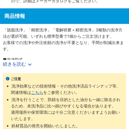
ので、詳細は
メーカーカタログ
をご覧ください。
商品情報
「脱脂洗浄」「精密洗浄」「電解研磨＋精密洗浄」3種類の洗浄方
法が選択可能、いずれも標準型番で1個からご注文頂けます。
お客様での洗浄や外注依頼の洗浄が不要となり、手間が削減出来ま
す。
■洗浄型式
続きを読む
・脱脂洗浄（防錆1重梱包）
：型番SL-□□
・精密洗浄（脱気2重梱包）
：型番SH-□□
・電解研磨＋精密洗浄（脱気2重梱包）
：型番SHD-□□
ご注意
洗浄効果などの技術情報・その他洗浄済品ラインナップ等、
商品
梱包形
未洗浄品と
ご利用環境（目
関連情報は
こちら
をご参照ください。
洗浄方法
工程別
型番
態
比べた効果
安）
洗浄を行うことで、防錆を目的とした油分も一緒に除去され
通常組立工
るため、未洗浄品に比べ錆びやすくなる場合があります。
SL-
防錆梱
程
適用場所や保管環境には十分ご注意くださいますようお願い
脱脂洗浄
油分除去
一般環境
□□
包
バッテリー
いたします。
組立後工程
鉄材質品の発売を開始いたしました。
バッテリー