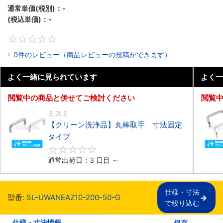
通常単価(税別)：
-
(税込単価)：
-
0
0件のレビュー（商品レビューの投稿ができます）
よく一緒に見られています
よく一
閲覧中の商品と併せてご検討ください
閲覧
ミスミ
【クリーン洗浄品】丸棒取手 寸法固定
タイプ
0
通常出荷日：3 日目 ～
仕様・寸法

型番:
SL-UWANEAZ10-200-50-G
で絞り込む
仕様・寸法情報
保存