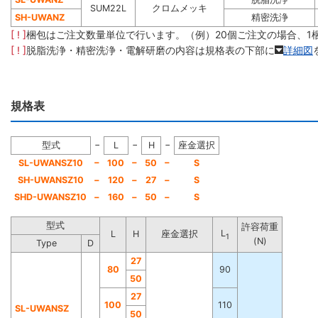
SUM22L
クロムメッキ
SH-UWANZ
精密洗浄
[ ! ]
梱包はご注文数量単位で行います。（例）20個ご注文の場合、1
[ ! ]
脱脂洗浄・精密洗浄・電解研磨の内容は規格表の下部に
詳細図
規格表
−
−
−
型式
L
H
座金選択
−
−
−
SL-UWANSZ10
100
50
S
SH-UWANSZ10
−
120
−
27
−
S
SHD-UWANSZ10
−
160
−
50
−
S
型式
許容荷重
L
L
H
座金選択
1
(N)
Type
D
27
80
90
50
27
100
110
SL-UWANSZ
50