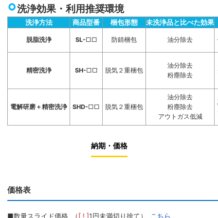
洗浄効果・利用推奨環境
洗浄方法
商品型番
梱包形態
未洗浄品と比べた効果
脱脂洗浄
SL-
□□
防錆梱包
油分除去
油分除去
精密洗浄
SH-
□□
脱気２重梱包
粉塵除去
油分除去
電解研磨＋精密洗浄
SHD-
□□
脱気２重梱包
粉塵除去
アウトガス低減
納期・価格
価格表
■数量スライド価格 （
[ ! ]
1円未満切り捨て）
こちら