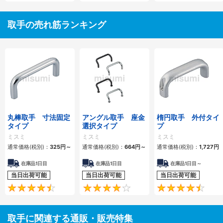
取手の売れ筋ランキング
丸棒取手 寸法固定
アングル取手 座金
楕円取手 外付タイ
タイプ
選択タイプ
プ
ミスミ
ミスミ
ミスミ
通常価格(税別)：
325
円
～
通常価格(税別)：
664
円
～
通常価格(税別)：
1,727
円
在庫品1日目
在庫品1日目
在庫品1日目～
当日出荷可能
当日出荷可能
当日出荷可能
4.6
4.3
取手に関連する通販・販売特集