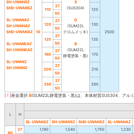
SH-UWANSZ
S
27
SHD-UWANSZ
(SUS304)
110
120
50
SL-UWANAZ
G
27
120
130
SH-UWANAZ
(SUM22L
50
SHD-UWANAZ
10
クロムメッキ)
2500
27
125
135
50
SL-UWANEAZ
B
SH-UWANEAZ
(SUM22L
27
160
170
静電塗装・黒)
50
SL-UWANZ
27
SH-UWANZ
200
210
50
27
250
260
50
[ ! ]
座金選択
B
(SUM22L静電塗装・黒)は、本体材質SUS304、ア
L
H
SL-UWANSZ
SH-UWANSZ
SHD-UWANSZ
SL-UWANAZ
27
1,190
1,540
1,750
1,230
80