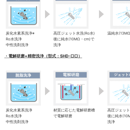
炭化水素系洗浄※
高圧ジェット水洗(Ro水)
温純水(13M
Ro水洗浄
後に純水(10MΩ・cm)で
中性洗剤洗浄
洗浄
・電解研磨+精密洗浄（型式：SHD-□□）
炭化水素系洗浄
材質に応じた電解研磨槽
高圧ジェット水
Ro水洗浄
で電解研磨
後に純水(10
中性洗剤洗浄
洗浄