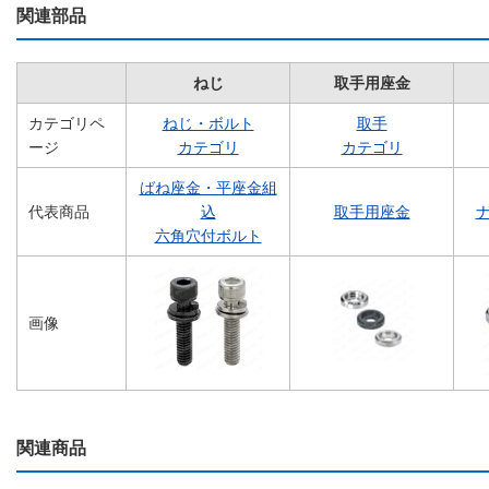
関連部品
ねじ
取手用座金
カテゴリペ
ねじ・ボルト
取手
ージ
カテゴリ
カテゴリ
ばね座金・平座金組
代表商品
込
取手用座金
ナ
六角穴付ボルト
画像
関連商品