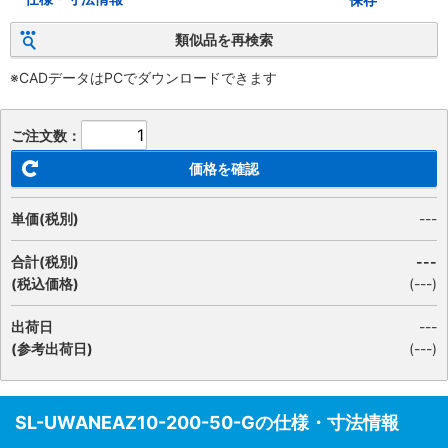
類似品を再検索
※CADデータはPCでダウンロードできます
ご注文数：
価格を確認
単価(税別)
---
合計(税別)
---
(税込価格)
(
---
)
出荷日
---
(参考出荷日)
(---)
SL-UWANEAZ10-200-50-Gの仕様・寸法情報