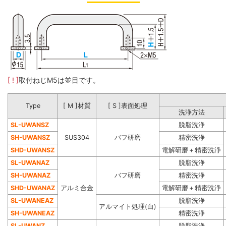
[ ! ]
取付ねじM5は並目です。
Type
[ M ]材質
[ S ]表面処理
洗浄方法
SL-UWANSZ
脱脂洗浄
SH-UWANSZ
SUS304
バフ研磨
精密洗浄
SHD-UWANSZ
電解研磨＋精密洗浄
SL-UWANAZ
脱脂洗浄
SH-UWANAZ
バフ研磨
精密洗浄
SHD-UWANAZ
アルミ合金
電解研磨＋精密洗浄
SL-UWANEAZ
脱脂洗浄
アルマイト処理(白)
SH-UWANEAZ
精密洗浄
SL-UWANZ
脱脂洗浄