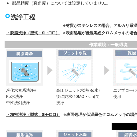
部品精度（直角度）については設定していません。
洗浄工程
※材質がステンレスの場合、アルカリ系
・脱脂洗浄（型式：SL-□□）
※表面処理が低温黒色クロムメッキの場合
作業環境：一般環境
炭化水素系洗浄※
高圧ジェット水洗(Ro水)
エアブロー(
Ro水洗浄
後に純水(10MΩ・cm)で
使用
中性洗剤洗浄
洗浄
・精密洗浄（型式：SH-□□）
※表面処理が低温黒色クロムメッキの場合