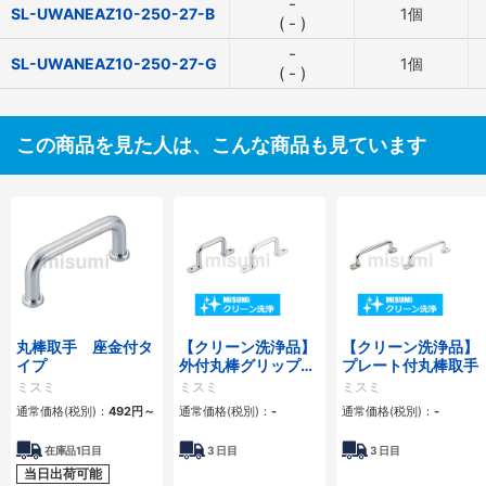
-
SL-UWANEAZ10-250-27-B
1個
(
-
)
-
SL-UWANEAZ10-250-27-G
1個
(
-
)
この商品を見た人は、こんな商品も見ています
丸棒取手 座金付タ
【クリーン洗浄品】
【クリーン洗浄品】
イプ
外付丸棒グリップタ
プレート付丸棒取手
イプ取手
ミスミ
ミスミ
ミスミ
通常価格(税別)：
492
円
～
通常価格(税別)：
-
通常価格(税別)：
-
在庫品1日目
3
日目
3
日目
当日出荷可能