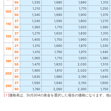
50
1,330
1,680
1,890
1,310
27
1,210
1,560
1,770
1,250
100
50
1,340
1,690
1,900
1,370
27
1,240
1,590
1,800
1,270
110
50
1,360
1,710
1,920
1,390
27
1,270
1,620
1,830
1,310
120
50
1,400
1,750
1,960
1,410
27
1,310
1,660
1,870
1,330
125
50
1,410
1,760
1,970
1,440
27
1,360
1,710
1,920
1,380
160
50
1,470
1,820
2,030
1,510
27
1,460
1,810
2,020
1,470
200
50
1,630
1,980
2,190
1,640
27
1,590
1,940
2,150
1,600
250
50
1,740
2,090
2,300
1,750
[ ! ]
価格表は、SUS304の座金を選択した場合の価格になります。