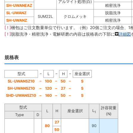
アルマイト処理(白)
SH-UWANEAZ
精密洗浄
SL-UWANZ
脱脂洗浄
SUM22L
クロムメッキ
SH-UWANZ
精密洗浄
[ ! ]
梱包はご注文数量単位で行います。（例）20個ご注文の場合、1
[ ! ]
脱脂洗浄・精密洗浄・電解研磨の内容は規格表の下部に
詳細図
規格表
−
−
−
型式
L
H
座金選択
−
−
−
SL-UWANSZ10
100
50
S
SH-UWANSZ10
−
120
−
27
−
S
SHD-UWANSZ10
−
160
−
50
−
S
型式
許容荷重
L
L
H
座金選択
1
(N)
Type
D
27
80
90
50