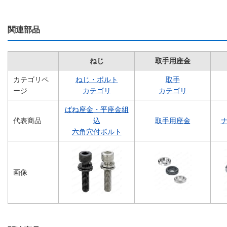
関連部品
ねじ
取手用座金
カテゴリペ
ねじ・ボルト
取手
ージ
カテゴリ
カテゴリ
ばね座金・平座金組
代表商品
込
取手用座金
ナ
六角穴付ボルト
画像