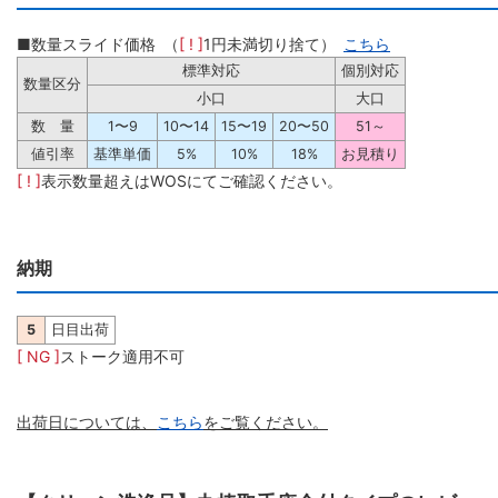
■数量スライド価格 （
[ ! ]
1円未満切り捨て）
こちら
標準対応
個別対応
数量区分
小口
大口
数 量
1〜9
10〜14
15〜19
20〜50
51～
値引率
基準単価
5%
10%
18%
お見積り
[ ! ]
表示数量超えはWOSにてご確認ください。
納期
5
日目出荷
[ NG ]
ストーク適用不可
出荷日については、
こちら
をご覧ください。