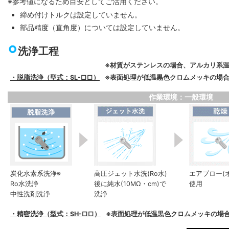
※参考値になるため目安としてご活用ください。
締め付けトルクは設定していません。
部品精度（直角度）については設定していません。
洗浄工程
※材質がステンレスの場合、アルカリ系
・脱脂洗浄（型式：SL-□□）
※表面処理が低温黒色クロムメッキの場合
作業環境：一般環境
炭化水素系洗浄※
高圧ジェット水洗(Ro水)
エアブロー(
Ro水洗浄
後に純水(10MΩ・cm)で
使用
中性洗剤洗浄
洗浄
・精密洗浄（型式：SH-□□）
※表面処理が低温黒色クロムメッキの場合