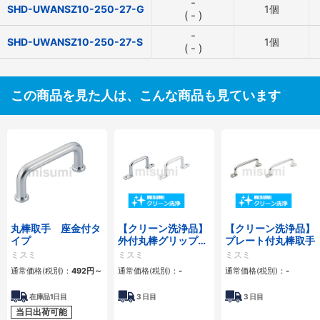
-
SHD-UWANSZ10-250-27-G
1個
(
-
)
-
SHD-UWANSZ10-250-27-S
1個
(
-
)
この商品を見た人は、こんな商品も見ています
丸棒取手 座金付タ
【クリーン洗浄品】
【クリーン洗浄品】
イプ
外付丸棒グリップタ
プレート付丸棒取手
イプ取手
ミスミ
ミスミ
ミスミ
通常価格(税別)：
492
円
～
通常価格(税別)：
-
通常価格(税別)：
-
在庫品1日目
3
日目
3
日目
当日出荷可能