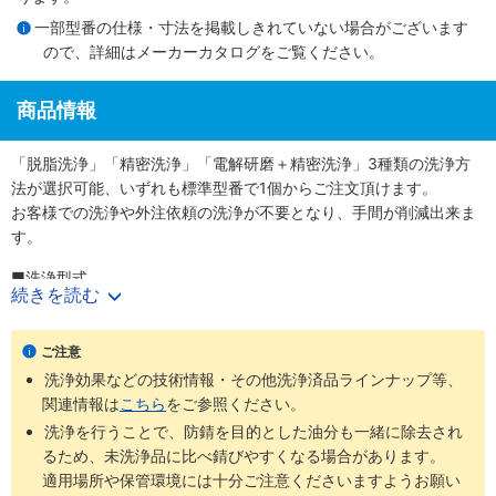
一部型番の仕様・寸法を掲載しきれていない場合がございます
ので、詳細は
メーカーカタログ
をご覧ください。
商品情報
「脱脂洗浄」「精密洗浄」「電解研磨＋精密洗浄」3種類の洗浄方
法が選択可能、いずれも標準型番で1個からご注文頂けます。
お客様での洗浄や外注依頼の洗浄が不要となり、手間が削減出来ま
す。
■洗浄型式
続きを読む
・脱脂洗浄（防錆1重梱包）
：型番SL-□□
・精密洗浄（脱気2重梱包）
：型番SH-□□
・電解研磨＋精密洗浄（脱気2重梱包）
：型番SHD-□□
ご注意
洗浄効果などの技術情報・その他洗浄済品ラインナップ等、
商品
梱包形
未洗浄品と
ご利用環境（目
関連情報は
こちら
をご参照ください。
洗浄方法
工程別
型番
態
比べた効果
安）
洗浄を行うことで、防錆を目的とした油分も一緒に除去され
通常組立工
るため、未洗浄品に比べ錆びやすくなる場合があります。
SL-
防錆梱
程
適用場所や保管環境には十分ご注意くださいますようお願い
脱脂洗浄
油分除去
一般環境
□□
包
バッテリー