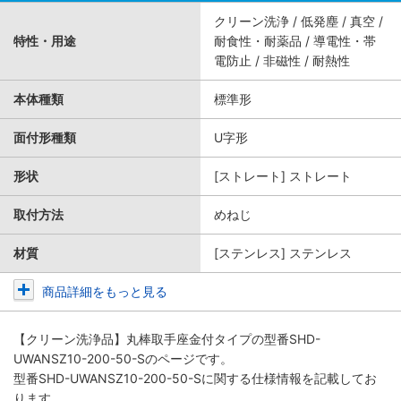
クリーン洗浄 / 低発塵 / 真空 /
特性・用途
耐食性・耐薬品 / 導電性・帯
電防止 / 非磁性 / 耐熱性
本体種類
標準形
面付形種類
U字形
形状
[ストレート] ストレート
取付方法
めねじ
材質
[ステンレス] ステンレス
商品詳細をもっと見る
【クリーン洗浄品】丸棒取手座金付タイプ
の型番SHD-
UWANSZ10-200-50-Sのページです。
型番SHD-UWANSZ10-200-50-Sに関する仕様情報を記載してお
ります。