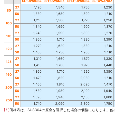
SL-UWANSZ
SH-UWANSZ
SHD-UWANSZ
SL-UWANAZ
27
1,190
1,540
1,750
1,230
80
50
1,330
1,680
1,890
1,310
27
1,210
1,560
1,770
1,250
100
50
1,340
1,690
1,900
1,370
27
1,240
1,590
1,800
1,270
110
50
1,360
1,710
1,920
1,390
27
1,270
1,620
1,830
1,310
120
50
1,400
1,750
1,960
1,410
27
1,310
1,660
1,870
1,330
125
50
1,410
1,760
1,970
1,440
27
1,360
1,710
1,920
1,380
160
50
1,470
1,820
2,030
1,510
27
1,460
1,810
2,020
1,470
200
50
1,630
1,980
2,190
1,640
27
1,590
1,940
2,150
1,600
250
50
1,740
2,090
2,300
1,750
[ ! ]
価格表は、SUS304の座金を選択した場合の価格になります。