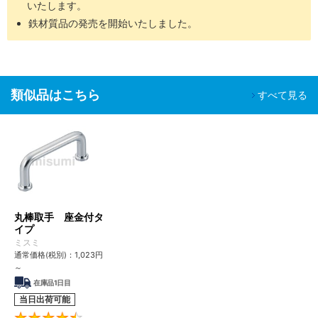
いたします。
組立後工程
鉄材質品の発売を開始いたしました。
バッテリー
組立工程
SH-
脱気２
油分除去
クリーン環境（ク
液晶関連組
精密洗浄
□□
重梱包
粉塵除去
ラス10～1,000）
立後工程
車載カメラ
類似品はこちら
すべて見る
組立工程
半導体前工
油分除去
程
電解研磨
真空環境
SHD-
脱気２
粉塵除去
液晶成膜工
＋精密洗
クリーン環境（ク
□□
重梱包
アウトガス
程
浄
ラス10～1,000）
低減
有機EL前工
程
丸棒取手 座金付タ
イプ
■ご留意事項
ミスミ
洗浄を行うことで、防錆を目的とした油分も一緒に除去されるた
通常価格(税別)：
1,023
円
め、未洗浄品に比べ錆びやすくなる場合があります。
～
適用場所や保管環境には十分ご注意くださいますようお願いいたし
在庫品1日目
ます。
当日出荷可能