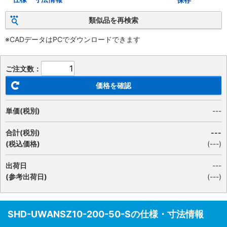
類似品を再検索
※CADデータはPCでダウンロードできます
ご注文数：
価格を確認
単価(税別)
---
合計(税別)
---
(税込価格)
(
---
)
出荷日
---
(参考出荷日)
(---)
SHD-UWANSZ10-200-50-Sの仕様・寸法情報