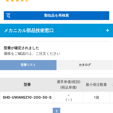
4.5
【特長】・汎用的な丸棒取手の座面に、座金を付属した取手です。
類似品を再検索
メカニカル部品技術窓口
型番が確定されました
価格をご確認の上、ご注文ください
型番リスト
カタログ
通常単価(税別)
型番
最小発注数量
(税込単価)
-
SHD-UWANSZ10-200-50-S
1個
(
-
)
1