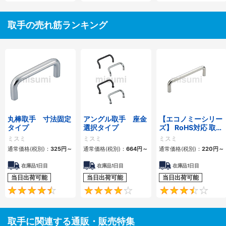
取手の売れ筋ランキング
丸棒取手 寸法固定
アングル取手 座金
【エコノミーシリー
タイプ
選択タイプ
ズ】 RoHS対応 取手
丸棒
ミスミ
ミスミ
ミスミ
通常価格(税別)：
325
円
～
通常価格(税別)：
664
円
～
通常価格(税別)：
220
円
～
在庫品1日目
在庫品1日目
在庫品1日目
当日出荷可能
当日出荷可能
当日出荷可能
4.6
4.3
取手に関連する通販・販売特集