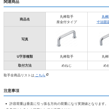
関連商品
丸棒取手
丸棒
商品名
座金付タイプ
寸法固
写真
U字形種類
丸棒取手
丸棒
取付方法
めねじ
め
取手全商品リストは
こちら
注意事項
許容荷重は垂直に引っ張る方向の荷重になり実測値となります。