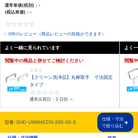
通常単価(税別)：
-
(税込単価)：
-
0
0件のレビュー（商品レビューの投稿ができます）
よく一緒に見られています
よく一
閲覧中の商品と併せてご検討ください
閲覧
ミスミ
【クリーン洗浄品】丸棒取手 寸法固定
タイプ
0
通常出荷日：3 日目 ～
仕様・寸法

型番:
SHD-UWANSZ10-200-50-S
で絞り込む
仕様・寸法情報
保存