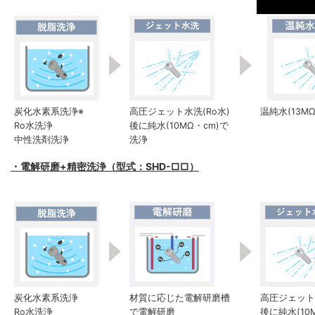
炭化水素系洗浄※
高圧ジェット水洗(Ro水)
温純水(13M
Ro水洗浄
後に純水(10MΩ・cm)で
中性洗剤洗浄
洗浄
・電解研磨+精密洗浄（型式：SHD-□□）
炭化水素系洗浄
材質に応じた電解研磨槽
高圧ジェット水
Ro水洗浄
で電解研磨
後に純水(10