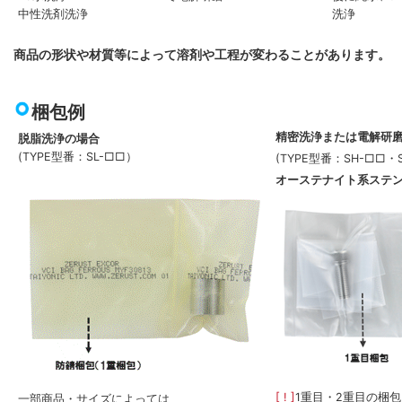
中性洗剤洗浄
洗浄
商品の形状や材質等によって溶剤や工程が変わることがあります。
梱包例
精密洗浄または電解研
脱脂洗浄の場合
(TYPE型番：SL-□□）
(TYPE型番：SH-□□・
オーステナイト系ステ
[ ! ]
1重目・2重目の梱
一部商品・サイズによっては、