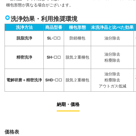
梱包形態が異なる場合がございます。
洗浄効果・利用推奨環境
洗浄方法
商品型番
梱包形態
未洗浄品と比べた効果
脱脂洗浄
SL-
□□
防錆梱包
油分除去
油分除去
精密洗浄
SH-
□□
脱気２重梱包
粉塵除去
油分除去
電解研磨＋精密洗浄
SHD-
□□
脱気２重梱包
粉塵除去
アウトガス低減
納期・価格
価格表