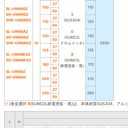
27
100
110
SL-UWANSZ
50
SH-UWANSZ
S
27
SHD-UWANSZ
(SUS304)
110
120
50
SL-UWANAZ
G
27
120
130
SH-UWANAZ
(SUM22L
50
SHD-UWANAZ
10
クロムメッキ)
2500
27
125
135
50
SL-UWANEAZ
B
SH-UWANEAZ
(SUM22L
27
160
170
静電塗装・黒)
50
SL-UWANZ
27
SH-UWANZ
200
210
50
27
250
260
50
[ ! ]
座金選択
B
(SUM22L静電塗装・黒)は、本体材質SUS304、ア
L
H