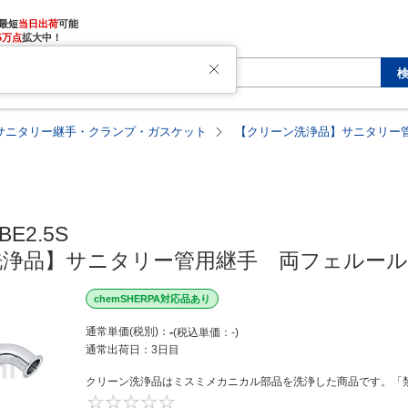
最短
当日出荷
5万点
拡大中！
サニタリー継手・クランプ・ガスケット
【クリーン洗浄品】サニタリー
E2.5S

洗浄品】サニタリー管用継手　両フェルー
chemSHERPA対応品あり
通常単価(税別)
-
税込単価
-
通常出荷日：
3日目
クリーン洗浄品はミスミメカニカル部品を洗浄した商品です。「禁
0