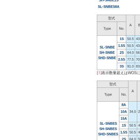
SH-SNBE1S
SL-SNBES8A
型式
A
Type
No.
1S
50.5
43
1.5S
50.5
43
SL-SNBE
SH-SNBE
2S
64.0
56
SHD-SNBE
2.5S
77.5
70
3S
91.0
83
[ ! ]
表示数量超えはWOS
型式
A
Type
No.
8A
10A
34.0
2
15A
SL-SNBES
1S
50.5
4
SH-SNBES
1.5S
50.5
4
SHD-SNBES
2S
64.0
5