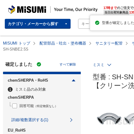
MISUMI | Your Time, Our Priority
17時まで
のご注文で
13
当日出荷対象商品
カテゴリ・メーカーから探す
MISUMI トップ
配管部品・吐出・塗布機器
サニタリー配管
SH-SNBE2.5S
確定しました
すべて解除
ミスミ
型番 : SH-SNB
chemSHERPA・RoHS
【クリーン
ミスミ品のみ対象
chemSHERPA
回答可能
（特定物質なし）
詳細/複数選択する(1)
EU_RoHS