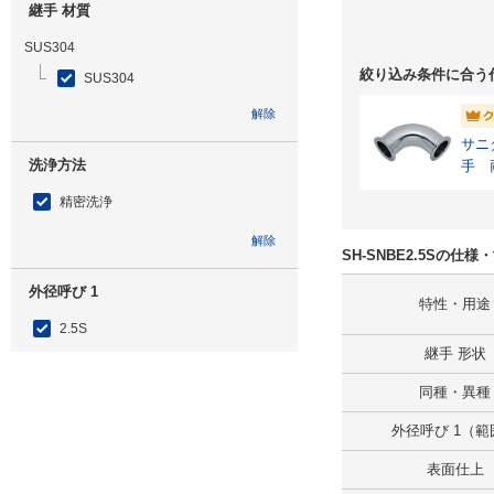
継手 材質
SUS304
絞り込み条件に合う
SUS304
解除
サニ
洗浄方法
手 
エル
精密洗浄
解除
SH-SNBE2.5Sの仕
外径呼び 1
特性・用途
2.5S
継手 形状
解除
同種・異種
タイプ
外径呼び 1（範
SH-SNBE
表面仕上