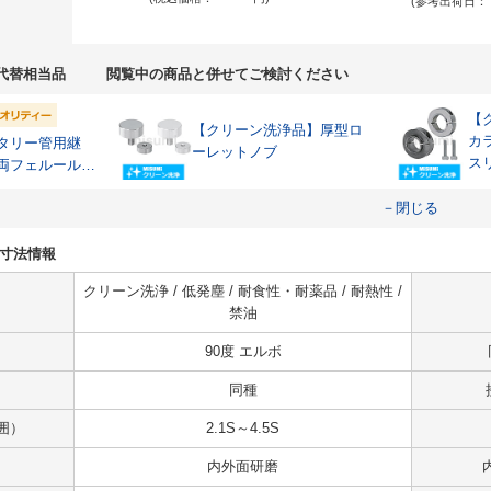
(参考出荷日：
代替相当品
閲覧中の商品と併せてご検討ください
【
【クリーン洗浄品】厚型ロ
カ
タリー管用継
ーレットノブ
ス
両フェルール
プ
ボ
－閉じる
様・寸法情報
クリーン洗浄 / 低発塵 / 耐食性・耐薬品 / 耐熱性 /
禁油
90度 エルボ
同種
囲）
2.1S～4.5S
内外面研磨
内