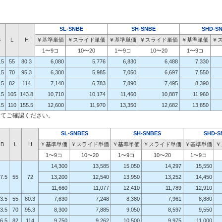
SL-SNBE
SH-SNBE
SHD-S
B
L
H
￥基準単価
￥スライド単価
￥基準単価
￥スライド単価
￥基準単価
￥
1〜9コ
10〜20
1〜9コ
10〜20
1〜9コ
.5
55
80.3
6,080
5,776
6,830
6,488
7,330
.5
70
95.3
6,300
5,985
7,050
6,697
7,550
.5
82
114
7,140
6,783
7,890
7,495
8,390
.5
105
143.8
10,710
10,174
11,460
10,887
11,960
.5
110
155.5
12,600
11,970
13,350
12,682
13,850
にてご確認ください。
SL-SNBES
SH-SNBES
SHD-S
B
L
H
￥基準単価
￥スライド単価
￥基準単価
￥スライド単価
￥基準単価
￥
1〜9コ
10〜20
1〜9コ
10〜20
1〜9コ
14,300
13,585
15,050
14,297
15,550
7.5
55
72
13,200
12,540
13,950
13,252
14,450
11,660
11,077
12,410
11,789
12,910
3.5
55
80.3
7,630
7,248
8,380
7,961
8,880
3.5
70
95.3
8,300
7,885
9,050
8,597
9,550
6.5
82
114
9,750
9,262
10,500
9,975
11,000