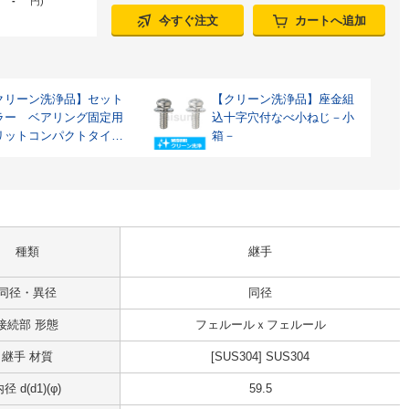
-
円
)
今すぐ注文
カートへ追加
クリーン洗浄品】セット
【クリーン洗浄品】座金組
ラー ベアリング固定用
込十字穴付なべ小ねじ－小
リットコンパクトタイ
箱－
 ショートノーズタイプ
種類
継手
同径・異径
同径
接続部 形態
フェルールｘフェルール
継手 材質
[SUS304] SUS304
径 d(d1)(φ)
59.5