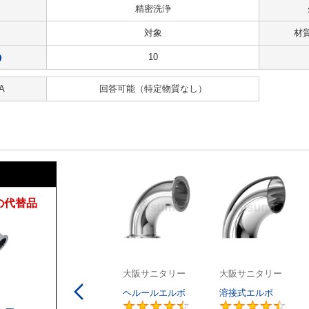
精密洗浄
対象
材
10
?
A
回答可能
（特定物質なし）
の代替品
大阪サニタリー
大阪サニタリー
ヘルールエルボ
溶接式エルボ
4.6