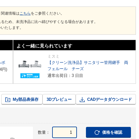
、関連情報は
こちら
をご参照ください。
れるため、未洗浄品に比べ錆びやすくなる場合があります。
いいたします。
よく一緒に見られています
ミスミ
ルボ
【クリーン洗浄品】サニタリー管用継手 両
フェルール チーズ
4
円
)
通常出荷日：3 日目
My部品表保存
3Dプレビュー
CADデータダウンロード
数量：
価格を確認