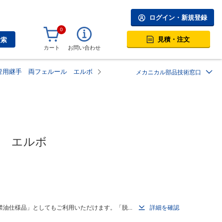
ログイン・新規登録
0
見積・注文
検索
カート
お問い合わせ
管用継手 両フェルール エルボ
メカニカル部品技術窓口
ル　エルボ
油仕様品」としてもご利用いただけます。「脱...
詳細を確認