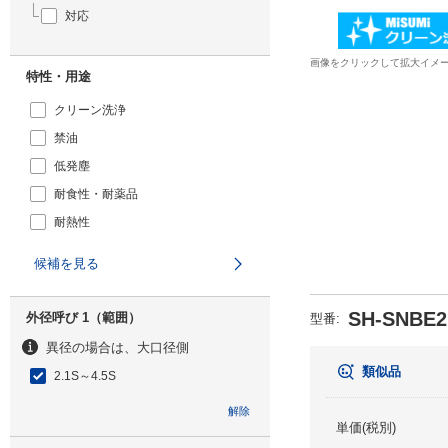
対応
画像をクリックして拡大イメ
特性・用途
クリーン洗浄
禁油
低発塵
耐食性・耐薬品
耐熱性
候補を見る
SH-SNBE2
外径呼び 1（範囲）
型番
:
異径の場合は、大口径側
類似品
2.1S～4.5S
解除
単価(税別)