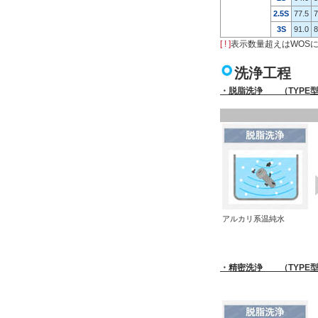
2.5S
77.5
7
3S
91.0
8
[ ! ]
表示数量超えはWOS
洗浄工程
・脱脂洗浄 （TYPE型式
アルカリ系温純水
・精密洗浄 （TYPE型式