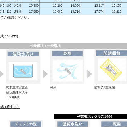
0.5
105
143.8
13,900
13,205
14,650
13,917
15,150
3.5
110
155.5
17,960
17,062
18,710
17,774
19,210
にてご確認ください。
：SL-□□）
作業環境：一般環境
純水洗浄実施後
乾燥
防錆袋1重梱包
超音波純水洗浄
※3回実施
：SH-□□）
作業環境：クラス1000