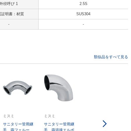
外径呼び 1
2.5S
質証明書：材質
SUS304
-
-
類似品をすべて見る
ミスミ
ミスミ
サニタリー管用継
サニタリー管用継
手 両フェルー
4.7
手 両溶接エルボ