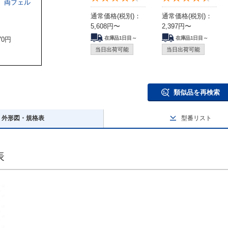
 両フェル
通常価格(税別)：
通常価格(税別)：
5,608
円
〜
2,397
円
〜
4.4
在庫品1日目～
在庫品1日目～
70
円
当日出荷可能
当日出荷可能
類似品を再検索
外形図・規格表
型番リスト
表