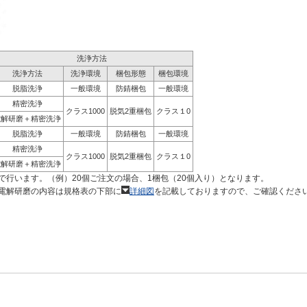
洗浄方法
洗浄方法
洗浄環境
梱包形態
梱包環境
脱脂洗浄
一般環境
防錆梱包
一般環境
精密洗浄
クラス1000
脱気2重梱包
クラス１0
電解研磨＋精密洗浄
脱脂洗浄
一般環境
防錆梱包
一般環境
精密洗浄
クラス1000
脱気2重梱包
クラス１0
電解研磨＋精密洗浄
で行います。（例）20個ご注文の場合、1梱包（20個入り）となります。
電解研磨の内容は規格表の下部に
詳細図
を記載しておりますので、ご確認くださ