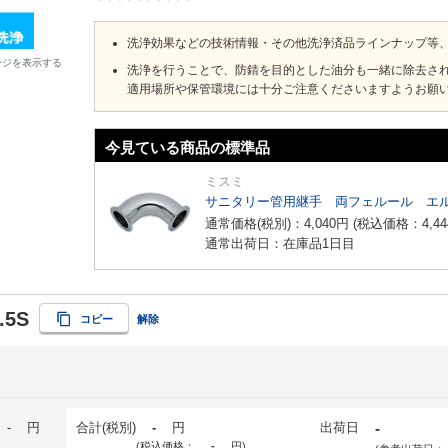
洗浄効果などの技術情報・その他洗浄済品ラインナップ等
ージを表示する
洗浄を行うことで、防錆を目的とした油分も一緒に除去さ
適用場所や保管環境には十分ご注意くださいますようお願
今見ている商品の標準品
ミスミ
サニタリー管用継手 両フェルール エ
通常価格(税別)：
4,040
円
(税込価格：
4,44
通常出荷日：在庫品1日目
.5S
コピー
解除
-
円
合計(税別)
-
円
出荷日
-
(税込価格：
-
円
)