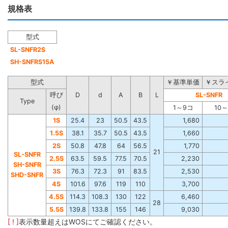
規格表
型式
SL-SNFR2S
SH-SNFRS15A
型式
￥基準単価
￥スラ
呼び
D
d
A
B
L
SL-SNFR
Type
(φ)
1～9コ
10
1S
25.4
23
50.5
43.5
1,680
1.5S
38.1
35.7
50.5
43.5
1,660
2S
50.8
47.8
64
56.5
1,770
21
SL-SNFR
2.5S
63.5
59.5
77.5
70.5
2,230
SH-SNFR
3S
76.3
72.3
91
83.5
2,530
SHD-SNFR
4S
101.6
97.6
119
110
3,700
4.5S
114.3
108.3
130
122
6,460
28
5.5S
139.8
133.8
155
146
9,030
[ ! ]
表示数量超えはWOSにてご確認ください。