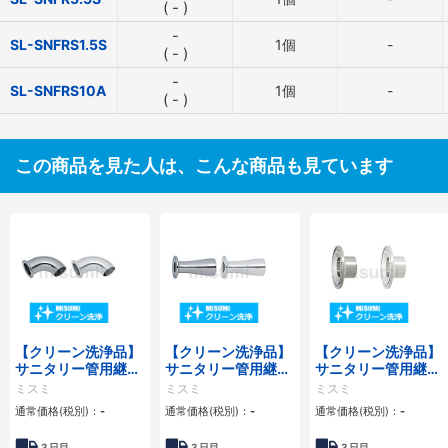
(
-
)
-
SL-SNFRS1.5S
1個
-
(
-
)
-
SL-SNFRS10A
1個
-
(
-
)
この商品を見た人は、こんな商品も見ています
【クリーン洗浄品】
【クリーン洗浄品】
【クリーン洗浄品】
サニタリー管用継
サニタリー管用継
サニタリー管用継
手 フェルール×溶
手 フェルール×溶
手 異径フェルール
ミスミ
ミスミ
ミスミ
接エルボ
接レデューサー
通常価格(税別)：
-
通常価格(税別)：
-
通常価格(税別)：
-
3
日目
3
日目
3
日目