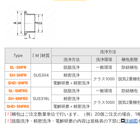
洗浄方法
Type
[ M ]材質
洗浄方法
洗浄環境
梱包形態
SL-SNFR
脱脂洗浄
一般環境
防錆梱包
SH-SNFR
SUS304
精密洗浄
クラス1000
脱気2重梱
SHD-SNFR
電解研磨＋精密洗浄
SL-SNFRS
脱脂洗浄
一般環境
防錆梱包
SH-SNFRS
SUS316L
精密洗浄
クラス1000
脱気2重梱
SHD-SNFRS
電解研磨＋精密洗浄
[ ! ]
梱包はご注文数量単位で行います。（例）20個ご注文の場合、1
[ ! ]
脱脂洗浄・精密洗浄・電解研磨の内容は規格表の下部に
詳細図