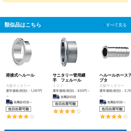
SL-
防錆梱
程
脱脂洗浄
油分除去
一般環境
□□
包
バッテリー
組立後工程
類似品はこちら
バッテリー
すべて見る
組立工程
SH-
脱気２
油分除去
クリーン環境（ク
液晶関連組
精密洗浄
□□
重梱包
粉塵除去
ラス10～1,000）
立後工程
車載カメラ
組立工程
半導体前工
油分除去
程
電解研磨
真空環境
溶接式ヘルール
サニタリー管用継
ヘルールホース
SHD-
脱気２
粉塵除去
液晶成膜工
＋精密洗
クリーン環境（ク
手 フェルール
プタ
□□
重梱包
アウトガス
程
大阪サニタリー
浄
ミスミ
ラス10～1,000）
大阪サニタリー
低減
有機EL前工
通常価格(税別)：
1,097
円
通常価格(税別)：
830
円
～
通常価格(税別)：
3,7
程
～
～
在庫品1日目
在庫品1日目～
在庫品1日目～
当日出荷可能
■ご留意事項
当日出荷可能
当日出荷可能
4.2
洗浄を行うことで、防錆を目的とした油分も一緒に除去されるた
4.3
め、未洗浄品に比べ錆びやすくなる場合があります。
適用場所や保管環境には十分ご注意くださいますようお願いいたし