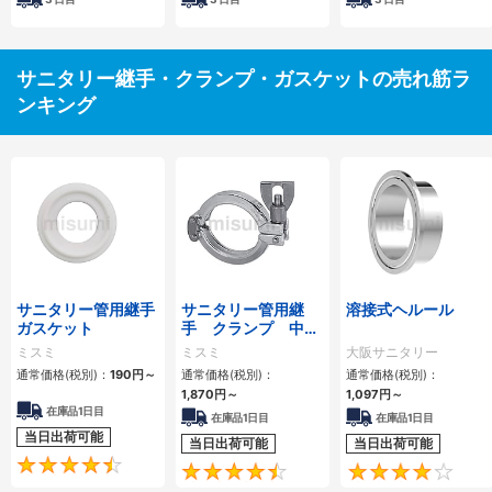
サニタリー継手・クランプ・ガスケットの売れ筋ラ
ンキング
サニタリー管用継手
サニタリー管用継
溶接式ヘルール
ガスケット
手 クランプ 中・
高圧用
ミスミ
ミスミ
大阪サニタリー
通常価格(税別)：
190
円
～
通常価格(税別)：
通常価格(税別)：
1,870
円
～
1,097
円
～
在庫品1日目
在庫品1日目
在庫品1日目
当日出荷可能
当日出荷可能
当日出荷可能
4.5
4.6