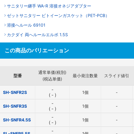
サニタリー継手 WA-R 溶接オネジアダプター
ゼットサニタリー ビトイーンガスケット（PET-PCB）
溶接へルール 69101
カクダイ 両へルールエルボ 1.5S
この商品のバリエーション
通常単価(税別)
型番
最小発注数量
スライド値引
(税込単価)
-
SH-SNFR2S
1個
-
(
-
)
-
SH-SNFR3S
1個
-
(
-
)
-
SH-SNFR4.5S
1個
-
(
-
)
-
SL-SNFR5.5S
1個
-