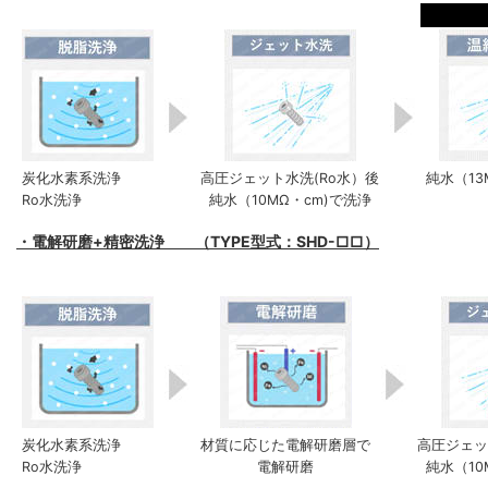
炭化水素系洗浄
高圧ジェット水洗(Ro水）後
純水（13
Ro水洗浄
純水（10MΩ・cm)で洗浄
・電解研磨+精密洗浄 （TYPE型式：SHD-□□）
炭化水素系洗浄
材質に応じた電解研磨層で
高圧ジェッ
Ro水洗浄
電解研磨
純水（10