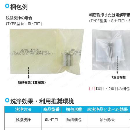
梱包例
精密洗浄または電解研
脱脂洗浄の場合
(TYPE型番：SH-□□・
(TYPE型番：SL-□□）
[ ! ]
1重目・2重目の梱
洗浄効果・利用推奨環境
洗浄方法
商品型番
梱包形態
未洗浄品と比べた効果
脱脂洗浄
SL-
□□
防錆梱包
油分除去