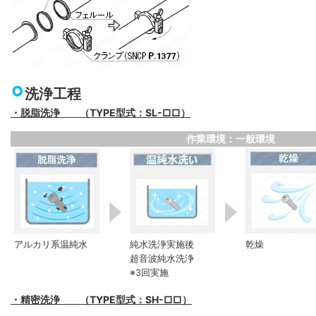
洗浄工程
・脱脂洗浄 （TYPE型式：SL-□□）
作業環境：一般環境
アルカリ系温純水
純水洗浄実施後
乾燥
超音波純水洗浄
※3回実施
・精密洗浄 （TYPE型式：SH-□□）