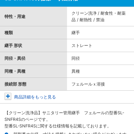
クリーン洗浄 / 耐食性・耐薬
特性・用途
品 / 耐熱性 / 禁油
種類
継手
継手 形状
ストレート
同径・異径
同径
同種・異種
異種
接続部 形態
フェルールｘ溶接
商品詳細をもっと見る
【クリーン洗浄品】サニタリー管用継手 フェルール
の型番SL-
SNFR4Sのページです。
型番SL-SNFR4Sに関する仕様情報を記載しております。