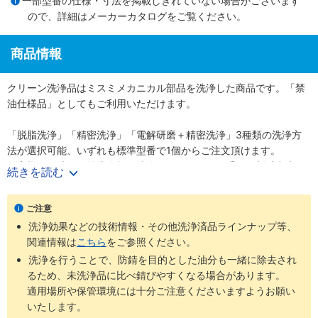
一部型番の仕様・寸法を掲載しきれていない場合がございます
ので、詳細は
メーカーカタログ
をご覧ください。
商品情報
クリーン洗浄品はミスミメカニカル部品を洗浄した商品です。「禁
油仕様品」としてもご利用いただけます。
「脱脂洗浄」「精密洗浄」「電解研磨＋精密洗浄」3種類の洗浄方
法が選択可能、いずれも標準型番で1個からご注文頂けます。
お客様での洗浄や外注依頼の洗浄が不要となり、手間が削減出来ま
続きを読む
す。
■洗浄型式
ご注意
・脱脂洗浄（防錆1重梱包）
：型番SL-□□
洗浄効果などの技術情報・その他洗浄済品ラインナップ等、
・精密洗浄（脱気2重梱包）
：型番SH-□□
関連情報は
こちら
をご参照ください。
・電解研磨＋精密洗浄（脱気2重梱包）
：型番SHD-□□
洗浄を行うことで、防錆を目的とした油分も一緒に除去され
るため、未洗浄品に比べ錆びやすくなる場合があります。
商品
梱包形
未洗浄品と
ご利用環境（目
洗浄方法
工程別
適用場所や保管環境には十分ご注意くださいますようお願い
型番
態
比べた効果
安）
いたします。
通常組立工