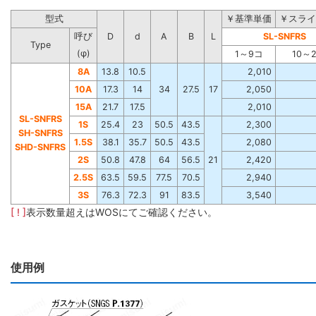
型式
￥基準単価
￥スライ
呼び
D
d
A
B
L
SL-SNFRS
Type
(φ)
1～9コ
10～
8A
13.8
10.5
2,010
10A
17.3
14
34
27.5
17
2,050
15A
21.7
17.5
2,010
SL-SNFRS
1S
25.4
23
50.5
43.5
2,300
SH-SNFRS
1.5S
38.1
35.7
50.5
43.5
2,080
SHD-SNFRS
2S
50.8
47.8
64
56.5
21
2,420
2.5S
63.5
59.5
77.5
70.5
2,940
3S
76.3
72.3
91
83.5
3,540
[ ! ]
表示数量超えはWOSにてご確認ください。
使用例