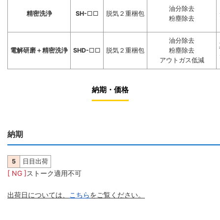
油分除去
精密洗浄
SH-
□□
脱気２重梱包
粉塵除去
油分除去
電解研磨＋精密洗浄
SHD-
□□
脱気２重梱包
粉塵除去
アウトガス低減
納期・価格
納期
5
日目出荷
[ NG ]
ストーク適用不可
出荷日については、
こちら
をご覧ください。