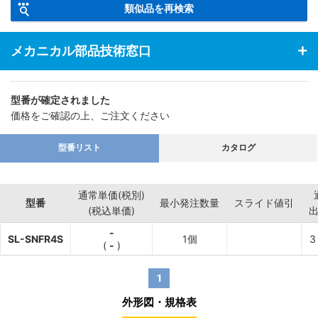
ます。
類似品を再検索
【特長】・在庫品のため即日出荷可能です。【材質】・ステンレス
メカニカル部品技術窓口
製。
型番が確定されました
価格をご確認の上、ご注文ください
型番リスト
カタログ
通常単価(税別)
型番
最小発注数量
スライド値引
(税込単価)
-
SL-SNFR4S
1個
3
(
-
)
1
外形図・規格表