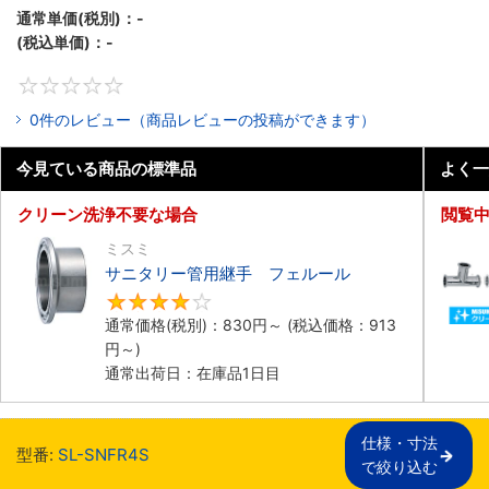
通常単価(税別)：
-
(税込単価)：
-
0
0件のレビュー（商品レビューの投稿ができます）
今見ている商品の標準品
よく一
クリーン洗浄不要な場合
閲覧
ミスミ
サニタリー管用継手 フェルール
4.2
通常価格(税別)：
830
円
～
(税込価格：
913
円
～)
通常出荷日：在庫品1日目
仕様・寸法

型番:
SL-SNFR4S
で絞り込む