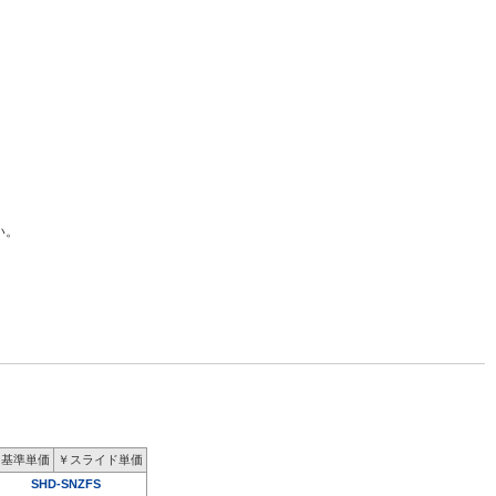
い。
￥基準単価
￥スライド単価
SHD-SNZFS