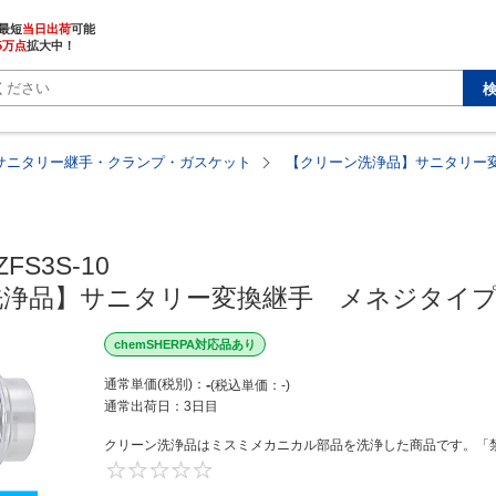
最短
当日出荷
5万点
拡大中！
サニタリー継手・クランプ・ガスケット
【クリーン洗浄品】サニタリー
FS3S-10

洗浄品】サニタリー変換継手　メネジタイ
chemSHERPA対応品あり
通常単価(税別)
-
税込単価
-
通常出荷日：
3日目
クリーン洗浄品はミスミメカニカル部品を洗浄した商品です。「禁
0