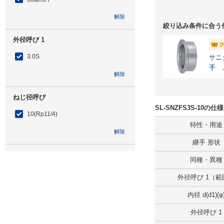
解除
絞り込み条件に合う
外径呼び 1
3.0S
サニ
手 
解除
ねじ径呼び
SL-SNZFS3S-10の
10(Rp11/4)
特性・用途
解除
継手 形状
タイプ
同種・異種
SL-SNZFS
外径呼び 1（範
内径 d(d1)(φ
CAD
外径呼び 1
2D