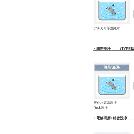
アルカリ系温純水
・精密洗浄 （TYPE型式
炭化水素系洗浄
Ro水洗浄
・電解研磨+精密洗浄 （T