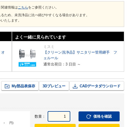
、関連情報は
こちら
をご参照ください。
れるため、未洗浄品に比べ錆びやすくなる場合があります。
いいたします。
よく一緒に見られています
ミスミ
 オ
【クリーン洗浄品】サニタリー管用継手 フ
ェルール
通常出荷日：3 日目 ～
My部品表保存
3Dプレビュー
CADデータダウンロード
数量：
価格を確認
-
円
)