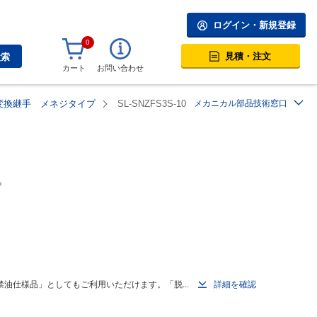
ログイン・新規登録
0
見積・注文
検索
カート
お問い合わせ
変換継手 メネジタイプ
SL-SNZFS3S-10
メカニカル部品技術窓口
プ
油仕様品」としてもご利用いただけます。「脱...
詳細を確認