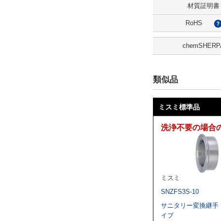
材質証明書
3D
RoHS
出荷日
chemSHERP
すべて
3日以内
類似品
ミスミ標準品
洗浄不要の場合
ミスミ
SNZFS3S-10
サニタリー変換継手
イプ