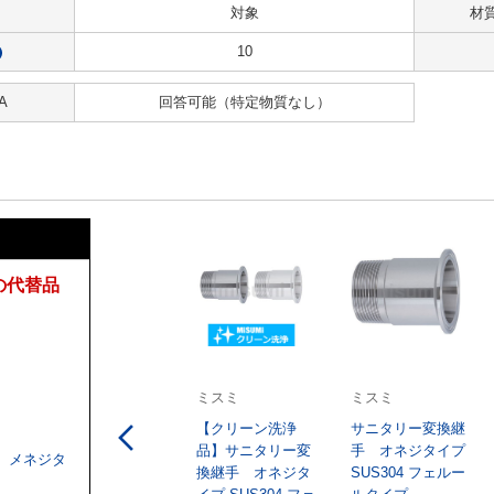
対象
材
10
?
A
回答可能
（特定物質なし）
の代替品
ミスミ
ミスミ
【クリーン洗浄
サニタリー変換継
品】サニタリー変
手 オネジタイプ
 メネジタ
換継手 オネジタ
SUS304 フェルー