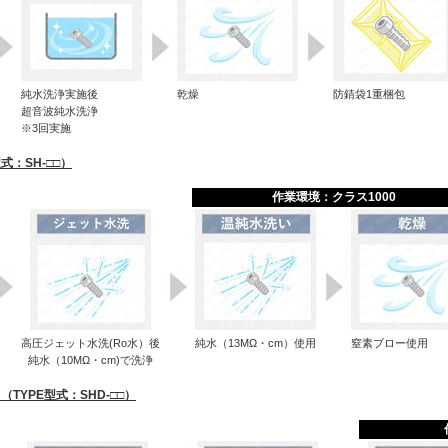
純水洗浄実施後
乾燥
防錆袋1重梱包
超音波純水洗浄
※3回実施
：SH-□□）
作業環境：クラス1000
高圧ジェット水洗(Ro水）後
純水（13MΩ・cm）使用
窒素ブロー使用
純水（10MΩ・cm)で洗浄
YPE型式：SHD-□□）