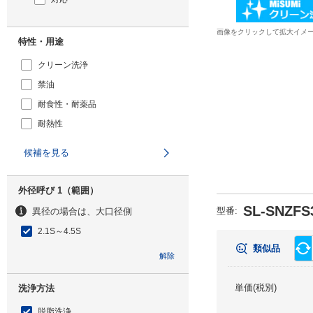
画像をクリックして拡大イメ
特性・用途
クリーン洗浄
禁油
耐食性・耐薬品
耐熱性
候補を見る
外径呼び 1（範囲）
SL-SNZFS
型番
:
異径の場合は、大口径側
2.1S～4.5S
類似品
解除
単価(税別)
洗浄方法
脱脂洗浄