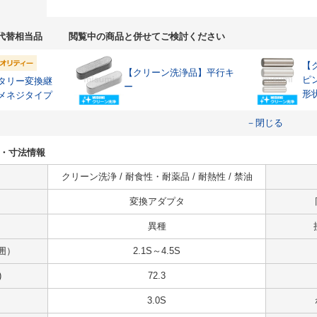
代替相当品
閲覧中の商品と併せてご検討ください
【
【クリーン洗浄品】平行キ
ピ
タリー変換継
ー
形
メネジタイプ
公
－閉じる
仕様・寸法情報
クリーン洗浄 / 耐食性・耐薬品 / 耐熱性 / 禁油
変換アダプタ
異種
囲）
2.1S～4.5S
)
72.3
3.0S