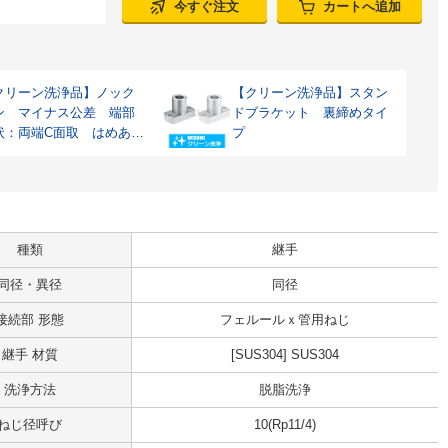
今すぐ注文
カートへ追加
クリーン洗浄品】ノック
【クリーン洗浄品】スタン
ン マイナス公差 端部
ドブラケット 裏締めタイ
状：両端C面取 はめあい
プ
差：h7
種類
継手
同径・異径
同径
接続部 形態
フェルールｘ管用ねじ
継手 材質
[SUS304] SUS304
洗浄方法
脱脂洗浄
ねじ径呼び
10(Rp11/4)