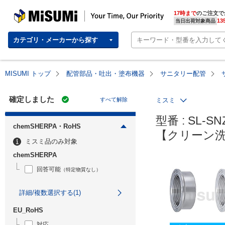
MISUMI | Your Time, Our Priority
17時まで
のご注文で
13
当日出荷対象商品
カテゴリ・メーカーから探す
MISUMI トップ
配管部品・吐出・塗布機器
サニタリー配管
確定しました
すべて解除
ミスミ
型番 : SL-SNZ
chemSHERPA・RoHS
【クリーン
ミスミ品のみ対象
chemSHERPA
回答可能
（特定物質なし）
詳細/複数選択する(1)
EU_RoHS
対応