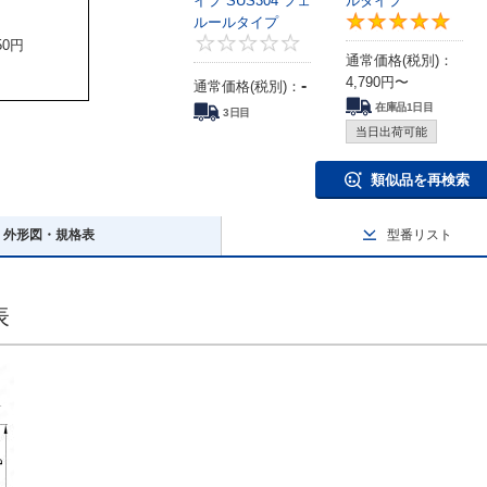
イプ SUS304 フェ
ルタイプ
5
ルールタイプ
0
50
円
通常価格(税別)：
4,790
円
〜
-
通常価格(税別)：
在庫品1日目
3日目
当日出荷可能
類似品を再検索
外形図・規格表
型番リスト
表