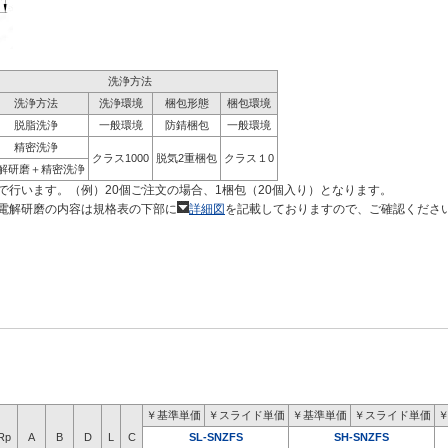
洗浄方法
洗浄方法
洗浄環境
梱包形態
梱包環境
脱脂洗浄
一般環境
防錆梱包
一般環境
精密洗浄
クラス1000
脱気2重梱包
クラス１0
解研磨＋精密洗浄
で行います。（例）20個ご注文の場合、1梱包（20個入り）となります。
電解研磨の内容は規格表の下部に
詳細図
を記載しておりますので、ご確認くださ
￥基準単価
￥スライド単価
￥基準単価
￥スライド単価
Rp
A
B
D
L
C
SL-SNZFS
SH-SNZFS