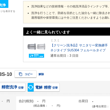
洗浄効果などの技術情報・その他洗浄済品ラインナップ等
ージを表示する
洗浄を行うことで、防錆を目的とした油分も一緒に除去さ
適用場所や保管環境には十分ご注意くださいますようお願
よく一緒に見られています
ミスミ
【クリーン洗浄品】サニタリー変換継手
ネジタイプ SUS304 フェルールタイプ
通常出荷日：3 日目
3S-10
コピー
解除
精密洗浄
電解
精密
+
切替
切替
-
円
合計(税別)
-
円
出荷日
-
(税込価格：
-
円
)
(参考出荷日：