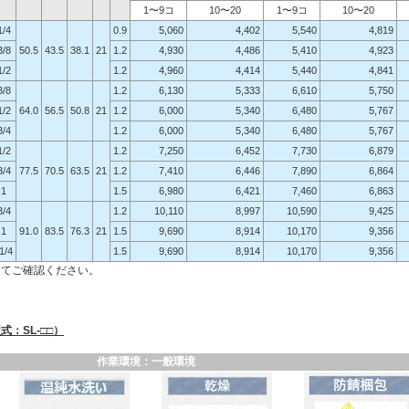
1〜9コ
10〜20
1〜9コ
10〜20
1/4
0.9
5,060
4,402
5,540
4,819
3/8
50.5
43.5
38.1
21
1.2
4,930
4,486
5,410
4,923
1/2
1.2
4,960
4,414
5,440
4,841
3/8
1.2
6,130
5,333
6,610
5,750
1/2
64.0
56.5
50.8
21
1.2
6,000
5,340
6,480
5,767
3/4
1.2
6,000
5,340
6,480
5,767
1/2
1.2
7,250
6,452
7,730
6,879
3/4
77.5
70.5
63.5
21
1.2
7,410
6,446
7,890
6,864
1
1.5
6,980
6,421
7,460
6,863
3/4
1.2
10,110
8,997
10,590
9,425
1
91.0
83.5
76.3
21
1.5
9,690
8,914
10,170
9,356
1/4
1.5
9,690
8,914
10,170
9,356
にてご確認ください。
：SL-□□）
作業環境：一般環境