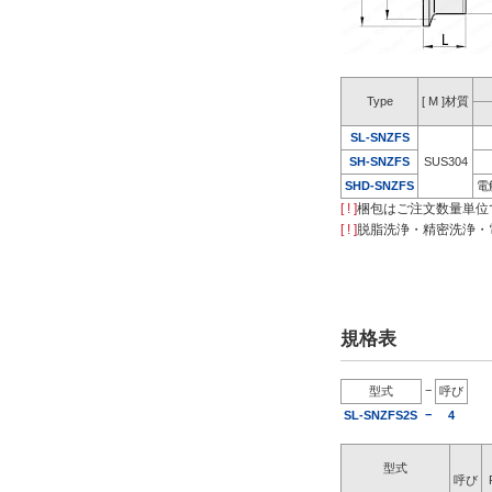
Type
[ M ]材質
SL-SNZFS
SH-SNZFS
SUS304
SHD-SNZFS
電
[ ! ]
梱包はご注文数量単位
[ ! ]
脱脂洗浄・精密洗浄・
規格表
−
型式
呼び
−
SL-SNZFS2S
4
型式
呼び