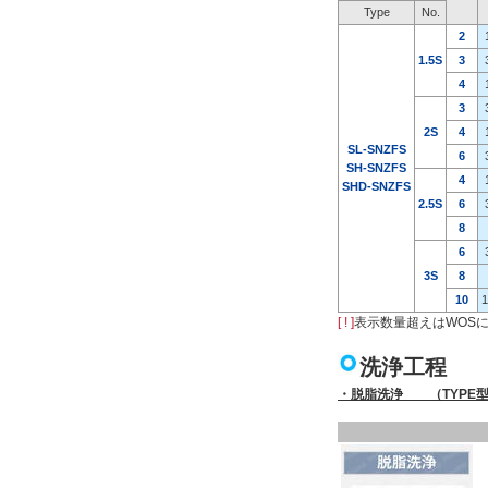
Type
No.
2
1.5S
3
4
3
2S
4
SL-SNZFS
6
SH-SNZFS
4
SHD-SNZFS
2.5S
6
8
6
3S
8
10
1
[ ! ]
表示数量超えはWOS
洗浄工程
・脱脂洗浄 （TYPE型式