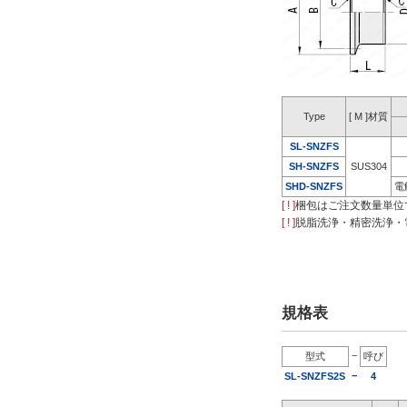
Type
[ M ]材質
SL-SNZFS
SH-SNZFS
SUS304
SHD-SNZFS
電
[ ! ]
梱包はご注文数量単位
[ ! ]
脱脂洗浄・精密洗浄・
規格表
−
型式
呼び
−
SL-SNZFS2S
4