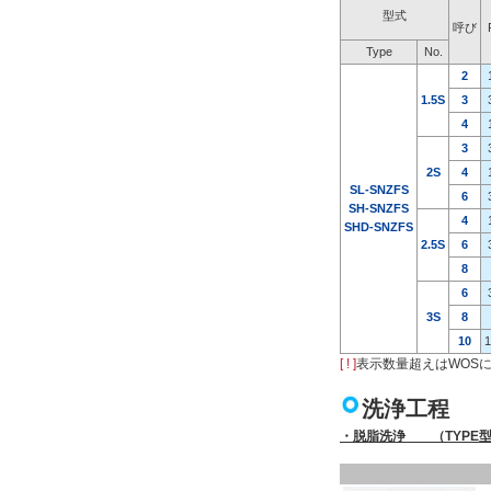
型式
呼び
Type
No.
2
1.5S
3
4
3
2S
4
SL-SNZFS
6
SH-SNZFS
4
SHD-SNZFS
2.5S
6
8
6
3S
8
10
1
[ ! ]
表示数量超えはWOS
洗浄工程
・脱脂洗浄 （TYPE型式