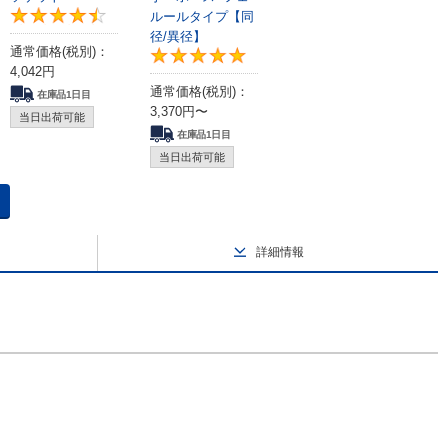
ルールタイプ【同
4.5
径/異径】
通常価格(税別)：
5
5
4,042
円
通常価格(税別)：
在庫品1日目
3,370
円
〜
当日出荷可能
在庫品1日目
当日出荷可能
詳細情報