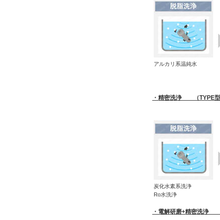
アルカリ系温純水
・精密洗浄 （TYPE型式
炭化水素系洗浄
Ro水洗浄
・電解研磨+精密洗浄 （T