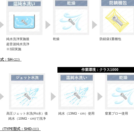
純水洗浄実施後
乾燥
防錆袋1重梱包
超音波純水洗浄
※3回実施
：SH-□□）
作業環境：クラス1000
高圧ジェット水洗(Ro水）後
純水（13MΩ・cm）使用
窒素ブロー使用
純水（10MΩ・cm)で洗浄
YPE型式：SHD-□□）