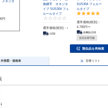
 メネジタ
換継手 オネジタ
SUS304 フェルー
イプ SUS304 フェ
ルタイプ
5
ルールタイプ
0
90
円
通常価格(税別)：
4,790
円
〜
-
通常価格(税別)：
在庫品1日目
3日目
当日出荷可能
類似品を再検索
外形図・規格表
型番リスト
表