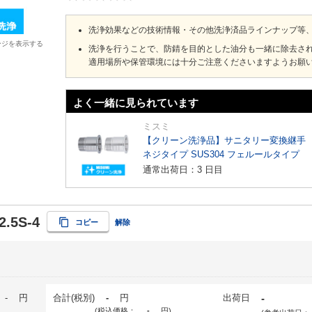
洗浄効果などの技術情報・その他洗浄済品ラインナップ等
ージを表示する
洗浄を行うことで、防錆を目的とした油分も一緒に除去さ
適用場所や保管環境には十分ご注意くださいますようお願
よく一緒に見られています
ミスミ
【クリーン洗浄品】サニタリー変換継手
ネジタイプ SUS304 フェルールタイプ
通常出荷日：3 日目
2.5S-4
コピー
解除
-
円
合計(税別)
-
円
出荷日
-
(税込価格：
-
円
)