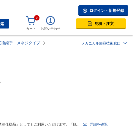
ログイン・新規登録
0
見積・注文
検索
カート
お問い合わせ
変換継手 メネジタイプ
メカニカル部品技術窓口
プ
油仕様品」としてもご利用いただけます。「脱...
詳細を確認