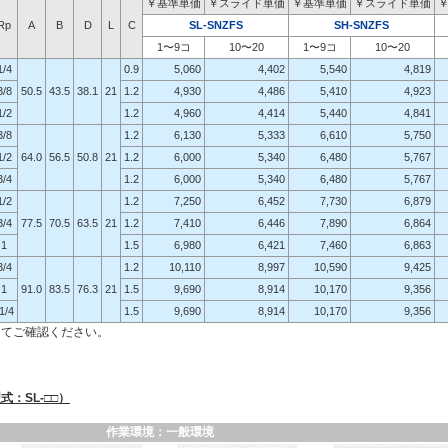
￥基準単価
￥スライド単価
￥基準単価
￥スライド単価
Rp
A
B
D
L
C
SL-SNZFS
SH-SNZFS
1〜9コ
10〜20
1〜9コ
10〜20
1/4
0.9
5,060
4,402
5,540
4,819
3/8
50.5
43.5
38.1
21
1.2
4,930
4,486
5,410
4,923
1/2
1.2
4,960
4,414
5,440
4,841
3/8
1.2
6,130
5,333
6,610
5,750
1/2
64.0
56.5
50.8
21
1.2
6,000
5,340
6,480
5,767
3/4
1.2
6,000
5,340
6,480
5,767
1/2
1.2
7,250
6,452
7,730
6,879
3/4
77.5
70.5
63.5
21
1.2
7,410
6,446
7,890
6,864
1
1.5
6,980
6,421
7,460
6,863
3/4
1.2
10,110
8,997
10,590
9,425
1
91.0
83.5
76.3
21
1.5
9,690
8,914
10,170
9,356
1/4
1.5
9,690
8,914
10,170
9,356
にてご確認ください。
：SL-□□）
作業環境：一般環境