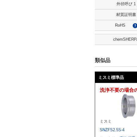
外径呼び 1
2D
材質証明書
3D
RoHS
出荷日
chemSHERP
すべて
3日以内
類似品
ミスミ標準品
洗浄不要の場合
ミスミ
SNZFS2.5S-4