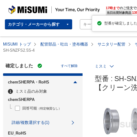
MISUMI | Your Time, Our Priority
17時まで
のご注文で
13
当日出荷対象商品
カテゴリ・メーカーから探す
MISUMI トップ
配管部品・吐出・塗布機器
サニタリー配管
SH-SNZFS2.5S-4
確定しました
すべて解除
ミスミ
型番 : SH-SNZ
chemSHERPA・RoHS
【クリーン
ミスミ品のみ対象
chemSHERPA
回答可能
（特定物質なし）
詳細/複数選択する(1)
EU_RoHS