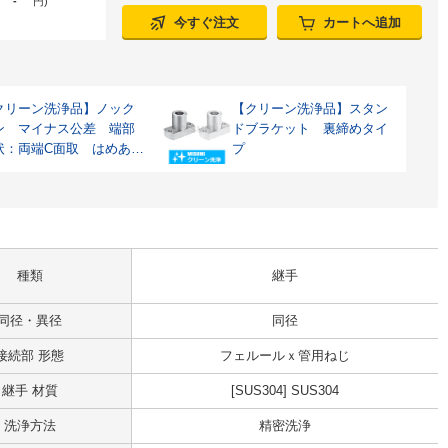
-
円
)
今すぐ注文
カートへ追加
クリーン洗浄品】ノック
【クリーン洗浄品】スタン
ン マイナス公差 端部
ドブラケット 裏締めタイ
状：両端C面取 はめあい
プ
差：h7
種類
継手
同径・異径
同径
接続部 形態
フェルールｘ管用ねじ
継手 材質
[SUS304] SUS304
洗浄方法
精密洗浄