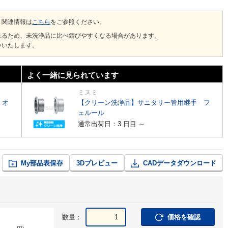
、関連情報は
こちら
をご参照ください。
れるため、未洗浄品に比べ錆びやすくなる場合があります。
いいたします。
よく一緒に見られています
ミスミ
 オ
【クリーン洗浄品】サニタリー管用継手 フ
ェルール
通常出荷日：3 日目 ～
My部品表保存
3Dプレビュー
CADデータダウンロード
数量：
価格を確認