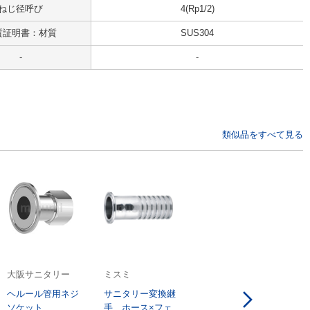
ねじ径呼び
4(Rp1/2)
質証明書：材質
SUS304
-
-
類似品をすべて見る
大阪サニタリー
ミスミ
ヘルール管用ネジ
サニタリー変換継
ソケット
手 ホース×フェ