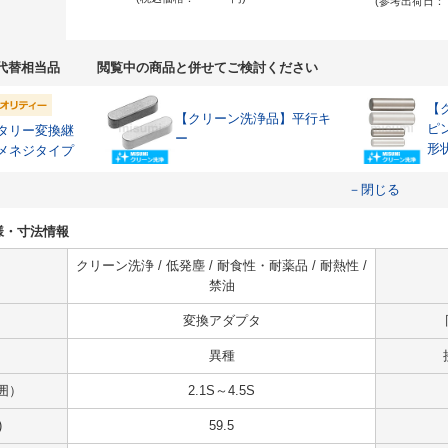
(参考出荷日：
代替相当品
閲覧中の商品と併せてご検討ください
【
【クリーン洗浄品】平行キ
ピ
タリー変換継
ー
形
メネジタイプ
公
－閉じる
の仕様・寸法情報
クリーン洗浄 / 低発塵 / 耐食性・耐薬品 / 耐熱性 /
禁油
変換アダプタ
異種
囲）
2.1S～4.5S
)
59.5