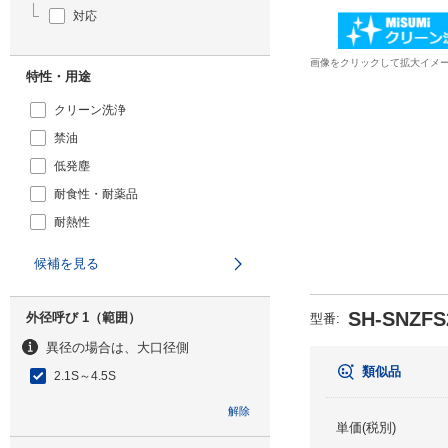
対応
画像をクリックして拡大イメ
特性・用途
クリーン洗浄
禁油
低発塵
耐食性・耐薬品
耐熱性
候補を見る
SH-SNZFS
外径呼び 1（範囲）
型番
:
異径の場合は、大口径側
類似品
2.1S～4.5S
解除
単価(税別)