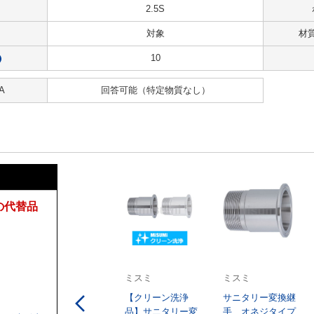
2.5S
対象
材
10
?
A
回答可能
（特定物質なし）
の代替品
ミスミ
ミスミ
【クリーン洗浄
サニタリー変換継
品】サニタリー変
手 オネジタイプ