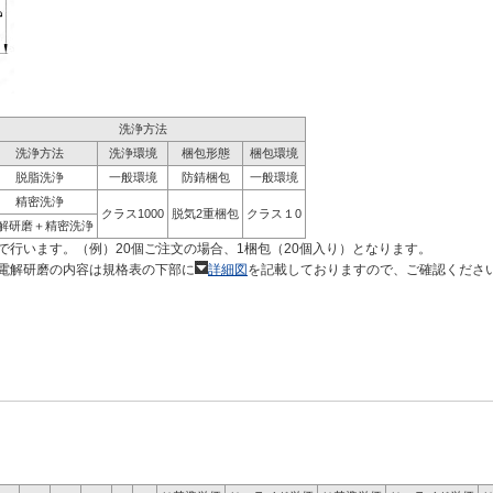
洗浄方法
洗浄方法
洗浄環境
梱包形態
梱包環境
脱脂洗浄
一般環境
防錆梱包
一般環境
精密洗浄
クラス1000
脱気2重梱包
クラス１0
解研磨＋精密洗浄
で行います。（例）20個ご注文の場合、1梱包（20個入り）となります。
電解研磨の内容は規格表の下部に
詳細図
を記載しておりますので、ご確認くださ