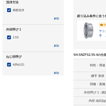
洗浄方法
精密洗浄
絞り込み条件に合う
解除
外径呼び 1
サニ
手 
2.5S
解除
SH-SNZFS2.5S-4
ねじ径呼び
4(Rp1/2)
特性・用途
解除
継手 形状
タイプ
同種・異種
SH-SNZFS
外径呼び 1（範
内径 d(d1)(φ
CAD