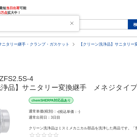
最短
当日出荷
5万点
拡大中！
サニタリー継手・クランプ・ガスケット
【クリーン洗浄品】サニタリー
FS2.5S-4

洗浄品】サニタリー変換継手　メネジタイ
chemSHERPA対応品あり
通常単価(税別)
-
税込単価
-
通常出荷日：
3日目
クリーン洗浄品はミスミメカニカル部品を洗浄した商品です。「禁
0