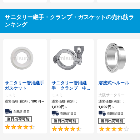
サニタリー継手・クランプ・ガスケットの売れ筋ラ
ンキング
サニタリー管用継手
サニタリー管用継
溶接式ヘルール
ガスケット
手 クランプ 中・
高圧用
ミスミ
ミスミ
大阪サニタリー
通常価格(税別)：
190
円
～
通常価格(税別)：
通常価格(税別)：
1,870
円
～
1,097
円
～
在庫品1日目
在庫品1日目
在庫品1日目
当日出荷可能
当日出荷可能
当日出荷可能
4.5
4.6