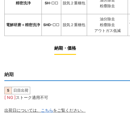
油分除去
精密洗浄
SH-
□□
脱気２重梱包
粉塵除去
油分除去
電解研磨＋精密洗浄
SHD-
□□
脱気２重梱包
粉塵除去
アウトガス低減
納期・価格
納期
5
日目出荷
[ NG ]
ストーク適用不可
出荷日については、
こちら
をご覧ください。