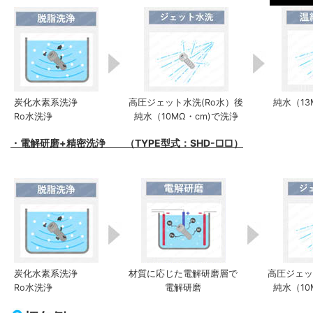
炭化水素系洗浄
高圧ジェット水洗(Ro水）後
純水（13
Ro水洗浄
純水（10MΩ・cm)で洗浄
・電解研磨+精密洗浄 （TYPE型式：SHD-□□）
炭化水素系洗浄
材質に応じた電解研磨層で
高圧ジェッ
Ro水洗浄
電解研磨
純水（10