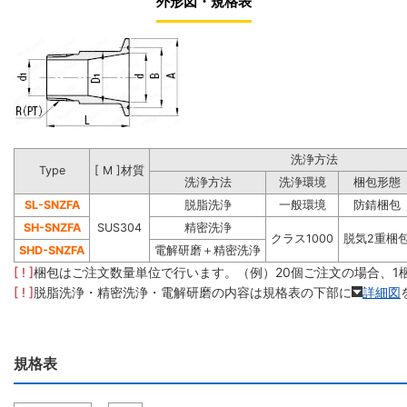
外形図・規格表
洗浄方法
Type
[ M ]材質
洗浄方法
洗浄環境
梱包形態
SL-SNZFA
脱脂洗浄
一般環境
防錆梱包
SH-SNZFA
SUS304
精密洗浄
クラス1000
脱気2重梱
SHD-SNZFA
電解研磨＋精密洗浄
[ ! ]
梱包はご注文数量単位で行います。（例）20個ご注文の場合、1
[ ! ]
脱脂洗浄・精密洗浄・電解研磨の内容は規格表の下部に
詳細図
規格表