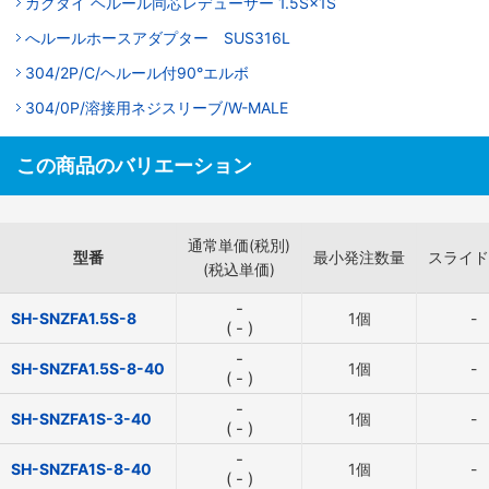
カクダイ ヘルール同芯レデューサー 1.5S×1S
へルールホースアダプター SUS316L
304/2P/C/ヘルール付90°エルボ
304/0P/溶接用ネジスリーブ/W-MALE
この商品のバリエーション
通常単価(税別)
型番
最小発注数量
スライド
(税込単価)
-
SH-SNZFA1.5S-8
1個
-
(
-
)
-
SH-SNZFA1.5S-8-40
1個
-
(
-
)
-
SH-SNZFA1S-3-40
1個
-
(
-
)
-
SH-SNZFA1S-8-40
1個
-
(
-
)