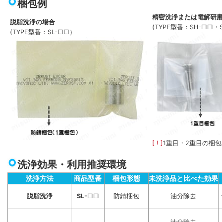
梱包例
精密洗浄または電解研
脱脂洗浄の場合
(TYPE型番：SH-□□・
(TYPE型番：SL-□□）
[ ! ]
1重目・2重目の梱
洗浄効果・利用推奨環境
洗浄方法
商品型番
梱包形態
未洗浄品と比べた効果
脱脂洗浄
SL-
□□
防錆梱包
油分除去