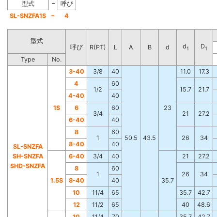
−
型式
呼び
−
SL-SNZFA1S
4
型式
d
D
呼び
R(PT)
L
A
B
d
1
1
Type
No.
3-40
3/8
40
11.0
17.3
4
60
1/2
15.7
21.7
4-40
40
1S
6
60
23
3/4
21
27.2
6-40
40
8
60
1
50.5
43.5
26
34
8-40
40
SL-SNZFA
SH-SNZFA
6-40
3/4
40
21
27.2
SHD-SNZFA
8
60
1
26
34
1.5S
8-40
40
35.7
10
11/4
65
35.7
42.7
12
11/2
65
40
48.6
10
11/4
70
35.7
42.7