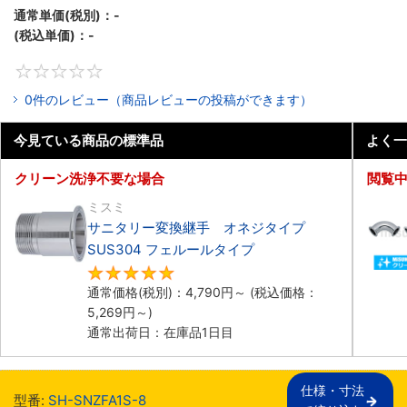
通常単価(税別)：
-
(税込単価)：
-
0
0件のレビュー（商品レビューの投稿ができます）
今見ている商品の標準品
よく一
クリーン洗浄不要な場合
閲覧
ミスミ
サニタリー変換継手 オネジタイプ
SUS304 フェルールタイプ
5
通常価格(税別)：
4,790
円
～
(税込価格：
5,269
円
～)
通常出荷日：在庫品1日目
仕様・寸法

型番:
SH-SNZFA1S-8