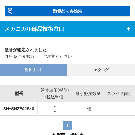
適用場所や保管環境には十分ご注意くださいますようお願いいたし
ます。
類似品を再検索
【特長】・サニタリー管と他配管を繋ぐ変換タイプです。【材質】
メカニカル部品技術窓口
ステンレス製。
型番が確定されました
価格をご確認の上、ご注文ください
型番リスト
カタログ
通常単価(税別)
型番
最小発注数量
スライド値引
(税込単価)
-
SH-SNZFA1S-8
1個
(
-
)
1