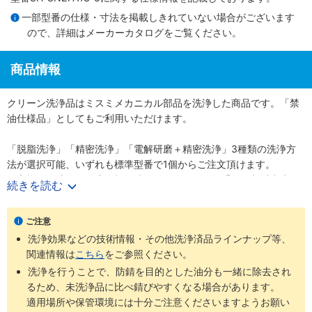
一部型番の仕様・寸法を掲載しきれていない場合がございます
ので、詳細は
メーカーカタログ
をご覧ください。
商品情報
クリーン洗浄品はミスミメカニカル部品を洗浄した商品です。「禁
油仕様品」としてもご利用いただけます。
「脱脂洗浄」「精密洗浄」「電解研磨＋精密洗浄」3種類の洗浄方
法が選択可能、いずれも標準型番で1個からご注文頂けます。
お客様での洗浄や外注依頼の洗浄が不要となり、手間が削減出来ま
続きを読む
す。
■洗浄型式
ご注意
・脱脂洗浄（防錆1重梱包）
：型番SL-□□
洗浄効果などの技術情報・その他洗浄済品ラインナップ等、
・精密洗浄（脱気2重梱包）
：型番SH-□□
関連情報は
こちら
をご参照ください。
・電解研磨＋精密洗浄（脱気2重梱包）
：型番SHD-□□
洗浄を行うことで、防錆を目的とした油分も一緒に除去され
るため、未洗浄品に比べ錆びやすくなる場合があります。
商品
梱包形
未洗浄品と
ご利用環境（目
洗浄方法
工程別
適用場所や保管環境には十分ご注意くださいますようお願い
型番
態
比べた効果
安）