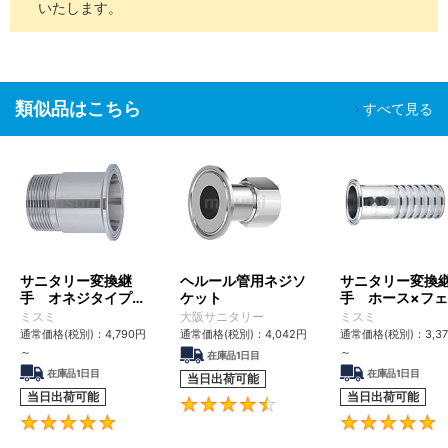
いたします。
通常組立工
SL-
防錆梱
程
脱脂洗浄
油分除去
一般環境
□□
包
バッテリー
組立後工程
類似品はこちら
バッテリー
すべて見る
組立工程
SH-
脱気２
油分除去
クリーン環境（ク
液晶関連組
精密洗浄
□□
重梱包
粉塵除去
ラス10～1,000）
立後工程
車載カメラ
組立工程
半導体前工
油分除去
程
電解研磨
真空環境
サニタリー変換継
ヘルール管用ネジソ
サニタリー変換
SHD-
脱気２
粉塵除去
液晶成膜工
＋精密洗
クリーン環境（ク
手 オネジタイプ
ケット
手 ホース×フ
□□
重梱包
アウトガス
程
SUS304 フェルール
ールタイプ【同径
ミスミ
浄
大阪サニタリー
ラス10～1,000）
ミスミ
低減
有機EL前工
タイプ
異径】
通常価格(税別)：
4,790
円
通常価格(税別)：
4,042
円
通常価格(税別)：
3,3
程
～
～
在庫品1日目
在庫品1日目
在庫品1日目
当日出荷可能
■ご留意事項
当日出荷可能
当日出荷可能
4.5
洗浄を行うことで、防錆を目的とした油分も一緒に除去されるた
5
め、未洗浄品に比べ錆びやすくなる場合があります。