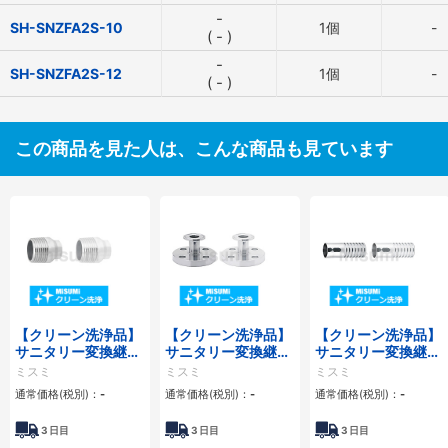
-
SH-SNZFA2S-10
1個
-
(
-
)
-
SH-SNZFA2S-12
1個
-
(
-
)
この商品を見た人は、こんな商品も見ています
【クリーン洗浄品】
【クリーン洗浄品】
【クリーン洗浄品】
サニタリー変換継
サニタリー変換継
サニタリー変換継
手 オネジタイプ
手 フランジ×フェ
手 ホースタイプ
ミスミ
ミスミ
ミスミ
SUS316L
ルールタイプ
通常価格(税別)：
-
通常価格(税別)：
-
通常価格(税別)：
-
3
日目
3
日目
3
日目