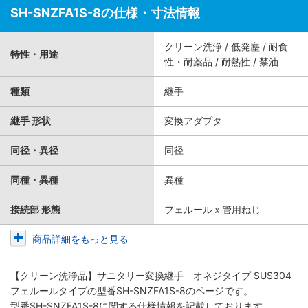
SH-SNZFA1S-8の仕様・寸法情報
クリーン洗浄 / 低発塵 / 耐食
特性・用途
性・耐薬品 / 耐熱性 / 禁油
種類
継手
継手 形状
変換アダプタ
同径・異径
同径
同種・異種
異種
接続部 形態
フェルールｘ管用ねじ
商品詳細をもっと見る
【クリーン洗浄品】サニタリー変換継手 オネジタイプ SUS304
フェルールタイプ
の型番SH-SNZFA1S-8のページです。
型番SH-SNZFA1S-8に関する仕様情報を記載しております。