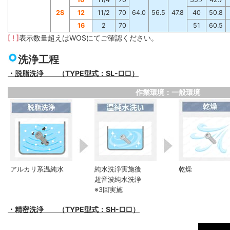
2S
12
11/2
70
64.0
56.5
47.8
40
50.8
16
2
70
51
60.5
[ ! ]
表示数量超えはWOSにてご確認ください。
洗浄工程
・脱脂洗浄 （TYPE型式：SL-□□）
作業環境：一般環境
アルカリ系温純水
純水洗浄実施後
乾燥
超音波純水洗浄
※3回実施
・精密洗浄 （TYPE型式：SH-□□）