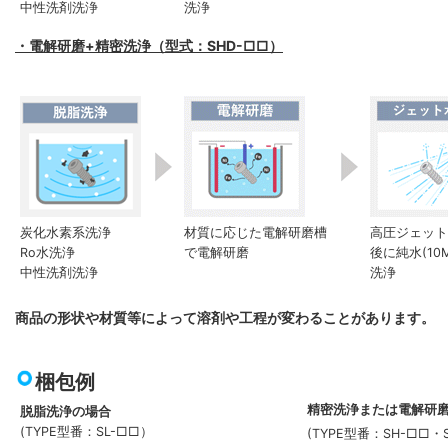
中性洗剤洗浄
洗浄
・電解研磨+精密洗浄（型式：SHD-□□）
炭化水素系洗浄
材質に応じた電解研磨槽
高圧ジェット水
Ro水洗浄
で電解研磨
後に純水(10
中性洗剤洗浄
洗浄
商品の形状や材質等によって溶剤や工程が変わることがあります。
梱包例
精密洗浄または電解研
脱脂洗浄の場合
(TYPE型番：SL-□□）
(TYPE型番：SH-□□・