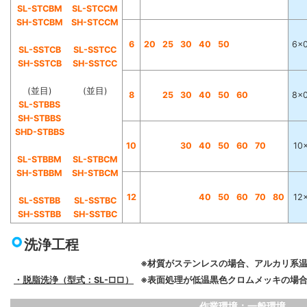
SL-STCBM
SL-STCCM
SH-STCBM
SH-STCCM
6
20
25
30
40
50
6×0
SL-SSTCB
SL-SSTCC
SH-SSTCB
SH-SSTCC
(並目)
(並目)
8
25
30
40
50
60
8×0
SL-STBBS
SH-STBBS
SHD-STBBS
10
30
40
50
60
70
10×
SL-STBBM
SL-STBCM
SH-STBBM
SH-STBCM
12
40
50
60
70
80
12×
SL-SSTBB
SL-SSTBC
SH-SSTBB
SH-SSTBC
洗浄工程
※材質がステンレスの場合、アルカリ系
・脱脂洗浄（型式：SL-□□）
※表面処理が低温黒色クロムメッキの場合
作業環境：一般環境