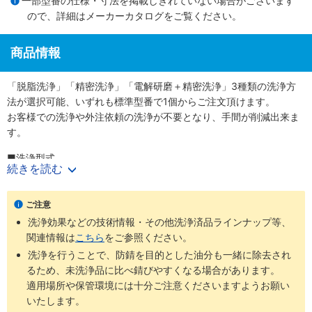
一部型番の仕様・寸法を掲載しきれていない場合がございます
ので、詳細は
メーカーカタログ
をご覧ください。
商品情報
「脱脂洗浄」「精密洗浄」「電解研磨＋精密洗浄」3種類の洗浄方
法が選択可能、いずれも標準型番で1個からご注文頂けます。
お客様での洗浄や外注依頼の洗浄が不要となり、手間が削減出来ま
す。
■洗浄型式
続きを読む
・脱脂洗浄（防錆1重梱包）
：型番SL-□□
・精密洗浄（脱気2重梱包）
：型番SH-□□
・電解研磨＋精密洗浄（脱気2重梱包）
：型番SHD-□□
ご注意
洗浄効果などの技術情報・その他洗浄済品ラインナップ等、
商品
梱包形
未洗浄品と
ご利用環境（目
関連情報は
こちら
をご参照ください。
洗浄方法
工程別
型番
態
比べた効果
安）
洗浄を行うことで、防錆を目的とした油分も一緒に除去され
通常組立工
るため、未洗浄品に比べ錆びやすくなる場合があります。
SL-
防錆梱
程
適用場所や保管環境には十分ご注意くださいますようお願い
脱脂洗浄
油分除去
一般環境
□□
包
バッテリー
いたします。
組立後工程