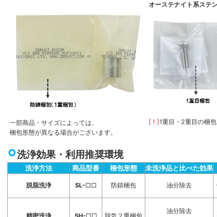
オーステナイト系ステ
[ ! ]
1重目・2重目の梱
一部商品・サイズによっては、
梱包形態が異なる場合がございます。
洗浄効果・利用推奨環境
洗浄方法
商品型番
梱包形態
未洗浄品と比べた効果
脱脂洗浄
SL-
□□
防錆梱包
油分除去
油分除去
精密洗浄
SH-
□□
脱気２重梱包