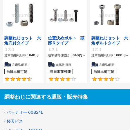
調整ねじセット 六
位置決めボルト 頭
調整ねじセット 六
角穴付タイプ
部Ｒタイプ
角ボルトタイプ
ミスミ
ミスミ
ミスミ
通常価格(税別)：
640
円
通常価格(税別)：
640
円
～
通常価格(税別)：
660
円
～
在庫品1日目～
在庫品1日目
在庫品1日目
当日出荷可能
当日出荷可能
当日出荷可能
4.5
4.3
調整ねじに関連する通販・販売特集
バッテリー 60B24L
軽天ビス