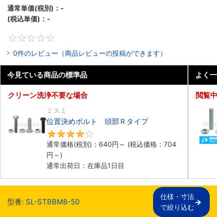
通常単価(税別)：
-
(税込単価)：
-
0
0件のレビュー（商品レビューの投稿ができます）
今見ている商品の標準品
よく一
クリーン洗浄不要な場合
閲覧
ミスミ
位置決めボルト 頭部Ｒタイプ
4.3
通常価格(税別)：
640
円
～
(税込価格：
704
円
～)
通常出荷日：在庫品1日目
仕様・寸法

型番:
SL-STBBM8-50
で絞り込む