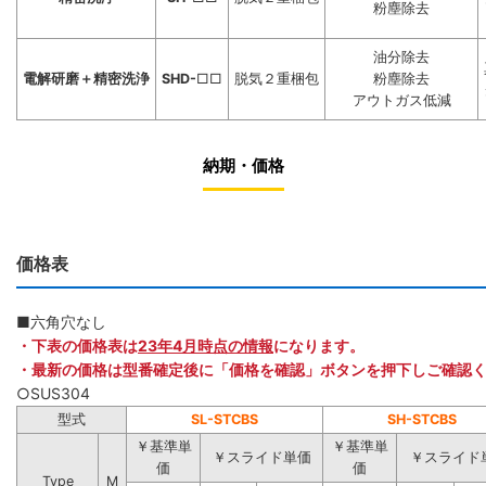
粉塵除去
油分除去
電解研磨＋精密洗浄
SHD-
□□
脱気２重梱包
粉塵除去
アウトガス低減
納期・価格
価格表
■六角穴なし
・下表の価格表は
23年4月時点の情報
になります。
・最新の価格は型番確定後に「価格を確認」ボタンを押下しご確認
○SUS304
型式
SL-STCBS
SH-STCBS
￥基準単
￥基準単
￥スライド単価
￥スライド
価
価
Type
M