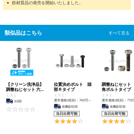
鉄材質品の発売を開始いたしました。
バッテリー
組立工程
SH-
脱気２
油分除去
クリーン環境（ク
液晶関連組
精密洗浄
□□
重梱包
粉塵除去
ラス10～1,000）
立後工程
車載カメラ
類似品はこちら
すべて見る
組立工程
半導体前工
油分除去
程
電解研磨
真空環境
SHD-
脱気２
粉塵除去
液晶成膜工
＋精密洗
クリーン環境（ク
□□
重梱包
アウトガス
程
浄
ラス10～1,000）
低減
有機EL前工
程
【クリーン洗浄品】
位置決めボルト 頭
調整ねじセット
調整ねじセット 六角
部Ｒタイプ
角ボルトタイプ
■ご留意事項
ボルトタイプ
ミスミ
ミスミ
ミスミ
洗浄を行うことで、防錆を目的とした油分も一緒に除去されるた
通常価格(税別)：
740
円
～
通常価格(税別)：
710
3日目
め、未洗浄品に比べ錆びやすくなる場合があります。
在庫品1日目
在庫品1日目
適用場所や保管環境には十分ご注意くださいますようお願いいたし
0
当日出荷可能
当日出荷可能
ます。
4.3
【特徴】位置決めの際の微調整が可能です。また先端に焼入が入っ