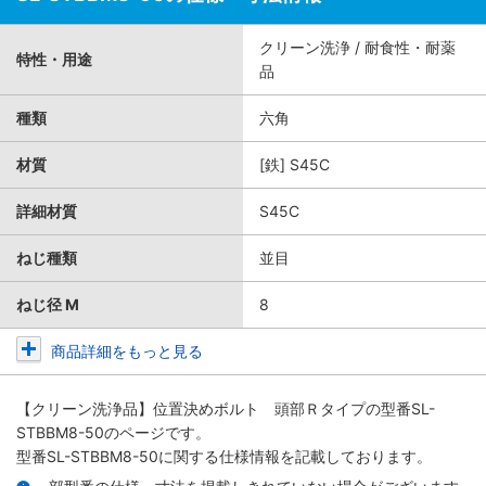
クリーン洗浄 / 耐食性・耐薬
特性・用途
品
種類
六角
材質
[鉄] S45C
詳細材質
S45C
ねじ種類
並目
ねじ径 M
8
商品詳細をもっと見る
【クリーン洗浄品】位置決めボルト 頭部Ｒタイプ
の型番SL-
STBBM8-50のページです。
型番SL-STBBM8-50に関する仕様情報を記載しております。