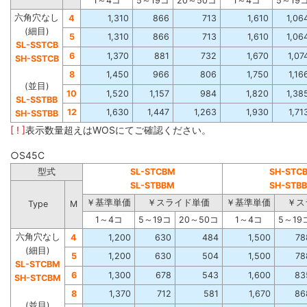
1～4コ
5～19コ
20～50コ
1～4コ
5～19
六角穴なし
4
1,310
866
713
1,610
1,06
(細目)
5
1,310
866
713
1,610
1,06
SL-SSTCB
6
1,370
881
732
1,670
1,07
SH-SSTCB
8
1,450
966
806
1,750
1,16
(並目)
10
1,520
1,157
984
1,820
1,38
SL-SSTBB
12
1,630
1,447
1,263
1,930
1,71
SH-SSTBB
[ ! ]
表示数量超えはWOSにてご確認ください。
○S45C
型式
SL-STCBM
SH-STC
SL-STBBM
SH-STB
￥基準単価
￥スライド単価
￥基準単価
￥ス
Type
M
1～4コ
5～19コ
20～50コ
1～4コ
5～19
六角穴なし
4
1,200
630
484
1,500
78
(細目)
5
1,200
630
504
1,500
78
SL-STCBM
6
1,300
678
543
1,600
83
SH-STCBM
8
1,370
712
581
1,670
86
(並目)