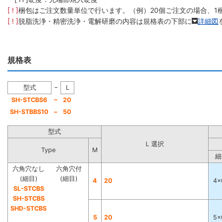
[ ! ]
梱包はご注文数量単位で行います。（例）20個ご注文の場合、1
[ ! ]
脱脂洗浄・精密洗浄・電解研磨の内容は規格表の下部に
詳細図
規格表
−
型式
L
−
SH-STCBS6
20
SH-STBBS10
−
50
型式
L 選択
Type
M
細
六角穴なし
六角穴付
(細目)
(細目)
4
20
4×
SL-STCBS
SH-STCBS
SHD-STCBS
5
20
5×