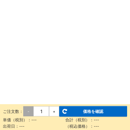
ご注文数：
価格を確認
-
+
単価（税別）：
---
合計（税別）：
---
出荷日：
---
（税込価格）：
---