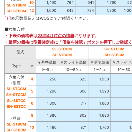
10
1,460
764
641
1,760
92
SL-STBBM
12
1,600
842
724
1,900
1,00
SH-STBBM
[ ! ]
表示数量超えはWOSにてご確認ください。
■六角穴付
・下表の価格表は
23年4月時点の情報
になります。
・最新の価格は型番確定後に「価格を確認」ボタンを押下しご確認
SL-STCCM
SH-STCCM
型式
SL-STBCM
SH-STBCM
￥基準単価
￥スライド単価
￥基準単価
￥スライド
Type
M
1〜9コ
10〜50コ
1〜9コ
10〜50
六角穴付
4
1,250
625
1,550
(細目)
SL-STCCM
5
1,290
606
1,590
SH-STCCM
SL-SSTCC
6
1,300
717
1,600
SH-SSTCC
8
1,380
802
1,680
(並目)
SL-STBCM
10
1,460
871
1,760
1
SH-STBCM