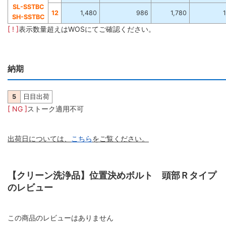
SL-SSTBC
12
1,480
986
1,780
1
SH-SSTBC
[ ! ]
表示数量超えはWOSにてご確認ください。
納期
5
日目出荷
[ NG ]
ストーク適用不可
出荷日については、
こちら
をご覧ください。
【クリーン洗浄品】位置決めボルト 頭部Ｒタイプ
のレビュー
この商品のレビューはありません