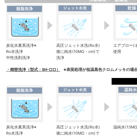
炭化水素系洗浄※
高圧ジェット水洗(Ro水)
エアブロー(
Ro水洗浄
後に純水(10MΩ・cm)で
使用
中性洗剤洗浄
洗浄
・精密洗浄（型式：SH-□□）
※表面処理が低温黒色クロムメッキの場合
炭化水素系洗浄※
高圧ジェット水洗(Ro水)
温純水(13M
Ro水洗浄
後に純水(10MΩ・cm)で