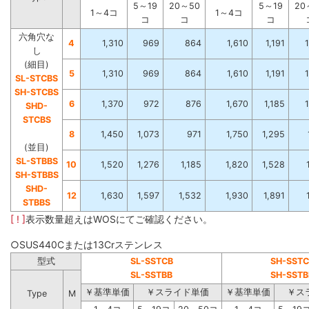
5～19
20～50
5～19
20
1～4コ
1～4コ
コ
コ
コ
六角穴な
4
1,310
969
864
1,610
1,191
し
(細目)
5
1,310
969
864
1,610
1,191
SL-STCBS
SH-STCBS
6
1,370
972
876
1,670
1,185
SHD-
STCBS
8
1,450
1,073
971
1,750
1,295
(並目)
SL-STBBS
10
1,520
1,276
1,185
1,820
1,528
SH-STBBS
SHD-
12
1,630
1,597
1,532
1,930
1,891
STBBS
[ ! ]
表示数量超えはWOSにてご確認ください。
○SUS440Cまたは13Crステンレス
型式
SL-SSTCB
SH-SSTC
SL-SSTBB
SH-SSTB
￥基準単価
￥スライド単価
￥基準単価
￥ス
Type
M