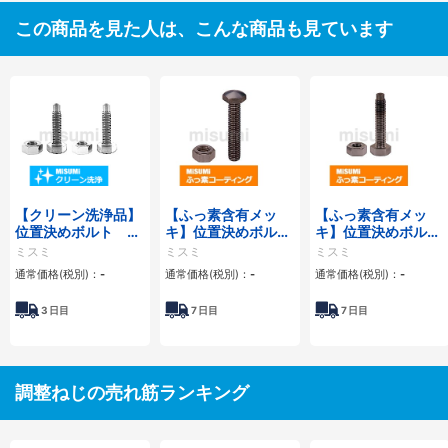
この商品を見た人は、こんな商品も見ています
【クリーン洗浄品】
【ふっ素含有メッ
【ふっ素含有メッ
位置決めボルト ね
キ】位置決めボルト
キ】位置決めボル
じ先端Ｒタイプ
頭部Rタイプ
ト ねじ先端Ｒタイ
ミスミ
ミスミ
ミスミ
プ
通常価格(税別)：
-
通常価格(税別)：
-
通常価格(税別)：
-
3
日目
7
日目
7
日目
調整ねじの売れ筋ランキング