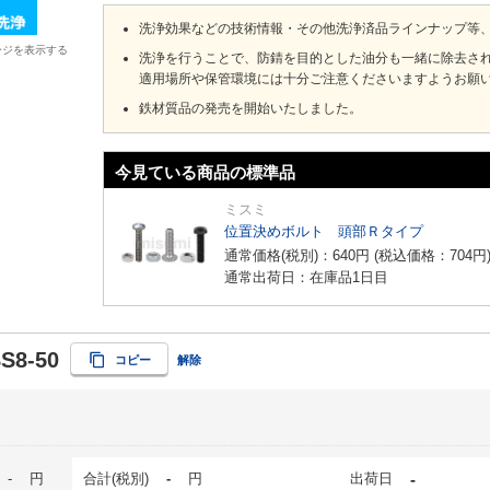
洗浄効果などの技術情報・その他洗浄済品ラインナップ等
ージを表示する
洗浄を行うことで、防錆を目的とした油分も一緒に除去さ
適用場所や保管環境には十分ご注意くださいますようお願
鉄材質品の発売を開始いたしました。
今見ている商品の標準品
ミスミ
位置決めボルト 頭部Ｒタイプ
通常価格(税別)：
640
円
(税込価格：
704
円
通常出荷日：在庫品1日目
S8-50
コピー
解除
-
円
合計(税別)
-
円
出荷日
-