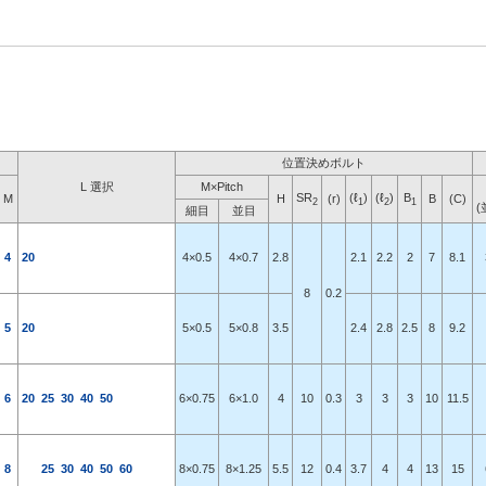
位置決めボルト
L 選択
M×Pitch
SR
(ℓ
)
(ℓ
)
B
M
H
(r)
B
(C)
2
1
2
1
(
細目
並目
4
20
4×0.5
4×0.7
2.8
2.1
2.2
2
7
8.1
8
0.2
5
20
5×0.5
5×0.8
3.5
2.4
2.8
2.5
8
9.2
6
20
25
30
40
50
6×0.75
6×1.0
4
10
0.3
3
3
3
10
11.5
8
25
30
40
50
60
8×0.75
8×1.25
5.5
12
0.4
3.7
4
4
13
15