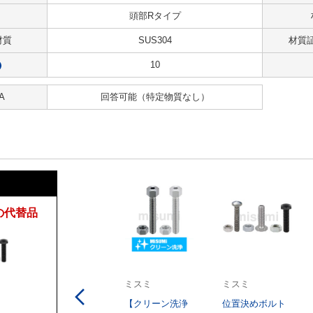
頭部Rタイプ
材質
SUS304
材質
10
?
A
回答可能
（特定物質なし）
の代替品
ミスミ
ミスミ
【クリーン洗浄
位置決めボルト