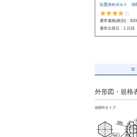
頭部形状
位置決めボルト 頭
頭部Rタイプ
通常価格(税別)：
920
解除
通常出荷日：1 日目
タイプ
SHD-STCBS
CAD
2D
3D
外形図・規格
出荷日
頭部Rタイプ
すべて
3日以内