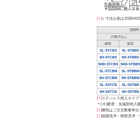
[ ! ]
Ｌ寸法公差はJISB04
頭部R
六角穴なし
細目
並目
SL-STCBS
SL-STBBS
SH-STCBS
SH-STBBS
SHD-STCBS
SHD-STBB
SL-STCBM
SL-STBBM
SH-STCBM
SH-STBBM
SL-SSTCB
SL-SSTBB
SH-SSTCB
SH-SSTBB
[ ! ]
ステンレス焼入タイプ（
＊[ H ]硬度：先端部焼入
[ ! ]
梱包はご注文数量単位
[ ! ]
脱脂洗浄・精密洗浄・