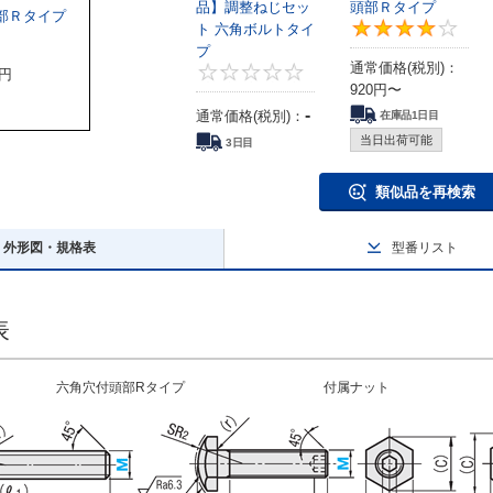
品】調整ねじセッ
頭部Ｒタイプ
部Ｒタイプ
ト 六角ボルトタイ
4.3
プ
通常価格(税別)：
0
円
920
円
〜
-
通常価格(税別)：
在庫品1日目
当日出荷可能
3日目
類似品を再検索
外形図・規格表
型番リスト
表
 六角穴付頭部Rタイプ 付属ナット