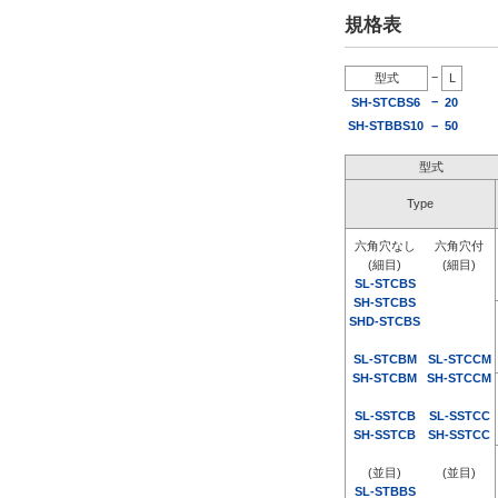
規格表
−
型式
L
−
SH-STCBS6
20
SH-STBBS10
−
50
型式
Type
六角穴なし
六角穴付
(細目)
(細目)
SL-STCBS
SH-STCBS
SHD-STCBS
SL-STCBM
SL-STCCM
SH-STCBM
SH-STCCM
SL-SSTCB
SL-SSTCC
SH-SSTCB
SH-SSTCC
(並目)
(並目)
SL-STBBS