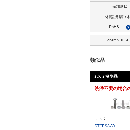
頭部形状
解除
材質証明書：
ねじ長さ L
RoHS
50
chemSHERP
外形図/複数選択する(1)
解除
類似品
洗浄方法
電解研磨＋精密洗浄
ミスミ標準品
解除
洗浄不要の場合
表面処理
無し
ミスミ
解除
STCBS8-50