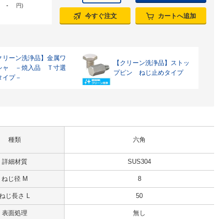
-
円
)
今すぐ注文
カートへ追加
クリーン洗浄品】金属ワ
【クリーン洗浄品】ストッ
シャ －焼入品 Ｔ寸選
プピン ねじ止めタイプ
タイプ－
種類
六角
詳細材質
SUS304
ねじ径 M
8
ねじ長さ L
50
表面処理
無し