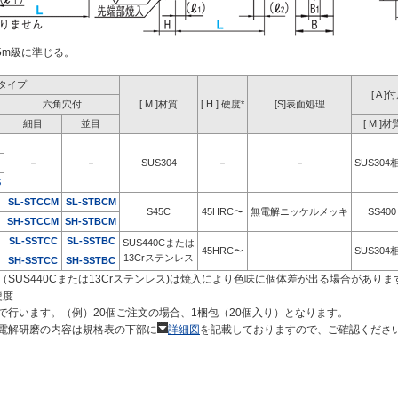
05m級に準じる。
タイプ
[ A 
六角穴付
[ M ]材質
[ H ] 硬度*
[S]表面処理
細目
並目
[ M ]材
－
－
SUS304
－
－
SUS304
S
SL-STCCM
SL-STBCM
S45C
45HRC〜
無電解ニッケルメッキ
SS400
SH-STCCM
SH-STBCM
SL-SSTCC
SL-SSTBC
SUS440Cまたは
45HRC〜
−
SUS304
13Crステンレス
SH-SSTCC
SH-SSTBC
SUS440Cまたは13Crステンレス)は焼入により色味に個体差が出る場合がありま
硬度
で行います。（例）20個ご注文の場合、1梱包（20個入り）となります。
電解研磨の内容は規格表の下部に
詳細図
を記載しておりますので、ご確認くださ