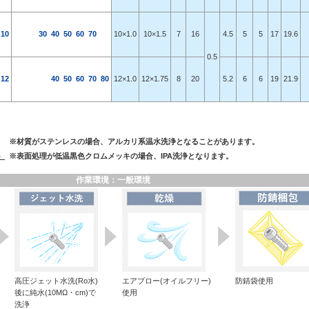
10
30
40
50
60
70
10×1.0
10×1.5
7
16
4.5
5
5
17
19.6
0.5
12
40
50
60
70
80
12×1.0
12×1.75
8
20
5.2
6
6
19
21.9
※材質がステンレスの場合、アルカリ系温水洗浄となることがあります。
）
※表面処理が低温黒色クロムメッキの場合、IPA洗浄となります。
作業環境：一般環境
高圧ジェット水洗(Ro水)
エアブロー(オイルフリー)
防錆袋使用
後に純水(10MΩ・cm)で
使用
洗浄