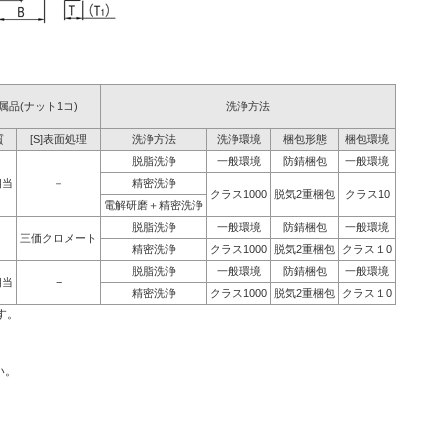
]付属品(ナット1コ)
洗浄方法
質
[S]表面処理
洗浄方法
洗浄環境
梱包形態
梱包環境
脱脂洗浄
一般環境
防錆梱包
一般環境
相当
－
精密洗浄
クラス1000
脱気2重梱包
クラス10
電解研磨＋精密洗浄
脱脂洗浄
一般環境
防錆梱包
一般環境
三価クロメート
精密洗浄
クラス1000
脱気2重梱包
クラス１0
脱脂洗浄
一般環境
防錆梱包
一般環境
相当
−
精密洗浄
クラス1000
脱気2重梱包
クラス１0
す。
い。