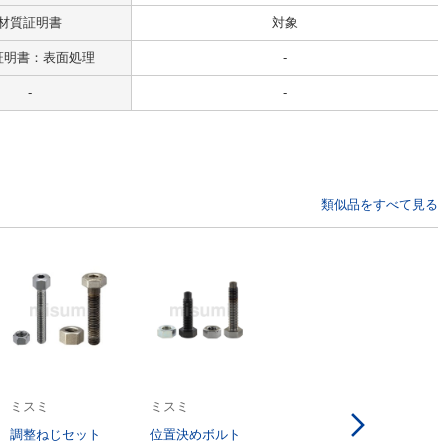
材質証明書
対象
証明書：表面処理
-
-
-
類似品をすべて見る
ミスミ
ミスミ
調整ねじセット
位置決めボルト