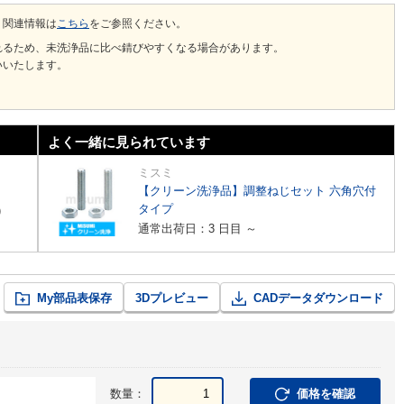
、関連情報は
こちら
をご参照ください。
れるため、未洗浄品に比べ錆びやすくなる場合があります。
いいたします。
よく一緒に見られています
ミスミ
【クリーン洗浄品】調整ねじセット 六角穴付
タイプ
)
通常出荷日：3 日目 ～
My部品表保存
3Dプレビュー
CADデータダウンロード
数量：
価格を確認