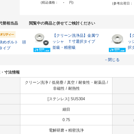
(税込価格：
-
円
)
(参考出荷日：
代替相当品
閲覧中の商品と併せてご検討ください
【クリーン洗浄品】金属ワ
【
ッシャ Ｔ寸選択タイプ
ッ
決めボルト 頭
並級・精密級
択
タイプ
－閉じる
仕様・寸法情報
クリーン洗浄 / 低発塵 / 真空 / 耐食性・耐薬品 /
非磁性 / 耐熱性
[ステンレス] SUS304
細目
0.75
電解研磨＋精密洗浄