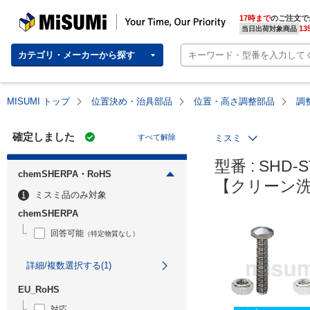
MISUMI | Your Time, Our Priority
17時まで
のご注文で
13
当日出荷対象商品
カテゴリ・メーカーから探す
MISUMI トップ
位置決め・治具部品
位置・高さ調整部品
調
確定しました
すべて解除
ミスミ
型番 : SHD-S
chemSHERPA・RoHS
【クリーン
ミスミ品のみ対象
chemSHERPA
回答可能
（特定物質なし）
詳細/複数選択する(1)
EU_RoHS
対応