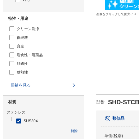
画像をクリックして拡大イメ
特性・用途
クリーン洗浄
低発塵
真空
耐食性・耐薬品
非磁性
耐熱性
候補を見る
SHD-STCB
材質
型番
:
ステンレス
類似品
SUS304
解除
単価(税別)