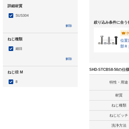
詳細材質
SUS304
絞り込み条件に合う
解除
ねじ種類
位置
部Ｒ
細目
解除
SHD-STCBS8-50の
ねじ径 M
8
特性・用途
外形図/複数選択する(1)
材質
解除
ねじ種類
ねじピッチ
ねじピッチ
洗浄方法
0.75