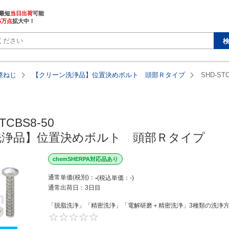
最短
当日出荷
5万点
拡大中！
整ねじ
【クリーン洗浄品】位置決めボルト 頭部Ｒタイプ
SHD-STC
TCBS8-50

洗浄品】位置決めボルト　頭部Ｒタイプ
chemSHERPA対応品あり
通常単価(税別)
-
税込単価
-
通常出荷日：
3日目
「脱脂洗浄」「精密洗浄」「電解研磨＋精密洗浄」3種類の洗浄方法
0