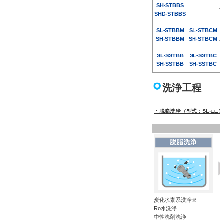
SH-STBBS
SHD-STBBS
SL-STBBM
SL-STBCM
SH-STBBM
SH-STBCM
SL-SSTBB
SL-SSTBC
SH-SSTBB
SH-SSTBC
洗浄工程
・脱脂洗浄（型式：SL-□□
炭化水素系洗浄※
Ro水洗浄
中性洗剤洗浄