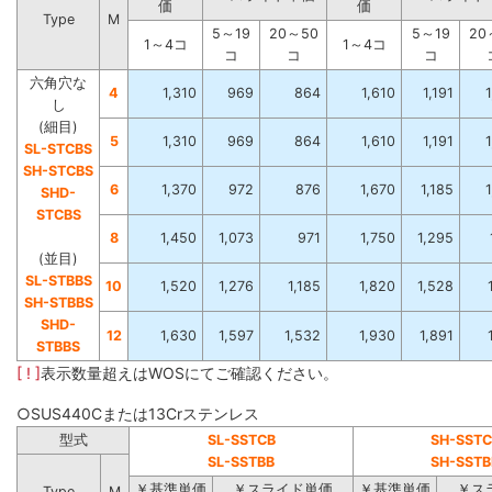
価
価
Type
M
5～19
20～50
5～19
20
1～4コ
1～4コ
コ
コ
コ
六角穴な
4
1,310
969
864
1,610
1,191
し
(細目)
5
1,310
969
864
1,610
1,191
SL-STCBS
SH-STCBS
6
1,370
972
876
1,670
1,185
SHD-
STCBS
8
1,450
1,073
971
1,750
1,295
(並目)
SL-STBBS
10
1,520
1,276
1,185
1,820
1,528
SH-STBBS
SHD-
12
1,630
1,597
1,532
1,930
1,891
STBBS
[ ! ]
表示数量超えはWOSにてご確認ください。
○SUS440Cまたは13Crステンレス
型式
SL-SSTCB
SH-SSTC
SL-SSTBB
SH-SSTB
￥基準単価
￥スライド単価
￥基準単価
￥ス
Type
M