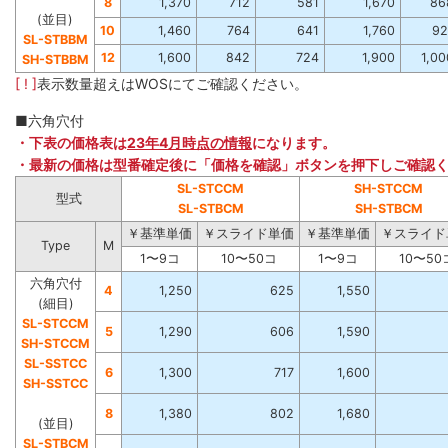
8
1,370
712
581
1,670
86
(並目)
10
1,460
764
641
1,760
92
SL-STBBM
12
1,600
842
724
1,900
1,00
SH-STBBM
[ ! ]
表示数量超えはWOSにてご確認ください。
■六角穴付
・下表の価格表は
23年4月時点の情報
になります。
・最新の価格は型番確定後に「価格を確認」ボタンを押下しご確認
SL-STCCM
SH-STCCM
型式
SL-STBCM
SH-STBCM
￥基準単価
￥スライド単価
￥基準単価
￥スライド
Type
M
1〜9コ
10〜50コ
1〜9コ
10〜50
六角穴付
4
1,250
625
1,550
(細目)
SL-STCCM
5
1,290
606
1,590
SH-STCCM
SL-SSTCC
6
1,300
717
1,600
SH-SSTCC
8
1,380
802
1,680
(並目)
SL-STBCM