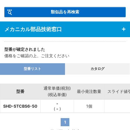
【特徴】位置決めの際の微調整が可能です。また先端に焼入が入っ
類似品を再検索
ているため、磨耗に強いです。
メカニカル部品技術窓口
型番が確定されました
価格をご確認の上、ご注文ください
型番リスト
カタログ
通常単価(税別)
型番
最小発注数量
スライド値
(税込単価)
-
SHD-STCBS6-50
1個
(
-
)
1