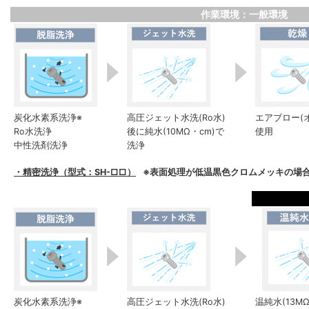
作業環境：一般環境
炭化水素系洗浄※
高圧ジェット水洗(Ro水)
エアブロー(
Ro水洗浄
後に純水(10MΩ・cm)で
使用
中性洗剤洗浄
洗浄
・精密洗浄（型式：SH-□□）
※表面処理が低温黒色クロムメッキの場合
炭化水素系洗浄※
高圧ジェット水洗(Ro水)
温純水(13M