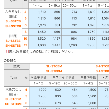
1～4コ
5～19コ
20～50コ
1～4コ
5～19
六角穴なし
4
1,310
866
713
1,610
1,06
(細目)
5
1,310
866
713
1,610
1,06
SL-SSTCB
6
1,370
881
732
1,670
1,07
SH-SSTCB
8
1,450
966
806
1,750
1,16
(並目)
10
1,520
1,157
984
1,820
1,38
SL-SSTBB
12
1,630
1,447
1,263
1,930
1,71
SH-SSTBB
[ ! ]
表示数量超えはWOSにてご確認ください。
○S45C
型式
SL-STCBM
SH-STC
SL-STBBM
SH-STB
￥基準単価
￥スライド単価
￥基準単価
￥ス
Type
M
1～4コ
5～19コ
20～50コ
1～4コ
5～19
六角穴なし
4
1,200
630
484
1,500
78
(細目)
5
1,200
630
504
1,500
78
SL-STCBM
6
1,300
678
543
1,600
83
SH-STCBM