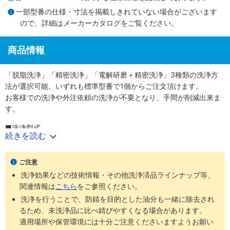
一部型番の仕様・寸法を掲載しきれていない場合がございます
ので、詳細は
メーカーカタログ
をご覧ください。
商品情報
「脱脂洗浄」「精密洗浄」「電解研磨＋精密洗浄」3種類の洗浄方
法が選択可能、いずれも標準型番で1個からご注文頂けます。
お客様での洗浄や外注依頼の洗浄が不要となり、手間が削減出来ま
す。
■洗浄型式
続きを読む
・脱脂洗浄（防錆1重梱包）
：型番SL-□□
・精密洗浄（脱気2重梱包）
：型番SH-□□
・電解研磨＋精密洗浄（脱気2重梱包）
：型番SHD-□□
ご注意
洗浄効果などの技術情報・その他洗浄済品ラインナップ等、
商品
梱包形
未洗浄品と
ご利用環境（目
関連情報は
こちら
をご参照ください。
洗浄方法
工程別
型番
態
比べた効果
安）
洗浄を行うことで、防錆を目的とした油分も一緒に除去され
通常組立工
るため、未洗浄品に比べ錆びやすくなる場合があります。
SL-
防錆梱
程
適用場所や保管環境には十分ご注意くださいますようお願い
脱脂洗浄
油分除去
一般環境
□□
包
バッテリー