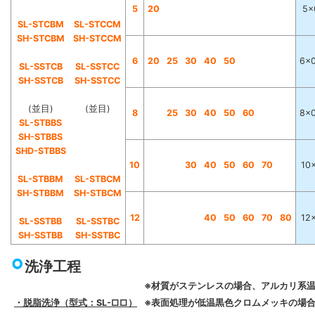
5
20
5×
SL-STCBM
SL-STCCM
SH-STCBM
SH-STCCM
6
20
25
30
40
50
6×0
SL-SSTCB
SL-SSTCC
SH-SSTCB
SH-SSTCC
(並目)
(並目)
8
25
30
40
50
60
8×0
SL-STBBS
SH-STBBS
SHD-STBBS
10
30
40
50
60
70
10×
SL-STBBM
SL-STBCM
SH-STBBM
SH-STBCM
12
40
50
60
70
80
12×
SL-SSTBB
SL-SSTBC
SH-SSTBB
SH-SSTBC
洗浄工程
※材質がステンレスの場合、アルカリ系
・脱脂洗浄（型式：SL-□□）
※表面処理が低温黒色クロムメッキの場合