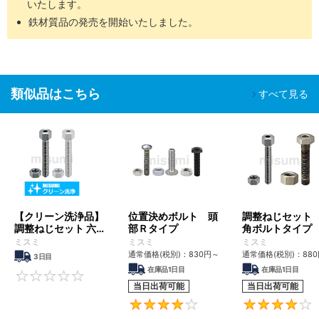
いたします。
組立後工程
鉄材質品の発売を開始いたしました。
バッテリー
組立工程
SH-
脱気２
油分除去
クリーン環境（ク
液晶関連組
精密洗浄
□□
重梱包
粉塵除去
ラス10～1,000）
立後工程
車載カメラ
類似品はこちら
すべて見る
組立工程
半導体前工
油分除去
程
電解研磨
真空環境
SHD-
脱気２
粉塵除去
液晶成膜工
＋精密洗
クリーン環境（ク
□□
重梱包
アウトガス
程
浄
ラス10～1,000）
低減
有機EL前工
程
【クリーン洗浄品】
位置決めボルト 頭
調整ねじセット
調整ねじセット 六角
部Ｒタイプ
角ボルトタイプ
■ご留意事項
ボルトタイプ
ミスミ
ミスミ
ミスミ
洗浄を行うことで、防錆を目的とした油分も一緒に除去されるた
通常価格(税別)：
830
円
～
通常価格(税別)：
880
3日目
め、未洗浄品に比べ錆びやすくなる場合があります。
在庫品1日目
在庫品1日目
適用場所や保管環境には十分ご注意くださいますようお願いいたし
0
当日出荷可能
当日出荷可能
ます。
4.3