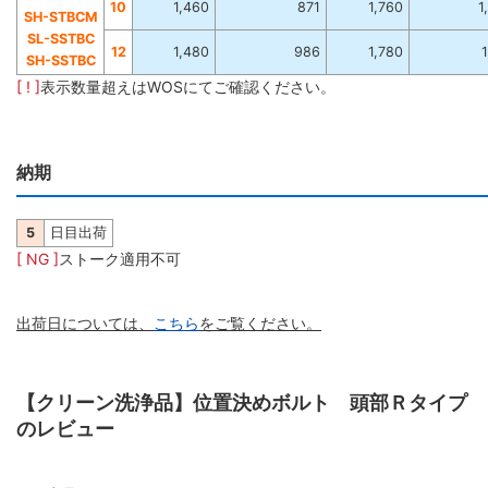
10
1,460
871
1,760
1
SH-STBCM
SL-SSTBC
12
1,480
986
1,780
1
SH-SSTBC
[ ! ]
表示数量超えはWOSにてご確認ください。
納期
5
日目出荷
[ NG ]
ストーク適用不可
出荷日については、
こちら
をご覧ください。
【クリーン洗浄品】位置決めボルト 頭部Ｒタイプ
のレビュー