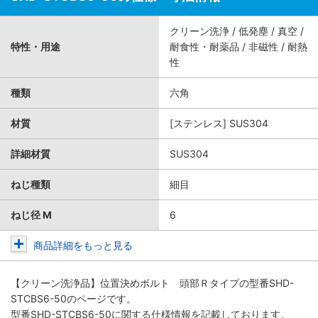
クリーン洗浄 / 低発塵 / 真空 /
特性・用途
耐食性・耐薬品 / 非磁性 / 耐熱
性
種類
六角
材質
[ステンレス] SUS304
詳細材質
SUS304
ねじ種類
細目
ねじ径 M
6
商品詳細をもっと見る
【クリーン洗浄品】位置決めボルト 頭部Ｒタイプ
の型番SHD-
STCBS6-50のページです。
型番SHD-STCBS6-50に関する仕様情報を記載しております。