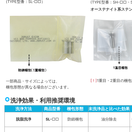
(TYPE型番：SL-□□）
(TYPE型番：SH-□□・
オーステナイト系ステ
[ ! ]
1重目・2重目の梱
一部商品・サイズによっては、
梱包形態が異なる場合がございます。
洗浄効果・利用推奨環境
洗浄方法
商品型番
梱包形態
未洗浄品と比べた効果
脱脂洗浄
SL-
□□
防錆梱包
油分除去