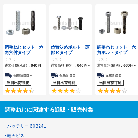
調整ねじセット 六
位置決めボルト 頭
調整ねじセット 六
角穴付タイプ
部Ｒタイプ
角ボルトタイプ
ミスミ
ミスミ
ミスミ
通常価格(税別)：
640
円
通常価格(税別)：
640
円
～
通常価格(税別)：
660
円
～
在庫品1日目～
在庫品1日目
在庫品1日目
当日出荷可能
当日出荷可能
当日出荷可能
4.5
4.3
調整ねじに関連する通販・販売特集
バッテリー 60B24L
軽天ビス