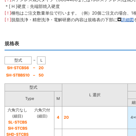
＊[ H ]硬度：先端部焼入硬度
[ ! ]
梱包はご注文数量単位で行います。（例）20個ご注文の場合、1
[ ! ]
脱脂洗浄・精密洗浄・電解研磨の内容は規格表の下部に
詳細図
規格表
−
型式
L
−
SH-STCBS6
20
SH-STBBS10
−
50
型式
L 選択
Type
M
細
六角穴なし
六角穴付
(細目)
(細目)
4
20
4×
SL-STCBS
SH-STCBS
SHD-STCBS