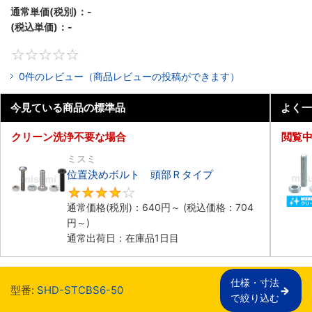
通常単価(税別)：
-
(税込単価)：
-
0
0件のレビュー（商品レビューの投稿ができます）
今見ている商品の標準品
よく一
クリーン洗浄不要な場合
閲覧
ミスミ
位置決めボルト 頭部Ｒタイプ
4.3
通常価格(税別)：
640
円
～
(税込価格：
704
円
～)
通常出荷日：在庫品1日目
仕様・寸法

型番:
SHD-STCBS6-50
で絞り込む