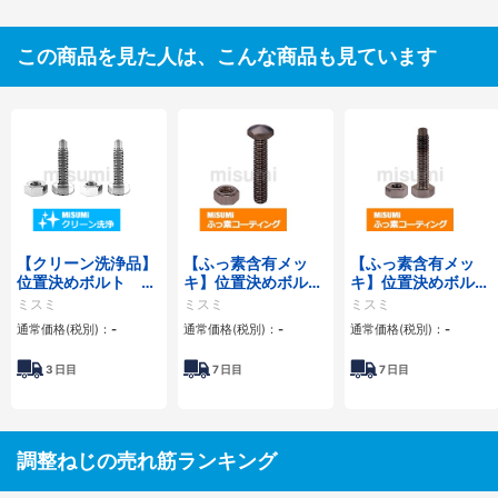
この商品を見た人は、こんな商品も見ています
【クリーン洗浄品】
【ふっ素含有メッ
【ふっ素含有メッ
位置決めボルト ね
キ】位置決めボルト
キ】位置決めボル
じ先端Ｒタイプ
頭部Rタイプ
ト ねじ先端Ｒタイ
ミスミ
ミスミ
ミスミ
プ
通常価格(税別)：
-
通常価格(税別)：
-
通常価格(税別)：
-
3
日目
7
日目
7
日目
調整ねじの売れ筋ランキング