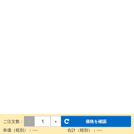
ご注文数：
価格を確認
-
+
単価（税別）：
---
合計（税別）：
---