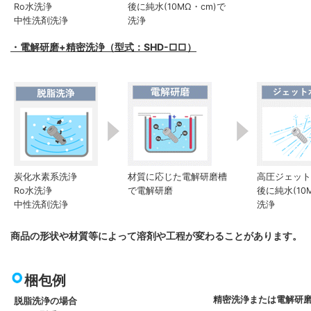
Ro水洗浄
後に純水(10MΩ・cm)で
中性洗剤洗浄
洗浄
・電解研磨+精密洗浄（型式：SHD-□□）
炭化水素系洗浄
材質に応じた電解研磨槽
高圧ジェット水
Ro水洗浄
で電解研磨
後に純水(10
中性洗剤洗浄
洗浄
商品の形状や材質等によって溶剤や工程が変わることがあります。
梱包例
精密洗浄または電解研
脱脂洗浄の場合