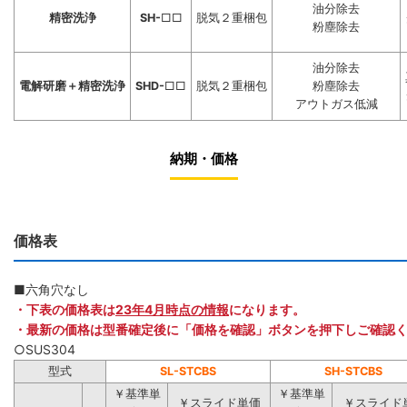
油分除去
精密洗浄
SH-
□□
脱気２重梱包
粉塵除去
油分除去
電解研磨＋精密洗浄
SHD-
□□
脱気２重梱包
粉塵除去
アウトガス低減
納期・価格
価格表
■六角穴なし
・下表の価格表は
23年4月時点の情報
になります。
・最新の価格は型番確定後に「価格を確認」ボタンを押下しご確認
○SUS304
型式
SL-STCBS
SH-STCBS
￥基準単
￥基準単
￥スライド単価
￥スライド