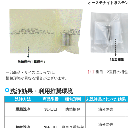
オーステナイト系ステ
[ ! ]
1重目・2重目の梱
一部商品・サイズによっては、
梱包形態が異なる場合がございます。
洗浄効果・利用推奨環境
洗浄方法
商品型番
梱包形態
未洗浄品と比べた効果
脱脂洗浄
SL-
□□
防錆梱包
油分除去
油分除去
精密洗浄
SH-
□□
脱気２重梱包