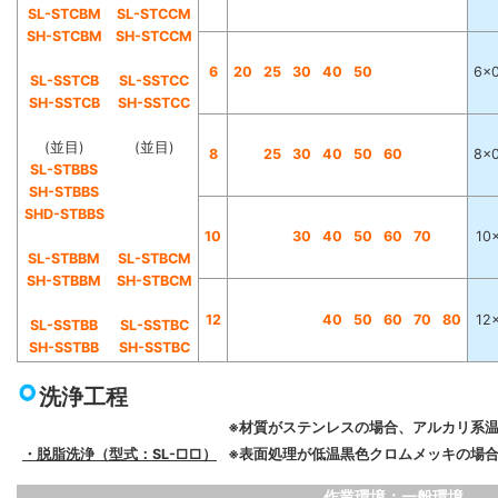
SL-STCBM
SL-STCCM
SH-STCBM
SH-STCCM
6
20
25
30
40
50
6×0
SL-SSTCB
SL-SSTCC
SH-SSTCB
SH-SSTCC
(並目)
(並目)
8
25
30
40
50
60
8×0
SL-STBBS
SH-STBBS
SHD-STBBS
10
30
40
50
60
70
10×
SL-STBBM
SL-STBCM
SH-STBBM
SH-STBCM
12
40
50
60
70
80
12×
SL-SSTBB
SL-SSTBC
SH-SSTBB
SH-SSTBC
洗浄工程
※材質がステンレスの場合、アルカリ系
・脱脂洗浄（型式：SL-□□）
※表面処理が低温黒色クロムメッキの場合
作業環境：一般環境