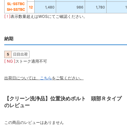
SL-SSTBC
12
1,480
986
1,780
1
SH-SSTBC
[ ! ]
表示数量超えはWOSにてご確認ください。
納期
5
日目出荷
[ NG ]
ストーク適用不可
出荷日については、
こちら
をご覧ください。
【クリーン洗浄品】位置決めボルト 頭部Ｒタイプ
のレビュー
この商品のレビューはありません