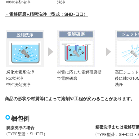
中性洗剤洗浄
洗浄
・電解研磨+精密洗浄（型式：SHD-□□）
炭化水素系洗浄
材質に応じた電解研磨槽
高圧ジェット水
Ro水洗浄
で電解研磨
後に純水(10
中性洗剤洗浄
洗浄
商品の形状や材質等によって溶剤や工程が変わることがあります。
梱包例
精密洗浄または電解研
脱脂洗浄の場合
(TYPE型番：SL-□□）
(TYPE型番：SH-□□・