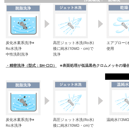
炭化水素系洗浄※
高圧ジェット水洗(Ro水)
エアブロー(
Ro水洗浄
後に純水(10MΩ・cm)で
使用
中性洗剤洗浄
洗浄
・精密洗浄（型式：SH-□□）
※表面処理が低温黒色クロムメッキの場合
炭化水素系洗浄※
高圧ジェット水洗(Ro水)
温純水(13M
Ro水洗浄
後に純水(10MΩ・cm)で