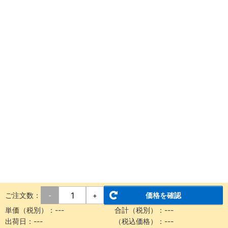
ご注文数：
価格を確認
-
+
単価（税別）：
---
合計（税別）：
---
出荷日：
---
（税込価格）：
---