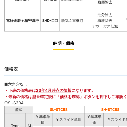
粉塵除去
油分除去
電解研磨＋精密洗浄
SHD-
□□
脱気２重梱包
粉塵除去
アウトガス低減
納期・価格
価格表
■六角穴なし
・下表の価格表は
23年4月時点の情報
になります。
・最新の価格は型番確定後に「価格を確認」ボタンを押下しご確認
○SUS304
型式
SL-STCBS
SH-STCBS
￥基準単
￥基準単
￥スライド単価
￥スライド
価
価
Type
M