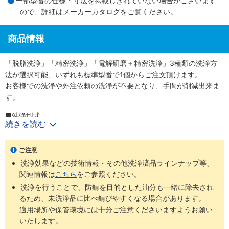
一部型番の仕様・寸法を掲載しきれていない場合がございます
ので、詳細は
メーカーカタログ
をご覧ください。
商品情報
「脱脂洗浄」「精密洗浄」「電解研磨＋精密洗浄」3種類の洗浄方
法が選択可能、いずれも標準型番で1個からご注文頂けます。
お客様での洗浄や外注依頼の洗浄が不要となり、手間が削減出来ま
す。
■洗浄型式
続きを読む
・脱脂洗浄（防錆1重梱包）
：型番SL-□□
・精密洗浄（脱気2重梱包）
：型番SH-□□
・電解研磨＋精密洗浄（脱気2重梱包）
：型番SHD-□□
ご注意
洗浄効果などの技術情報・その他洗浄済品ラインナップ等、
商品
梱包形
未洗浄品と
ご利用環境（目
関連情報は
こちら
をご参照ください。
洗浄方法
工程別
型番
態
比べた効果
安）
洗浄を行うことで、防錆を目的とした油分も一緒に除去され
通常組立工
るため、未洗浄品に比べ錆びやすくなる場合があります。
SL-
防錆梱
程
適用場所や保管環境には十分ご注意くださいますようお願い
脱脂洗浄
油分除去
一般環境
□□
包
バッテリー
いたします。
組立後工程