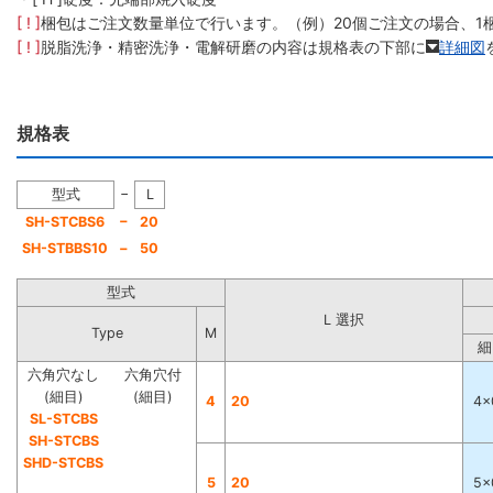
[ ! ]
梱包はご注文数量単位で行います。（例）20個ご注文の場合、1
[ ! ]
脱脂洗浄・精密洗浄・電解研磨の内容は規格表の下部に
詳細図
規格表
−
型式
L
−
SH-STCBS6
20
SH-STBBS10
−
50
型式
L 選択
Type
M
細
六角穴なし
六角穴付
(細目)
(細目)
4
20
4×
SL-STCBS
SH-STCBS
SHD-STCBS
5
20
5×