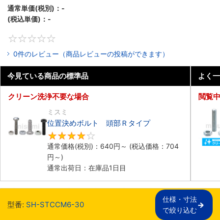
通常単価(税別)：
-
(税込単価)：
-
0
0件のレビュー（商品レビューの投稿ができます）
今見ている商品の標準品
よく一
クリーン洗浄不要な場合
閲覧
ミスミ
位置決めボルト 頭部Ｒタイプ
4.3
通常価格(税別)：
640
円
～
(税込価格：
704
円
～)
通常出荷日：在庫品1日目
仕様・寸法

型番:
SH-STCCM6-30
で絞り込む