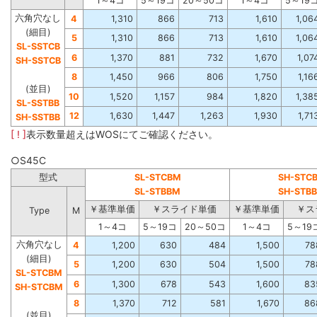
1～4コ
5～19コ
20～50コ
1～4コ
5～19
六角穴なし
4
1,310
866
713
1,610
1,06
(細目)
5
1,310
866
713
1,610
1,06
SL-SSTCB
6
1,370
881
732
1,670
1,07
SH-SSTCB
8
1,450
966
806
1,750
1,16
(並目)
10
1,520
1,157
984
1,820
1,38
SL-SSTBB
12
1,630
1,447
1,263
1,930
1,71
SH-SSTBB
[ ! ]
表示数量超えはWOSにてご確認ください。
○S45C
型式
SL-STCBM
SH-STC
SL-STBBM
SH-STB
￥基準単価
￥スライド単価
￥基準単価
￥ス
Type
M
1～4コ
5～19コ
20～50コ
1～4コ
5～19
六角穴なし
4
1,200
630
484
1,500
78
(細目)
5
1,200
630
504
1,500
78
SL-STCBM
6
1,300
678
543
1,600
83
SH-STCBM
8
1,370
712
581
1,670
86
(並目)