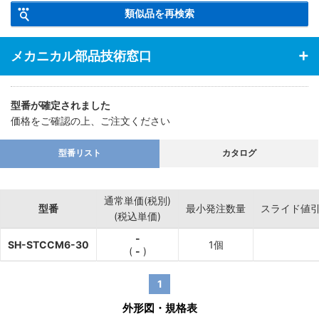
類似品を再検索
ているため、磨耗に強いです。
メカニカル部品技術窓口
型番が確定されました
価格をご確認の上、ご注文ください
型番リスト
カタログ
通常単価(税別)
型番
最小発注数量
スライド値
(税込単価)
-
SH-STCCM6-30
1個
(
-
)
1
外形図・規格表