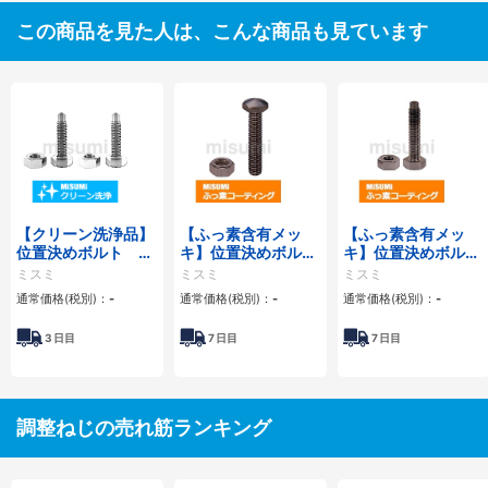
この商品を見た人は、こんな商品も見ています
【クリーン洗浄品】
【ふっ素含有メッ
【ふっ素含有メッ
位置決めボルト ね
キ】位置決めボルト
キ】位置決めボル
じ先端Ｒタイプ
頭部Rタイプ
ト ねじ先端Ｒタイ
ミスミ
ミスミ
ミスミ
プ
通常価格(税別)：
-
通常価格(税別)：
-
通常価格(税別)：
-
3
日目
7
日目
7
日目
調整ねじの売れ筋ランキング