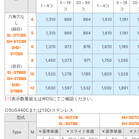
5～19
20～50
5～19
20
1～4コ
1～4コ
コ
コ
コ
六角穴な
4
1,310
969
864
1,610
1,191
し
(細目)
5
1,310
969
864
1,610
1,191
SL-STCBS
SH-STCBS
6
1,370
972
876
1,670
1,185
SHD-
STCBS
8
1,450
1,073
971
1,750
1,295
(並目)
SL-STBBS
10
1,520
1,276
1,185
1,820
1,528
SH-STBBS
SHD-
12
1,630
1,597
1,532
1,930
1,891
STBBS
[ ! ]
表示数量超えはWOSにてご確認ください。
○SUS440Cまたは13Crステンレス
型式
SL-SSTCB
SH-SSTC
SL-SSTBB
SH-SSTB
￥基準単価
￥スライド単価
￥基準単価
￥ス
Type
M