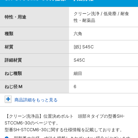
クリーン洗浄 / 低発塵 / 耐食
特性・用途
性・耐薬品
種類
六角
材質
[鉄] S45C
詳細材質
S45C
ねじ種類
細目
ねじ径 M
6
商品詳細をもっと見る
【クリーン洗浄品】位置決めボルト 頭部Ｒタイプ
の型番SH-
STCCM6-30のページです。
型番SH-STCCM6-30に関する仕様情報を記載しております。