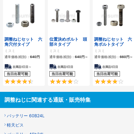
調整ねじセット 六
位置決めボルト 頭
調整ねじセット 六
角穴付タイプ
部Ｒタイプ
角ボルトタイプ
ミスミ
ミスミ
ミスミ
通常価格(税別)：
640
円
通常価格(税別)：
640
円
～
通常価格(税別)：
660
円
～
在庫品1日目～
在庫品1日目
在庫品1日目
当日出荷可能
当日出荷可能
当日出荷可能
4.5
4.3
調整ねじに関連する通販・販売特集
バッテリー 60B24L
軽天ビス