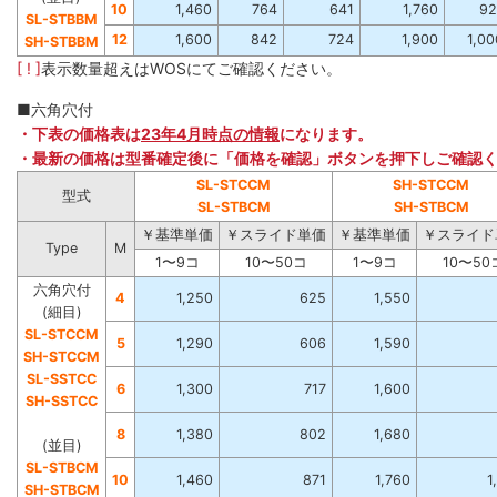
10
1,460
764
641
1,760
92
SL-STBBM
12
1,600
842
724
1,900
1,00
SH-STBBM
[ ! ]
表示数量超えはWOSにてご確認ください。
■六角穴付
・下表の価格表は
23年4月時点の情報
になります。
・最新の価格は型番確定後に「価格を確認」ボタンを押下しご確認
SL-STCCM
SH-STCCM
型式
SL-STBCM
SH-STBCM
￥基準単価
￥スライド単価
￥基準単価
￥スライド
Type
M
1〜9コ
10〜50コ
1〜9コ
10〜50
六角穴付
4
1,250
625
1,550
(細目)
SL-STCCM
5
1,290
606
1,590
SH-STCCM
SL-SSTCC
6
1,300
717
1,600
SH-SSTCC
8
1,380
802
1,680
(並目)
SL-STBCM
10
1,460
871
1,760
1
SH-STBCM