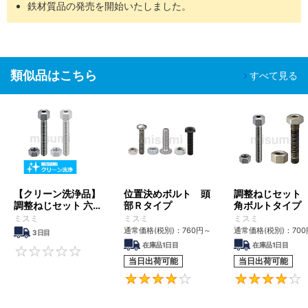
鉄材質品の発売を開始いたしました。
バッテリー
組立工程
SH-
脱気２
油分除去
クリーン環境（ク
液晶関連組
精密洗浄
□□
重梱包
粉塵除去
ラス10～1,000）
立後工程
車載カメラ
類似品はこちら
すべて見る
組立工程
半導体前工
油分除去
程
電解研磨
真空環境
SHD-
脱気２
粉塵除去
液晶成膜工
＋精密洗
クリーン環境（ク
□□
重梱包
アウトガス
程
浄
ラス10～1,000）
低減
有機EL前工
程
【クリーン洗浄品】
位置決めボルト 頭
調整ねじセット
調整ねじセット 六角
部Ｒタイプ
角ボルトタイプ
■ご留意事項
ボルトタイプ
ミスミ
ミスミ
ミスミ
洗浄を行うことで、防錆を目的とした油分も一緒に除去されるた
通常価格(税別)：
760
円
～
通常価格(税別)：
700
3日目
め、未洗浄品に比べ錆びやすくなる場合があります。
在庫品1日目
在庫品1日目
適用場所や保管環境には十分ご注意くださいますようお願いいたし
0
当日出荷可能
当日出荷可能
ます。
4.3
【特徴】位置決めの際の微調整が可能です。また先端に焼入が入っ