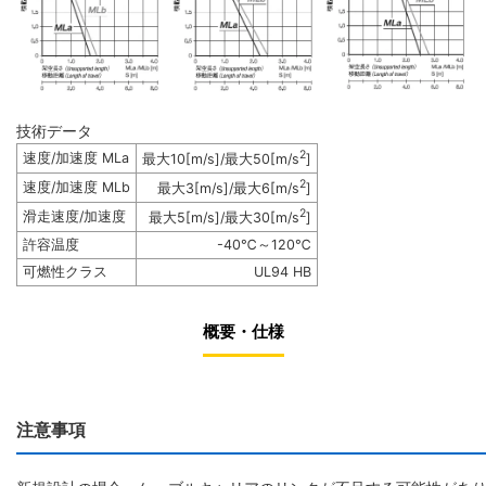
技術データ
2
速度/加速度 MLa
最大10[m/s]/最大50[m/s
]
2
速度/加速度 MLb
最大3[m/s]/最大6[m/s
]
2
滑走速度/加速度
最大5[m/s]/最大30[m/s
]
許容温度
-40℃～120℃
可燃性クラス
UL94 HB
概要・仕様
注意事項