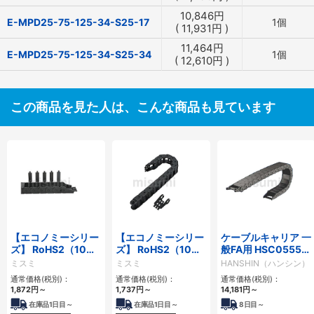
10,846
円
E-MPD25-75-125-34-S25-17
1個
(
11,931
円
)
11,464
円
E-MPD25-75-125-34-S25-34
1個
(
12,610
円
)
この商品を見た人は、こんな商品も見ています
【エコノミーシリー
【エコノミーシリー
ケーブルキャリア 一
ズ】 RoHS2（10物
ズ】 RoHS2（10物
般FA用 HSC0555シ
質）対応 ケーブルキ
質）対応 ケーブルキ
リーズ
ミスミ
ミスミ
HANSHIN（ハンシン）
ャリア 内外周フラッ
ャリア 内外周側スナ
通常価格(税別)：
通常価格(税別)：
通常価格(税別)：
プ開閉タイプ
ップ開閉タイプ
1,872
円
～
1,737
円
～
14,181
円
～
在庫品1日目～
在庫品1日目～
8
日目～