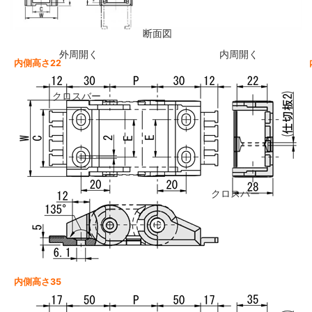
断面図
外周開く
内周開く
内側高さ22
クロスバー
クロスバー
内側高さ35