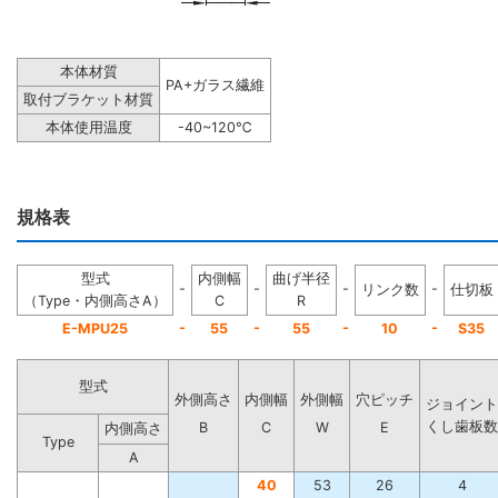
本体材質
PA+ガラス繊維
取付ブラケット材質
本体使用温度
-40~120℃
規格表
型式
内側幅
曲げ半径
-
-
-
-
リンク数
仕切板
（Type・内側高さA）
C
R
-
-
-
-
E-MPU25
55
55
10
S35
型式
外側高さ
内側幅
外側幅
穴ピッチ
ジョイント
くし歯板数
B
C
W
E
内側高さ
Type
A
40
53
26
4