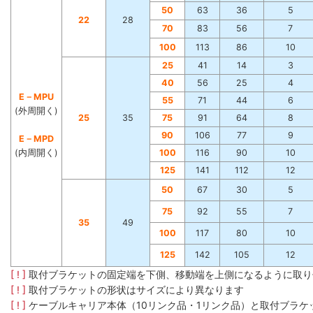
50
63
36
5
22
28
70
83
56
7
100
113
86
10
25
41
14
3
40
56
25
4
E－MPU
55
71
44
6
(外周開く)
25
35
75
91
64
8
90
106
77
9
E－MPD
(内周開く)
100
116
90
10
125
141
112
12
50
67
30
5
75
92
55
7
35
49
100
117
80
10
125
142
105
12
[ ! ]
取付ブラケットの固定端を下側、移動端を上側になるように取り
[ ! ]
取付ブラケットの形状はサイズにより異なります
[ ! ]
ケーブルキャリア本体（10リンク品・1リンク品）と取付ブラ