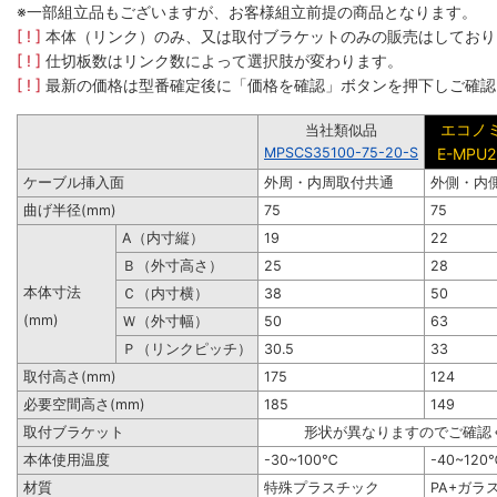
※一部組立品もございますが、お客様組立前提の商品となります。
[ ! ]
本体（リンク）のみ、又は取付ブラケットのみの販売はしており
[ ! ]
仕切板数はリンク数によって選択肢が変わります。
[ ! ]
最新の価格は型番確定後に「価格を確認」ボタンを押下しご確認
エコノ
当社類似品
MPSCS35100-75-20-S
E-MPU2
ケーブル挿入面
外周・内周取付共通
外側・内
曲げ半径(mm)
75
75
A（内寸縦）
19
22
Ｂ（外寸高さ）
25
28
本体寸法
Ｃ（内寸横）
38
50
(mm)
Ｗ（外寸幅）
50
63
Ｐ（リンクピッチ）
30.5
33
取付高さ(mm)
175
124
必要空間高さ(mm)
185
149
取付ブラケット
形状が異なりますのでご確認
本体使用温度
-30~100℃
-40~120
材質
特殊プラスチック
PA+ガラ