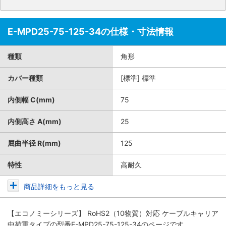
E-MPD25-75-125-34の仕様・寸法情報
種類
角形
カバー種類
[標準] 標準
内側幅 C(mm)
75
内側高さ A(mm)
25
屈曲半径 R(mm)
125
特性
高耐久
商品詳細をもっと見る
【エコノミーシリーズ】 RoHS2（10物質）対応 ケーブルキャリア
中荷重タイプ
の型番E-MPD25-75-125-34のページです。