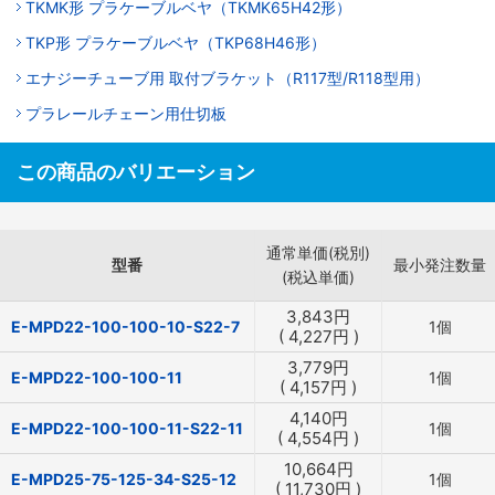
TKMK形 プラケーブルベヤ（TKMK65H42形）
TKP形 プラケーブルベヤ（TKP68H46形）
エナジーチューブ用 取付ブラケット（R117型/R118型用）
プラレールチェーン用仕切板
この商品のバリエーション
通常単価(税別)
型番
最小発注数量
(税込単価)
3,843
円
E-MPD22-100-100-10-S22-7
1個
(
4,227
円
)
3,779
円
E-MPD22-100-100-11
1個
(
4,157
円
)
4,140
円
E-MPD22-100-100-11-S22-11
1個
(
4,554
円
)
10,664
円
E-MPD25-75-125-34-S25-12
1個
(
11,730
円
)