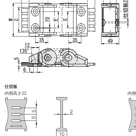
仕切板
内側高さ22
内側