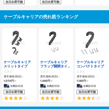
当日出荷可能
当日出荷可能
ケーブルキャリアの売れ筋ランキング
ケーブルキャリア
ケーブルキャリア
ケーブルキャリア
スリットタイプ
フラップ開閉タイ
コンパクトタイプ
プ 本体＋取付金具
ミスミ
ミスミ
ミスミ
通常価格(税別)：
通常価格(税別)：
通常価格(税別)：
1,070
円
～
1,440
円
～
1,140
円
～
在庫品1日目
在庫品1日目
在庫品1日目
当日出荷可能
当日出荷可能
当日出荷可能
4.1
4.2