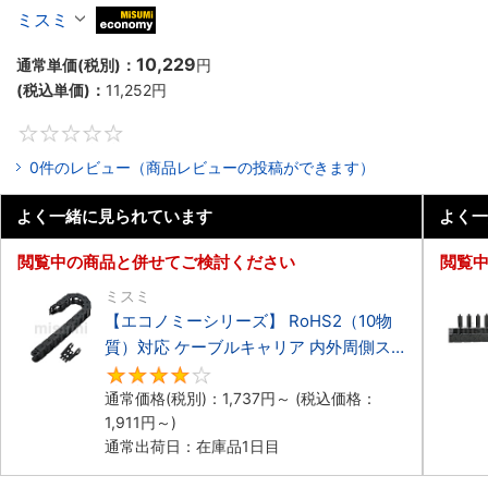
ーブルキャリア 中荷重タイプ
ミスミ
MiSUMi economy
10,229
通常単価(税別)：
円
(税込単価)：
11,252
円
0
0件のレビュー（商品レビューの投稿ができます）
よく一緒に見られています
よく一
閲覧中の商品と併せてご検討ください
閲覧
ミスミ
【エコノミーシリーズ】 RoHS2（10物
質）対応 ケーブルキャリア 内外周側ス
ナップ開閉タイプ
4.2
通常価格(税別)：
1,737
円
～
(税込価格：
1,911
円
～)
通常出荷日：在庫品1日目