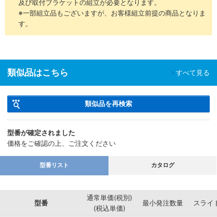
及び取付ブラケットの組立が必要となります。
※一部組立品もございますが、お客様組立前提の商品となりま
す。
類似品はこちら
すべて見る
類似品を再検索
型番が確定されました
価格をご確認の上、ご注文ください
型番リスト
カタログ
通常単価(税別)
型番
最小発注数量
スライ
(税込単価)