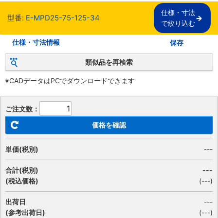
仕様・寸法

型番:
E-MPD25-75-125-34
で絞り込む
仕様・寸法情報
保存
類似品を再検索
※CADデータはPCでダウンロードできます
ご注文数：
価格を確認
単価(税別)
---
合計(税別)
---
(税込価格)
(
---
)
出荷日
---
(参考出荷日)
(---)