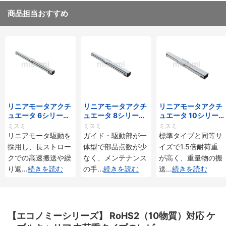
商品担当おすすめ
リンクを次のリンクに向けて押し込み、ピンが完全
リニアモータアクチ
リニアモータアクチ
リニアモータアクチ
にはめ込まれるまで押し込んでください
ュエータ 6シリーズ
ュエータ 8シリーズ
ュエータ 10シリー
標準タイプ インクリ
標準タイプ インクリ
ズ 標準タイプ 重荷
ミスミ
ミスミ
ミスミ
メンタル・アブソリ
メンタル・アブソリ
重 インクリメンタ
リニアモータ駆動を
ガイド・駆動部が一
標準タイプと同等サ
ュート仕様
ュート仕様
ル・アブソリュート
採用し、長ストロー
体型で部品点数が少
イズで1.5倍耐荷重
仕様
クでの高速搬送や繰
なく、メンテナンス
が高く、重量物の搬
り返
...
続きを読む
の手
...
続きを読む
送
...
続きを読む
【エコノミーシリーズ】 RoHS2（10物質）対応 ケ