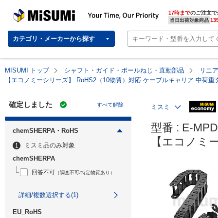
MISUMI | Your Time, Our Priority
17時まで
のご注文で
13
当日出荷対象商品
カテゴリ・メーカーから探す
MISUMI トップ
シャフト・ガイド・ボールねじ・直動部品
リニ
【エコノミーシリーズ】 RoHS2（10物質）対応 ケーブルキャリア 中荷重
確定しました
すべて解除
ミスミ
型番 : E-MPD2
chemSHERPA・RoHS
【エコノミー
ミスミ品のみ対象
chemSHERPA
回答不可
（調査不可/特定物質あり）
詳細/複数選択する(1)
EU_RoHS