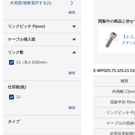
外形図/複数選択する(1)
解除
閲覧中の商品と併せ
リンクピッチ P(mm)
45
【エコノミ
ケーブル挿入面
ステン
外形図/複数選択する(1)
内周側押込
リンク数
解除
解除
23（長さ1035mm）
E-MPD25-75-125-2
解除
種類
仕切板(枚)
内側幅 C(mm
12
屈曲半径 R(m
解除
リンクピッチ P(
タイプ
ケーブルの収納
使用温度範囲(