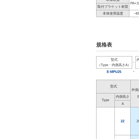
PA+
取付ブラケット材質
本体使用温度
-4
規格表
型式
-
（Type・内側高さA）
-
E-MPU25
型式
外側
内側高さ
Type
A
22
2