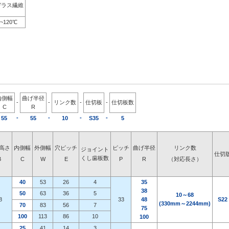
ガラス繊維
0~120℃
内側幅
曲げ半径
-
-
リンク数
-
仕切板
-
仕切板数
C
R
-
-
-
-
55
55
10
S35
5
高さ
内側幅
外側幅
穴ピッチ
ピッチ
曲げ半径
リンク数
ジョイント
仕切
くし歯板数
B
C
W
E
P
R
（対応長さ）
40
53
26
4
35
38
50
63
36
5
10～68
8
33
48
S22
(330mm～2244mm)
70
83
56
7
75
100
113
86
10
100
25
41
14
3