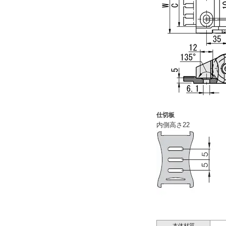
仕切板
内側高さ22
本体材質