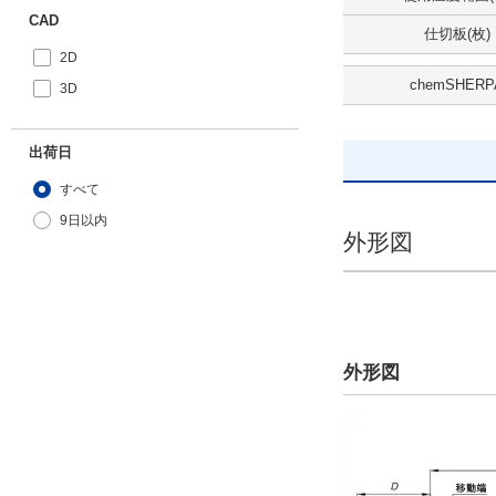
CAD
仕切板(枚)
2D
chemSHERP
3D
出荷日
すべて
9日以内
外形図
外形図