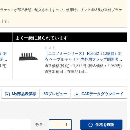
ブラケットが部品状態で納入されますので、使用時にリンク連結及び取付ブラケ
ります。
よく一緒に見られています
ミスミ
質）対
【エコノミーシリーズ】 RoHS2（10物質）対
開閉タ
応 ケーブルキャリア 内外周フラップ開閉タイ
プ
1
円
)
通常価格(税別)：
1,872
円
(税込価格：
2,059
円
)
通常出荷日：在庫品1日目
My部品表保存
3Dプレビュー
CADデータダウンロード
数量：
価格を確認