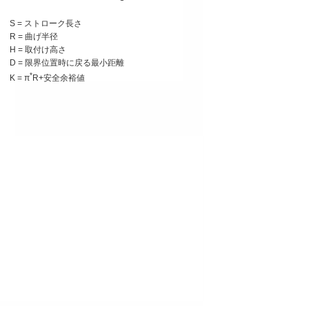
S = ストローク長さ
R = 曲げ半径
H = 取付け高さ
D = 限界位置時に戻る最小距離
*
K = π
R+安全余裕値