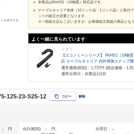
本商品はRoHS2（10物質）対応品です。
ケーブルキャリア本体（10リンク品・1リンク品）と取付
ットの組立が必要となります。
ージを表示する
※一部組立品もございますが、お客様組立前提の商品とな
よく一緒に見られています
ミスミ
【エコノミーシリーズ】 RoHS2（10物
応 ケーブルキャリア 内外周側スナップ
イプ
通常価格(税別)：
1,737
円
(税込価格：
1,91
通常出荷日：在庫品1日目
5-125-23-S25-12
コピー
解除
-
円
合計(税別)
-
円
出荷日
-