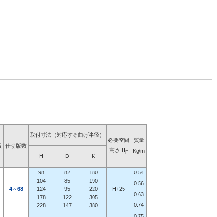
取付寸法（対応する曲げ半径）
必要空間
質量
版
仕切版数
高さ H
Kg/m
F
H
D
K
98
82
180
0.54
104
85
190
0.56
4～68
124
95
220
H+25
0.63
178
122
305
0.74
228
147
380
0.75