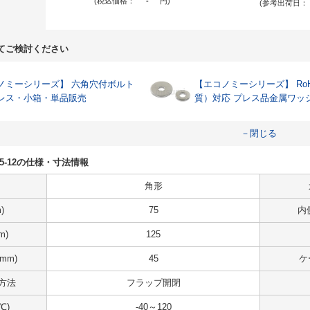
(税込価格：
-
円
)
(参考出荷日：
てご検討ください
ーシリーズ】 六角穴付ボルト
【エコノミーシリーズ】 RoH
レス・小箱・単品販売
質）対応 プレス品金属ワッ
－閉じる
3-S25-12の仕様・寸法情報
角形
)
75
内
m)
125
mm)
45
ケ
方法
フラップ開閉
℃)
-40～120