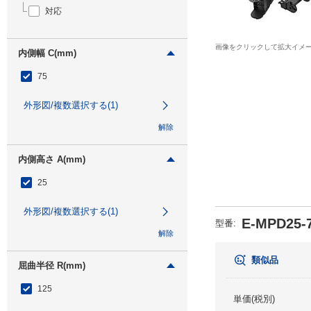
対応
画像をクリックして拡大イメ
内側幅 C(mm)
75
外形図/複数選択する(1)
解除
内側高さ A(mm)
25
外形図/複数選択する(1)
E-MPD25-7
型番
:
解除
類似品
屈曲半径 R(mm)
125
単価(税別)