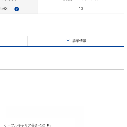
RoHS
10
?
詳細情報
ケーブルキャリア長さ=S/2+K
1