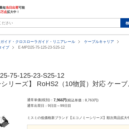
最短
当日出荷
5万点
拡大中！
アガイド・クロスローラガイド・リニアレール
ケーブルキャリア
タイプ
E-MPD25-75-125-23-S25-12
MISUMI economy
5-75-125-23-S25-12

シリーズ】 RoHS2（10物質）対応 ケー
通常単価(税別)
7,966
円
税込単価
8,763
円
通常出荷日：
9日目
～
99日目
ミスミの低価格新ブランド【エコノミーシリーズ】順次商品拡大