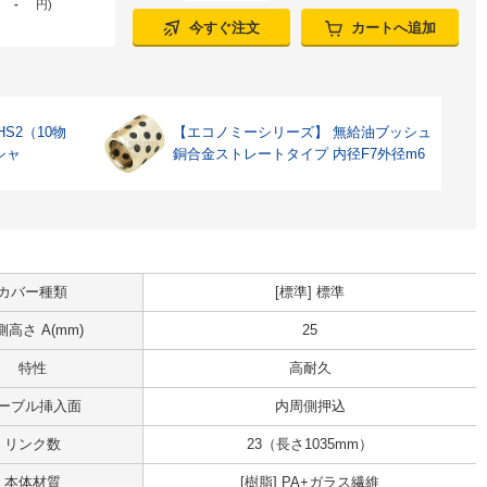
-
円
)
今すぐ注文
カートへ追加
S2（10物
【エコノミーシリーズ】 無給油ブッシュ
シャ
銅合金ストレートタイプ 内径F7外径m6
カバー種類
[標準] 標準
側高さ A(mm)
25
特性
高耐久
ーブル挿入面
内周側押込
リンク数
23（長さ1035mm）
本体材質
[樹脂] PA+ガラス繊維