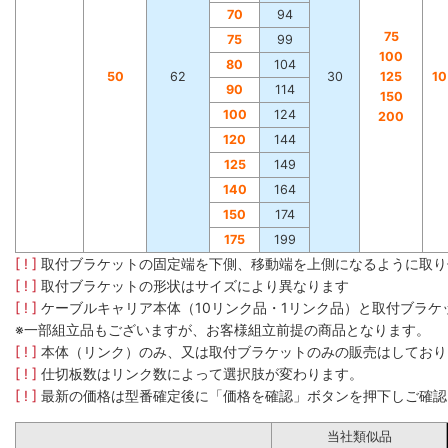
70
94
75
75
99
100
80
104
50
62
30
125
1
90
114
150
100
124
200
120
144
125
149
140
164
150
174
175
199
[ ! ]
取付ブラケットの固定端を下側、移動端を上側になるように取り
[ ! ]
取付ブラケットの形状はサイズにより異なります
[ ! ]
ケーブルキャリア本体（10リンク品・1リンク品）と取付ブラ
※一部組立品もございますが、お客様組立前提の商品となります。
[ ! ]
本体（リンク）のみ、又は取付ブラケットのみの販売はしており
[ ! ]
仕切板数はリンク数によって選択肢が変わります。
[ ! ]
最新の価格は型番確定後に「価格を確認」ボタンを押下しご確認
当社類似品