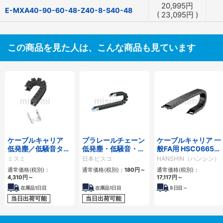
20,995
円
E-MXA40-90-60-48-Z40-8-S40-48
(
23,095
円
)
この商品を見た人は、こんな商品も見ています
ケーブルキャリア
プラレールチェーン
ケーブルキャリア 一
低発塵／低騒音タイ
低発塵・低騒音・フ
般FA用 HSC0665シ
プ
ラップ開閉・ヒンジ
リーズ
ミスミ
日本ピスコ
HANSHIN（ハンシン）
連結タイプ SCシリ
通常価格(税別)：
通常価格(税別)：
180
円
～
通常価格(税別)：
ーズ
4,310
円
～
17,117
円
～
在庫品1日目
在庫品1日目
8
日目～
当日出荷可能
当日出荷可能