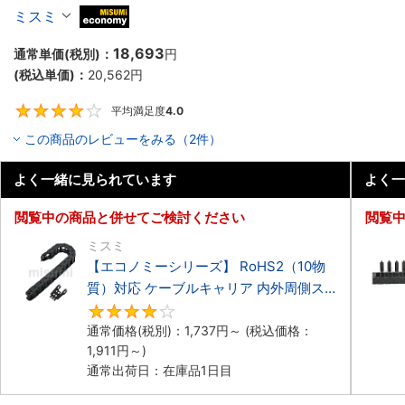
ーブルキャリア 低発塵・低騒音タイプ
ミスミ
MiSUMi economy
18,693
通常単価(税別)：
円
(税込単価)：
20,562
円
平均満足度
4.0
4
この商品のレビューをみる（2件）
よく一緒に見られています
よく一
閲覧中の商品と併せてご検討ください
閲覧
ミスミ
【エコノミーシリーズ】 RoHS2（10物
質）対応 ケーブルキャリア 内外周側ス
ナップ開閉タイプ
4.2
通常価格(税別)：
1,737
円
～
(税込価格：
1,911
円
～)
通常出荷日：在庫品1日目