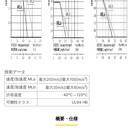
技術データ
2
速度/加速度 MLa
最大20[m/s]/最大100[m/s
]
2
速度/加速度 MLb
最大3[m/s]/最大6[m/s
]
許容温度
-40℃～120℃
可燃性クラス
UL94 HB
概要・仕様