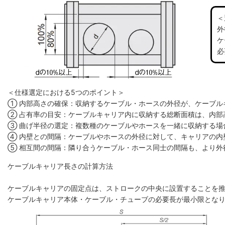
＜
外
ケ
必
＜仕様選定における5つのポイント＞
① 内部高さの確保：収納するケーブル・ホースの外径が、ケーブル
② 占有率の目安：ケーブルキャリア内に収納する総断面積は、内部高
③ 曲げ半径の選定：複数種のケーブルやホースを一緒に収納する場
④ 内壁との間隔：ケーブルやホースの外径に対して、キャリアの内
⑤ 相互間の間隔：隣り合うケーブル・ホース同士の間隔も、より外
ケーブルキャリア長さの計算方法
ケーブルキャリアの固定点は、ストロークの中央に設置することを
ケーブルキャリア本体・ケーブル・チューブの必要長が最小限とな