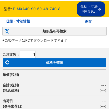
仕様・寸法

型番:
E-MXA40-90-60-48-Z40-8
で絞り込む
仕様・寸法情報
保存
類似品を再検索
※CADデータはPCでダウンロードできます
ご注文数：
価格を確認
単価(税別)
---
合計(税別)
---
(税込価格)
(
---
)
出荷日
---
(参考出荷日)
(---)