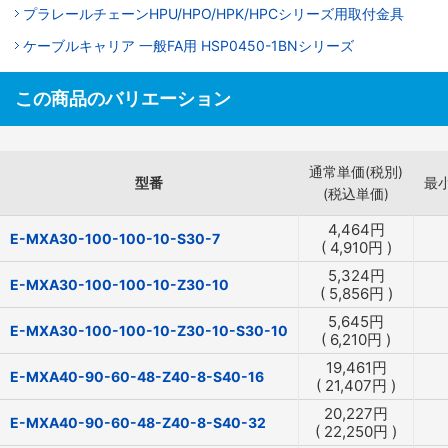
プラレールチェーンHPU/HPO/HPK/HPCシリーズ用取付金具
ケーブルキャリア 一般FA用 HSP0450-1BNシリーズ
この商品のバリエーション
通常単価(税別)
型番
最
(税込単価)
4,464
円
E-MXA30-100-100-10-S30-7
(
4,910
円
)
5,324
円
E-MXA30-100-100-10-Z30-10
(
5,856
円
)
5,645
円
E-MXA30-100-100-10-Z30-10-S30-10
(
6,210
円
)
19,461
円
E-MXA40-90-60-48-Z40-8-S40-16
(
21,407
円
)
20,227
円
E-MXA40-90-60-48-Z40-8-S40-32
(
22,250
円
)