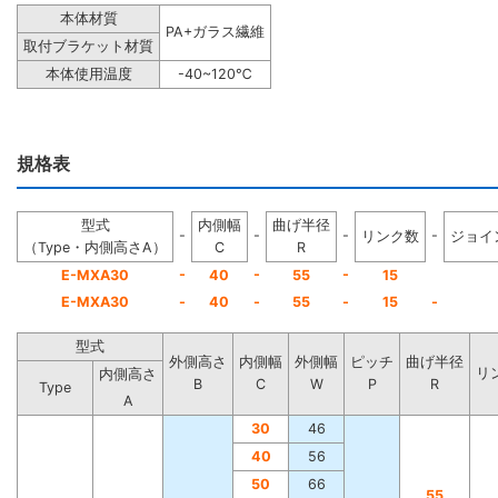
本体材質
PA+ガラス繊維
取付ブラケット材質
本体使用温度
-40~120℃
規格表
型式
内側幅
曲げ半径
-
-
-
-
リンク数
ジョイ
（Type・内側高さA）
C
R
-
-
-
E-MXA30
40
55
15
E-MXA30
-
40
-
55
-
15
-
型式
外側高さ
内側幅
外側幅
ピッチ
曲げ半径
リ
内側高さ
B
C
W
P
R
Type
A
30
46
40
56
50
66
55