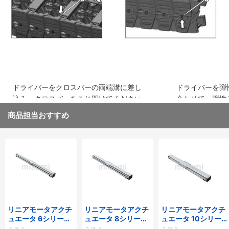
ドライバーをクロスバーの両端溝に差し
ドライバーを弾
込み、クロスバーをこじ開けてください
合わせて、弾性
取り外してくだ
商品担当おすすめ
リニアモータアクチ
リニアモータアクチ
リニアモータアクチ
ュエータ 6シリーズ
ュエータ 8シリーズ
ュエータ 10シリー
標準タイプ インクリ
標準タイプ インクリ
ズ 標準タイプ 重荷