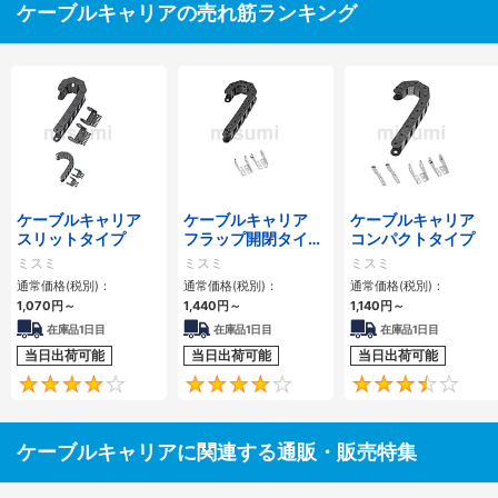
ケーブルキャリアの売れ筋ランキング
ケーブルキャリア
ケーブルキャリア
ケーブルキャリア
スリットタイプ
フラップ開閉タイ
コンパクトタイプ
プ 本体＋取付金具
ミスミ
ミスミ
ミスミ
通常価格(税別)：
通常価格(税別)：
通常価格(税別)：
1,070
円
～
1,440
円
～
1,140
円
～
在庫品1日目
在庫品1日目
在庫品1日目
当日出荷可能
当日出荷可能
当日出荷可能
4.1
4.2
ケーブルキャリアに関連する通販・販売特集