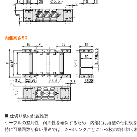
内側高さ50
■ 仕切り板の配置推奨
ケーブルの整列性・耐久性を確保するため、内部には縦型の仕切板
特に可動回数が多い用途では、2〜3リンクごとに1〜2枚の縦仕切