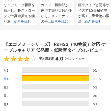
ミスミ
ミスミ
ミスミ
メンタル・アブソリ
メンタル・アブソリ
重 インクリメンタ
リニアモータ駆動を
ガイド・駆動部が一
標準タイプと同等サ
ュート仕様
ュート仕様
ル・アブソリュート
採用し、長ストロー
体型で部品点数が少
イズで1.5倍耐荷重
仕様
クでの高速搬送や繰
なく、メンテナンス
が高く、重量物の搬
り返
...
続きを読む
の手
...
続きを読む
送
...
続きを読む
【エコノミーシリーズ】 RoHS2（10物質）対応 ケ
ーブルキャリア 低発塵・低騒音タイプのレビュー
4.0
4
平均満足度
2件のレビュー
星5
0%
星4
100%
星3
0%
星2
0%
星1
0%