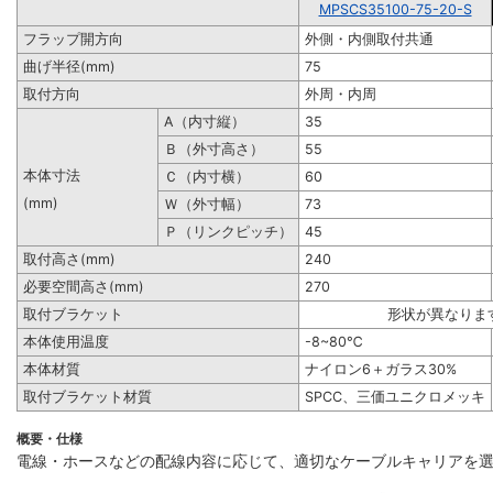
MPSCS35100-75-20-S
フラップ開方向
外側・内側取付共通
曲げ半径(mm)
75
取付方向
外周・内周
A（内寸縦）
35
Ｂ（外寸高さ）
55
本体寸法
Ｃ（内寸横）
60
(mm)
Ｗ（外寸幅）
73
Ｐ（リンクピッチ）
45
取付高さ(mm)
240
必要空間高さ(mm)
270
取付ブラケット
形状が異なりま
本体使用温度
-8~80℃
本体材質
ナイロン6＋ガラス30%
取付ブラケット材質
SPCC、三価ユニクロメッキ
概要・仕様
電線・ホースなどの配線内容に応じて、適切なケーブルキャリアを