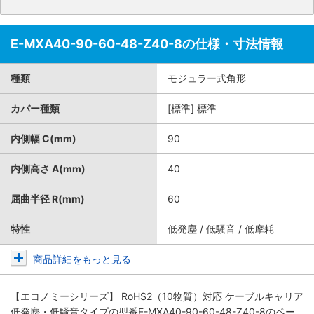
E-MXA40-90-60-48-Z40-8の仕様・寸法情報
種類
モジュラー式角形
カバー種類
[標準] 標準
内側幅 C(mm)
90
内側高さ A(mm)
40
屈曲半径 R(mm)
60
特性
低発塵 / 低騒音 / 低摩耗
商品詳細をもっと見る
【エコノミーシリーズ】 RoHS2（10物質）対応 ケーブルキャリア
低発塵・低騒音タイプ
の型番E-MXA40-90-60-48-Z40-8のペー