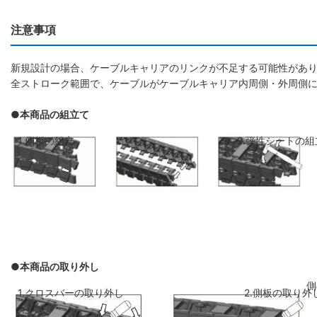
注意事項
新規設計の場合、ケーブルキャリアのリンクが不足する可能性があり
全ストローク範囲で、ケーブルがケーブルキャリア内周側・外周側
●本商品の組立て
1.側板の組立
2.弾性シートの組
●本商品の取り外し
側板のリンクを斜めに前のリンクに差し
弾性シートを両側
1.クロスバーの取り外し
2.側板の取り外
込み、はめ込みます
ください