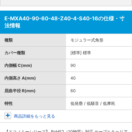
E-MXA40-90-60-48-Z40-4-S40-16の仕様・寸
法情報
種類
モジュラー式角形
カバー種類
[標準] 標準
内側幅 C(mm)
90
内側高さ A(mm)
40
屈曲半径 R(mm)
60
特性
低発塵 / 低騒音 / 低摩耗
商品詳細をもっと見る
【エコノミーシリーズ】 RoHS2（10物質）対応 ケーブルキャリア