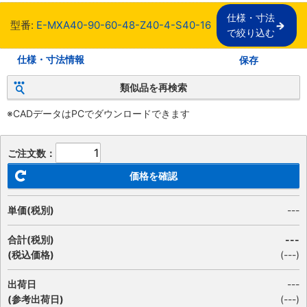
仕様・寸法

型番:
E-MXA40-90-60-48-Z40-4-S40-16
で絞り込む
仕様・寸法情報
保存
類似品を再検索
※CADデータはPCでダウンロードできます
ご注文数：
価格を確認
単価(税別)
---
合計(税別)
---
(税込価格)
(
---
)
出荷日
---
(参考出荷日)
(---)