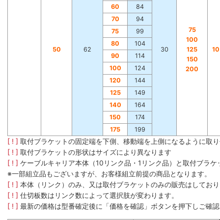
60
84
70
94
75
75
99
100
80
104
50
62
30
125
1
90
114
150
100
124
200
120
144
125
149
140
164
150
174
175
199
[ ! ]
取付ブラケットの固定端を下側、移動端を上側になるように取り
[ ! ]
取付ブラケットの形状はサイズにより異なります
[ ! ]
ケーブルキャリア本体（10リンク品・1リンク品）と取付ブラ
※一部組立品もございますが、お客様組立前提の商品となります。
[ ! ]
本体（リンク）のみ、又は取付ブラケットのみの販売はしており
[ ! ]
仕切板数はリンク数によって選択肢が変わります。
[ ! ]
最新の価格は型番確定後に「価格を確認」ボタンを押下しご確認