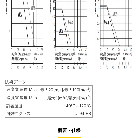
技術データ
2
速度/加速度 MLa
最大20[m/s]/最大100[m/s
]
2
速度/加速度 MLb
最大3[m/s]/最大6[m/s
]
許容温度
-40℃～120℃
可燃性クラス
UL94 HB
概要・仕様