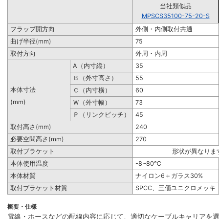
当社類似品
MPSCS35100-75-20-S
フラップ開方向
外側・内側取付共通
曲げ半径(mm)
75
取付方向
外周・内周
A（内寸縦）
35
Ｂ（外寸高さ）
55
本体寸法
Ｃ（内寸横）
60
(mm)
Ｗ（外寸幅）
73
Ｐ（リンクピッチ）
45
取付高さ(mm)
240
必要空間高さ(mm)
270
取付ブラケット
形状が異なりま
本体使用温度
-8~80℃
本体材質
ナイロン6＋ガラス30%
取付ブラケット材質
SPCC、三価ユニクロメッキ
概要・仕様
電線・ホースなどの配線内容に応じて、適切なケーブルキャリアを