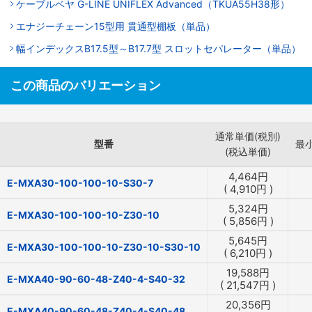
ケーブルベヤ G-LINE UNIFLEX Advanced（TKUA55H38形）
エナジーチェーン15型用 貫通型棚板（単品）
幅インデックスB17.5型～B17.7型 スロットセパレーター（単品）
この商品のバリエーション
通常単価(税別)
型番
最
(税込単価)
4,464
円
E-MXA30-100-100-10-S30-7
(
4,910
円
)
5,324
円
E-MXA30-100-100-10-Z30-10
(
5,856
円
)
5,645
円
E-MXA30-100-100-10-Z30-10-S30-10
(
6,210
円
)
19,588
円
E-MXA40-90-60-48-Z40-4-S40-32
(
21,547
円
)
20,356
円
E-MXA40-90-60-48-Z40-4-S40-48