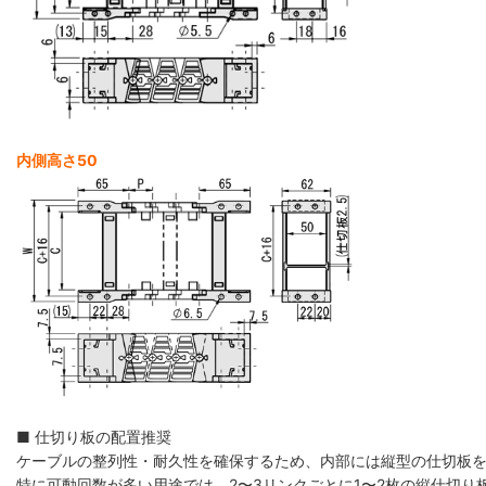
内側高さ50
■ 仕切り板の配置推奨
ケーブルの整列性・耐久性を確保するため、内部には縦型の仕切板
特に可動回数が多い用途では、2〜3リンクごとに1〜2枚の縦仕切