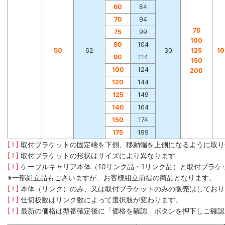
60
84
70
94
75
75
99
100
80
104
50
62
30
125
1
90
114
150
100
124
200
120
144
125
149
140
164
150
174
175
199
[ ! ]
取付ブラケットの固定端を下側、移動端を上側になるように取り
[ ! ]
取付ブラケットの形状はサイズにより異なります
[ ! ]
ケーブルキャリア本体（10リンク品・1リンク品）と取付ブラ
※一部組立品もございますが、お客様組立前提の商品となります。
[ ! ]
本体（リンク）のみ、又は取付ブラケットのみの販売はしており
[ ! ]
仕切板数はリンク数によって選択肢が変わります。
[ ! ]
最新の価格は型番確定後に「価格を確認」ボタンを押下しご確認