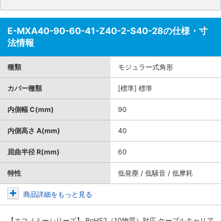
E-MXA40-90-60-41-Z40-2-S40-28の仕様・寸
法情報
種類
モジュラー式角形
カバー種類
[標準] 標準
内側幅 C(mm)
90
内側高さ A(mm)
40
屈曲半径 R(mm)
60
特性
低発塵 / 低騒音 / 低摩耗
商品詳細をもっと見る
【エコノミーシリーズ】 RoHS2（10物質）対応 ケーブルキャリア