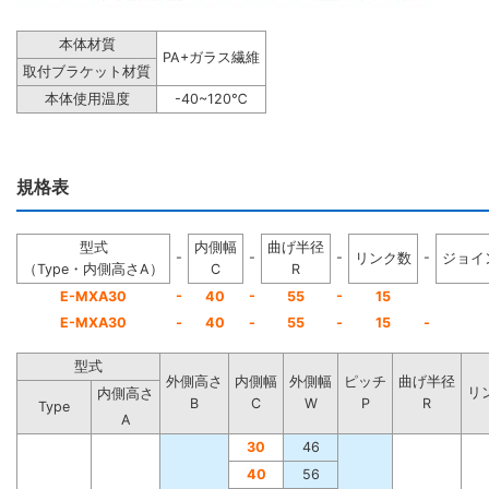
本体材質
PA+ガラス繊維
取付ブラケット材質
本体使用温度
-40~120℃
規格表
型式
内側幅
曲げ半径
-
-
-
-
リンク数
ジョイ
（Type・内側高さA）
C
R
-
-
-
E-MXA30
40
55
15
E-MXA30
-
40
-
55
-
15
-
型式
外側高さ
内側幅
外側幅
ピッチ
曲げ半径
リ
内側高さ
B
C
W
P
R
Type
A
30
46
40
56