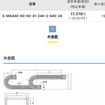
通常単価(税別)
型番
最小発
(税込単価)
17,319
円
E-MXA40-90-60-41-Z40-2-S40-28
1
(
19,051
円
)
1
外形図
外形図