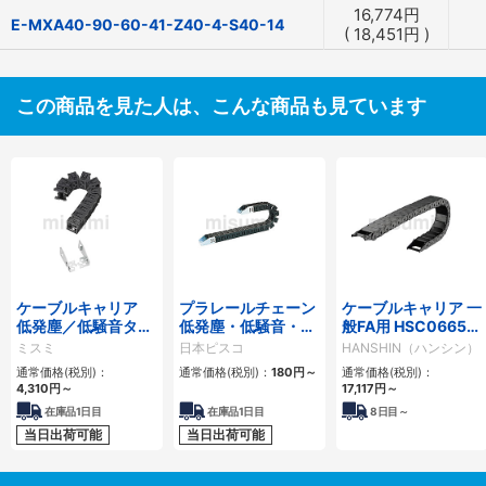
16,774
円
E-MXA40-90-60-41-Z40-4-S40-14
(
18,451
円
)
この商品を見た人は、こんな商品も見ています
ケーブルキャリア
プラレールチェーン
ケーブルキャリア 一
低発塵／低騒音タイ
低発塵・低騒音・フ
般FA用 HSC0665シ
プ
ラップ開閉・ヒンジ
リーズ
ミスミ
日本ピスコ
HANSHIN（ハンシン）
連結タイプ SCシリ
通常価格(税別)：
通常価格(税別)：
180
円
～
通常価格(税別)：
ーズ
4,310
円
～
17,117
円
～
在庫品1日目
在庫品1日目
8
日目～
当日出荷可能
当日出荷可能