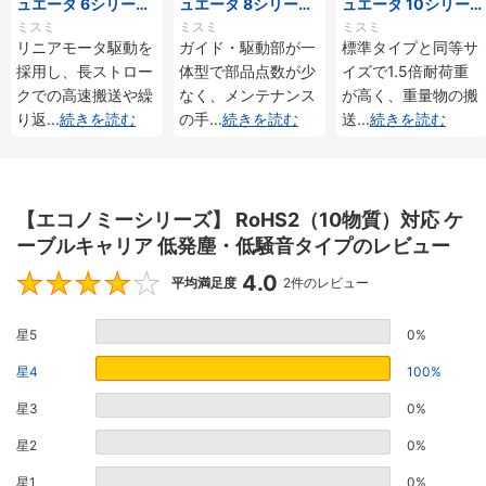
ュエータ 6シリーズ
ュエータ 8シリーズ
ュエータ 10シリー
標準タイプ インクリ
標準タイプ インクリ
ズ 標準タイプ 重荷
ミスミ
ミスミ
ミスミ
メンタル・アブソリ
メンタル・アブソリ
重 インクリメンタ
リニアモータ駆動を
ガイド・駆動部が一
標準タイプと同等サ
ュート仕様
ュート仕様
ル・アブソリュート
採用し、長ストロー
体型で部品点数が少
イズで1.5倍耐荷重
仕様
クでの高速搬送や繰
なく、メンテナンス
が高く、重量物の搬
り返
...
続きを読む
の手
...
続きを読む
送
...
続きを読む
【エコノミーシリーズ】 RoHS2（10物質）対応 ケ
ーブルキャリア 低発塵・低騒音タイプのレビュー
4.0
4
平均満足度
2件のレビュー
星5
0%
星4
100%
星3
0%
星2
0%
星1
0%