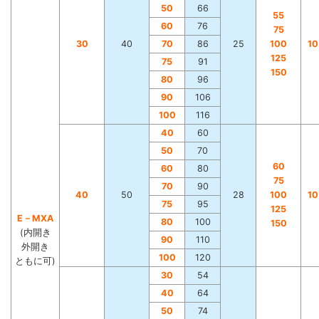
50
66
55
60
76
75
30
40
70
86
25
100
1
125
75
91
150
80
96
90
106
100
116
40
60
50
70
60
60
80
75
70
90
40
50
28
100
1
75
95
125
E－MXA
80
100
150
(内開き
90
110
外開き
100
120
ともに可)
30
54
40
64
50
74