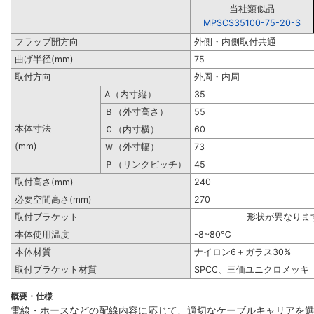
当社類似品
MPSCS35100-75-20-S
フラップ開方向
外側・内側取付共通
曲げ半径(mm)
75
取付方向
外周・内周
A（内寸縦）
35
Ｂ（外寸高さ）
55
本体寸法
Ｃ（内寸横）
60
(mm)
Ｗ（外寸幅）
73
Ｐ（リンクピッチ）
45
取付高さ(mm)
240
必要空間高さ(mm)
270
取付ブラケット
形状が異なりま
本体使用温度
-8~80℃
本体材質
ナイロン6＋ガラス30%
取付ブラケット材質
SPCC、三価ユニクロメッキ
概要・仕様
電線・ホースなどの配線内容に応じて、適切なケーブルキャリアを