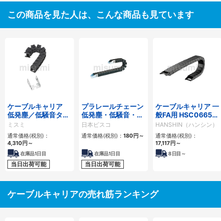
この商品を見た人は、こんな商品も見ています
ケーブルキャリア
プラレールチェーン
ケーブルキャリア 一
低発塵／低騒音タイ
低発塵・低騒音・フ
般FA用 HSC0665シ
プ
ラップ開閉・ヒンジ
リーズ
ミスミ
日本ピスコ
HANSHIN（ハンシン）
連結タイプ SCシリ
通常価格(税別)：
通常価格(税別)：
180
円
～
通常価格(税別)：
ーズ
4,310
円
～
17,117
円
～
在庫品1日目
在庫品1日目
8
日目～
当日出荷可能
当日出荷可能
ケーブルキャリアの売れ筋ランキング