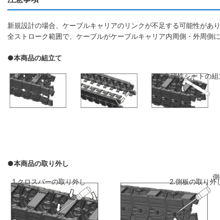
新規設計の場合、ケーブルキャリアのリンクが不足する可能性があり
全ストローク範囲で、ケーブルがケーブルキャリア内周側・外周側
●本商品の組立て
1.側板の組立
2.弾性シートの組
●本商品の取り外し
側板のリンクを斜めに前のリンクに差し
弾性シートを両側
1.クロスバーの取り外し
2.側板の取り外
込み、はめ込みます
ください