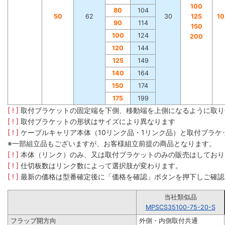
100
80
104
50
62
30
125
1
90
114
150
100
124
200
120
144
125
149
140
164
150
174
175
199
[ ! ]
取付ブラケットの固定端を下側、移動端を上側になるように取り
[ ! ]
取付ブラケットの形状はサイズにより異なります
[ ! ]
ケーブルキャリア本体（10リンク品・1リンク品）と取付ブラ
※一部組立品もございますが、お客様組立前提の商品となります。
[ ! ]
本体（リンク）のみ、又は取付ブラケットのみの販売はしており
[ ! ]
仕切板数はリンク数によって選択肢が変わります。
[ ! ]
最新の価格は型番確定後に「価格を確認」ボタンを押下しご確認
当社類似品
MPSCS35100-75-20-S
フラップ開方向
外側・内側取付共通