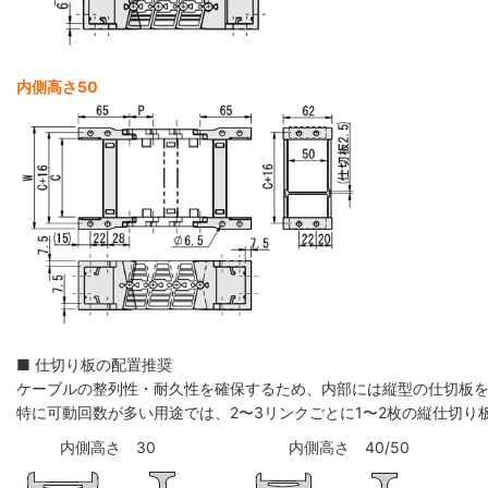
内側高さ50
■ 仕切り板の配置推奨
ケーブルの整列性・耐久性を確保するため、内部には縦型の仕切板
特に可動回数が多い用途では、2〜3リンクごとに1〜2枚の縦仕切
内側高さ 30
内側高さ 40/50