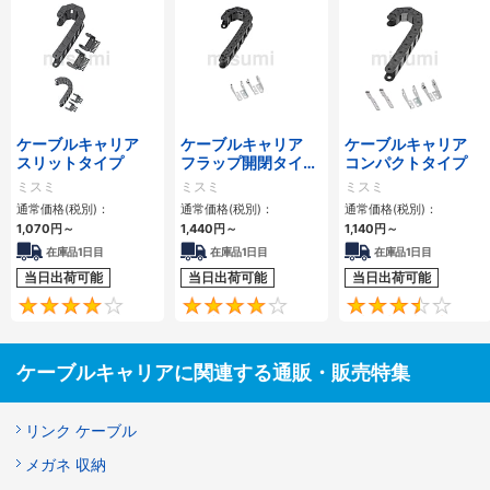
ケーブルキャリア
ケーブルキャリア
ケーブルキャリア
スリットタイプ
フラップ開閉タイ
コンパクトタイプ
プ 本体＋取付金具
ミスミ
ミスミ
ミスミ
通常価格(税別)：
通常価格(税別)：
通常価格(税別)：
1,070
円
～
1,440
円
～
1,140
円
～
在庫品1日目
在庫品1日目
在庫品1日目
当日出荷可能
当日出荷可能
当日出荷可能
4.1
4.2
ケーブルキャリアに関連する通販・販売特集
リンク ケーブル
メガネ 収納