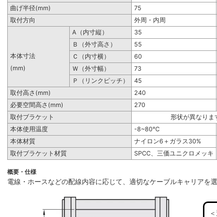
曲げ半径(mm)
75
取付方向
外周・内周
A（内寸縦）
35
Ｂ（外寸高さ）
55
本体寸法
Ｃ（内寸横）
60
(mm)
Ｗ（外寸幅）
73
Ｐ（リンクピッチ）
45
取付高さ(mm)
240
必要空間高さ(mm)
270
取付ブラケット
形状が異なりま
本体使用温度
-8~80℃
本体材質
ナイロン6＋ガラス30%
取付ブラケット材質
SPCC、三価ユニクロメッキ
概要・仕様
電線・ホースなどの配線内容に応じて、適切なケーブルキャリアを
＜