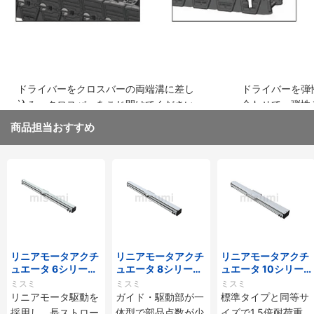
ドライバーをクロスバーの両端溝に差し
ドライバーを弾
込み、クロスバーをこじ開けてください
合わせて、弾性
取り外してくだ
商品担当おすすめ
リニアモータアクチ
リニアモータアクチ
リニアモータアクチ
ュエータ 6シリーズ
ュエータ 8シリーズ
ュエータ 10シリー
標準タイプ インクリ
標準タイプ インクリ
ズ 標準タイプ 重荷
ミスミ
ミスミ
ミスミ
メンタル・アブソリ
メンタル・アブソリ
重 インクリメンタ
リニアモータ駆動を
ガイド・駆動部が一
標準タイプと同等サ
ュート仕様
ュート仕様
ル・アブソリュート
採用し、長ストロー
体型で部品点数が少
イズで1.5倍耐荷重