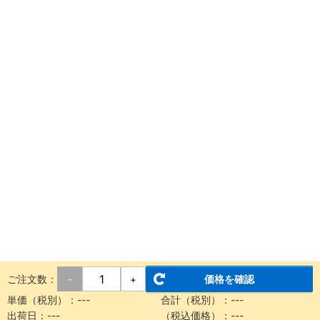
ご注文数：
価格を確認
-
+
単価（税別）：
---
合計（税別）：
---
出荷日：
---
（税込価格）：
---