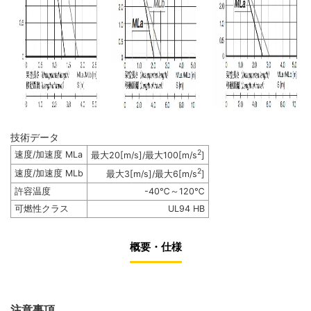
技術データ
2
速度/加速度 MLa
最大20[m/s]/最大100[m/s
]
2
速度/加速度 MLb
最大3[m/s]/最大6[m/s
]
許容温度
-40℃～120℃
可燃性クラス
UL94 HB
概要・仕様
注意事項