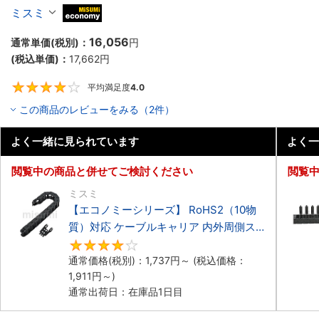
ーブルキャリア 低発塵・低騒音タイプ
ミスミ
MiSUMi economy
16,056
通常単価(税別)：
円
(税込単価)：
17,662
円
平均満足度
4.0
4
この商品のレビューをみる（2件）
よく一緒に見られています
よく一
閲覧中の商品と併せてご検討ください
閲覧
ミスミ
【エコノミーシリーズ】 RoHS2（10物
質）対応 ケーブルキャリア 内外周側ス
ナップ開閉タイプ
4.2
通常価格(税別)：
1,737
円
～
(税込価格：
1,911
円
～)
通常出荷日：在庫品1日目