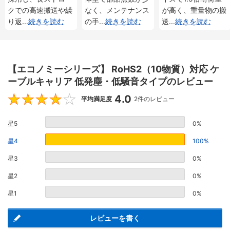
仕様
クでの高速搬送や繰
なく、メンテナンス
が高く、重量物の搬
り返
...
続きを読む
の手
...
続きを読む
送
...
続きを読む
【エコノミーシリーズ】 RoHS2（10物質）対応 ケ
ーブルキャリア 低発塵・低騒音タイプのレビュー
4.0
4
平均満足度
2件のレビュー
星5
0%
星4
100%
星3
0%
星2
0%
星1
0%
レビューを書く