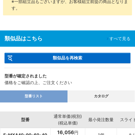
※一部組立品もございますが、お客様組立前提の商品となりま
す。
類似品はこちら
すべて見る
類似品を再検索
型番が確定されました
価格をご確認の上、ご注文ください
型番リスト
カタログ
通常単価(税別)
型番
最小発注数量
スライ
(税込単価)
16,056
円
E-MXA40-90-60-40
1個
あ