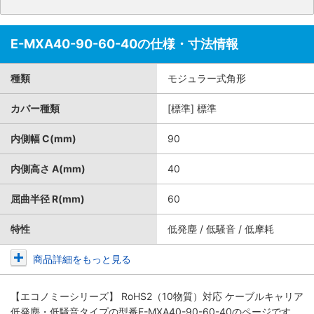
E-MXA40-90-60-40の仕様・寸法情報
種類
モジュラー式角形
カバー種類
[標準] 標準
内側幅 C(mm)
90
内側高さ A(mm)
40
屈曲半径 R(mm)
60
特性
低発塵 / 低騒音 / 低摩耗
商品詳細をもっと見る
【エコノミーシリーズ】 RoHS2（10物質）対応 ケーブルキャリア
低発塵・低騒音タイプ
の型番E-MXA40-90-60-40のページです。