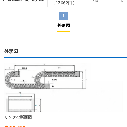
(
17,662
円
)
1
外形図
外形図
リンクの断面図