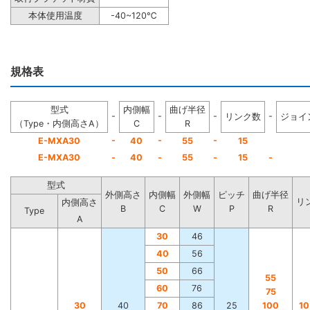
本体使用温度
-40~120℃
規格表
型式
内側幅
曲げ半径
-
-
-
-
リンク数
ジョイ
（Type・内側高さA）
C
R
-
-
-
E-MXA30
40
55
15
E-MXA30
-
40
-
55
-
15
-
型式
外側高さ
内側幅
外側幅
ピッチ
曲げ半径
リ
内側高さ
B
C
W
P
R
Type
A
30
46
40
56
50
66
55
60
76
75
30
40
70
86
25
100
1