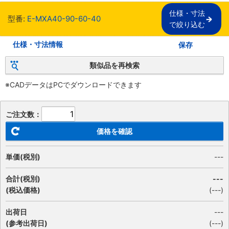
仕様・寸法

型番:
E-MXA40-90-60-40
で絞り込む
仕様・寸法情報
保存
類似品を再検索
※CADデータはPCでダウンロードできます
ご注文数：
価格を確認
単価(税別)
---
合計(税別)
---
(税込価格)
(
---
)
出荷日
---
(参考出荷日)
(---)