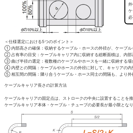
外
ケ
必
＜仕様選定における5つのポイント＞
① 内部高さの確保：収納するケーブル・ホースの外径が、ケーブル
② 占有率の目安：ケーブルキャリア内に収納する総断面積は、内部高
③ 曲げ半径の選定：複数種のケーブルやホースを一緒に収納する場
④ 内壁との間隔：ケーブルやホースの外径に対して、キャリアの内
⑤ 相互間の間隔：隣り合うケーブル・ホース同士の間隔も、より外
ケーブルキャリア長さの計算方法
ケーブルキャリアの固定点は、ストロークの中央に設置することを
ケーブルキャリア本体・ケーブル・チューブの必要長が最小限とな