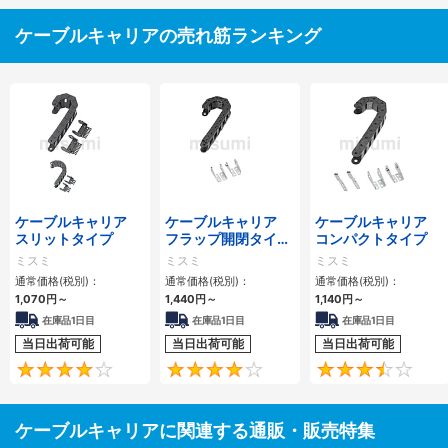
ケーブルキャリアの売れ筋ランキング
ケーブルキャリア
ケーブルキャリア
ケーブルキャリア
スリットタイプ
フラップ開閉タイ
コンパクトタイプ
プ 本体＋取付金具
ミスミ
ミスミ
ミスミ
通常価格(税別)：
通常価格(税別)：
通常価格(税別)：
1,070
円
～
1,440
円
～
1,140
円
～
在庫品1日目
在庫品1日目
在庫品1日目
当日出荷可能
当日出荷可能
当日出荷可能
4.1
4.2
ケーブルキャリアに関連する通販・販売特集