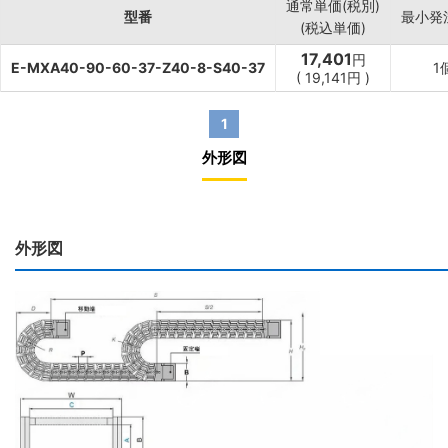
通常単価(税別)
型番
最小発
(税込単価)
17,401
円
E-MXA40-90-60-37-Z40-8-S40-37
1
(
19,141
円
)
1
外形図
外形図