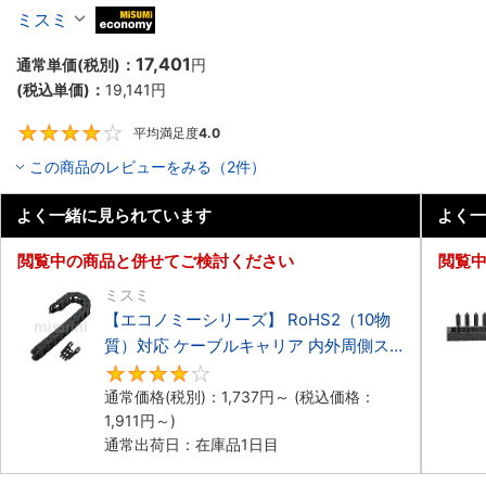
ーブルキャリア 低発塵・低騒音タイプ
ミスミ
MiSUMi economy
17,401
通常単価(税別)：
円
(税込単価)：
19,141
円
平均満足度
4.0
4
この商品のレビューをみる（2件）
よく一緒に見られています
よく一
閲覧中の商品と併せてご検討ください
閲覧
ミスミ
【エコノミーシリーズ】 RoHS2（10物
質）対応 ケーブルキャリア 内外周側ス
ナップ開閉タイプ
4.2
通常価格(税別)：
1,737
円
～
(税込価格：
1,911
円
～)
通常出荷日：在庫品1日目