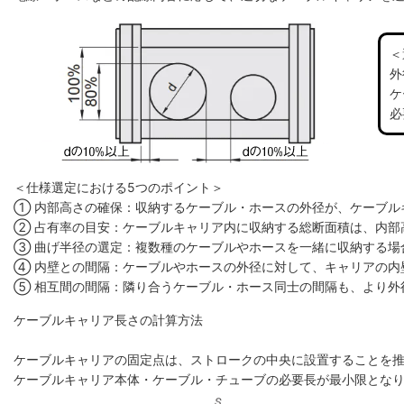
＜
外
ケ
必
＜仕様選定における5つのポイント＞
① 内部高さの確保：収納するケーブル・ホースの外径が、ケーブル
② 占有率の目安：ケーブルキャリア内に収納する総断面積は、内部高
③ 曲げ半径の選定：複数種のケーブルやホースを一緒に収納する場
④ 内壁との間隔：ケーブルやホースの外径に対して、キャリアの内
⑤ 相互間の間隔：隣り合うケーブル・ホース同士の間隔も、より外
ケーブルキャリア長さの計算方法
ケーブルキャリアの固定点は、ストロークの中央に設置することを
ケーブルキャリア本体・ケーブル・チューブの必要長が最小限とな