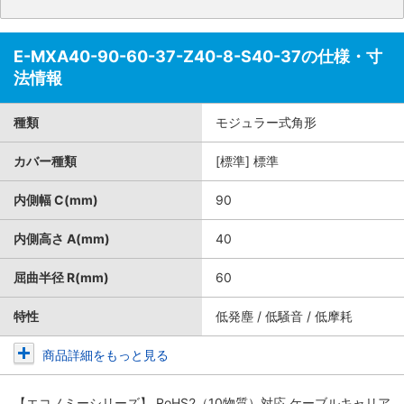
E-MXA40-90-60-37-Z40-8-S40-37の仕様・寸
法情報
種類
モジュラー式角形
カバー種類
[標準] 標準
内側幅 C(mm)
90
内側高さ A(mm)
40
屈曲半径 R(mm)
60
特性
低発塵 / 低騒音 / 低摩耗
商品詳細をもっと見る
【エコノミーシリーズ】 RoHS2（10物質）対応 ケーブルキャリア