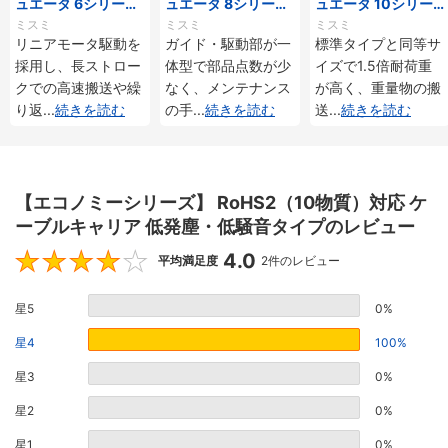
ュエータ 6シリーズ
ュエータ 8シリーズ
ュエータ 10シリー
標準タイプ インクリ
標準タイプ インクリ
ズ 標準タイプ 重荷
ミスミ
ミスミ
ミスミ
メンタル・アブソリ
メンタル・アブソリ
重 インクリメンタ
リニアモータ駆動を
ガイド・駆動部が一
標準タイプと同等サ
ュート仕様
ュート仕様
ル・アブソリュート
採用し、長ストロー
体型で部品点数が少
イズで1.5倍耐荷重
仕様
クでの高速搬送や繰
なく、メンテナンス
が高く、重量物の搬
り返
...
続きを読む
の手
...
続きを読む
送
...
続きを読む
【エコノミーシリーズ】 RoHS2（10物質）対応 ケ
ーブルキャリア 低発塵・低騒音タイプのレビュー
4.0
4
平均満足度
2件のレビュー
星5
0%
星4
100%
星3
0%
星2
0%
星1
0%