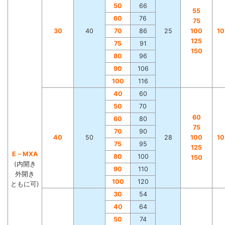
50
66
55
60
76
75
30
40
70
86
25
100
1
125
75
91
150
80
96
90
106
100
116
40
60
50
70
60
60
80
75
70
90
40
50
28
100
1
75
95
125
E－MXA
80
100
150
(内開き
90
110
外開き
100
120
ともに可)
30
54
40
64
50
74