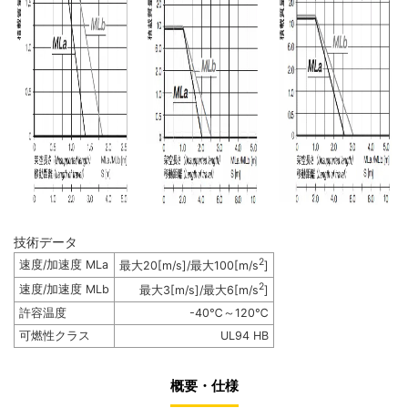
技術データ
2
速度/加速度 MLa
最大20[m/s]/最大100[m/s
]
2
速度/加速度 MLb
最大3[m/s]/最大6[m/s
]
許容温度
-40℃～120℃
可燃性クラス
UL94 HB
概要・仕様