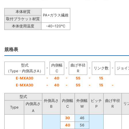
本体材質
PA+ガラス繊維
取付ブラケット材質
本体使用温度
-40~120℃
規格表
型式
内側幅
曲げ半径
-
-
-
-
リンク数
ジョイ
（Type・内側高さA）
C
R
-
-
-
E-MXA30
40
55
15
E-MXA30
-
40
-
55
-
15
-
型式
外側高さ
内側幅
外側幅
ピッチ
曲げ半径
リ
内側高さ
B
C
W
P
R
Type
A
30
46
40
56