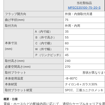
当社類似品
MPSCS35100-75-20-S
フラップ開方向
外側・内側取付共通
曲げ半径(mm)
75
取付方向
外周・内周
A（内寸縦）
35
Ｂ（外寸高さ）
55
本体寸法
Ｃ（内寸横）
60
(mm)
Ｗ（外寸幅）
73
Ｐ（リンクピッチ）
45
取付高さ(mm)
240
必要空間高さ(mm)
270
取付ブラケット
形状が異なりま
本体使用温度
-8~80℃
本体材質
ナイロン6＋ガラス30%
取付ブラケット材質
SPCC、三価ユニクロメッキ
概要・仕様
電線・ホースなどの配線内容に応じて、適切なケーブルキャリアを