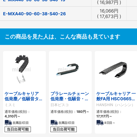
(
16,987
円
)
16,066
円
E-MXA40-90-60-38-S40-26
(
17,673
円
)
この商品を見た人は、こんな商品も見ています
ケーブルキャリア
プラレールチェーン
ケーブルキャリア 一
低発塵／低騒音タイ
低発塵・低騒音・フ
般FA用 HSC0665シ
プ
ラップ開閉・ヒンジ
リーズ
ミスミ
日本ピスコ
HANSHIN（ハンシン）
連結タイプ SCシリ
通常価格(税別)：
通常価格(税別)：
180
円
～
通常価格(税別)：
ーズ
4,310
円
～
17,117
円
～
在庫品1日目
在庫品1日目
8
日目～
当日出荷可能
当日出荷可能