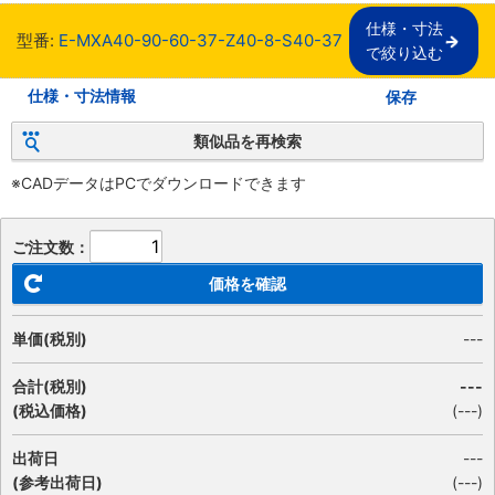
仕様・寸法

型番:
E-MXA40-90-60-37-Z40-8-S40-37
で絞り込む
仕様・寸法情報
保存
類似品を再検索
※CADデータはPCでダウンロードできます
ご注文数：
価格を確認
単価(税別)
---
合計(税別)
---
(税込価格)
(
---
)
出荷日
---
(参考出荷日)
(---)