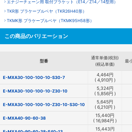
エナジーチェーン用 取付ブラケット（E14／Z14／14型用）
TKR形 プラケーブルベヤ（TKR26H40形）
TKMK形 プラケーブルベヤ（TKMK95H58形）
この商品のバリエーション
通常単価(税別)
型番
最
(税込単価)
4,464
円
E-MXA30-100-100-10-S30-7
(
4,910
円
)
5,324
円
E-MXA30-100-100-10-Z30-10
(
5,856
円
)
5,645
円
E-MXA30-100-100-10-Z30-10-S30-10
(
6,210
円
)
15,440
円
E-MXA40-90-60-38
(
16,984
円
)
15,443
円
E-MXA40-90-60-38-S40-13