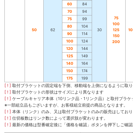
60
84
70
94
75
75
99
100
80
104
50
62
30
125
1
90
114
150
100
124
200
120
144
125
149
140
164
150
174
175
199
[ ! ]
取付ブラケットの固定端を下側、移動端を上側になるように取り
[ ! ]
取付ブラケットの形状はサイズにより異なります
[ ! ]
ケーブルキャリア本体（10リンク品・1リンク品）と取付ブラ
※一部組立品もございますが、お客様組立前提の商品となります。
[ ! ]
本体（リンク）のみ、又は取付ブラケットのみの販売はしており
[ ! ]
仕切板数はリンク数によって選択肢が変わります。
[ ! ]
最新の価格は型番確定後に「価格を確認」ボタンを押下しご確認