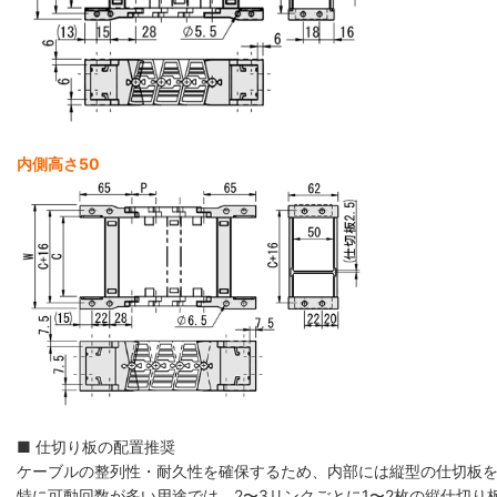
内側高さ50
■ 仕切り板の配置推奨
ケーブルの整列性・耐久性を確保するため、内部には縦型の仕切板
特に可動回数が多い用途では、2〜3リンクごとに1〜2枚の縦仕切