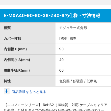
E-MXA40-90-60-36-Z40-6の仕様・寸法情報
種類
モジュラー式角形
カバー種類
[標準] 標準
内側幅 C(mm)
90
内側高さ A(mm)
40
屈曲半径 R(mm)
60
特性
低発塵 / 低騒音 / 低摩耗
商品詳細をもっと見る
【エコノミーシリーズ】 RoHS2（10物質）対応 ケーブルキャリア
低発塵・低騒音タイプ
の型番E-MXA40-90-60-36-Z40-6のペー