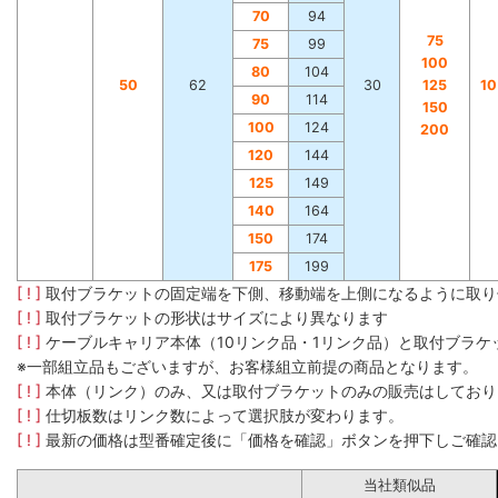
70
94
75
75
99
100
80
104
50
62
30
125
1
90
114
150
100
124
200
120
144
125
149
140
164
150
174
175
199
[ ! ]
取付ブラケットの固定端を下側、移動端を上側になるように取り
[ ! ]
取付ブラケットの形状はサイズにより異なります
[ ! ]
ケーブルキャリア本体（10リンク品・1リンク品）と取付ブラ
※一部組立品もございますが、お客様組立前提の商品となります。
[ ! ]
本体（リンク）のみ、又は取付ブラケットのみの販売はしており
[ ! ]
仕切板数はリンク数によって選択肢が変わります。
[ ! ]
最新の価格は型番確定後に「価格を確認」ボタンを押下しご確認
当社類似品