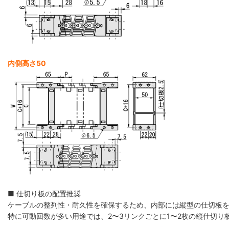
内側高さ50
■ 仕切り板の配置推奨
ケーブルの整列性・耐久性を確保するため、内部には縦型の仕切板
特に可動回数が多い用途では、2〜3リンクごとに1〜2枚の縦仕切