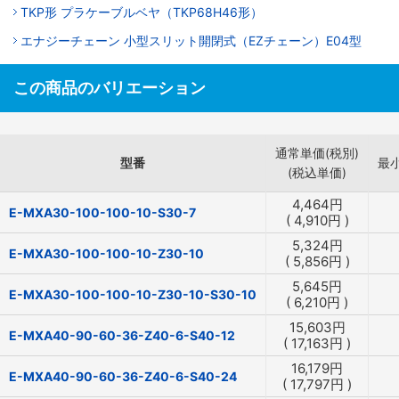
TKP形 プラケーブルベヤ（TKP68H46形）
エナジーチェーン 小型スリット開閉式（EZチェーン）E04型
この商品のバリエーション
通常単価(税別)
型番
最
(税込単価)
4,464
円
E-MXA30-100-100-10-S30-7
(
4,910
円
)
5,324
円
E-MXA30-100-100-10-Z30-10
(
5,856
円
)
5,645
円
E-MXA30-100-100-10-Z30-10-S30-10
(
6,210
円
)
15,603
円
E-MXA40-90-60-36-Z40-6-S40-12
(
17,163
円
)
16,179
円
E-MXA40-90-60-36-Z40-6-S40-24
(
17,797
円
)