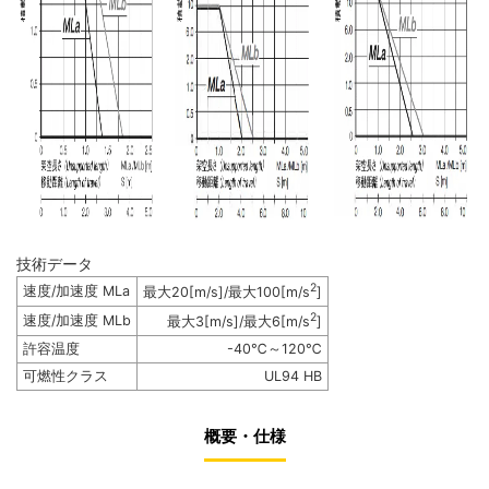
技術データ
2
速度/加速度 MLa
最大20[m/s]/最大100[m/s
]
2
速度/加速度 MLb
最大3[m/s]/最大6[m/s
]
許容温度
-40℃～120℃
可燃性クラス
UL94 HB
概要・仕様