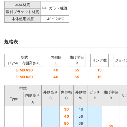
本体材質
PA+ガラス繊維
取付ブラケット材質
本体使用温度
-40~120℃
規格表
型式
内側幅
曲げ半径
-
-
-
-
リンク数
ジョイ
（Type・内側高さA）
C
R
-
-
-
E-MXA30
40
55
15
E-MXA30
-
40
-
55
-
15
-
型式
外側高さ
内側幅
外側幅
ピッチ
曲げ半径
リ
内側高さ
B
C
W
P
R
Type
A
30
46
40
56
50
66
55