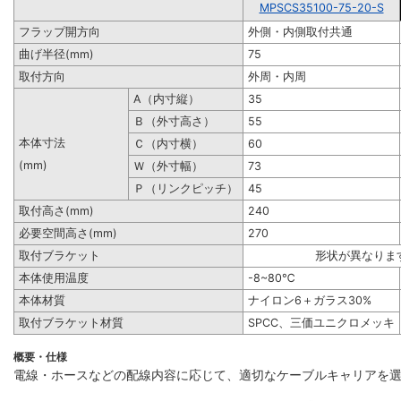
MPSCS35100-75-20-S
フラップ開方向
外側・内側取付共通
曲げ半径(mm)
75
取付方向
外周・内周
A（内寸縦）
35
Ｂ（外寸高さ）
55
本体寸法
Ｃ（内寸横）
60
(mm)
Ｗ（外寸幅）
73
Ｐ（リンクピッチ）
45
取付高さ(mm)
240
必要空間高さ(mm)
270
取付ブラケット
形状が異なりま
本体使用温度
-8~80℃
本体材質
ナイロン6＋ガラス30%
取付ブラケット材質
SPCC、三価ユニクロメッキ
概要・仕様
電線・ホースなどの配線内容に応じて、適切なケーブルキャリアを