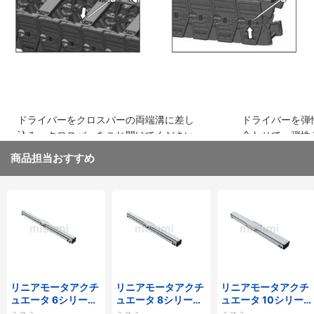
ドライバーをクロスバーの両端溝に差し
ドライバーを弾
込み、クロスバーをこじ開けてください
合わせて、弾性
取り外してくだ
商品担当おすすめ
リニアモータアクチ
リニアモータアクチ
リニアモータアクチ
ュエータ 6シリーズ
ュエータ 8シリーズ
ュエータ 10シリー
標準タイプ インクリ
標準タイプ インクリ
ズ 標準タイプ 重荷