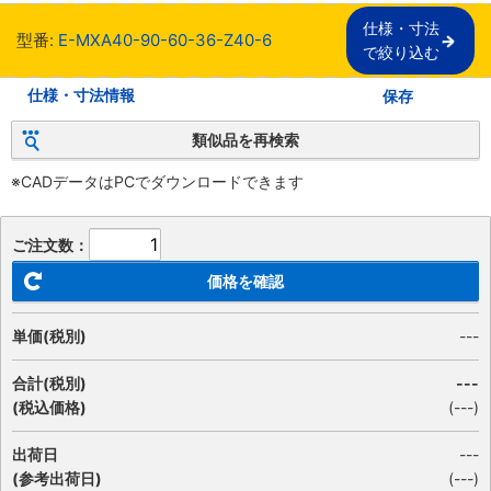
仕様・寸法

型番:
E-MXA40-90-60-36-Z40-6
で絞り込む
仕様・寸法情報
保存
類似品を再検索
※CADデータはPCでダウンロードできます
ご注文数：
価格を確認
単価(税別)
---
合計(税別)
---
(税込価格)
(
---
)
出荷日
---
(参考出荷日)
(---)