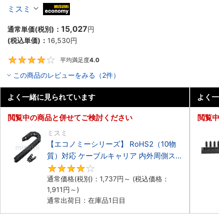
ーブルキャリア 低発塵・低騒音タイプ
ミスミ
MiSUMi economy
15,027
通常単価(税別)：
円
(税込単価)：
16,530
円
平均満足度
4.0
4
この商品のレビューをみる（2件）
よく一緒に見られています
よく一
閲覧中の商品と併せてご検討ください
閲覧
ミスミ
【エコノミーシリーズ】 RoHS2（10物
質）対応 ケーブルキャリア 内外周側ス
ナップ開閉タイプ
4.2
通常価格(税別)：
1,737
円
～
(税込価格：
1,911
円
～)
通常出荷日：在庫品1日目