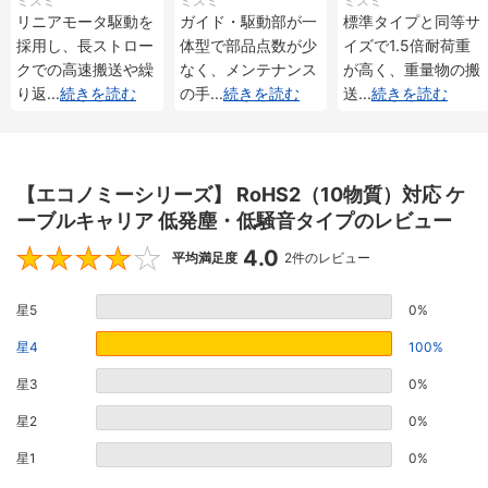
ミスミ
ミスミ
ミスミ
メンタル・アブソリ
メンタル・アブソリ
重 インクリメンタ
リニアモータ駆動を
ガイド・駆動部が一
標準タイプと同等サ
ュート仕様
ュート仕様
ル・アブソリュート
採用し、長ストロー
体型で部品点数が少
イズで1.5倍耐荷重
仕様
クでの高速搬送や繰
なく、メンテナンス
が高く、重量物の搬
り返
...
続きを読む
の手
...
続きを読む
送
...
続きを読む
【エコノミーシリーズ】 RoHS2（10物質）対応 ケ
ーブルキャリア 低発塵・低騒音タイプのレビュー
4.0
4
平均満足度
2件のレビュー
星5
0%
星4
100%
星3
0%
星2
0%
星1
0%