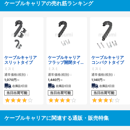
ケーブルキャリアの売れ筋ランキング
ケーブルキャリア
ケーブルキャリア
ケーブルキャリア
スリットタイプ
フラップ開閉タイ
コンパクトタイプ
プ 本体＋取付金具
ミスミ
ミスミ
ミスミ
通常価格(税別)：
通常価格(税別)：
通常価格(税別)：
1,070
円
～
1,440
円
～
1,140
円
～
在庫品1日目
在庫品1日目
在庫品1日目
当日出荷可能
当日出荷可能
当日出荷可能
4.1
4.2
ケーブルキャリアに関連する通販・販売特集