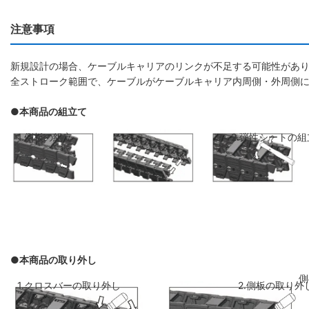
注意事項
新規設計の場合、ケーブルキャリアのリンクが不足する可能性があり
全ストローク範囲で、ケーブルがケーブルキャリア内周側・外周側
●本商品の組立て
1.側板の組立
2.弾性シートの組
●本商品の取り外し
側板のリンクを斜めに前のリンクに差し
弾性シートを両側
1.クロスバーの取り外し
2.側板の取り外
込み、はめ込みます
ください