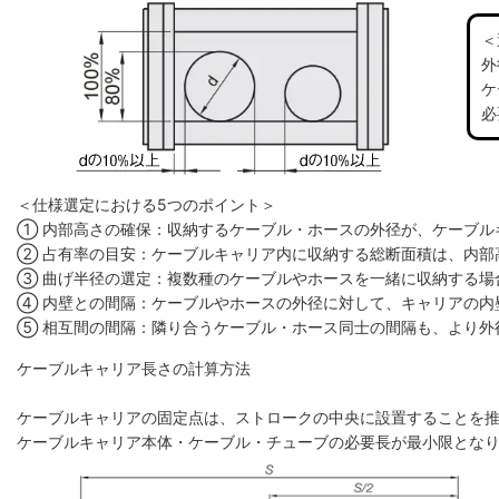
＜
外
ケ
必
＜仕様選定における5つのポイント＞
① 内部高さの確保：収納するケーブル・ホースの外径が、ケーブル
② 占有率の目安：ケーブルキャリア内に収納する総断面積は、内部高
③ 曲げ半径の選定：複数種のケーブルやホースを一緒に収納する場
④ 内壁との間隔：ケーブルやホースの外径に対して、キャリアの内
⑤ 相互間の間隔：隣り合うケーブル・ホース同士の間隔も、より外
ケーブルキャリア長さの計算方法
ケーブルキャリアの固定点は、ストロークの中央に設置することを
ケーブルキャリア本体・ケーブル・チューブの必要長が最小限とな