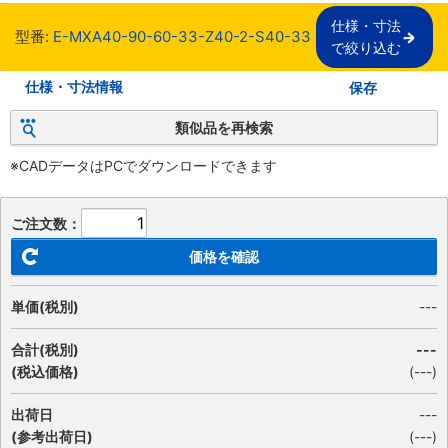
仕様・寸法

型番:
E-MXA40-90-60-33-Z40-2-S40-33
で絞り込む
仕様・寸法情報
保存
類似品を再検索
※CADデータはPCでダウンロードできます
ご注文数：
価格を確認
単価(税別)
---
合計(税別)
---
(税込価格)
(
---
)
出荷日
---
(参考出荷日)
(---)