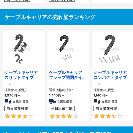
ケーブルキャリアの売れ筋ランキング
ケーブルキャリア
ケーブルキャリア
ケーブルキャリア
スリットタイプ
フラップ開閉タイ
コンパクトタイプ
プ 本体＋取付金具
ミスミ
ミスミ
ミスミ
通常価格(税別)：
通常価格(税別)：
通常価格(税別)：
1,070
円
～
1,440
円
～
1,140
円
～
在庫品1日目
在庫品1日目
在庫品1日目
当日出荷可能
当日出荷可能
当日出荷可能
4.1
4.2