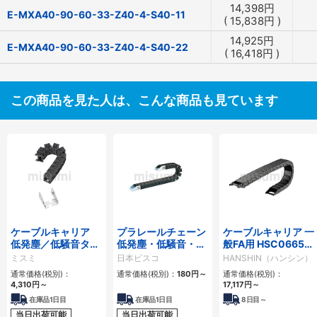
14,398
円
E-MXA40-90-60-33-Z40-4-S40-11
(
15,838
円
)
14,925
円
E-MXA40-90-60-33-Z40-4-S40-22
(
16,418
円
)
この商品を見た人は、こんな商品も見ています
ケーブルキャリア
プラレールチェーン
ケーブルキャリア 一
低発塵／低騒音タイ
低発塵・低騒音・フ
般FA用 HSC0665シ
プ
ラップ開閉・ヒンジ
リーズ
ミスミ
日本ピスコ
HANSHIN（ハンシン）
連結タイプ SCシリ
通常価格(税別)：
通常価格(税別)：
180
円
～
通常価格(税別)：
ーズ
4,310
円
～
17,117
円
～
在庫品1日目
在庫品1日目
8
日目～
当日出荷可能
当日出荷可能