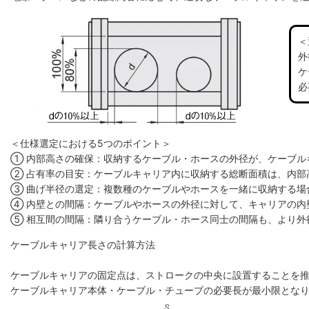
＜
外
ケ
必
＜仕様選定における5つのポイント＞
① 内部高さの確保：収納するケーブル・ホースの外径が、ケーブル
② 占有率の目安：ケーブルキャリア内に収納する総断面積は、内部高
③ 曲げ半径の選定：複数種のケーブルやホースを一緒に収納する場
④ 内壁との間隔：ケーブルやホースの外径に対して、キャリアの内
⑤ 相互間の間隔：隣り合うケーブル・ホース同士の間隔も、より外
ケーブルキャリア長さの計算方法
ケーブルキャリアの固定点は、ストロークの中央に設置することを
ケーブルキャリア本体・ケーブル・チューブの必要長が最小限とな