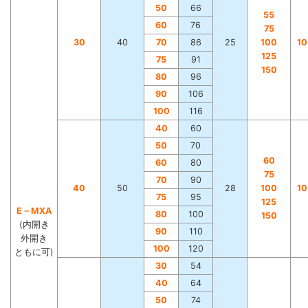
50
66
55
60
76
75
30
40
70
86
25
100
1
125
75
91
150
80
96
90
106
100
116
40
60
50
70
60
60
80
75
70
90
40
50
28
100
1
75
95
125
E－MXA
80
100
150
(内開き
90
110
外開き
100
120
ともに可)
30
54
40
64
50
74