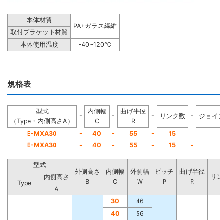
本体材質
PA+ガラス繊維
取付ブラケット材質
本体使用温度
-40~120℃
規格表
型式
内側幅
曲げ半径
-
-
-
-
リンク数
ジョイ
（Type・内側高さA）
C
R
-
-
-
E-MXA30
40
55
15
E-MXA30
-
40
-
55
-
15
-
型式
外側高さ
内側幅
外側幅
ピッチ
曲げ半径
リ
内側高さ
B
C
W
P
R
Type
A
30
46
40
56