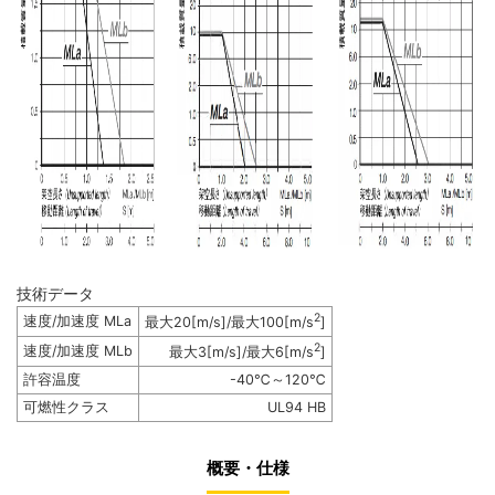
技術データ
2
速度/加速度 MLa
最大20[m/s]/最大100[m/s
]
2
速度/加速度 MLb
最大3[m/s]/最大6[m/s
]
許容温度
-40℃～120℃
可燃性クラス
UL94 HB
概要・仕様