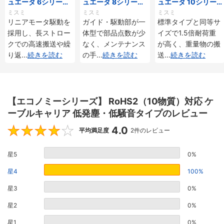
ュエータ 6シリーズ
ュエータ 8シリーズ
ュエータ 10シリー
標準タイプ インクリ
標準タイプ インクリ
ズ 標準タイプ 重荷
ミスミ
ミスミ
ミスミ
メンタル・アブソリ
メンタル・アブソリ
重 インクリメンタ
リニアモータ駆動を
ガイド・駆動部が一
標準タイプと同等サ
ュート仕様
ュート仕様
ル・アブソリュート
採用し、長ストロー
体型で部品点数が少
イズで1.5倍耐荷重
仕様
クでの高速搬送や繰
なく、メンテナンス
が高く、重量物の搬
り返
...
続きを読む
の手
...
続きを読む
送
...
続きを読む
【エコノミーシリーズ】 RoHS2（10物質）対応 ケ
ーブルキャリア 低発塵・低騒音タイプのレビュー
4.0
4
平均満足度
2件のレビュー
星5
0%
星4
100%
星3
0%
星2
0%
星1
0%