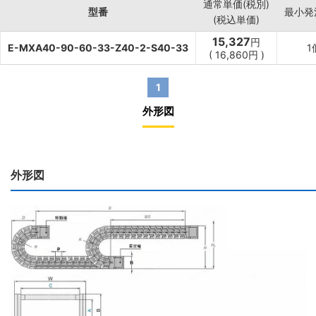
通常単価(税別)
型番
最小発
(税込単価)
15,327
円
E-MXA40-90-60-33-Z40-2-S40-33
1
(
16,860
円
)
1
外形図
外形図