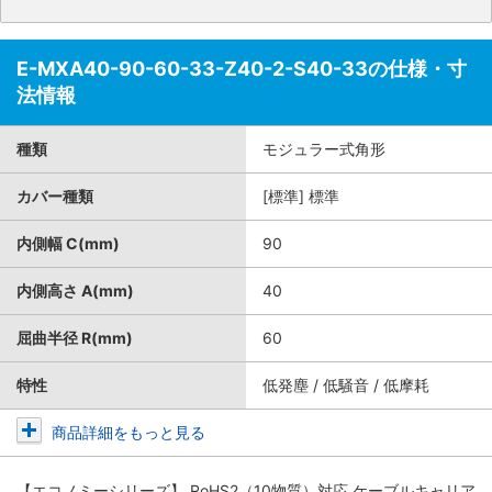
E-MXA40-90-60-33-Z40-2-S40-33の仕様・寸
法情報
種類
モジュラー式角形
カバー種類
[標準] 標準
内側幅 C(mm)
90
内側高さ A(mm)
40
屈曲半径 R(mm)
60
特性
低発塵 / 低騒音 / 低摩耗
商品詳細をもっと見る
【エコノミーシリーズ】 RoHS2（10物質）対応 ケーブルキャリア