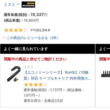
ーブルキャリア 低発塵・低騒音タイプ
ミスミ
MiSUMi economy
15,327
通常単価(税別)：
円
(税込単価)：
16,860
円
平均満足度
4.0
4
この商品のレビューをみる（2件）
よく一緒に見られています
よく一
閲覧中の商品と併せてご検討ください
閲覧
ミスミ
【エコノミーシリーズ】 RoHS2（10物
質）対応 ケーブルキャリア 内外周側ス
ナップ開閉タイプ
4.2
通常価格(税別)：
1,737
円
～
(税込価格：
1,911
円
～)
通常出荷日：在庫品1日目