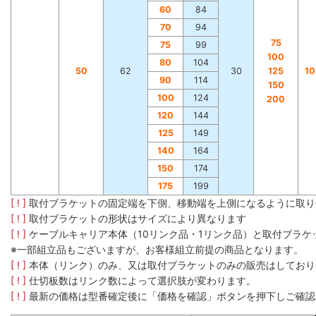
60
84
70
94
75
75
99
100
80
104
50
62
30
125
1
90
114
150
100
124
200
120
144
125
149
140
164
150
174
175
199
[ ! ]
取付ブラケットの固定端を下側、移動端を上側になるように取り
[ ! ]
取付ブラケットの形状はサイズにより異なります
[ ! ]
ケーブルキャリア本体（10リンク品・1リンク品）と取付ブラ
※一部組立品もございますが、お客様組立前提の商品となります。
[ ! ]
本体（リンク）のみ、又は取付ブラケットのみの販売はしており
[ ! ]
仕切板数はリンク数によって選択肢が変わります。
[ ! ]
最新の価格は型番確定後に「価格を確認」ボタンを押下しご確認