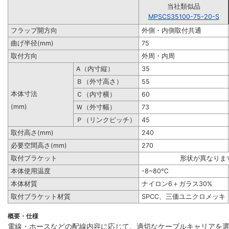
当社類似品
MPSCS35100-75-20-S
フラップ開方向
外側・内側取付共通
曲げ半径(mm)
75
取付方向
外周・内周
A（内寸縦）
35
Ｂ（外寸高さ）
55
本体寸法
Ｃ（内寸横）
60
(mm)
Ｗ（外寸幅）
73
Ｐ（リンクピッチ）
45
取付高さ(mm)
240
必要空間高さ(mm)
270
取付ブラケット
形状が異なりま
本体使用温度
-8~80℃
本体材質
ナイロン6＋ガラス30%
取付ブラケット材質
SPCC、三価ユニクロメッキ
概要・仕様
電線・ホースなどの配線内容に応じて、適切なケーブルキャリアを