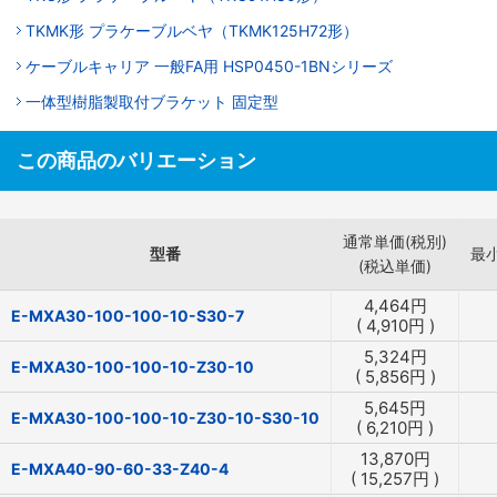
TKMK形 プラケーブルベヤ（TKMK125H72形）
ケーブルキャリア 一般FA用 HSP0450-1BNシリーズ
一体型樹脂製取付ブラケット 固定型
この商品のバリエーション
通常単価(税別)
型番
最
(税込単価)
4,464
円
E-MXA30-100-100-10-S30-7
(
4,910
円
)
5,324
円
E-MXA30-100-100-10-Z30-10
(
5,856
円
)
5,645
円
E-MXA30-100-100-10-Z30-10-S30-10
(
6,210
円
)
13,870
円
E-MXA40-90-60-33-Z40-4
(
15,257
円
)