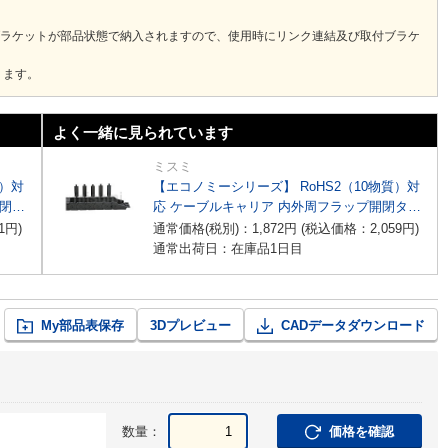
ブラケットが部品状態で納入されますので、使用時にリンク連結及び取付ブラケ
ります。
よく一緒に見られています
ミスミ
質）対
【エコノミーシリーズ】 RoHS2（10物質）対
開閉タ
応 ケーブルキャリア 内外周フラップ開閉タイ
プ
1
円
)
通常価格(税別)：
1,872
円
(税込価格：
2,059
円
)
通常出荷日：在庫品1日目
My部品表保存
3Dプレビュー
CADデータダウンロード
数量：
価格を確認