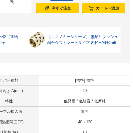
-
円
)
今すぐ注文
カートへ追加
S2（10物
【エコノミーシリーズ】 無給油ブッシュ
シャ
銅合金ストレートタイプ 内径F7外径m6
カバー種類
[標準] 標準
側高さ A(mm)
40
特性
低発塵 / 低騒音 / 低摩耗
ーブル挿入面
両面
用温度範囲(℃)
-40～120
仕切板(枚)
18