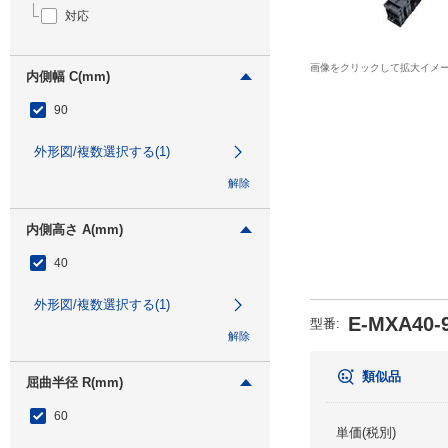
対応
画像をクリックして拡大イメ
内側幅 C(mm)
90
外形図/複数選択する(1)
解除
内側高さ A(mm)
40
外形図/複数選択する(1)
E-MXA40-9
型番
:
解除
類似品
屈曲半径 R(mm)
60
単価(税別)