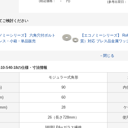
(税込価格：
-
円
)
(参考出荷日：
てご検討ください
ーシリーズ】 六角穴付ボルト
【エコノミーシリーズ】 RoH
レス・小箱・単品販売
質）対応 プレス品金属ワッ
－閉じる
Z40-10-S40-18の仕様・寸法情報
モジュラー式角形
)
90
内
m)
60
mm)
28
ケ
26（長さ728mm）
使
[樹脂] PA+ガラス繊維