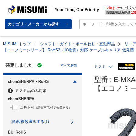
MISUMI | Your Time, Our Priority
17時まで
のご注文で
13
当日出荷対象商品
カテゴリ・メーカーから探す
MISUMI トップ
シャフト・ガイド・ボールねじ・直動部品
リニ
【エコノミーシリーズ】 RoHS2（10物質）対応 ケーブルキャリア 低発
確定しました
すべて解除
ミスミ
型番 : E-MXA4
chemSHERPA・RoHS
【エコノミー
ミスミ品のみ対象
chemSHERPA
回答不可
（調査不可/特定物質あり）
詳細/複数選択する(1)
EU_RoHS