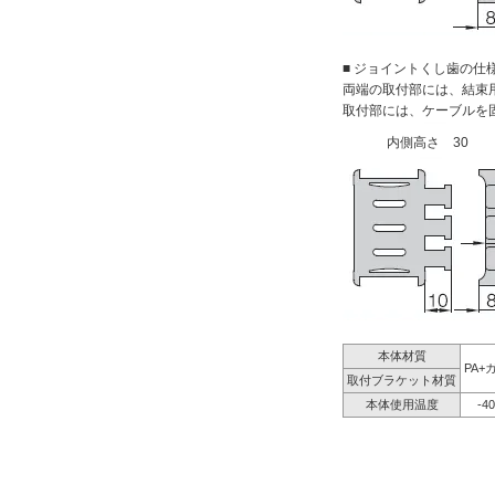
■ ジョイントくし歯の仕
両端の取付部には、結束
取付部には、ケーブルを
内側高さ 30
本体材質
PA+
取付ブラケット材質
本体使用温度
-4