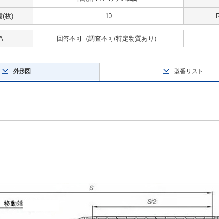
(枚)
10
A
回答不可
（調査不可/特定物質あり）
外形図
型番リスト