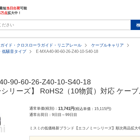
最短
当日出荷
5万点
拡大中！
アガイド・クロスローラガイド・リニアレール
ケーブルキャリア
塵・低騒音タイプ
E-MXA40-90-60-26-Z40-10-S40-18
MISUMI economy
0-90-60-26-Z40-10-S40-18

シリーズ】 RoHS2（10物質）対応 ケー
通常単価(税別)
13,741
円
税込単価
15,115
円
通常出荷日：
9日目
～
99日目
ミスミの低価格新ブランド【エコノミーシリーズ】順次商品拡大