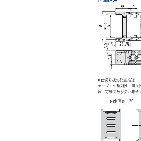
内側高さ50
■ 仕切り板の配置推奨
ケーブルの整列性・耐久
特に可動回数が多い用途
内側高さ 30