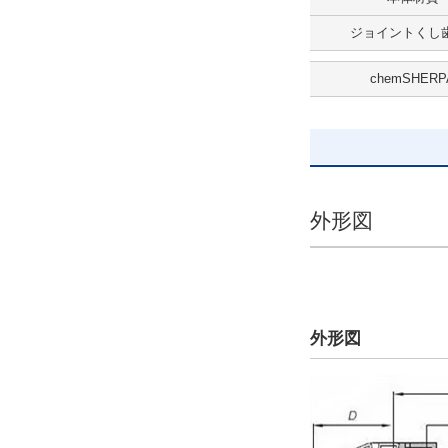
CAD
ジョイントくし歯
2D
chemSHERP
3D
出荷日
すべて
9日以内
外形図
外形図