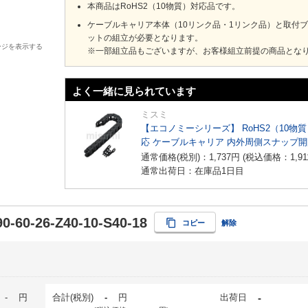
本商品はRoHS2（10物質）対応品です。
ケーブルキャリア本体（10リンク品・1リンク品）と取付
ットの組立が必要となります。
ージを表示する
※一部組立品もございますが、お客様組立前提の商品とな
よく一緒に見られています
ミスミ
【エコノミーシリーズ】 RoHS2（10物
応 ケーブルキャリア 内外周側スナップ
イプ
通常価格(税別)：
1,737
円
(税込価格：
1,91
通常出荷日：在庫品1日目
0-60-26-Z40-10-S40-18
コピー
解除
-
円
合計(税別)
-
円
出荷日
-