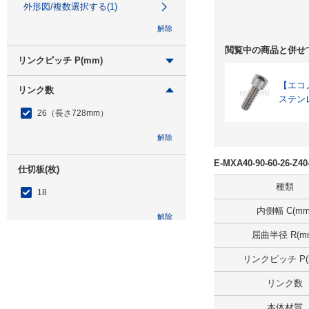
外形図/複数選択する(1)
解除
閲覧中の商品と併せ
リンクピッチ P(mm)
28
【エコノミ
リンク数
ステン
外形図/複数選択する(1)
26（長さ728mm）
解除
解除
E-MXA40-90-60-26-
仕切板(枚)
種類
18
内側幅 C(mm
解除
屈曲半径 R(m
ジョイントくし歯(枚)
リンクピッチ P(
10
リンク数
解除
本体材質