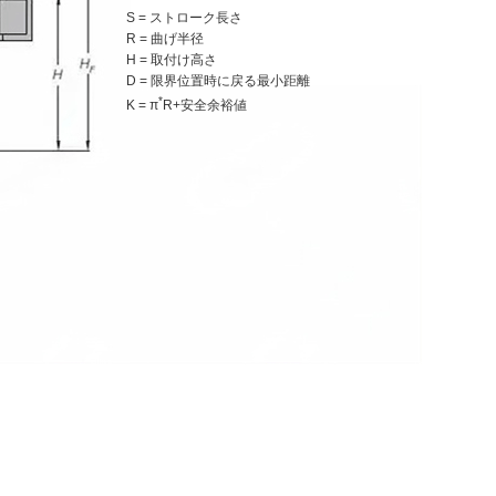
S = ストローク長さ
R = 曲げ半径
H = 取付け高さ
D = 限界位置時に戻る最小距離
*
K = π
R+安全余裕値