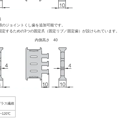
様
用のジョイントくし歯を追加可能です。
固定するための3つの固定爪（固定リブ／固定歯）が設けられています。
内側高さ 40
ガラス繊維
0~120℃