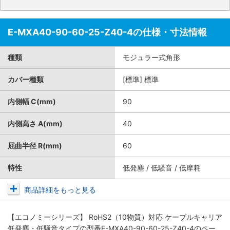
E-MXA40-90-60-25-Z40-4の仕様・寸法情報
種類
モジュラー式角形
カバー種類
[標準] 標準
内側幅 C(mm)
90
内側高さ A(mm)
40
屈曲半径 R(mm)
60
特性
低発塵 / 低騒音 / 低摩耗
商品詳細をもっと見る
【エコノミーシリーズ】 RoHS2（10物質）対応 ケーブルキャリア
低発塵・低騒音タイプ
の型番E-MXA40-90-60-25-Z40-4のペー