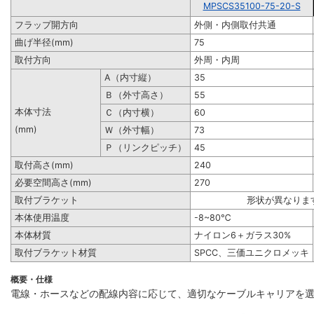
MPSCS35100-75-20-S
フラップ開方向
外側・内側取付共通
曲げ半径(mm)
75
取付方向
外周・内周
A（内寸縦）
35
Ｂ（外寸高さ）
55
本体寸法
Ｃ（内寸横）
60
(mm)
Ｗ（外寸幅）
73
Ｐ（リンクピッチ）
45
取付高さ(mm)
240
必要空間高さ(mm)
270
取付ブラケット
形状が異なりま
本体使用温度
-8~80℃
本体材質
ナイロン6＋ガラス30%
取付ブラケット材質
SPCC、三価ユニクロメッキ
概要・仕様
電線・ホースなどの配線内容に応じて、適切なケーブルキャリアを