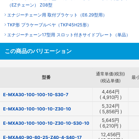
（EZチェーン） Z08型
エナジーチェーン用 取付ブラケット（E6.29型用）
TKP形 プラケーブルベヤ（TKP45H25形）
エナジーチェーン17型用 スロット付きサイドプレート（単品）
この商品のバリエーション
通常単価(税別)
型番
最
(税込単価)
4,464
円
E-MXA30-100-100-10-S30-7
(
4,910
円
)
5,324
円
E-MXA30-100-100-10-Z30-10
(
5,856
円
)
5,645
円
E-MXA30-100-100-10-Z30-10-S30-10
(
6,210
円
)
12,456
円
E-MXA40-90-60-25-Z40-4-S40-17