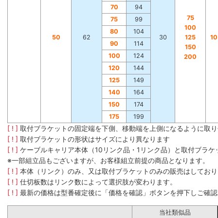
70
94
75
75
99
100
80
104
50
62
30
125
1
90
114
150
100
124
200
120
144
125
149
140
164
150
174
175
199
[ ! ]
取付ブラケットの固定端を下側、移動端を上側になるように取り
[ ! ]
取付ブラケットの形状はサイズにより異なります
[ ! ]
ケーブルキャリア本体（10リンク品・1リンク品）と取付ブラ
※一部組立品もございますが、お客様組立前提の商品となります。
[ ! ]
本体（リンク）のみ、又は取付ブラケットのみの販売はしており
[ ! ]
仕切板数はリンク数によって選択肢が変わります。
[ ! ]
最新の価格は型番確定後に「価格を確認」ボタンを押下しご確認
当社類似品