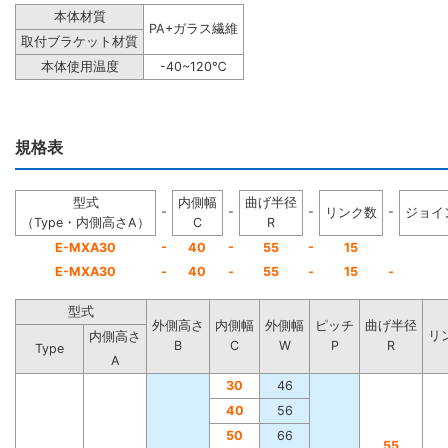
本体材質
PA+ガラス繊維
取付ブラケット材質
本体使用温度
-40~120℃
規格表
型式
内側幅
曲げ半径
-
-
-
-
リンク数
ジョイ
（Type・内側高さA）
C
R
-
-
-
E-MXA30
40
55
15
E-MXA30
-
40
-
55
-
15
-
型式
外側高さ
内側幅
外側幅
ピッチ
曲げ半径
リ
内側高さ
B
C
W
P
R
Type
A
30
46
40
56
50
66
55