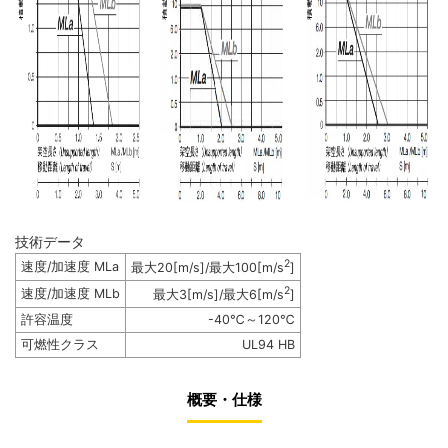
技術データ
2
速度/加速度 MLa
最大20[m/s]/最大100[m/s
]
2
速度/加速度 MLb
最大3[m/s]/最大6[m/s
]
許容温度
-40℃～120℃
可燃性クラス
UL94 HB
概要・仕様