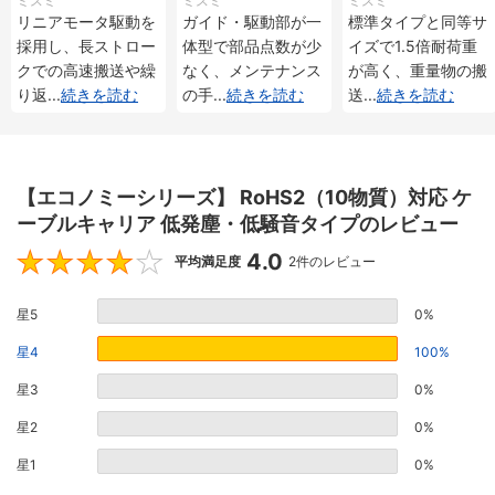
ミスミ
ミスミ
ミスミ
メンタル・アブソリ
メンタル・アブソリ
重 インクリメンタ
リニアモータ駆動を
ガイド・駆動部が一
標準タイプと同等サ
ュート仕様
ュート仕様
ル・アブソリュート
採用し、長ストロー
体型で部品点数が少
イズで1.5倍耐荷重
仕様
クでの高速搬送や繰
なく、メンテナンス
が高く、重量物の搬
り返
...
続きを読む
の手
...
続きを読む
送
...
続きを読む
【エコノミーシリーズ】 RoHS2（10物質）対応 ケ
ーブルキャリア 低発塵・低騒音タイプのレビュー
4.0
4
平均満足度
2件のレビュー
星5
0%
星4
100%
星3
0%
星2
0%
星1
0%