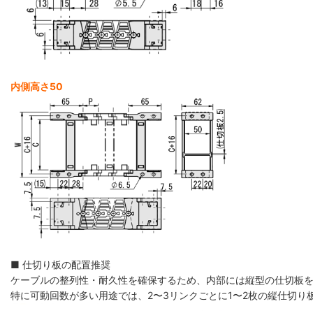
内側高さ50
■ 仕切り板の配置推奨
ケーブルの整列性・耐久性を確保するため、内部には縦型の仕切板
特に可動回数が多い用途では、2〜3リンクごとに1〜2枚の縦仕切