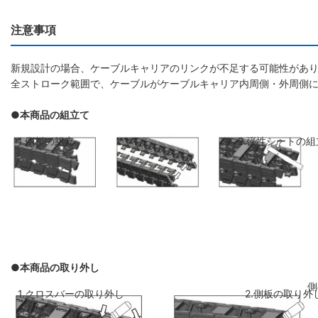
注意事項
新規設計の場合、ケーブルキャリアのリンクが不足する可能性があり
全ストローク範囲で、ケーブルがケーブルキャリア内周側・外周側
●本商品の組立て
1.側板の組立
2.弾性シートの組
●本商品の取り外し
側板のリンクを斜めに前のリンクに差し
弾性シートを両側
1.クロスバーの取り外し
2.側板の取り外
込み、はめ込みます
ください