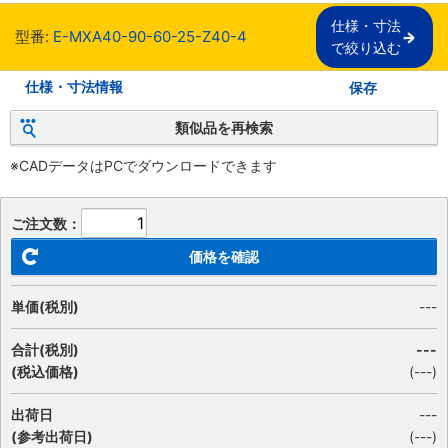
仕様・寸法

型番:
E-MXA40-90-60-25-Z40-4
で絞り込む
仕様・寸法情報
保存
類似品を再検索
※CADデータはPCでダウンロードできます
ご注文数：
価格を確認
単価(税別)
---
合計(税別)
---
(税込価格)
(
---
)
出荷日
---
(参考出荷日)
(---)