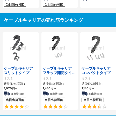
当日出荷可能
当日出荷可能
ケーブルキャリアの売れ筋ランキング
ケーブルキャリア
ケーブルキャリア
ケーブルキャリア
スリットタイプ
フラップ開閉タイ
コンパクトタイプ
プ 本体＋取付金具
ミスミ
ミスミ
ミスミ
通常価格(税別)：
通常価格(税別)：
通常価格(税別)：
1,070
円
～
1,440
円
～
1,140
円
～
在庫品1日目
在庫品1日目
在庫品1日目
当日出荷可能
当日出荷可能
当日出荷可能
4.1
4.2