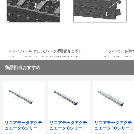
ドライバーをクロスバーの両端溝に差し
ドライバーを弾
込み、クロスバーをこじ開けてください
合わせて、弾性
取り外してくだ
商品担当おすすめ
リニアモータアクチ
リニアモータアクチ
リニアモータアクチ
ュエータ 6シリーズ
ュエータ 8シリーズ
ュエータ 10シリー
標準タイプ インクリ
標準タイプ インクリ
ズ 標準タイプ 重荷