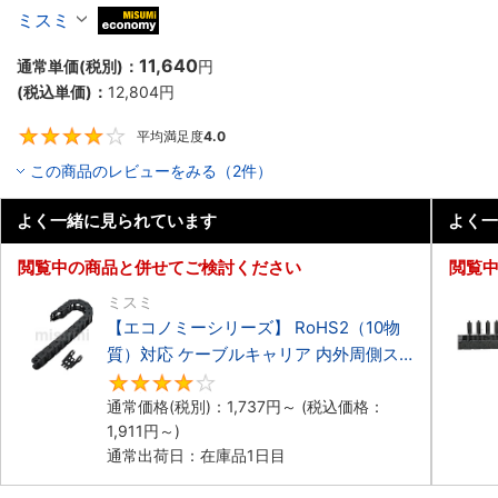
ーブルキャリア 低発塵・低騒音タイプ
ミスミ
MiSUMi economy
11,640
通常単価(税別)：
円
(税込単価)：
12,804
円
平均満足度
4.0
4
この商品のレビューをみる（2件）
よく一緒に見られています
よく一
閲覧中の商品と併せてご検討ください
閲覧
ミスミ
【エコノミーシリーズ】 RoHS2（10物
質）対応 ケーブルキャリア 内外周側ス
ナップ開閉タイプ
4.2
通常価格(税別)：
1,737
円
～
(税込価格：
1,911
円
～)
通常出荷日：在庫品1日目