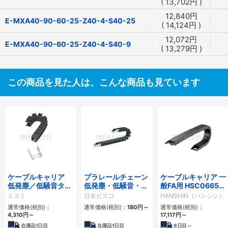
(
13,702
円
)
12,840
円
E-MXA40-90-60-25-Z40-4-S40-25
(
14,124
円
)
12,072
円
E-MXA40-90-60-25-Z40-4-S40-9
(
13,279
円
)
この商品を見た人は、こんな商品も見ています
ケーブルキャリア
プラレールチェーン
ケーブルキャリア 一
低発塵／低騒音タイ
低発塵・低騒音・フ
般FA用 HSC0665シ
プ
ラップ開閉・ヒンジ
リーズ
ミスミ
日本ピスコ
HANSHIN（ハンシン）
連結タイプ SCシリ
通常価格(税別)：
通常価格(税別)：
180
円
～
通常価格(税別)：
ーズ
4,310
円
～
17,117
円
～
在庫品1日目
在庫品1日目
8
日目～