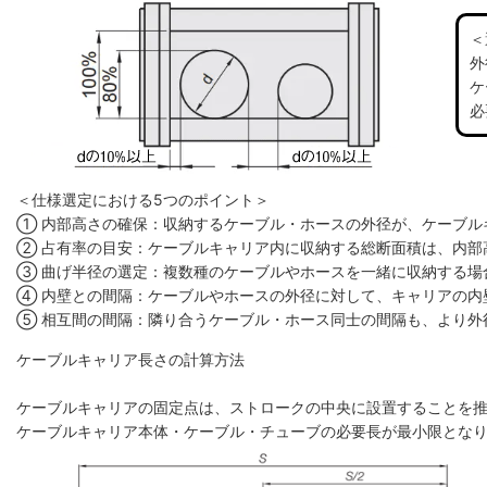
＜
外
ケ
必
＜仕様選定における5つのポイント＞
① 内部高さの確保：収納するケーブル・ホースの外径が、ケーブル
② 占有率の目安：ケーブルキャリア内に収納する総断面積は、内部高
③ 曲げ半径の選定：複数種のケーブルやホースを一緒に収納する場
④ 内壁との間隔：ケーブルやホースの外径に対して、キャリアの内
⑤ 相互間の間隔：隣り合うケーブル・ホース同士の間隔も、より外
ケーブルキャリア長さの計算方法
ケーブルキャリアの固定点は、ストロークの中央に設置することを
ケーブルキャリア本体・ケーブル・チューブの必要長が最小限とな