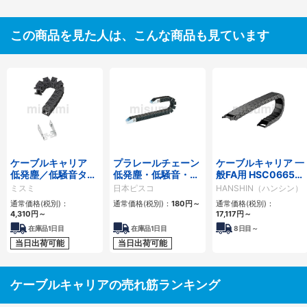
この商品を見た人は、こんな商品も見ています
ケーブルキャリア
プラレールチェーン
ケーブルキャリア 一
低発塵／低騒音タイ
低発塵・低騒音・フ
般FA用 HSC0665シ
プ
ラップ開閉・ヒンジ
リーズ
ミスミ
日本ピスコ
HANSHIN（ハンシン）
連結タイプ SCシリ
通常価格(税別)：
通常価格(税別)：
180
円
～
通常価格(税別)：
ーズ
4,310
円
～
17,117
円
～
在庫品1日目
在庫品1日目
8
日目～
当日出荷可能
当日出荷可能
ケーブルキャリアの売れ筋ランキング