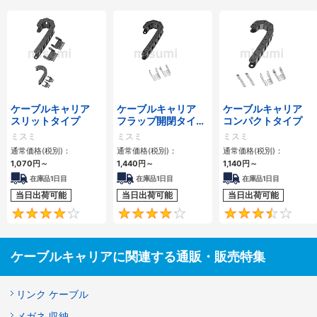
ケーブルキャリア
ケーブルキャリア
ケーブルキャリア
スリットタイプ
フラップ開閉タイ
コンパクトタイプ
プ 本体＋取付金具
ミスミ
ミスミ
ミスミ
通常価格(税別)：
通常価格(税別)：
通常価格(税別)：
1,070
円
～
1,440
円
～
1,140
円
～
在庫品1日目
在庫品1日目
在庫品1日目
当日出荷可能
当日出荷可能
当日出荷可能
4.1
4.2
ケーブルキャリアに関連する通販・販売特集
リンク ケーブル
メガネ 収納