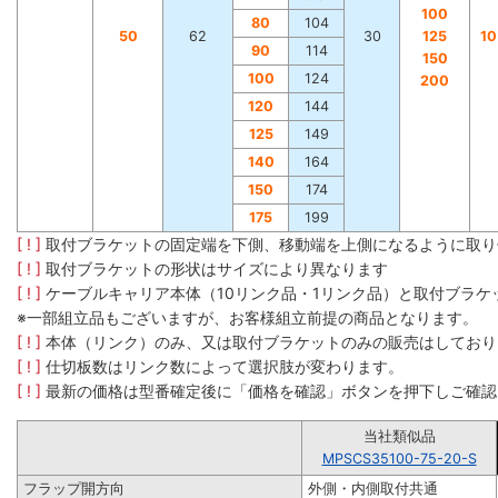
100
80
104
50
62
30
125
1
90
114
150
100
124
200
120
144
125
149
140
164
150
174
175
199
[ ! ]
取付ブラケットの固定端を下側、移動端を上側になるように取り
[ ! ]
取付ブラケットの形状はサイズにより異なります
[ ! ]
ケーブルキャリア本体（10リンク品・1リンク品）と取付ブラ
※一部組立品もございますが、お客様組立前提の商品となります。
[ ! ]
本体（リンク）のみ、又は取付ブラケットのみの販売はしており
[ ! ]
仕切板数はリンク数によって選択肢が変わります。
[ ! ]
最新の価格は型番確定後に「価格を確認」ボタンを押下しご確認
当社類似品
MPSCS35100-75-20-S
フラップ開方向
外側・内側取付共通