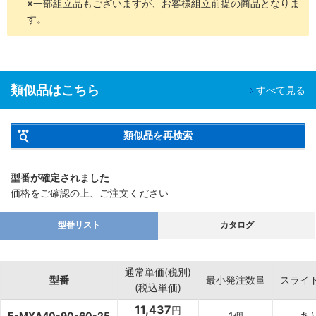
※一部組立品もございますが、お客様組立前提の商品となりま
す。
類似品はこちら
すべて見る
類似品を再検索
型番が確定されました
価格をご確認の上、ご注文ください
型番リスト
カタログ
通常単価(税別)
型番
最小発注数量
スライ
(税込単価)
11,437
円
E-MXA40-90-60-25
1個
あ