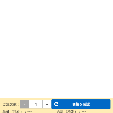
ご注文数：
価格を確認
-
+
単価（税別）：
---
合計（税別）：
---