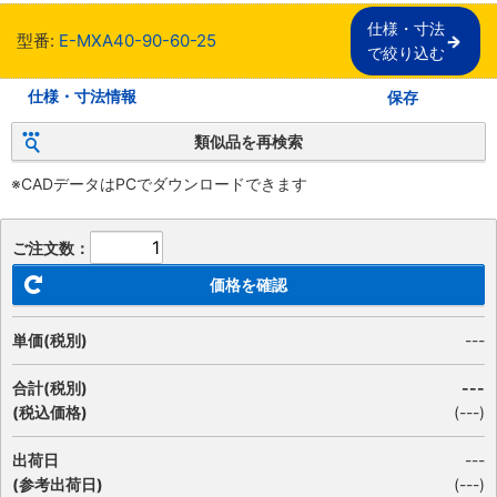
仕様・寸法

型番:
E-MXA40-90-60-25
で絞り込む
仕様・寸法情報
保存
類似品を再検索
※CADデータはPCでダウンロードできます
ご注文数：
価格を確認
単価(税別)
---
合計(税別)
---
(税込価格)
(
---
)
出荷日
---
(参考出荷日)
(---)