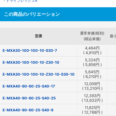
トライフレックスR
この商品のバリエーション
通常単価(税別)
型番
最
(税込単価)
4,464
円
E-MXA30-100-100-10-S30-7
(
4,910
円
)
5,324
円
E-MXA30-100-100-10-Z30-10
(
5,856
円
)
5,645
円
E-MXA30-100-100-10-Z30-10-S30-10
(
6,210
円
)
12,009
円
E-MXA40-90-60-25-S40-17
(
13,210
円
)
12,393
円
E-MXA40-90-60-25-S40-25
(
13,632
円
)
11,625
円
E-MXA40-90-60-25-S40-9
(
12,788
円
)