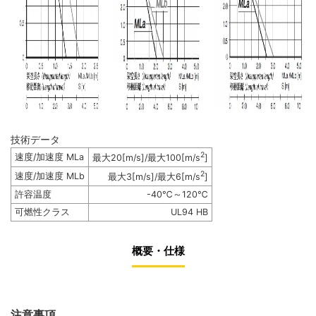
技術データ
2
速度/加速度 MLa
最大20[m/s]/最大100[m/s
]
2
速度/加速度 MLb
最大3[m/s]/最大6[m/s
]
許容温度
-40℃～120℃
可燃性クラス
UL94 HB
概要・仕様
注意事項