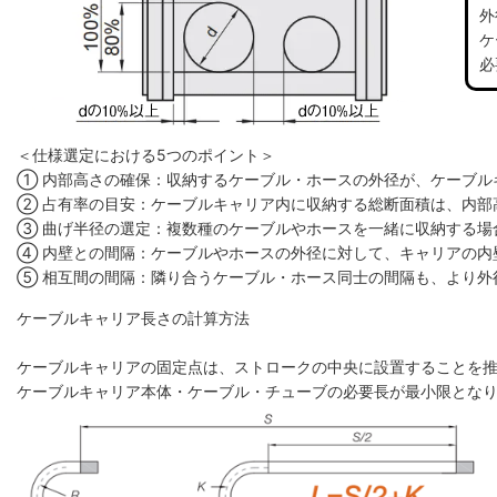
外
ケ
必
＜仕様選定における5つのポイント＞
① 内部高さの確保：収納するケーブル・ホースの外径が、ケーブル
② 占有率の目安：ケーブルキャリア内に収納する総断面積は、内部高
③ 曲げ半径の選定：複数種のケーブルやホースを一緒に収納する場
④ 内壁との間隔：ケーブルやホースの外径に対して、キャリアの内
⑤ 相互間の間隔：隣り合うケーブル・ホース同士の間隔も、より外
ケーブルキャリア長さの計算方法
ケーブルキャリアの固定点は、ストロークの中央に設置することを
ケーブルキャリア本体・ケーブル・チューブの必要長が最小限とな