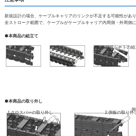
新規設計の場合、ケーブルキャリアのリンクが不足する可能性があり
全ストローク範囲で、ケーブルがケーブルキャリア内周側・外周側
●本商品の組立て
1.側板の組立
2.弾性シートの組
●本商品の取り外し
側板のリンクを斜めに前のリンクに差し
弾性シートを両側
1.クロスバーの取り外し
2.側板の取り外
込み、はめ込みます
ください