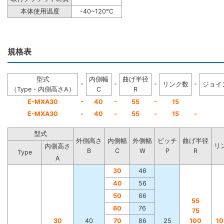
本体使用温度
-40~120℃
規格表
型式
内側幅
曲げ半径
-
-
-
-
リンク数
ジョイ
（Type・内側高さA）
C
R
-
-
-
E-MXA30
40
55
15
E-MXA30
-
40
-
55
-
15
-
型式
外側高さ
内側幅
外側幅
ピッチ
曲げ半径
リ
内側高さ
B
C
W
P
R
Type
A
30
46
40
56
50
66
55
60
76
75
30
40
70
86
25
100
1