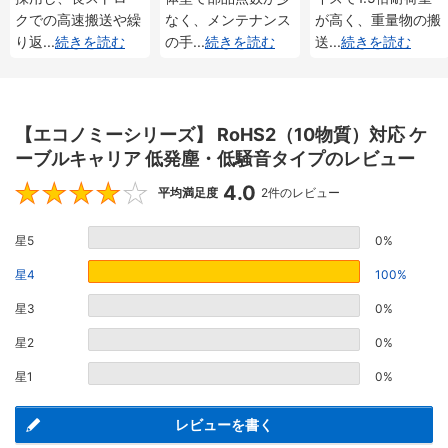
仕様
クでの高速搬送や繰
なく、メンテナンス
が高く、重量物の搬
り返
...
続きを読む
の手
...
続きを読む
送
...
続きを読む
【エコノミーシリーズ】 RoHS2（10物質）対応 ケ
ーブルキャリア 低発塵・低騒音タイプのレビュー
4.0
4
平均満足度
2件のレビュー
星5
0%
星4
100%
星3
0%
星2
0%
星1
0%
レビューを書く