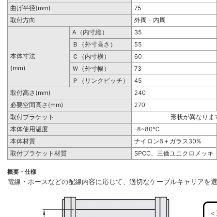
曲げ半径(mm)
75
取付方向
外周・内周
A（内寸縦）
35
Ｂ（外寸高さ）
55
本体寸法
Ｃ（内寸横）
60
(mm)
Ｗ（外寸幅）
73
Ｐ（リンクピッチ）
45
取付高さ(mm)
240
必要空間高さ(mm)
270
取付ブラケット
形状が異なりま
本体使用温度
-8~80℃
本体材質
ナイロン6＋ガラス30%
取付ブラケット材質
SPCC、三価ユニクロメッキ
概要・仕様
電線・ホースなどの配線内容に応じて、適切なケーブルキャリアを
＜