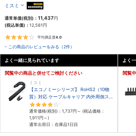
ーブルキャリア 低発塵・低騒音タイプ
ミスミ
MiSUMi economy
11,437
通常単価(税別)：
円
(税込単価)：
12,581
円
平均満足度
4.0
4
この商品のレビューをみる（2件）
よく一緒に見られています
よく一
閲覧中の商品と併せてご検討ください
閲覧
ミスミ
【エコノミーシリーズ】 RoHS2（10物
質）対応 ケーブルキャリア 内外周側ス
ナップ開閉タイプ
4.2
通常価格(税別)：
1,737
円
～
(税込価格：
1,911
円
～)
通常出荷日：在庫品1日目