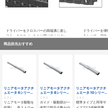
ドライバーをクロスバーの両端溝に差し
ドライバーを弾
込み、クロスバーをこじ開けてください
合わせて、弾性
取り外してくだ
商品担当おすすめ
リニアモータアクチ
リニアモータアクチ
リニアモータアクチ
ュエータ 6シリーズ
ュエータ 8シリーズ
ュエータ 10シリー
標準タイプ インクリ
標準タイプ インクリ
ズ 標準タイプ 重荷
ミスミ
ミスミ
ミスミ
メンタル・アブソリ
メンタル・アブソリ
重 インクリメンタ
リニアモータ駆動を
ガイド・駆動部が一
標準タイプと同等サ
ュート仕様
ュート仕様
ル・アブソリュート
採用し、長ストロー
体型で部品点数が少
イズで1.5倍耐荷重