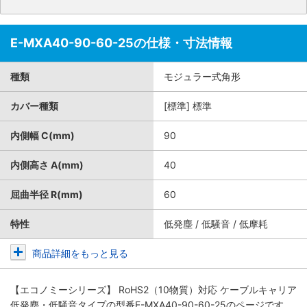
E-MXA40-90-60-25の仕様・寸法情報
種類
モジュラー式角形
カバー種類
[標準] 標準
内側幅 C(mm)
90
内側高さ A(mm)
40
屈曲半径 R(mm)
60
特性
低発塵 / 低騒音 / 低摩耗
商品詳細をもっと見る
【エコノミーシリーズ】 RoHS2（10物質）対応 ケーブルキャリア
低発塵・低騒音タイプ
の型番E-MXA40-90-60-25のページです。