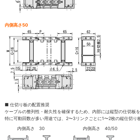
内側高さ50
■ 仕切り板の配置推奨
ケーブルの整列性・耐久性を確保するため、内部には縦型の仕切板
特に可動回数が多い用途では、2〜3リンクごとに1〜2枚の縦仕切
内側高さ 30
内側高さ 40/50