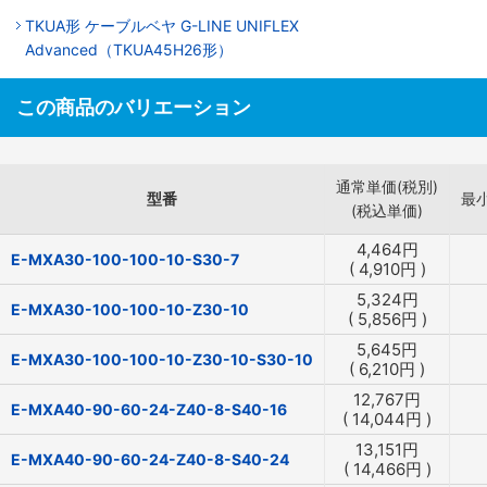
TKUA形 ケーブルベヤ G-LINE UNIFLEX
Advanced（TKUA45H26形）
この商品のバリエーション
通常単価(税別)
型番
最
(税込単価)
4,464
円
E-MXA30-100-100-10-S30-7
(
4,910
円
)
5,324
円
E-MXA30-100-100-10-Z30-10
(
5,856
円
)
5,645
円
E-MXA30-100-100-10-Z30-10-S30-10
(
6,210
円
)
12,767
円
E-MXA40-90-60-24-Z40-8-S40-16
(
14,044
円
)
13,151
円
E-MXA40-90-60-24-Z40-8-S40-24
(
14,466
円
)