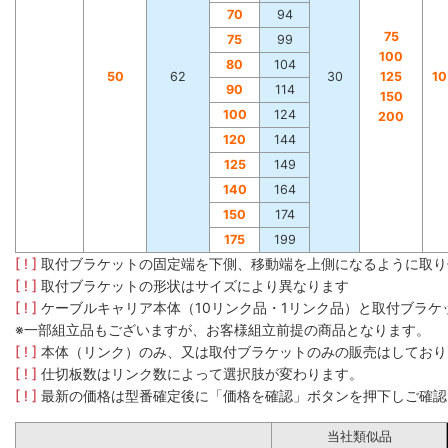
70
94
75
75
99
100
80
104
50
62
30
125
1
90
114
150
100
124
200
120
144
125
149
140
164
150
174
175
199
[ ! ]
取付ブラケットの固定端を下側、移動端を上側になるように取り
[ ! ]
取付ブラケットの形状はサイズにより異なります
[ ! ]
ケーブルキャリア本体（10リンク品・1リンク品）と取付ブラ
※一部組立品もございますが、お客様組立前提の商品となります。
[ ! ]
本体（リンク）のみ、又は取付ブラケットのみの販売はしており
[ ! ]
仕切板数はリンク数によって選択肢が変わります。
[ ! ]
最新の価格は型番確定後に「価格を確認」ボタンを押下しご確認
当社類似品