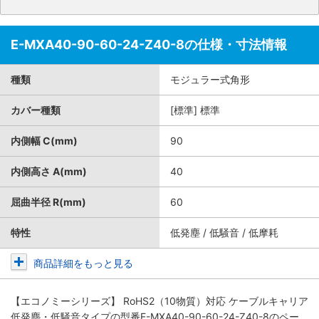
E-MXA40-90-60-24-Z40-8の仕様・寸法情報
種類
モジュラー式角形
カバー種類
[標準] 標準
内側幅 C(mm)
90
内側高さ A(mm)
40
屈曲半径 R(mm)
60
特性
低発塵 / 低騒音 / 低摩耗
商品詳細をもっと見る
【エコノミーシリーズ】 RoHS2（10物質）対応 ケーブルキャリア
低発塵・低騒音タイプ
の型番E-MXA40-90-60-24-Z40-8のペー