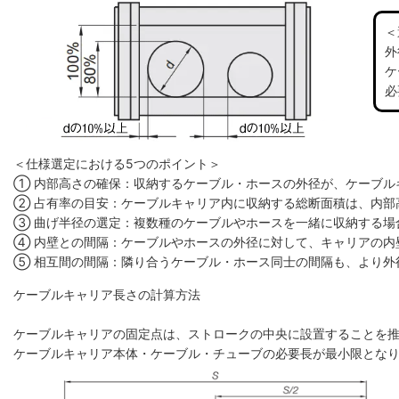
＜
外
ケ
必
＜仕様選定における5つのポイント＞
① 内部高さの確保：収納するケーブル・ホースの外径が、ケーブル
② 占有率の目安：ケーブルキャリア内に収納する総断面積は、内部高
③ 曲げ半径の選定：複数種のケーブルやホースを一緒に収納する場
④ 内壁との間隔：ケーブルやホースの外径に対して、キャリアの内
⑤ 相互間の間隔：隣り合うケーブル・ホース同士の間隔も、より外
ケーブルキャリア長さの計算方法
ケーブルキャリアの固定点は、ストロークの中央に設置することを
ケーブルキャリア本体・ケーブル・チューブの必要長が最小限とな