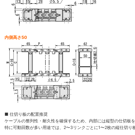
内側高さ50
■ 仕切り板の配置推奨
ケーブルの整列性・耐久性を確保するため、内部には縦型の仕切板
特に可動回数が多い用途では、2〜3リンクごとに1〜2枚の縦仕切