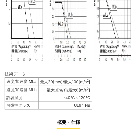
技術データ
2
速度/加速度 MLa
最大20[m/s]/最大100[m/s
]
2
速度/加速度 MLb
最大3[m/s]/最大6[m/s
]
許容温度
-40℃～120℃
可燃性クラス
UL94 HB
概要・仕様