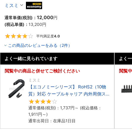
ーブルキャリア 低発塵・低騒音タイプ
ミスミ
MiSUMi economy
12,000
通常単価(税別)：
円
(税込単価)：
13,200
円
平均満足度
4.0
4
この商品のレビューをみる（2件）
よく一緒に見られています
よく一
閲覧中の商品と併せてご検討ください
閲覧
ミスミ
【エコノミーシリーズ】 RoHS2（10物
質）対応 ケーブルキャリア 内外周側ス
ナップ開閉タイプ
4.2
通常価格(税別)：
1,737
円
～
(税込価格：
1,911
円
～)
通常出荷日：在庫品1日目