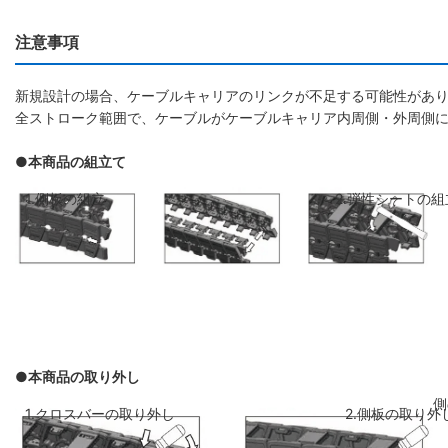
注意事項
新規設計の場合、ケーブルキャリアのリンクが不足する可能性があり
全ストローク範囲で、ケーブルがケーブルキャリア内周側・外周側
●本商品の組立て
1.側板の組立
2.弾性シートの組
●本商品の取り外し
側板のリンクを斜めに前のリンクに差し
弾性シートを両側
1.クロスバーの取り外し
2.側板の取り外
込み、はめ込みます
ください