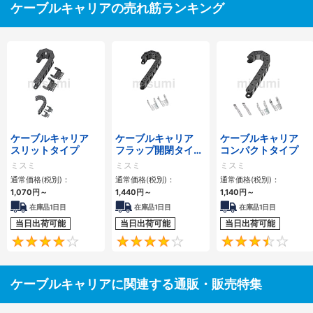
ケーブルキャリアの売れ筋ランキング
ケーブルキャリア
ケーブルキャリア
ケーブルキャリア
スリットタイプ
フラップ開閉タイ
コンパクトタイプ
プ 本体＋取付金具
ミスミ
ミスミ
ミスミ
通常価格(税別)：
通常価格(税別)：
通常価格(税別)：
1,070
円
～
1,440
円
～
1,140
円
～
在庫品1日目
在庫品1日目
在庫品1日目
当日出荷可能
当日出荷可能
当日出荷可能
4.1
4.2
ケーブルキャリアに関連する通販・販売特集