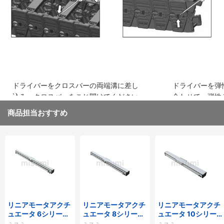
ドライバーをクロスバーの両端溝に差し
ドライバーを弾
込み、クロスバーをこじ開けてください
合わせて、弾性
取り外してくだ
商品担当おすすめ
リニアモータアクチ
リニアモータアクチ
リニアモータアクチ
ュエータ 6シリーズ
ュエータ 8シリーズ
ュエータ 10シリー
標準タイプ インクリ
標準タイプ インクリ
ズ 標準タイプ 重荷