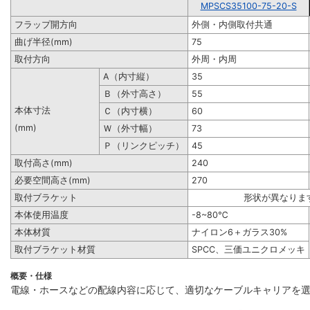
MPSCS35100-75-20-S
フラップ開方向
外側・内側取付共通
曲げ半径(mm)
75
取付方向
外周・内周
A（内寸縦）
35
Ｂ（外寸高さ）
55
本体寸法
Ｃ（内寸横）
60
(mm)
Ｗ（外寸幅）
73
Ｐ（リンクピッチ）
45
取付高さ(mm)
240
必要空間高さ(mm)
270
取付ブラケット
形状が異なりま
本体使用温度
-8~80℃
本体材質
ナイロン6＋ガラス30%
取付ブラケット材質
SPCC、三価ユニクロメッキ
概要・仕様
電線・ホースなどの配線内容に応じて、適切なケーブルキャリアを