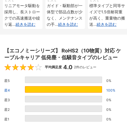
ミスミ
ミスミ
ミスミ
メンタル・アブソリ
メンタル・アブソリ
重 インクリメンタ
リニアモータ駆動を
ガイド・駆動部が一
標準タイプと同等サ
ュート仕様
ュート仕様
ル・アブソリュート
採用し、長ストロー
体型で部品点数が少
イズで1.5倍耐荷重
仕様
クでの高速搬送や繰
なく、メンテナンス
が高く、重量物の搬
り返
...
続きを読む
の手
...
続きを読む
送
...
続きを読む
【エコノミーシリーズ】 RoHS2（10物質）対応 ケ
ーブルキャリア 低発塵・低騒音タイプのレビュー
4.0
4
平均満足度
2件のレビュー
星5
0%
星4
100%
星3
0%
星2
0%
星1
0%