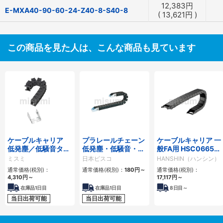
12,383
円
E-MXA40-90-60-24-Z40-8-S40-8
(
13,621
円
)
この商品を見た人は、こんな商品も見ています
ケーブルキャリア
プラレールチェーン
ケーブルキャリア 一
低発塵／低騒音タイ
低発塵・低騒音・フ
般FA用 HSC0665シ
プ
ラップ開閉・ヒンジ
リーズ
ミスミ
日本ピスコ
HANSHIN（ハンシン）
連結タイプ SCシリ
通常価格(税別)：
通常価格(税別)：
180
円
～
通常価格(税別)：
ーズ
4,310
円
～
17,117
円
～
在庫品1日目
在庫品1日目
8
日目～
当日出荷可能
当日出荷可能