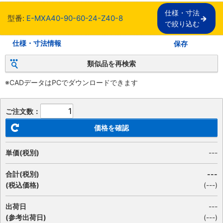
仕様・寸法

型番:
E-MXA40-90-60-24-Z40-8
で絞り込む
仕様・寸法情報
保存
類似品を再検索
※CADデータはPCでダウンロードできます
ご注文数：
価格を確認
単価(税別)
---
合計(税別)
---
(税込価格)
(
---
)
出荷日
---
(参考出荷日)
(---)