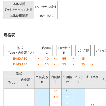
本体材質
PA+ガラス繊維
取付ブラケット材質
本体使用温度
-40~120℃
規格表
型式
内側幅
曲げ半径
-
-
-
-
リンク数
ジョイ
（Type・内側高さA）
C
R
-
-
-
E-MXA30
40
55
15
E-MXA30
-
40
-
55
-
15
-
型式
外側高さ
内側幅
外側幅
ピッチ
曲げ半径
リ
内側高さ
B
C
W
P
R
Type
A
30
46
40
56
50
66
55