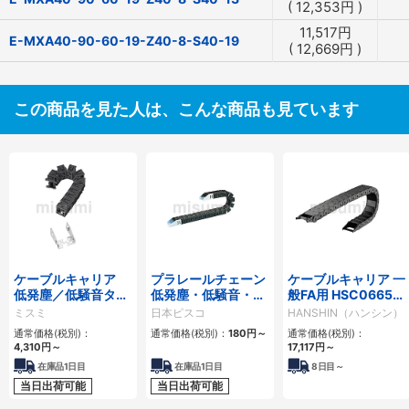
(
12,353
円
)
11,517
円
E-MXA40-90-60-19-Z40-8-S40-19
(
12,669
円
)
この商品を見た人は、こんな商品も見ています
ケーブルキャリア
プラレールチェーン
ケーブルキャリア 一
低発塵／低騒音タイ
低発塵・低騒音・フ
般FA用 HSC0665シ
プ
ラップ開閉・ヒンジ
リーズ
ミスミ
日本ピスコ
HANSHIN（ハンシン）
連結タイプ SCシリ
通常価格(税別)：
通常価格(税別)：
180
円
～
通常価格(税別)：
ーズ
4,310
円
～
17,117
円
～
在庫品1日目
在庫品1日目
8
日目～
当日出荷可能
当日出荷可能