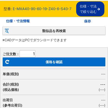
仕様・寸法

型番:
E-MXA40-90-60-19-Z40-6-S40-7
で絞り込む
仕様・寸法情報
保存
類似品を再検索
※CADデータはPCでダウンロードできます
ご注文数：
価格を確認
単価(税別)
---
合計(税別)
---
(税込価格)
(
---
)
出荷日
---
(参考出荷日)
(---)