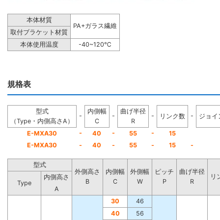
本体材質
PA+ガラス繊維
取付ブラケット材質
本体使用温度
-40~120℃
規格表
型式
内側幅
曲げ半径
-
-
-
-
リンク数
ジョイ
（Type・内側高さA）
C
R
-
-
-
E-MXA30
40
55
15
E-MXA30
-
40
-
55
-
15
-
型式
外側高さ
内側幅
外側幅
ピッチ
曲げ半径
リ
内側高さ
B
C
W
P
R
Type
A
30
46
40
56