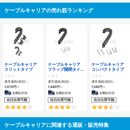
ケーブルキャリアの売れ筋ランキング
ケーブルキャリア
ケーブルキャリア
ケーブルキャリア
スリットタイプ
フラップ開閉タイ
コンパクトタイプ
プ 本体＋取付金具
ミスミ
ミスミ
ミスミ
通常価格(税別)：
通常価格(税別)：
通常価格(税別)：
1,070
円
～
1,440
円
～
1,140
円
～
在庫品1日目
在庫品1日目
在庫品1日目
当日出荷可能
当日出荷可能
当日出荷可能
4.1
4.2
ケーブルキャリアに関連する通販・販売特集