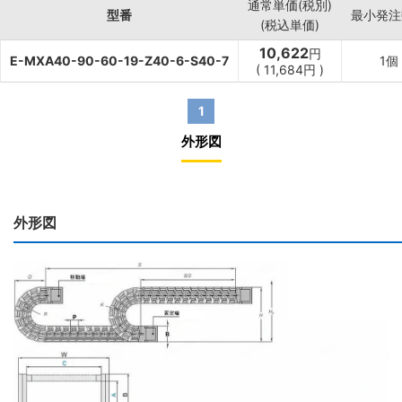
通常単価(税別)
型番
最小発注
(税込単価)
10,622
円
E-MXA40-90-60-19-Z40-6-S40-7
1個
(
11,684
円
)
1
外形図
外形図