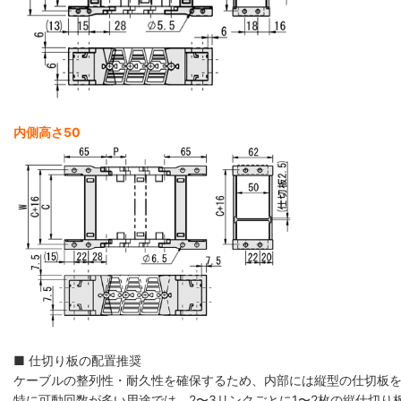
内側高さ50
■ 仕切り板の配置推奨
ケーブルの整列性・耐久性を確保するため、内部には縦型の仕切板
特に可動回数が多い用途では、2〜3リンクごとに1〜2枚の縦仕切