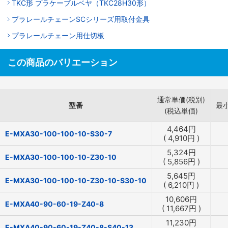
TKC形 プラケーブルベヤ（TKC28H30形）
プラレールチェーンSCシリーズ用取付金具
プラレールチェーン用仕切板
この商品のバリエーション
通常単価(税別)
型番
最
(税込単価)
4,464
円
E-MXA30-100-100-10-S30-7
(
4,910
円
)
5,324
円
E-MXA30-100-100-10-Z30-10
(
5,856
円
)
5,645
円
E-MXA30-100-100-10-Z30-10-S30-10
(
6,210
円
)
10,606
円
E-MXA40-90-60-19-Z40-8
(
11,667
円
)
11,230
円
E-MXA40-90-60-19-Z40-8-S40-13