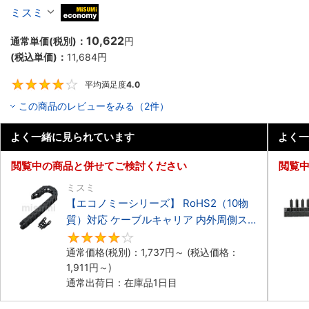
ーブルキャリア 低発塵・低騒音タイプ
ミスミ
MiSUMi economy
10,622
通常単価(税別)：
円
(税込単価)：
11,684
円
平均満足度
4.0
4
この商品のレビューをみる（2件）
よく一緒に見られています
よく一
閲覧中の商品と併せてご検討ください
閲覧
ミスミ
【エコノミーシリーズ】 RoHS2（10物
質）対応 ケーブルキャリア 内外周側ス
ナップ開閉タイプ
4.2
通常価格(税別)：
1,737
円
～
(税込価格：
1,911
円
～)
通常出荷日：在庫品1日目