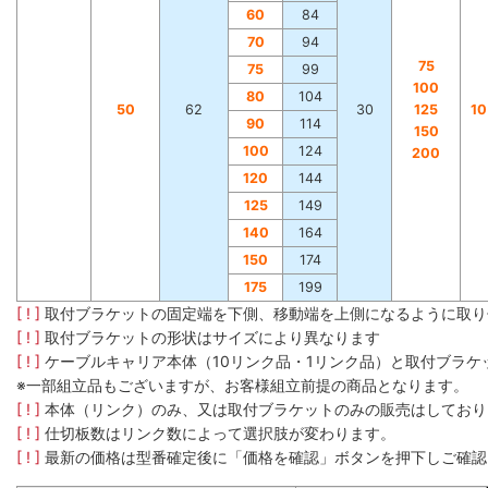
60
84
70
94
75
75
99
100
80
104
50
62
30
125
1
90
114
150
100
124
200
120
144
125
149
140
164
150
174
175
199
[ ! ]
取付ブラケットの固定端を下側、移動端を上側になるように取り
[ ! ]
取付ブラケットの形状はサイズにより異なります
[ ! ]
ケーブルキャリア本体（10リンク品・1リンク品）と取付ブラ
※一部組立品もございますが、お客様組立前提の商品となります。
[ ! ]
本体（リンク）のみ、又は取付ブラケットのみの販売はしており
[ ! ]
仕切板数はリンク数によって選択肢が変わります。
[ ! ]
最新の価格は型番確定後に「価格を確認」ボタンを押下しご確認