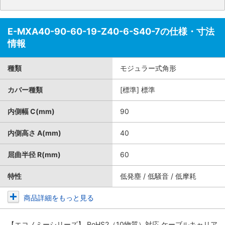
E-MXA40-90-60-19-Z40-6-S40-7の仕様・寸法
情報
種類
モジュラー式角形
カバー種類
[標準] 標準
内側幅 C(mm)
90
内側高さ A(mm)
40
屈曲半径 R(mm)
60
特性
低発塵 / 低騒音 / 低摩耗
商品詳細をもっと見る
【エコノミーシリーズ】 RoHS2（10物質）対応 ケーブルキャリア