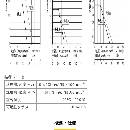
技術データ
2
速度/加速度 MLa
最大20[m/s]/最大100[m/s
]
2
速度/加速度 MLb
最大3[m/s]/最大6[m/s
]
許容温度
-40℃～120℃
可燃性クラス
UL94 HB
概要・仕様