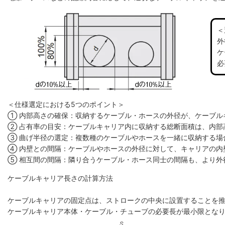
＜
外
ケ
必
＜仕様選定における5つのポイント＞
① 内部高さの確保：収納するケーブル・ホースの外径が、ケーブル
② 占有率の目安：ケーブルキャリア内に収納する総断面積は、内部高
③ 曲げ半径の選定：複数種のケーブルやホースを一緒に収納する場
④ 内壁との間隔：ケーブルやホースの外径に対して、キャリアの内
⑤ 相互間の間隔：隣り合うケーブル・ホース同士の間隔も、より外
ケーブルキャリア長さの計算方法
ケーブルキャリアの固定点は、ストロークの中央に設置することを
ケーブルキャリア本体・ケーブル・チューブの必要長が最小限とな