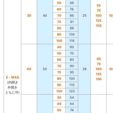
50
66
55
60
76
75
30
40
70
86
25
100
1
125
75
91
150
80
96
90
106
100
116
40
60
50
70
60
60
80
75
70
90
40
50
28
100
1
75
95
125
E－MXA
80
100
150
(内開き
90
110
外開き
100
120
ともに可)
30
54
40
64
50
74