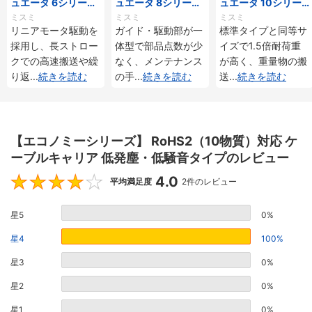
ュエータ 6シリーズ
ュエータ 8シリーズ
ュエータ 10シリー
標準タイプ インクリ
標準タイプ インクリ
ズ 標準タイプ 重荷
ミスミ
ミスミ
ミスミ
メンタル・アブソリ
メンタル・アブソリ
重 インクリメンタ
リニアモータ駆動を
ガイド・駆動部が一
標準タイプと同等サ
ュート仕様
ュート仕様
ル・アブソリュート
採用し、長ストロー
体型で部品点数が少
イズで1.5倍耐荷重
仕様
クでの高速搬送や繰
なく、メンテナンス
が高く、重量物の搬
り返
...
続きを読む
の手
...
続きを読む
送
...
続きを読む
【エコノミーシリーズ】 RoHS2（10物質）対応 ケ
ーブルキャリア 低発塵・低騒音タイプのレビュー
4.0
4
平均満足度
2件のレビュー
星5
0%
星4
100%
星3
0%
星2
0%
星1
0%