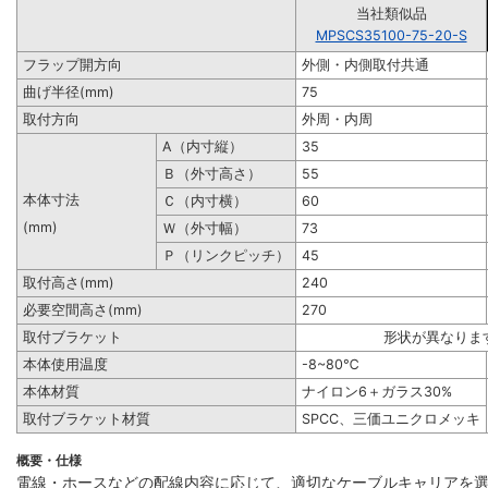
当社類似品
MPSCS35100-75-20-S
フラップ開方向
外側・内側取付共通
曲げ半径(mm)
75
取付方向
外周・内周
A（内寸縦）
35
Ｂ（外寸高さ）
55
本体寸法
Ｃ（内寸横）
60
(mm)
Ｗ（外寸幅）
73
Ｐ（リンクピッチ）
45
取付高さ(mm)
240
必要空間高さ(mm)
270
取付ブラケット
形状が異なりま
本体使用温度
-8~80℃
本体材質
ナイロン6＋ガラス30%
取付ブラケット材質
SPCC、三価ユニクロメッキ
概要・仕様
電線・ホースなどの配線内容に応じて、適切なケーブルキャリアを