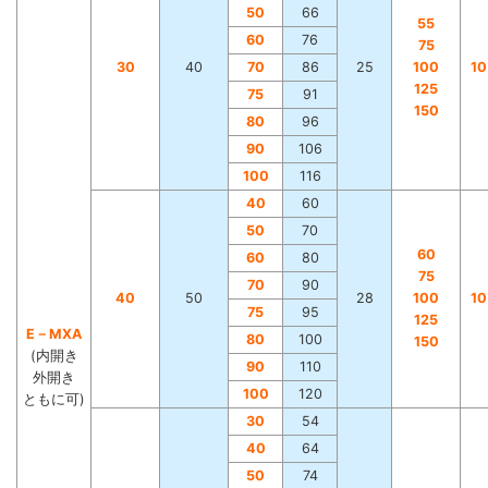
50
66
55
60
76
75
30
40
70
86
25
100
1
125
75
91
150
80
96
90
106
100
116
40
60
50
70
60
60
80
75
70
90
40
50
28
100
1
75
95
125
E－MXA
80
100
150
(内開き
90
110
外開き
100
120
ともに可)
30
54
40
64
50
74