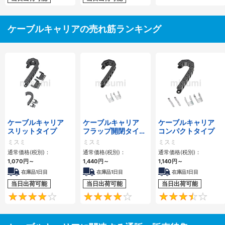
ケーブルキャリアの売れ筋ランキング
ケーブルキャリア
ケーブルキャリア
ケーブルキャリア
スリットタイプ
フラップ開閉タイ
コンパクトタイプ
プ 本体＋取付金具
ミスミ
ミスミ
ミスミ
通常価格(税別)：
通常価格(税別)：
通常価格(税別)：
1,070
円
～
1,440
円
～
1,140
円
～
在庫品1日目
在庫品1日目
在庫品1日目
当日出荷可能
当日出荷可能
当日出荷可能
4.1
4.2