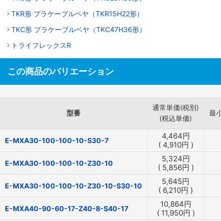
TKR形 プラケーブルベヤ（TKR15H22形）
TKC形 プラケーブルベヤ（TKC47H36形）
トライフレックスR
この商品のバリエーション
通常単価(税別)
型番
最
(税込単価)
4,464
円
E-MXA30-100-100-10-S30-7
(
4,910
円
)
5,324
円
E-MXA30-100-100-10-Z30-10
(
5,856
円
)
5,645
円
E-MXA30-100-100-10-Z30-10-S30-10
(
6,210
円
)
10,864
円
E-MXA40-90-60-17-Z40-8-S40-17
(
11,950
円
)