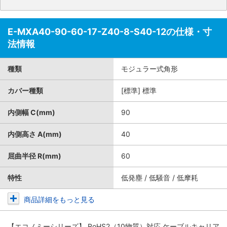
E-MXA40-90-60-17-Z40-8-S40-12の仕様・寸
法情報
種類
モジュラー式角形
カバー種類
[標準] 標準
内側幅 C(mm)
90
内側高さ A(mm)
40
屈曲半径 R(mm)
60
特性
低発塵 / 低騒音 / 低摩耗
商品詳細をもっと見る
【エコノミーシリーズ】 RoHS2（10物質）対応 ケーブルキャリア