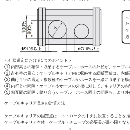
＜
外
ケ
必
＜仕様選定における5つのポイント＞
① 内部高さの確保：収納するケーブル・ホースの外径が、ケーブル
② 占有率の目安：ケーブルキャリア内に収納する総断面積は、内部高
③ 曲げ半径の選定：複数種のケーブルやホースを一緒に収納する場
④ 内壁との間隔：ケーブルやホースの外径に対して、キャリアの内
⑤ 相互間の間隔：隣り合うケーブル・ホース同士の間隔も、より外
ケーブルキャリア長さの計算方法
ケーブルキャリアの固定点は、ストロークの中央に設置することを
ケーブルキャリア本体・ケーブル・チューブの必要長が最小限とな