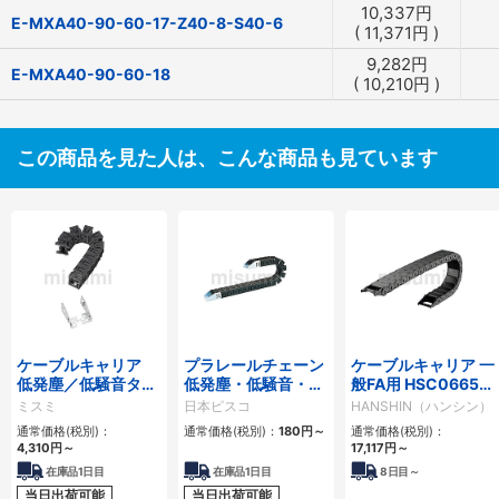
10,337
円
E-MXA40-90-60-17-Z40-8-S40-6
(
11,371
円
)
9,282
円
E-MXA40-90-60-18
(
10,210
円
)
この商品を見た人は、こんな商品も見ています
ケーブルキャリア
プラレールチェーン
ケーブルキャリア 一
低発塵／低騒音タイ
低発塵・低騒音・フ
般FA用 HSC0665シ
プ
ラップ開閉・ヒンジ
リーズ
ミスミ
日本ピスコ
HANSHIN（ハンシン）
連結タイプ SCシリ
通常価格(税別)：
通常価格(税別)：
180
円
～
通常価格(税別)：
ーズ
4,310
円
～
17,117
円
～
在庫品1日目
在庫品1日目
8
日目～
当日出荷可能
当日出荷可能