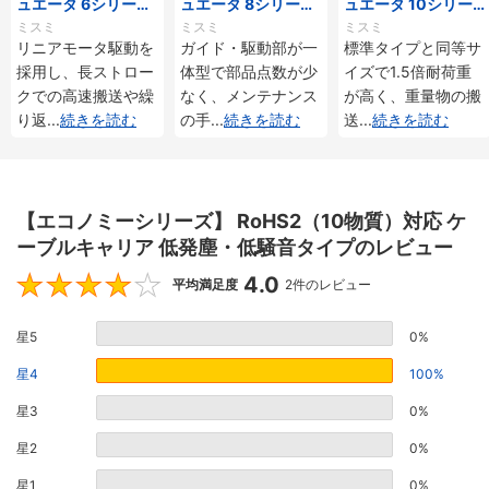
ュエータ 6シリーズ
ュエータ 8シリーズ
ュエータ 10シリー
標準タイプ インクリ
標準タイプ インクリ
ズ 標準タイプ 重荷
ミスミ
ミスミ
ミスミ
メンタル・アブソリ
メンタル・アブソリ
重 インクリメンタ
リニアモータ駆動を
ガイド・駆動部が一
標準タイプと同等サ
ュート仕様
ュート仕様
ル・アブソリュート
採用し、長ストロー
体型で部品点数が少
イズで1.5倍耐荷重
仕様
クでの高速搬送や繰
なく、メンテナンス
が高く、重量物の搬
り返
...
続きを読む
の手
...
続きを読む
送
...
続きを読む
【エコノミーシリーズ】 RoHS2（10物質）対応 ケ
ーブルキャリア 低発塵・低騒音タイプのレビュー
4.0
4
平均満足度
2件のレビュー
星5
0%
星4
100%
星3
0%
星2
0%
星1
0%