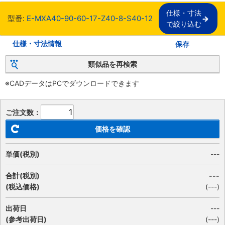
仕様・寸法

型番:
E-MXA40-90-60-17-Z40-8-S40-12
で絞り込む
仕様・寸法情報
保存
類似品を再検索
※CADデータはPCでダウンロードできます
ご注文数：
価格を確認
単価(税別)
---
合計(税別)
---
(税込価格)
(
---
)
出荷日
---
(参考出荷日)
(---)