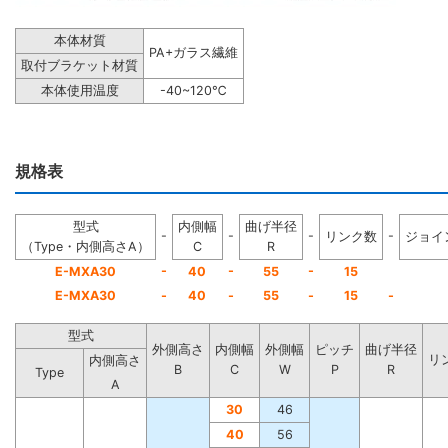
本体材質
PA+ガラス繊維
取付ブラケット材質
本体使用温度
-40~120℃
規格表
型式
内側幅
曲げ半径
-
-
-
-
リンク数
ジョイ
（Type・内側高さA）
C
R
-
-
-
E-MXA30
40
55
15
E-MXA30
-
40
-
55
-
15
-
型式
外側高さ
内側幅
外側幅
ピッチ
曲げ半径
リ
内側高さ
B
C
W
P
R
Type
A
30
46
40
56