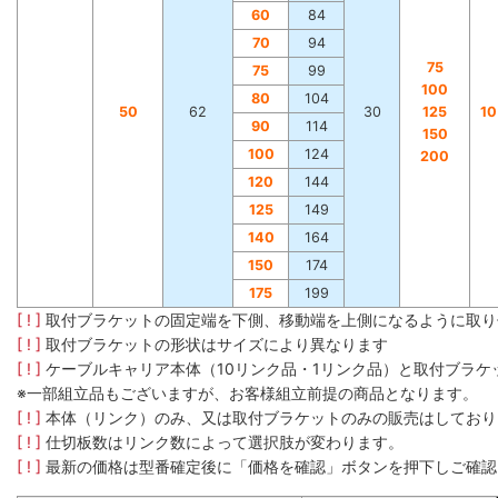
60
84
70
94
75
75
99
100
80
104
50
62
30
125
1
90
114
150
100
124
200
120
144
125
149
140
164
150
174
175
199
[ ! ]
取付ブラケットの固定端を下側、移動端を上側になるように取り
[ ! ]
取付ブラケットの形状はサイズにより異なります
[ ! ]
ケーブルキャリア本体（10リンク品・1リンク品）と取付ブラ
※一部組立品もございますが、お客様組立前提の商品となります。
[ ! ]
本体（リンク）のみ、又は取付ブラケットのみの販売はしており
[ ! ]
仕切板数はリンク数によって選択肢が変わります。
[ ! ]
最新の価格は型番確定後に「価格を確認」ボタンを押下しご確認