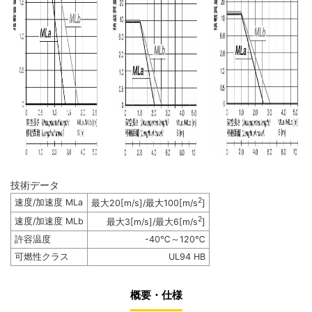
技術データ
2
速度/加速度 MLa
最大20[m/s]/最大100[m/s
]
2
速度/加速度 MLb
最大3[m/s]/最大6[m/s
]
許容温度
-40℃～120℃
可燃性クラス
UL94 HB
概要・仕様