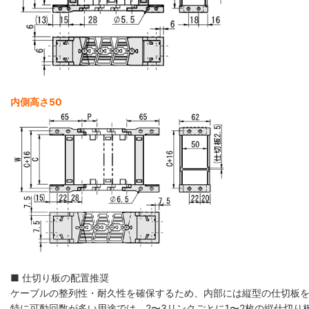
内側高さ50
■ 仕切り板の配置推奨
ケーブルの整列性・耐久性を確保するため、内部には縦型の仕切板
特に可動回数が多い用途では、2〜3リンクごとに1〜2枚の縦仕切