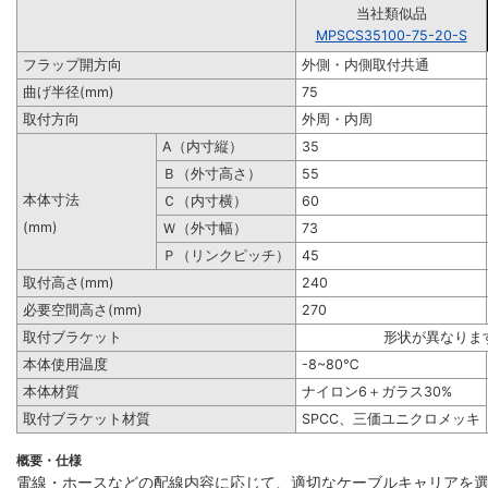
当社類似品
MPSCS35100-75-20-S
フラップ開方向
外側・内側取付共通
曲げ半径(mm)
75
取付方向
外周・内周
A（内寸縦）
35
Ｂ（外寸高さ）
55
本体寸法
Ｃ（内寸横）
60
(mm)
Ｗ（外寸幅）
73
Ｐ（リンクピッチ）
45
取付高さ(mm)
240
必要空間高さ(mm)
270
取付ブラケット
形状が異なりま
本体使用温度
-8~80℃
本体材質
ナイロン6＋ガラス30%
取付ブラケット材質
SPCC、三価ユニクロメッキ
概要・仕様
電線・ホースなどの配線内容に応じて、適切なケーブルキャリアを