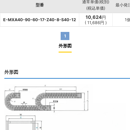
通常単価(税別)
型番
最小発
(税込単価)
10,624
円
E-MXA40-90-60-17-Z40-8-S40-12
1
(
11,686
円
)
1
外形図
外形図