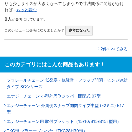
りも少しサイズが大きくなってしまうので寸法関係に問題がなけ
れば...
もっと読む
0人
が参考にしています。
このレビューは参考になりましたか？
参考になった
2件すべてみる
このカテゴリにはこんな商品もあります！
プラレールチェーン 低発塵・低騒音・フラップ開閉・ヒンジ連結
タイプ SCシリーズ
エナジーチェーン 小型外周側ジッパー開閉式 07型
エナジーチェーン 外周側スナップ開閉タイプ中型 (E2ミニ) B17
型
エナジーチェーン用 取付ブラケット（15/10/B15/B15i 型用）
TKC形 プラケーブルベヤ（TKC28H30形）