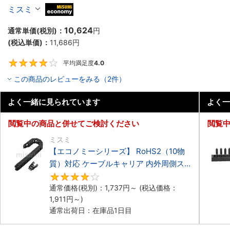
ーブルキャリア 低発塵・低騒音タイプ
ミスミ
MiSUMi economy
10,624
通常単価(税別)：
円
(税込単価)：
11,686
円
平均満足度
4.0
4
この商品のレビューをみる（2件）
よく一緒に見られています
よく一
閲覧中の商品と併せてご検討ください
閲覧
ミスミ
【エコノミーシリーズ】 RoHS2（10物
質）対応 ケーブルキャリア 内外周側ス
ナップ開閉タイプ
4.2
通常価格(税別)：
1,737
円
～
(税込価格：
1,911
円
～)
通常出荷日：在庫品1日目