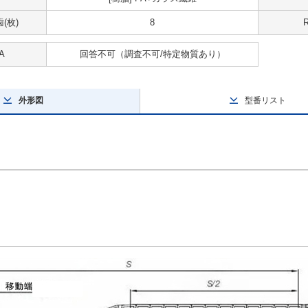
(枚)
8
A
回答不可
（調査不可/特定物質あり）
外形図
型番リスト