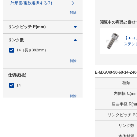
外形図/複数選択する(1)
解除
閲覧中の商品と併せ
リンクピッチ P(mm)
28
【エコノミ
リンク数
ステン
外形図/複数選択する(1)
14（長さ392mm）
解除
解除
E-MXA40-90-60-14-
仕切板(枚)
種類
14
内側幅 C(mm
解除
屈曲半径 R(m
ジョイントくし歯(枚)
リンクピッチ P(
8
リンク数
解除
本体材質