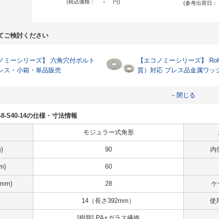
(税込価格：
-
円
)
(参考出荷日：
てご検討ください
ーシリーズ】 六角穴付ボルト
【エコノミーシリーズ】 RoH
レス・小箱・単品販売
質）対応 プレス品金属ワッ
－閉じる
Z40-8-S40-14の仕様・寸法情報
モジュラー式角形
)
90
内
m)
60
mm)
28
ケ
14（長さ392mm）
使
[樹脂] PA+ガラス繊維