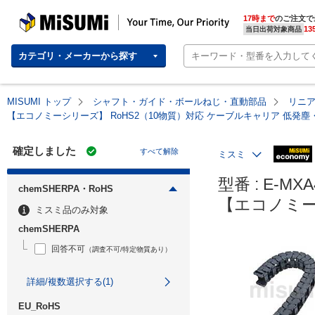
MISUMI | Your Time, Our Priority
17時まで
のご注文で
13
当日出荷対象商品
カテゴリ・メーカーから探す
MISUMI トップ
シャフト・ガイド・ボールねじ・直動部品
リニ
【エコノミーシリーズ】 RoHS2（10物質）対応 ケーブルキャリア 低発
確定しました
すべて解除
ミスミ
型番 : E-MXA4
chemSHERPA・RoHS
【エコノミー
ミスミ品のみ対象
chemSHERPA
回答不可
（調査不可/特定物質あり）
詳細/複数選択する(1)
EU_RoHS