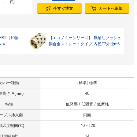
-
円
)
今すぐ注文
カートへ追加
S2（10物
【エコノミーシリーズ】 無給油ブッシュ
シャ
銅合金ストレートタイプ 内径F7外径m6
カバー種類
[標準] 標準
側高さ A(mm)
40
特性
低発塵 / 低騒音 / 低摩耗
ーブル挿入面
両面
用温度範囲(℃)
-40～120
仕切板(枚)
14