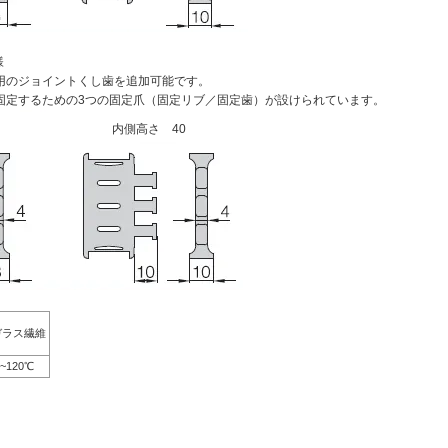
様
用のジョイントくし歯を追加可能です。
固定するための3つの固定爪（固定リブ／固定歯）が設けられています。
内側高さ 40
ガラス繊維
0~120℃