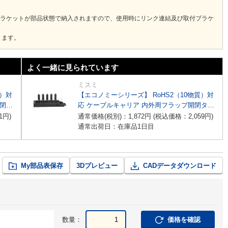
ブラケットが部品状態で納入されますので、使用時にリンク連結及び取付ブラケ
ります。
よく一緒に見られています
ミスミ
質）対
【エコノミーシリーズ】 RoHS2（10物質）対
開閉タ
応 ケーブルキャリア 内外周フラップ開閉タイ
プ
1
円
)
通常価格(税別)：
1,872
円
(税込価格：
2,059
円
)
通常出荷日：在庫品1日目
My部品表保存
3Dプレビュー
CADデータダウンロード
数量：
価格を確認