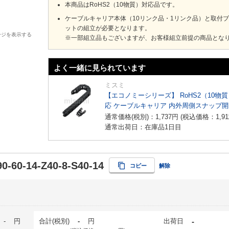
本商品はRoHS2（10物質）対応品です。
ケーブルキャリア本体（10リンク品・1リンク品）と取付
ットの組立が必要となります。
ージを表示する
※一部組立品もございますが、お客様組立前提の商品とな
よく一緒に見られています
ミスミ
【エコノミーシリーズ】 RoHS2（10物
応 ケーブルキャリア 内外周側スナップ
イプ
通常価格(税別)：
1,737
円
(税込価格：
1,91
通常出荷日：在庫品1日目
0-60-14-Z40-8-S40-14
コピー
解除
-
円
合計(税別)
-
円
出荷日
-