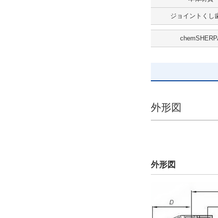
CAD
ジョイントくし歯
2D
chemSHERP
3D
出荷日
すべて
9日以内
外形図
外形図