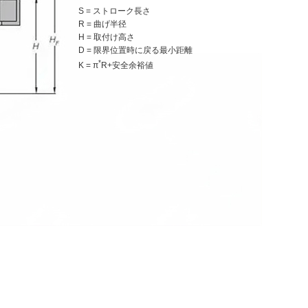
S = ストローク長さ
R = 曲げ半径
H = 取付け高さ
D = 限界位置時に戻る最小距離
*
K = π
R+安全余裕値