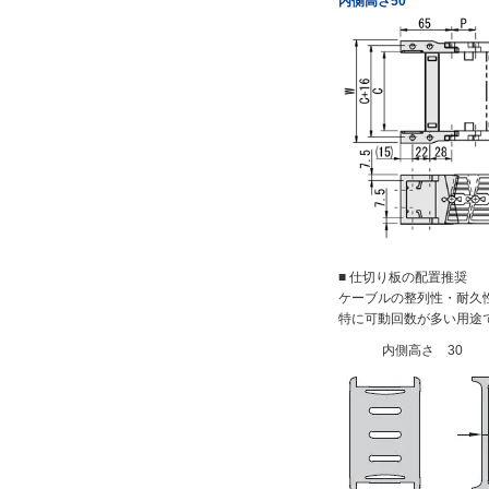
内側高さ50
■ 仕切り板の配置推奨
ケーブルの整列性・耐久
特に可動回数が多い用途
内側高さ 30