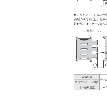
■ ジョイントくし歯の仕
両端の取付部には、結束
取付部には、ケーブルを
内側高さ 30
本体材質
PA+
取付ブラケット材質
本体使用温度
-4