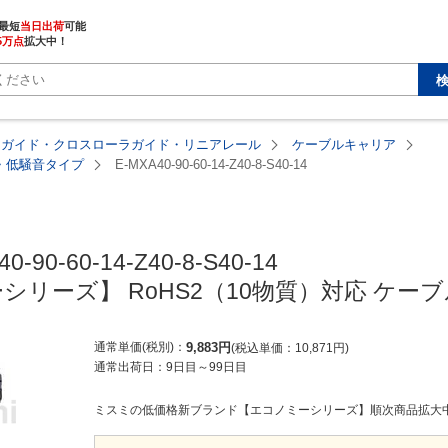
最短
当日出荷
5万点
拡大中！
アガイド・クロスローラガイド・リニアレール
ケーブルキャリア
塵・低騒音タイプ
E-MXA40-90-60-14-Z40-8-S40-14
MISUMI economy
0-90-60-14-Z40-8-S40-14

シリーズ】 RoHS2（10物質）対応 ケー
通常単価(税別)
9,883
円
税込単価
10,871
円
通常出荷日：
9日目
～
99日目
ミスミの低価格新ブランド【エコノミーシリーズ】順次商品拡大