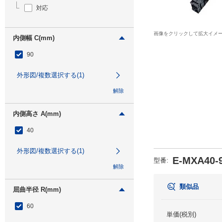
対応
画像をクリックして拡大イメ
内側幅 C(mm)
90
外形図/複数選択する(1)
解除
内側高さ A(mm)
40
外形図/複数選択する(1)
E-MXA40-9
型番
:
解除
類似品
屈曲半径 R(mm)
60
単価(税別)