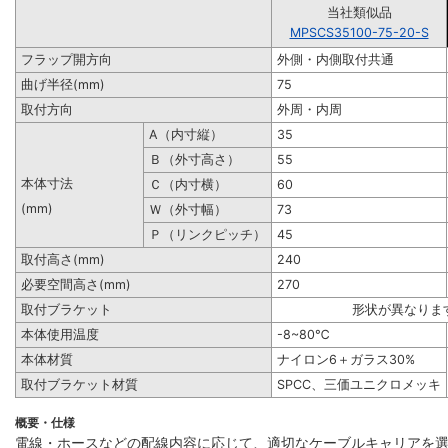
当社類似品
MPSCS35100-75-20-S
フラップ開方向
外側・内側取付共通
曲げ半径(mm)
75
取付方向
外周・内周
A（内寸縦）
35
Ｂ（外寸高さ）
55
本体寸法
Ｃ（内寸横）
60
(mm)
Ｗ（外寸幅）
73
Ｐ（リンクピッチ）
45
取付高さ(mm)
240
必要空間高さ(mm)
270
取付ブラケット
形状が異なりま
本体使用温度
-8~80℃
本体材質
ナイロン6＋ガラス30%
取付ブラケット材質
SPCC、三価ユニクロメッキ
概要・仕様
電線・ホースなどの配線内容に応じて、適切なケーブルキャリアを