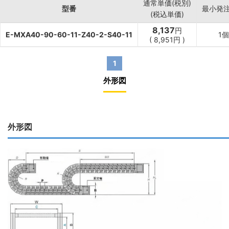
通常単価(税別)
型番
最小発
(税込単価)
8,137
円
E-MXA40-90-60-11-Z40-2-S40-11
1個
(
8,951
円
)
1
外形図
外形図