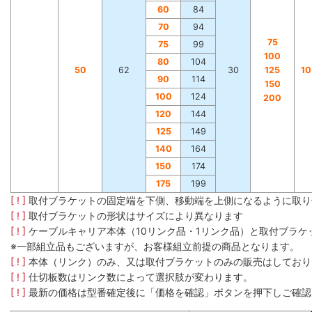
60
84
70
94
75
75
99
100
80
104
50
62
30
125
1
90
114
150
100
124
200
120
144
125
149
140
164
150
174
175
199
[ ! ]
取付ブラケットの固定端を下側、移動端を上側になるように取り
[ ! ]
取付ブラケットの形状はサイズにより異なります
[ ! ]
ケーブルキャリア本体（10リンク品・1リンク品）と取付ブラ
※一部組立品もございますが、お客様組立前提の商品となります。
[ ! ]
本体（リンク）のみ、又は取付ブラケットのみの販売はしており
[ ! ]
仕切板数はリンク数によって選択肢が変わります。
[ ! ]
最新の価格は型番確定後に「価格を確認」ボタンを押下しご確認