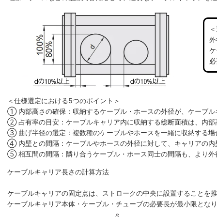
＜
外
ケ
必
＜仕様選定における5つのポイント＞
① 内部高さの確保：収納するケーブル・ホースの外径が、ケーブル
② 占有率の目安：ケーブルキャリア内に収納する総断面積は、内部高
③ 曲げ半径の選定：複数種のケーブルやホースを一緒に収納する場
④ 内壁との間隔：ケーブルやホースの外径に対して、キャリアの内
⑤ 相互間の間隔：隣り合うケーブル・ホース同士の間隔も、より外
ケーブルキャリア長さの計算方法
ケーブルキャリアの固定点は、ストロークの中央に設置することを
ケーブルキャリア本体・ケーブル・チューブの必要長が最小限とな