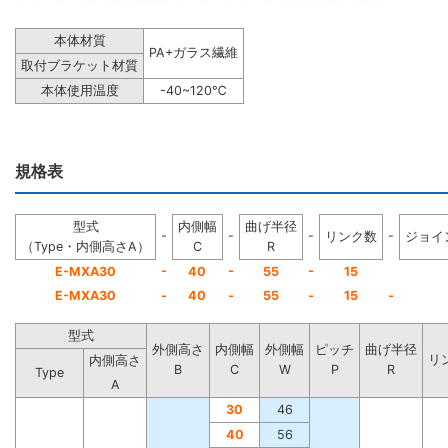
本体材質
PA+ガラス繊維
取付ブラケット材質
本体使用温度
-40~120℃
規格表
型式
内側幅
曲げ半径
-
-
-
-
リンク数
ジョイ
（Type・内側高さA）
C
R
-
-
-
E-MXA30
40
55
15
E-MXA30
-
40
-
55
-
15
-
型式
外側高さ
内側幅
外側幅
ピッチ
曲げ半径
リ
内側高さ
B
C
W
P
R
Type
A
30
46
40
56