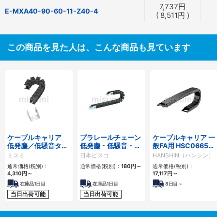
7,737
円
E-MXA40-90-60-11-Z40-4
(
8,511
円
)
この商品を見た人は、こんな商品も見ています
ケーブルキャリア
プラレールチェーン
ケーブルキャリア 一
低発塵／低騒音タイ
低発塵・低騒音・フ
般FA用 HSC0665シ
プ
ラップ開閉・ヒンジ
リーズ
ミスミ
日本ピスコ
HANSHIN（ハンシン）
連結タイプ SCシリ
通常価格(税別)：
通常価格(税別)：
180
円
～
通常価格(税別)：
ーズ
4,310
円
～
17,117
円
～
在庫品1日目
在庫品1日目
8
日目～
当日出荷可能
当日出荷可能