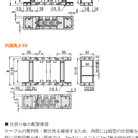
内側高さ50
■ 仕切り板の配置推奨
ケーブルの整列性・耐久性を確保するため、内部には縦型の仕切板
特に可動回数が多い用途では、2〜3リンクごとに1〜2枚の縦仕切