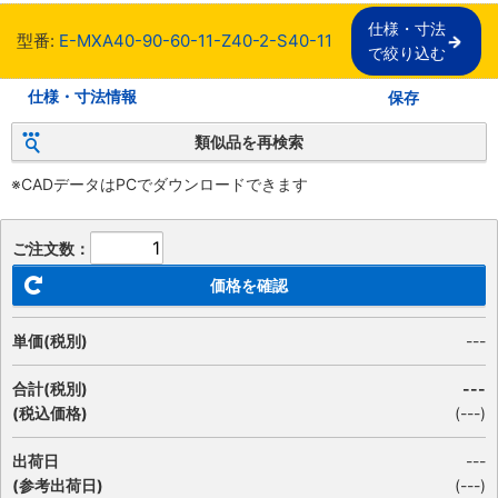
仕様・寸法

型番:
E-MXA40-90-60-11-Z40-2-S40-11
で絞り込む
仕様・寸法情報
保存
類似品を再検索
※CADデータはPCでダウンロードできます
ご注文数：
価格を確認
単価(税別)
---
合計(税別)
---
(税込価格)
(
---
)
出荷日
---
(参考出荷日)
(---)