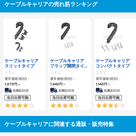
ケーブルキャリアの売れ筋ランキング
ケーブルキャリア
ケーブルキャリア
ケーブルキャリア
スリットタイプ
フラップ開閉タイ
コンパクトタイプ
プ 本体＋取付金具
ミスミ
ミスミ
ミスミ
通常価格(税別)：
通常価格(税別)：
通常価格(税別)：
1,070
円
～
1,440
円
～
1,140
円
～
在庫品1日目
在庫品1日目
在庫品1日目
当日出荷可能
当日出荷可能
当日出荷可能
4.1
4.2
ケーブルキャリアに関連する通販・販売特集