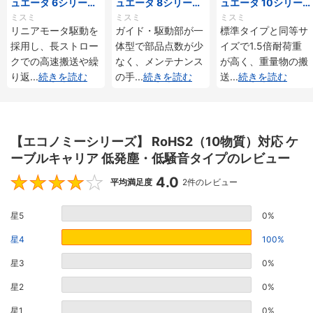
ュエータ 6シリーズ
ュエータ 8シリーズ
ュエータ 10シリー
標準タイプ インクリ
標準タイプ インクリ
ズ 標準タイプ 重荷
ミスミ
ミスミ
ミスミ
メンタル・アブソリ
メンタル・アブソリ
重 インクリメンタ
リニアモータ駆動を
ガイド・駆動部が一
標準タイプと同等サ
ュート仕様
ュート仕様
ル・アブソリュート
採用し、長ストロー
体型で部品点数が少
イズで1.5倍耐荷重
仕様
クでの高速搬送や繰
なく、メンテナンス
が高く、重量物の搬
り返
...
続きを読む
の手
...
続きを読む
送
...
続きを読む
【エコノミーシリーズ】 RoHS2（10物質）対応 ケ
ーブルキャリア 低発塵・低騒音タイプのレビュー
4.0
4
平均満足度
2件のレビュー
星5
0%
星4
100%
星3
0%
星2
0%
星1
0%