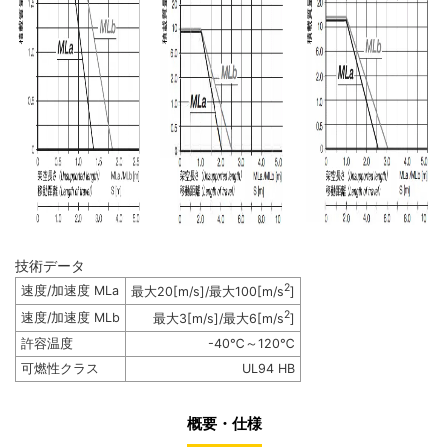
技術データ
2
速度/加速度 MLa
最大20[m/s]/最大100[m/s
]
2
速度/加速度 MLb
最大3[m/s]/最大6[m/s
]
許容温度
-40℃～120℃
可燃性クラス
UL94 HB
概要・仕様