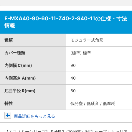
E-MXA40-90-60-11-Z40-2-S40-11の仕様・寸法
情報
種類
モジュラー式角形
カバー種類
[標準] 標準
内側幅 C(mm)
90
内側高さ A(mm)
40
屈曲半径 R(mm)
60
特性
低発塵 / 低騒音 / 低摩耗
商品詳細をもっと見る
【エコノミーシリーズ】 RoHS2（10物質）対応 ケーブルキャリア