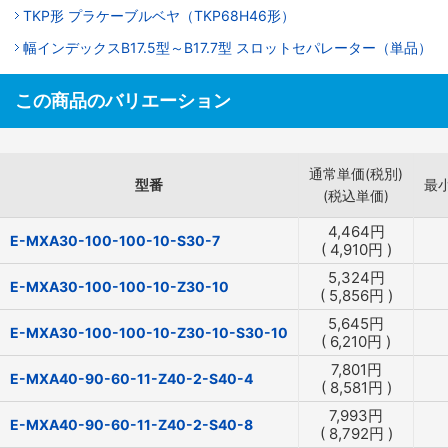
TKP形 プラケーブルベヤ（TKP68H46形）
幅インデックスB17.5型～B17.7型 スロットセパレーター（単品）
この商品のバリエーション
通常単価(税別)
型番
最
(税込単価)
4,464
円
E-MXA30-100-100-10-S30-7
(
4,910
円
)
5,324
円
E-MXA30-100-100-10-Z30-10
(
5,856
円
)
5,645
円
E-MXA30-100-100-10-Z30-10-S30-10
(
6,210
円
)
7,801
円
E-MXA40-90-60-11-Z40-2-S40-4
(
8,581
円
)
7,993
円
E-MXA40-90-60-11-Z40-2-S40-8
(
8,792
円
)