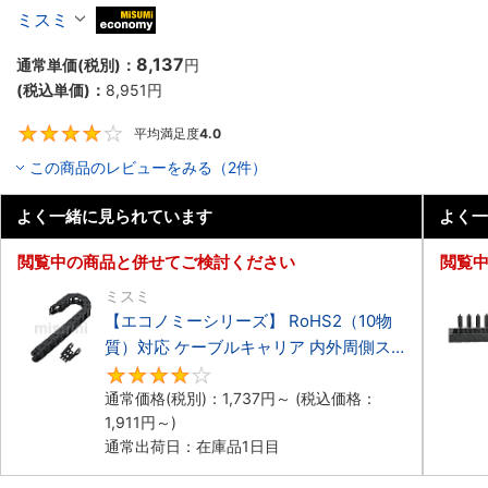
ーブルキャリア 低発塵・低騒音タイプ
ミスミ
MiSUMi economy
8,137
通常単価(税別)：
円
(税込単価)：
8,951
円
平均満足度
4.0
4
この商品のレビューをみる（2件）
よく一緒に見られています
よく一
閲覧中の商品と併せてご検討ください
閲覧
ミスミ
【エコノミーシリーズ】 RoHS2（10物
質）対応 ケーブルキャリア 内外周側ス
ナップ開閉タイプ
4.2
通常価格(税別)：
1,737
円
～
(税込価格：
1,911
円
～)
通常出荷日：在庫品1日目