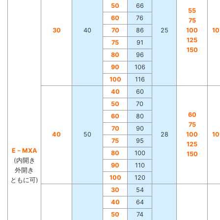
50
66
55
60
76
75
30
40
70
86
25
100
1
125
75
91
150
80
96
90
106
100
116
40
60
50
70
60
60
80
75
70
90
40
50
28
100
1
75
95
125
E－MXA
80
100
150
(内開き
90
110
外開き
100
120
ともに可)
30
54
40
64
50
74