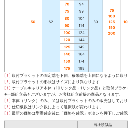
70
94
75
75
99
100
80
104
50
62
30
125
1
90
114
150
100
124
200
120
144
125
149
140
164
150
174
175
199
[ ! ]
取付ブラケットの固定端を下側、移動端を上側になるように取り
[ ! ]
取付ブラケットの形状はサイズにより異なります
[ ! ]
ケーブルキャリア本体（10リンク品・1リンク品）と取付ブラ
※一部組立品もございますが、お客様組立前提の商品となります。
[ ! ]
本体（リンク）のみ、又は取付ブラケットのみの販売はしており
[ ! ]
仕切板数はリンク数によって選択肢が変わります。
[ ! ]
最新の価格は型番確定後に「価格を確認」ボタンを押下しご確認
当社類似品