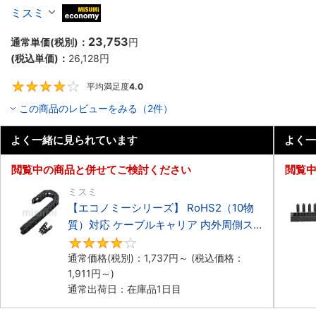
ーブルキャリア 低発塵・低騒音タイプ
ミスミ
MiSUMi economy
23,753
通常単価(税別)：
円
(税込単価)：
26,128
円
平均満足度
4.0
4
この商品のレビューをみる（2件）
よく一緒に見られています
よく一
閲覧中の商品と併せてご検討ください
閲覧
ミスミ
【エコノミーシリーズ】 RoHS2（10物
質）対応 ケーブルキャリア 内外周側ス
ナップ開閉タイプ
4.2
通常価格(税別)：
1,737
円
～
(税込価格：
1,911
円
～)
通常出荷日：在庫品1日目