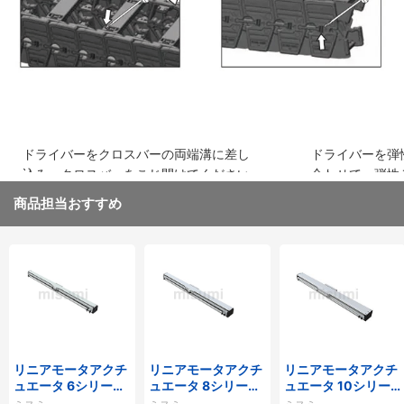
ドライバーをクロスバーの両端溝に差し
ドライバーを弾
込み、クロスバーをこじ開けてください
合わせて、弾性
取り外してくだ
商品担当おすすめ
リニアモータアクチ
リニアモータアクチ
リニアモータアクチ
ュエータ 6シリーズ
ュエータ 8シリーズ
ュエータ 10シリー
標準タイプ インクリ
標準タイプ インクリ
ズ 標準タイプ 重荷