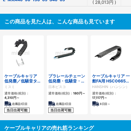
(
28,013
円
)
この商品を見た人は、こんな商品も見ています
ケーブルキャリア
プラレールチェーン
ケーブルキャリア 一
低発塵／低騒音タイ
低発塵・低騒音・フ
般FA用 HSC0665シ
プ
ラップ開閉・ヒンジ
リーズ
ミスミ
日本ピスコ
HANSHIN（ハンシン）
連結タイプ SCシリ
通常価格(税別)：
通常価格(税別)：
180
円
～
通常価格(税別)：
ーズ
4,310
円
～
17,117
円
～
在庫品1日目
在庫品1日目
8
日目～
当日出荷可能
当日出荷可能
ケーブルキャリアの売れ筋ランキング