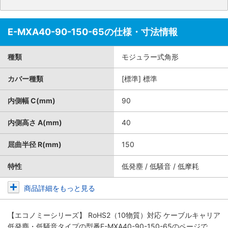
E-MXA40-90-150-65の仕様・寸法情報
種類
モジュラー式角形
カバー種類
[標準] 標準
内側幅 C(mm)
90
内側高さ A(mm)
40
屈曲半径 R(mm)
150
特性
低発塵 / 低騒音 / 低摩耗
商品詳細をもっと見る
【エコノミーシリーズ】 RoHS2（10物質）対応 ケーブルキャリア
低発塵・低騒音タイプ
の型番E-MXA40-90-150-65のページで