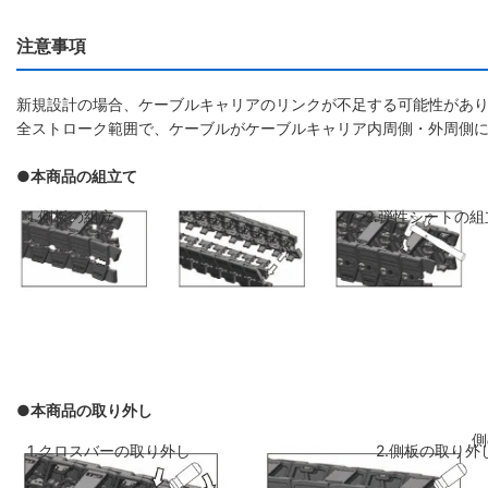
注意事項
新規設計の場合、ケーブルキャリアのリンクが不足する可能性があり
全ストローク範囲で、ケーブルがケーブルキャリア内周側・外周側
●本商品の組立て
1.側板の組立
2.弾性シートの組
●本商品の取り外し
側板のリンクを斜めに前のリンクに差し
弾性シートを両側
1.クロスバーの取り外し
2.側板の取り外
込み、はめ込みます
ください