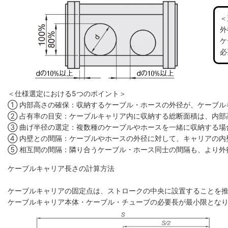
＜
外
ケ
必
＜仕様選定における5つのポイント＞
① 内部高さの確保：収納するケーブル・ホースの外径が、ケーブル
② 占有率の目安：ケーブルキャリア内に収納する総断面積は、内部高
③ 曲げ半径の選定：複数種のケーブルやホースを一緒に収納する場
④ 内壁との間隔：ケーブルやホースの外径に対して、キャリアの内
⑤ 相互間の間隔：隣り合うケーブル・ホース同士の間隔も、より外
ケーブルキャリア長さの計算方法
ケーブルキャリアの固定点は、ストロークの中央に設置することを
ケーブルキャリア本体・ケーブル・チューブの必要長が最小限とな