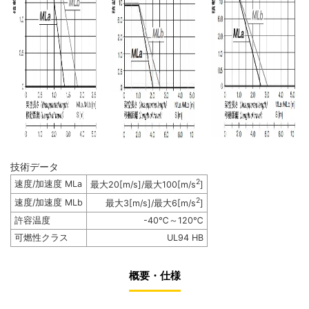
技術データ
2
速度/加速度 MLa
最大20[m/s]/最大100[m/s
]
2
速度/加速度 MLb
最大3[m/s]/最大6[m/s
]
許容温度
-40℃～120℃
可燃性クラス
UL94 HB
概要・仕様