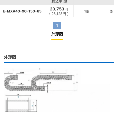
(税込単価)
23,753
円
E-MXA40-90-150-65
1個
あ
(
26,128
円
)
1
外形図
外形図