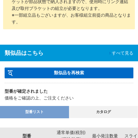
ケットが部品状態で納入されますので、使用時にリンク連結
及び取付ブラケットの組立が必要となります。
※一部組立品もございますが、お客様組立前提の商品となりま
す。
類似品はこちら
すべて見る
類似品を再検索
型番が確定されました
価格をご確認の上、ご注文ください
型番リスト
カタログ
通常単価(税別)
型番
最小発注数量
スライ