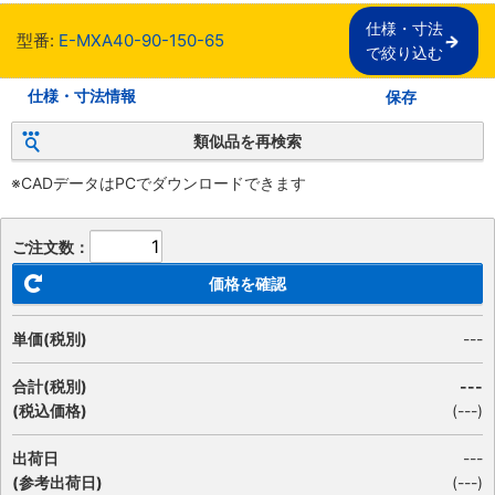
仕様・寸法

型番:
E-MXA40-90-150-65
で絞り込む
仕様・寸法情報
保存
類似品を再検索
※CADデータはPCでダウンロードできます
ご注文数：
価格を確認
単価(税別)
---
合計(税別)
---
(税込価格)
(
---
)
出荷日
---
(参考出荷日)
(---)