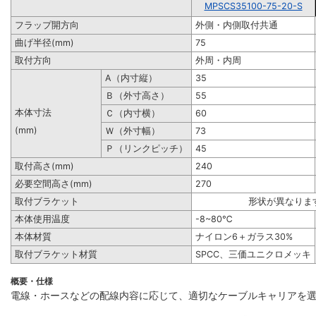
MPSCS35100-75-20-S
フラップ開方向
外側・内側取付共通
曲げ半径(mm)
75
取付方向
外周・内周
A（内寸縦）
35
Ｂ（外寸高さ）
55
本体寸法
Ｃ（内寸横）
60
(mm)
Ｗ（外寸幅）
73
Ｐ（リンクピッチ）
45
取付高さ(mm)
240
必要空間高さ(mm)
270
取付ブラケット
形状が異なりま
本体使用温度
-8~80℃
本体材質
ナイロン6＋ガラス30%
取付ブラケット材質
SPCC、三価ユニクロメッキ
概要・仕様
電線・ホースなどの配線内容に応じて、適切なケーブルキャリアを