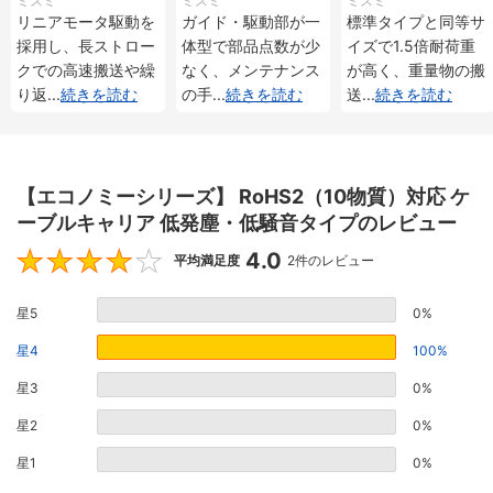
ミスミ
ミスミ
ミスミ
メンタル・アブソリ
メンタル・アブソリ
重 インクリメンタ
リニアモータ駆動を
ガイド・駆動部が一
標準タイプと同等サ
ュート仕様
ュート仕様
ル・アブソリュート
採用し、長ストロー
体型で部品点数が少
イズで1.5倍耐荷重
仕様
クでの高速搬送や繰
なく、メンテナンス
が高く、重量物の搬
り返
...
続きを読む
の手
...
続きを読む
送
...
続きを読む
【エコノミーシリーズ】 RoHS2（10物質）対応 ケ
ーブルキャリア 低発塵・低騒音タイプのレビュー
4.0
4
平均満足度
2件のレビュー
星5
0%
星4
100%
星3
0%
星2
0%
星1
0%