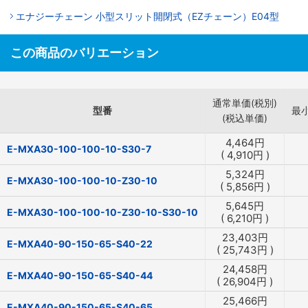
エナジーチェーン 小型スリット開閉式（EZチェーン）E04型
この商品のバリエーション
通常単価(税別)
型番
最
(税込単価)
4,464
円
E-MXA30-100-100-10-S30-7
(
4,910
円
)
5,324
円
E-MXA30-100-100-10-Z30-10
(
5,856
円
)
5,645
円
E-MXA30-100-100-10-Z30-10-S30-10
(
6,210
円
)
23,403
円
E-MXA40-90-150-65-S40-22
(
25,743
円
)
24,458
円
E-MXA40-90-150-65-S40-44
(
26,904
円
)
25,466
円
E-MXA40-90-150-65-S40-65