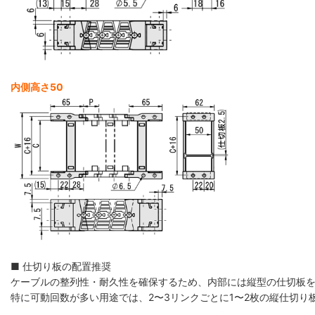
内側高さ50
■ 仕切り板の配置推奨
ケーブルの整列性・耐久性を確保するため、内部には縦型の仕切板
特に可動回数が多い用途では、2〜3リンクごとに1〜2枚の縦仕切