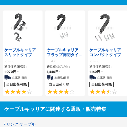
ケーブルキャリア
ケーブルキャリア
ケーブルキャリア
スリットタイプ
フラップ開閉タイ
コンパクトタイプ
プ 本体＋取付金具
ミスミ
ミスミ
ミスミ
通常価格(税別)：
通常価格(税別)：
通常価格(税別)：
1,070
円
～
1,440
円
～
1,140
円
～
在庫品1日目
在庫品1日目
在庫品1日目
当日出荷可能
当日出荷可能
当日出荷可能
4.1
4.2
ケーブルキャリアに関連する通販・販売特集
リンク ケーブル