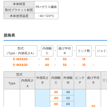
本体材質
PA+ガラス繊維
取付ブラケット材質
本体使用温度
-40~120℃
規格表
型式
内側幅
曲げ半径
-
-
-
-
リンク数
ジョイ
（Type・内側高さA）
C
R
-
-
-
E-MXA30
40
55
15
E-MXA30
-
40
-
55
-
15
-
型式
外側高さ
内側幅
外側幅
ピッチ
曲げ半径
リ
内側高さ
B
C
W
P
R
Type
A
30
46
40
56
50
66
55