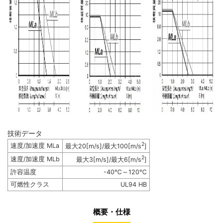
技術データ
2
速度/加速度 MLa
最大20[m/s]/最大100[m/s
]
2
速度/加速度 MLb
最大3[m/s]/最大6[m/s
]
許容温度
-40℃～120℃
可燃性クラス
UL94 HB
概要・仕様