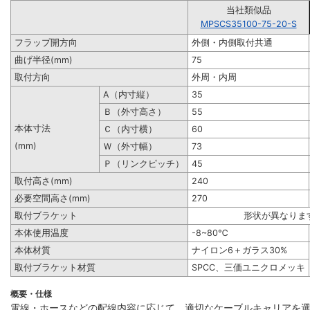
当社類似品
MPSCS35100-75-20-S
フラップ開方向
外側・内側取付共通
曲げ半径(mm)
75
取付方向
外周・内周
A（内寸縦）
35
Ｂ（外寸高さ）
55
本体寸法
Ｃ（内寸横）
60
(mm)
Ｗ（外寸幅）
73
Ｐ（リンクピッチ）
45
取付高さ(mm)
240
必要空間高さ(mm)
270
取付ブラケット
形状が異なりま
本体使用温度
-8~80℃
本体材質
ナイロン6＋ガラス30%
取付ブラケット材質
SPCC、三価ユニクロメッキ
概要・仕様
電線・ホースなどの配線内容に応じて、適切なケーブルキャリアを