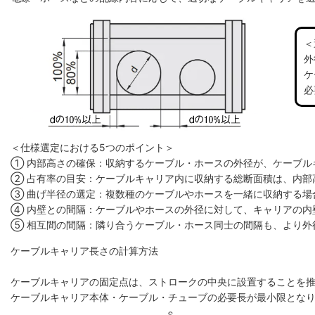
＜
外
ケ
必
＜仕様選定における5つのポイント＞
① 内部高さの確保：収納するケーブル・ホースの外径が、ケーブル
② 占有率の目安：ケーブルキャリア内に収納する総断面積は、内部高
③ 曲げ半径の選定：複数種のケーブルやホースを一緒に収納する場
④ 内壁との間隔：ケーブルやホースの外径に対して、キャリアの内
⑤ 相互間の間隔：隣り合うケーブル・ホース同士の間隔も、より外
ケーブルキャリア長さの計算方法
ケーブルキャリアの固定点は、ストロークの中央に設置することを
ケーブルキャリア本体・ケーブル・チューブの必要長が最小限とな