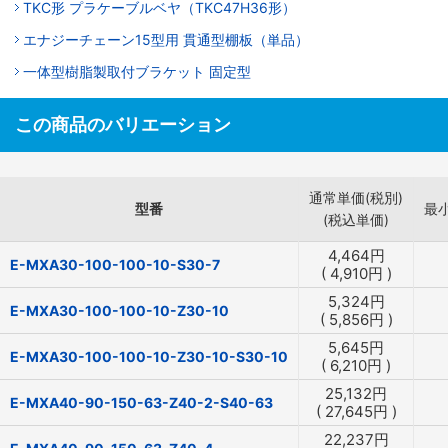
TKC形 プラケーブルベヤ（TKC47H36形）
エナジーチェーン15型用 貫通型棚板（単品）
一体型樹脂製取付ブラケット 固定型
この商品のバリエーション
通常単価(税別)
型番
最
(税込単価)
4,464
円
E-MXA30-100-100-10-S30-7
(
4,910
円
)
5,324
円
E-MXA30-100-100-10-Z30-10
(
5,856
円
)
5,645
円
E-MXA30-100-100-10-Z30-10-S30-10
(
6,210
円
)
25,132
円
E-MXA40-90-150-63-Z40-2-S40-63
(
27,645
円
)
22,237
円