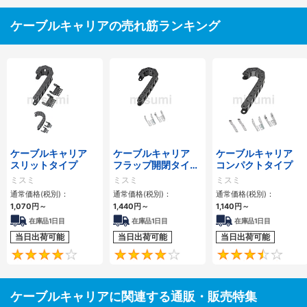
ケーブルキャリアの売れ筋ランキング
ケーブルキャリア
ケーブルキャリア
ケーブルキャリア
スリットタイプ
フラップ開閉タイ
コンパクトタイプ
プ 本体＋取付金具
ミスミ
ミスミ
ミスミ
通常価格(税別)：
通常価格(税別)：
通常価格(税別)：
1,070
円
～
1,440
円
～
1,140
円
～
在庫品1日目
在庫品1日目
在庫品1日目
当日出荷可能
当日出荷可能
当日出荷可能
4.1
4.2
ケーブルキャリアに関連する通販・販売特集