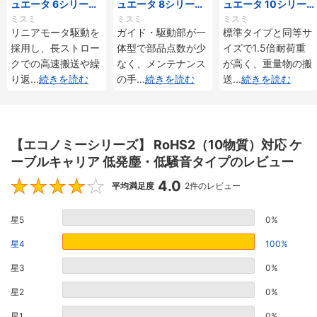
ュエータ 6シリーズ
ュエータ 8シリーズ
ュエータ 10シリー
標準タイプ インクリ
標準タイプ インクリ
ズ 標準タイプ 重荷
ミスミ
ミスミ
ミスミ
メンタル・アブソリ
メンタル・アブソリ
重 インクリメンタ
リニアモータ駆動を
ガイド・駆動部が一
標準タイプと同等サ
ュート仕様
ュート仕様
ル・アブソリュート
採用し、長ストロー
体型で部品点数が少
イズで1.5倍耐荷重
仕様
クでの高速搬送や繰
なく、メンテナンス
が高く、重量物の搬
り返
...
続きを読む
の手
...
続きを読む
送
...
続きを読む
【エコノミーシリーズ】 RoHS2（10物質）対応 ケ
ーブルキャリア 低発塵・低騒音タイプのレビュー
4.0
4
平均満足度
2件のレビュー
星5
0%
星4
100%
星3
0%
星2
0%
星1
0%