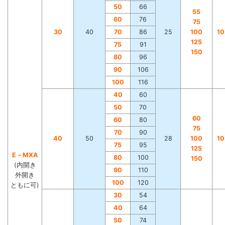
50
66
55
60
76
75
30
40
70
86
25
100
1
125
75
91
150
80
96
90
106
100
116
40
60
50
70
60
60
80
75
70
90
40
50
28
100
1
75
95
125
E－MXA
80
100
150
(内開き
90
110
外開き
100
120
ともに可)
30
54
40
64
50
74