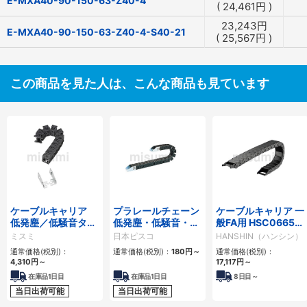
E-MXA40-90-150-63-Z40-4
(
24,461
円
)
23,243
円
E-MXA40-90-150-63-Z40-4-S40-21
(
25,567
円
)
この商品を見た人は、こんな商品も見ています
ケーブルキャリア
プラレールチェーン
ケーブルキャリア 一
低発塵／低騒音タイ
低発塵・低騒音・フ
般FA用 HSC0665シ
プ
ラップ開閉・ヒンジ
リーズ
ミスミ
日本ピスコ
HANSHIN（ハンシン）
連結タイプ SCシリ
通常価格(税別)：
通常価格(税別)：
180
円
～
通常価格(税別)：
ーズ
4,310
円
～
17,117
円
～
在庫品1日目
在庫品1日目
8
日目～
当日出荷可能
当日出荷可能