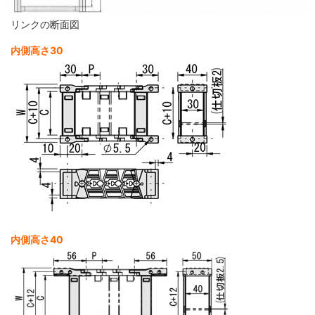
リンクの断面図
内側高さ30
内側高さ40