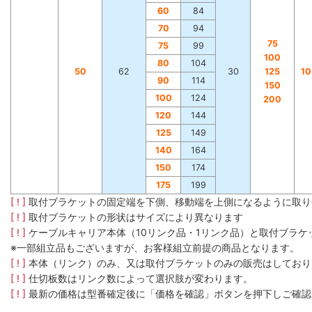
60
84
70
94
75
75
99
100
80
104
50
62
30
125
1
90
114
150
100
124
200
120
144
125
149
140
164
150
174
175
199
[ ! ]
取付ブラケットの固定端を下側、移動端を上側になるように取り
[ ! ]
取付ブラケットの形状はサイズにより異なります
[ ! ]
ケーブルキャリア本体（10リンク品・1リンク品）と取付ブラ
※一部組立品もございますが、お客様組立前提の商品となります。
[ ! ]
本体（リンク）のみ、又は取付ブラケットのみの販売はしており
[ ! ]
仕切板数はリンク数によって選択肢が変わります。
[ ! ]
最新の価格は型番確定後に「価格を確認」ボタンを押下しご確認