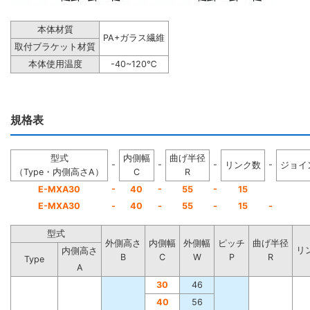
本体材質
PA+ガラス繊維
取付ブラケット材質
本体使用温度
-40~120℃
規格表
型式
内側幅
曲げ半径
-
-
-
-
リンク数
ジョイ
（Type・内側高さA）
C
R
-
-
-
E-MXA30
40
55
15
E-MXA30
-
40
-
55
-
15
-
型式
外側高さ
内側幅
外側幅
ピッチ
曲げ半径
リ
内側高さ
B
C
W
P
R
Type
A
30
46
40
56