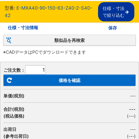
型番:
E-MXA40-90-150-63-Z40-2-S40-
仕様・寸法

42
で絞り込む
仕様・寸法情報
保存
類似品を再検索
※CADデータはPCでダウンロードできます
ご注文数：
価格を確認
単価(税別)
---
合計(税別)
---
(税込価格)
(
---
)
出荷日
---
(参考出荷日)
(---)