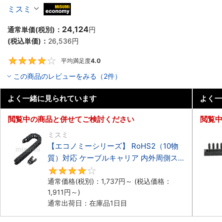
ーブルキャリア 低発塵・低騒音タイプ
ミスミ
MiSUMi economy
24,124
通常単価(税別)：
円
(税込単価)：
26,536
円
平均満足度
4.0
4
この商品のレビューをみる（2件）
よく一緒に見られています
よく一
閲覧中の商品と併せてご検討ください
閲覧
ミスミ
【エコノミーシリーズ】 RoHS2（10物
質）対応 ケーブルキャリア 内外周側ス
ナップ開閉タイプ
4.2
通常価格(税別)：
1,737
円
～
(税込価格：
1,911
円
～)
通常出荷日：在庫品1日目