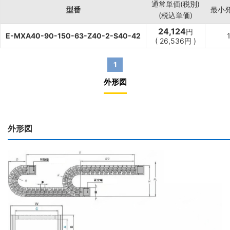
通常単価(税別)
型番
最小
(税込単価)
24,124
円
E-MXA40-90-150-63-Z40-2-S40-42
(
26,536
円
)
1
外形図
外形図