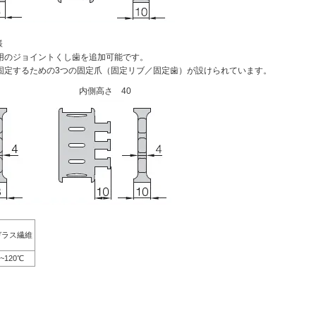
様
用のジョイントくし歯を追加可能です。
固定するための3つの固定爪（固定リブ／固定歯）が設けられています。
内側高さ 40
ガラス繊維
0~120℃