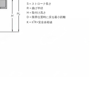
S = ストローク長さ
R = 曲げ半径
H = 取付け高さ
D = 限界位置時に戻る最小距離
*
K = π
R+安全余裕値