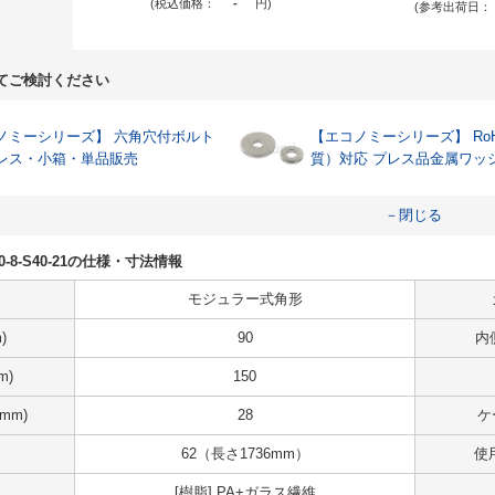
(税込価格：
-
円
)
(参考出荷日：
てご検討ください
ーシリーズ】 六角穴付ボルト
【エコノミーシリーズ】 RoH
レス・小箱・単品販売
質）対応 プレス品金属ワッ
－閉じる
-Z40-8-S40-21の仕様・寸法情報
モジュラー式角形
)
90
内
m)
150
mm)
28
ケ
62（長さ1736mm）
使
[樹脂] PA+ガラス繊維