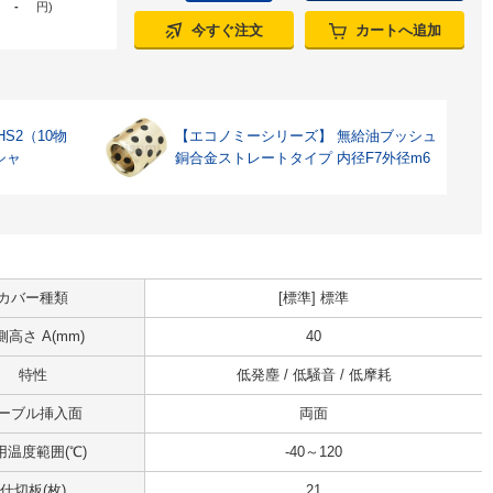
-
円
)
今すぐ注文
カートへ追加
S2（10物
【エコノミーシリーズ】 無給油ブッシュ
シャ
銅合金ストレートタイプ 内径F7外径m6
カバー種類
[標準] 標準
側高さ A(mm)
40
特性
低発塵 / 低騒音 / 低摩耗
ーブル挿入面
両面
用温度範囲(℃)
-40～120
仕切板(枚)
21