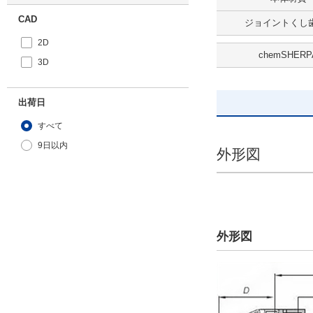
CAD
ジョイントくし歯
2D
chemSHERP
3D
出荷日
すべて
9日以内
外形図
外形図