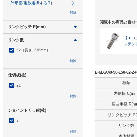
外形図/複数選択する(1)
解除
閲覧中の商品と併せ
リンクピッチ P(mm)
28
【エコノミ
リンク数
ステン
外形図/複数選択する(1)
62（長さ1736mm）
解除
解除
E-MXA40-90-150-62
仕切板(枚)
種類
21
内側幅 C(mm
解除
屈曲半径 R(m
ジョイントくし歯(枚)
リンクピッチ P(
8
リンク数
解除
本体材質