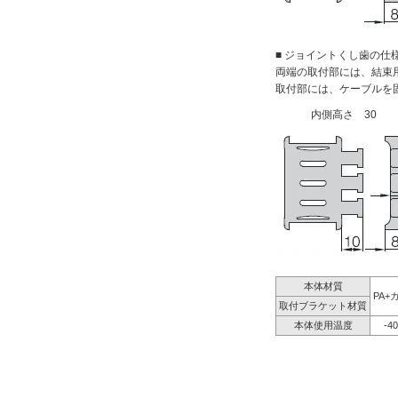
■ ジョイントくし歯の仕
両端の取付部には、結束
取付部には、ケーブルを
内側高さ 30
本体材質
PA+
取付ブラケット材質
本体使用温度
-4