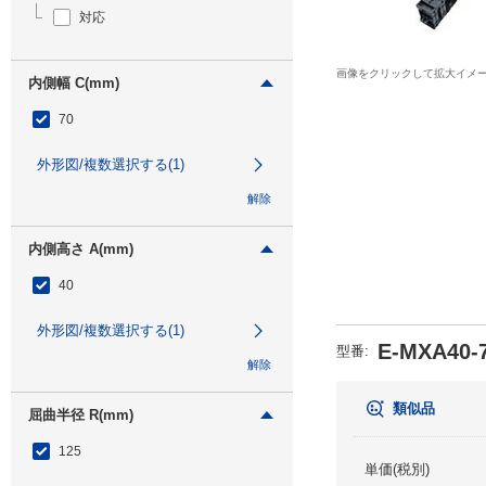
対応
画像をクリックして拡大イメ
内側幅 C(mm)
70
外形図/複数選択する(1)
解除
内側高さ A(mm)
40
外形図/複数選択する(1)
E-MXA40-7
型番
:
解除
類似品
屈曲半径 R(mm)
125
単価(税別)