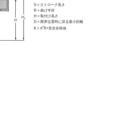
S = ストローク長さ
R = 曲げ半径
H = 取付け高さ
D = 限界位置時に戻る最小距離
*
K = π
R+安全余裕値