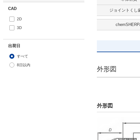
CAD
ジョイントくし歯
2D
chemSHERP
3D
出荷日
すべて
8日以内
外形図
外形図