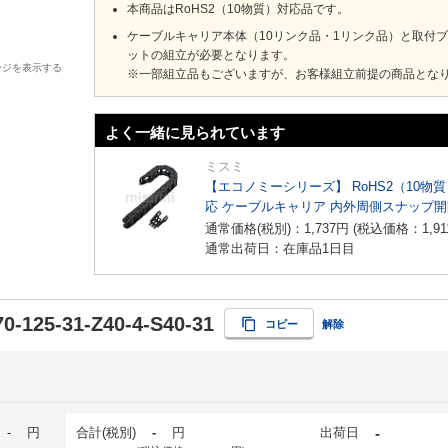
本商品はRoHS2（10物質）対応品です。
ケーブルキャリア本体（10リンク品・1リンク品）と取付
ットの組立が必要となります。
ージを表示する
※一部組立品もございますが、お客様組立前提の商品とな
よく一緒に見られています
ミスミ
【エコノミーシリーズ】 RoHS2（10物
応 ケーブルキャリア 内外周側スナップ
イプ
通常価格(税別)：
1,737
円
(税込価格：
1,91
通常出荷日：在庫品1日目
0-125-31-Z40-4-S40-31
コピー
解除
-
円
合計(税別)
-
円
出荷日
-