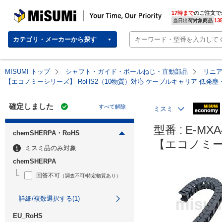
MISUMI | Your Time, Our Priority
17時まで
のご注文で
13
当日出荷対象商品
カテゴリ・メーカーから探す
MISUMI トップ
シャフト・ガイド・ボールねじ・直動部品
リニ
【エコノミーシリーズ】 RoHS2（10物質）対応 ケーブルキャリア 低発
確定しました
すべて解除
ミスミ
型番 : E-MXA4
chemSHERPA・RoHS
【エコノミー
ミスミ品のみ対象
chemSHERPA
回答不可
（調査不可/特定物質あり）
詳細/複数選択する(1)
EU_RoHS