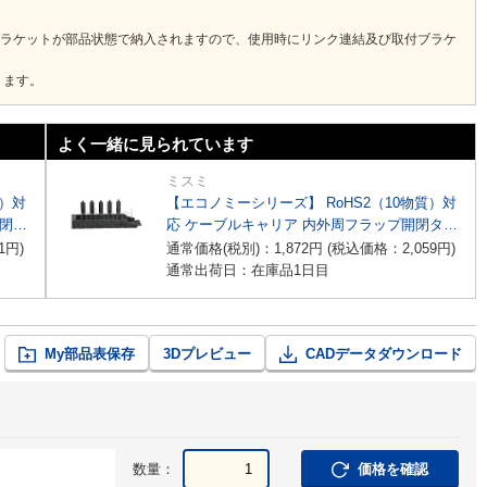
ブラケットが部品状態で納入されますので、使用時にリンク連結及び取付ブラケ
ります。
よく一緒に見られています
ミスミ
質）対
【エコノミーシリーズ】 RoHS2（10物質）対
開閉タ
応 ケーブルキャリア 内外周フラップ開閉タイ
プ
1
円
)
通常価格(税別)：
1,872
円
(税込価格：
2,059
円
)
通常出荷日：在庫品1日目
My部品表保存
3Dプレビュー
CADデータダウンロード
数量：
価格を確認