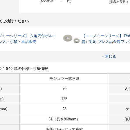
(税込価格：
-
円
)
(参考出荷日：
てご検討ください
ーシリーズ】 六角穴付ボルト
【エコノミーシリーズ】 RoH
レス・小箱・単品販売
質）対応 プレス品金属ワッ
－閉じる
-Z40-4-S40-31の仕様・寸法情報
モジュラー式角形
)
70
内
m)
125
mm)
28
ケ
31（長さ868mm）
使
[樹脂] PA+ガラス繊維