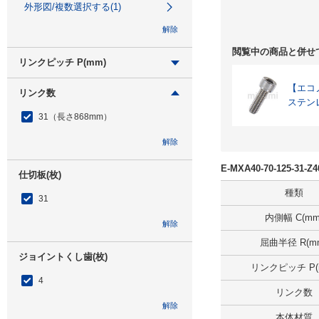
外形図/複数選択する(1)
解除
閲覧中の商品と併せ
リンクピッチ P(mm)
28
【エコノミ
リンク数
ステン
外形図/複数選択する(1)
31（長さ868mm）
解除
解除
E-MXA40-70-125-31
仕切板(枚)
種類
31
内側幅 C(mm
解除
屈曲半径 R(m
ジョイントくし歯(枚)
リンクピッチ P(
4
リンク数
解除
本体材質