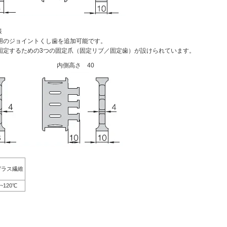
様
用のジョイントくし歯を追加可能です。
固定するための3つの固定爪（固定リブ／固定歯）が設けられています。
内側高さ 40
ガラス繊維
0~120℃