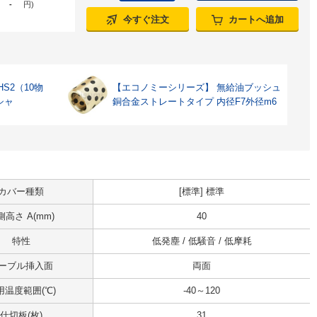
-
円
)
今すぐ注文
カートへ追加
S2（10物
【エコノミーシリーズ】 無給油ブッシュ
シャ
銅合金ストレートタイプ 内径F7外径m6
カバー種類
[標準] 標準
側高さ A(mm)
40
特性
低発塵 / 低騒音 / 低摩耗
ーブル挿入面
両面
用温度範囲(℃)
-40～120
仕切板(枚)
31