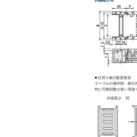
内側高さ50
■ 仕切り板の配置推奨
ケーブルの整列性・耐久
特に可動回数が多い用途
内側高さ 30