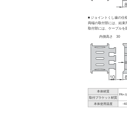
■ ジョイントくし歯の仕
両端の取付部には、結束
取付部には、ケーブルを
内側高さ 30
本体材質
PA+
取付ブラケット材質
本体使用温度
-4