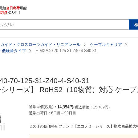
最短
当日出荷
5万点
拡大中！
アガイド・クロスローラガイド・リニアレール
ケーブルキャリア
塵・低騒音タイプ
E-MXA40-70-125-31-Z40-4-S40-31
MISUMI economy
0-70-125-31-Z40-4-S40-31

シリーズ】 RoHS2（10物質）対応 ケー
通常単価(税別)
14,354
円
税込単価
15,789
円
通常出荷日：
8日目
～
99日目
ミスミの低価格新ブランド【エコノミーシリーズ】順次商品拡大