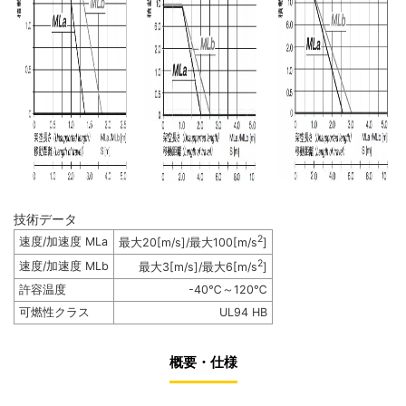
技術データ
2
速度/加速度 MLa
最大20[m/s]/最大100[m/s
]
2
速度/加速度 MLb
最大3[m/s]/最大6[m/s
]
許容温度
-40℃～120℃
可燃性クラス
UL94 HB
概要・仕様