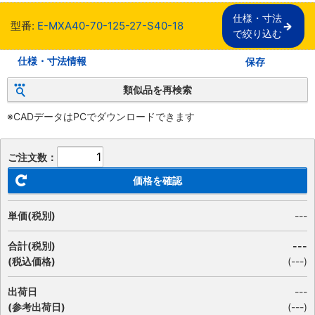
仕様・寸法

型番:
E-MXA40-70-125-27-S40-18
で絞り込む
仕様・寸法情報
保存
類似品を再検索
※CADデータはPCでダウンロードできます
ご注文数：
価格を確認
単価(税別)
---
合計(税別)
---
(税込価格)
(
---
)
出荷日
---
(参考出荷日)
(---)