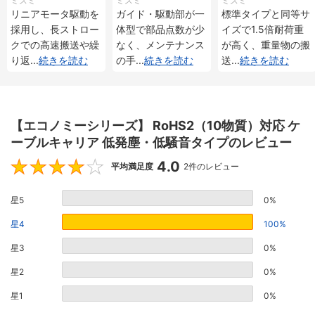
ミスミ
ミスミ
ミスミ
メンタル・アブソリ
メンタル・アブソリ
重 インクリメンタ
リニアモータ駆動を
ガイド・駆動部が一
標準タイプと同等サ
ュート仕様
ュート仕様
ル・アブソリュート
採用し、長ストロー
体型で部品点数が少
イズで1.5倍耐荷重
仕様
クでの高速搬送や繰
なく、メンテナンス
が高く、重量物の搬
り返
...
続きを読む
の手
...
続きを読む
送
...
続きを読む
【エコノミーシリーズ】 RoHS2（10物質）対応 ケ
ーブルキャリア 低発塵・低騒音タイプのレビュー
4.0
4
平均満足度
2件のレビュー
星5
0%
星4
100%
星3
0%
星2
0%
星1
0%