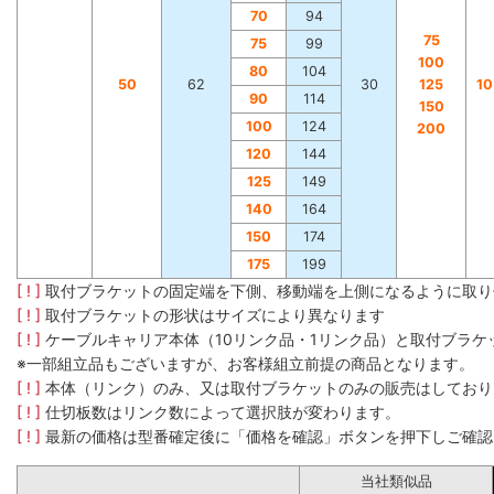
70
94
75
75
99
100
80
104
50
62
30
125
1
90
114
150
100
124
200
120
144
125
149
140
164
150
174
175
199
[ ! ]
取付ブラケットの固定端を下側、移動端を上側になるように取り
[ ! ]
取付ブラケットの形状はサイズにより異なります
[ ! ]
ケーブルキャリア本体（10リンク品・1リンク品）と取付ブラ
※一部組立品もございますが、お客様組立前提の商品となります。
[ ! ]
本体（リンク）のみ、又は取付ブラケットのみの販売はしており
[ ! ]
仕切板数はリンク数によって選択肢が変わります。
[ ! ]
最新の価格は型番確定後に「価格を確認」ボタンを押下しご確認
当社類似品