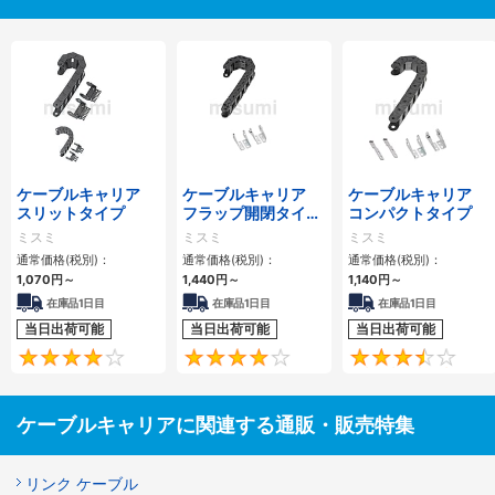
ケーブルキャリア
ケーブルキャリア
ケーブルキャリア
スリットタイプ
フラップ開閉タイ
コンパクトタイプ
プ 本体＋取付金具
ミスミ
ミスミ
ミスミ
通常価格(税別)：
通常価格(税別)：
通常価格(税別)：
1,070
円
～
1,440
円
～
1,140
円
～
在庫品1日目
在庫品1日目
在庫品1日目
当日出荷可能
当日出荷可能
当日出荷可能
4.1
4.2
ケーブルキャリアに関連する通販・販売特集
リンク ケーブル