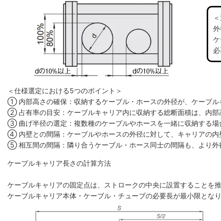
＜
外
ケ
必
＜仕様選定における5つのポイント＞
① 内部高さの確保：収納するケーブル・ホースの外径が、ケーブル
② 占有率の目安：ケーブルキャリア内に収納する総断面積は、内部高
③ 曲げ半径の選定：複数種のケーブルやホースを一緒に収納する場
④ 内壁との間隔：ケーブルやホースの外径に対して、キャリアの内
⑤ 相互間の間隔：隣り合うケーブル・ホース同士の間隔も、より外
ケーブルキャリア長さの計算方法
ケーブルキャリアの固定点は、ストロークの中央に設置することを
ケーブルキャリア本体・ケーブル・チューブの必要長が最小限とな