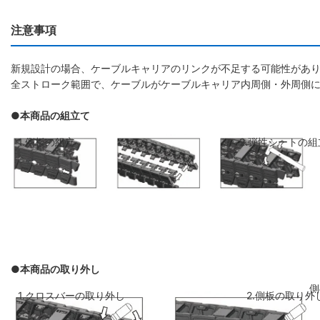
注意事項
新規設計の場合、ケーブルキャリアのリンクが不足する可能性があり
全ストローク範囲で、ケーブルがケーブルキャリア内周側・外周側
●本商品の組立て
1.側板の組立
2.弾性シートの組
●本商品の取り外し
側板のリンクを斜めに前のリンクに差し
弾性シートを両側
1.クロスバーの取り外し
2.側板の取り外
込み、はめ込みます
ください