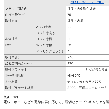
MPSCS35100-75-20-S
フラップ開方向
外側・内側取付共通
曲げ半径(mm)
75
取付方向
外周・内周
A（内寸縦）
35
Ｂ（外寸高さ）
55
本体寸法
Ｃ（内寸横）
60
(mm)
Ｗ（外寸幅）
73
Ｐ（リンクピッチ）
45
取付高さ(mm)
240
必要空間高さ(mm)
270
取付ブラケット
形状が異なりま
本体使用温度
-8~80℃
本体材質
ナイロン6＋ガラス30%
取付ブラケット材質
SPCC、三価ユニクロメッキ
概要・仕様
電線・ホースなどの配線内容に応じて、適切なケーブルキャリアを