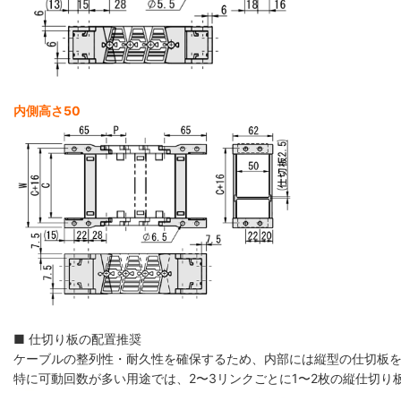
内側高さ50
■ 仕切り板の配置推奨
ケーブルの整列性・耐久性を確保するため、内部には縦型の仕切板
特に可動回数が多い用途では、2〜3リンクごとに1〜2枚の縦仕切