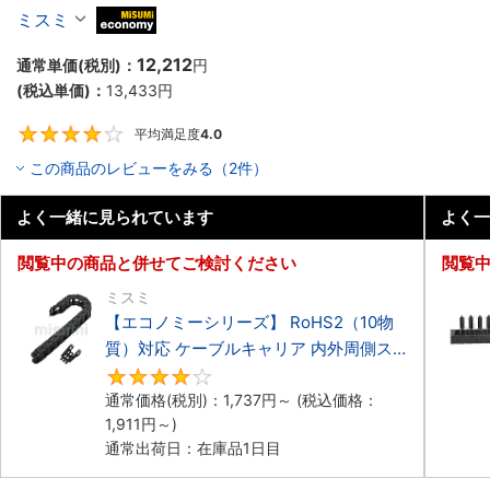
ーブルキャリア 低発塵・低騒音タイプ
ミスミ
MiSUMi economy
12,212
通常単価(税別)：
円
(税込単価)：
13,433
円
平均満足度
4.0
4
この商品のレビューをみる（2件）
よく一緒に見られています
よく一
閲覧中の商品と併せてご検討ください
閲覧
ミスミ
【エコノミーシリーズ】 RoHS2（10物
質）対応 ケーブルキャリア 内外周側ス
ナップ開閉タイプ
4.2
通常価格(税別)：
1,737
円
～
(税込価格：
1,911
円
～)
通常出荷日：在庫品1日目