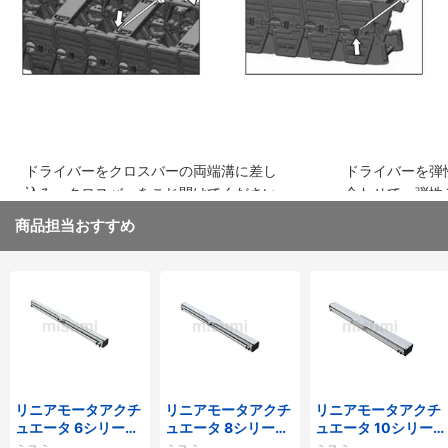
ドライバーをクロスバーの両端溝に差し
ドライバーを弾
込み、クロスバーをこじ開けてください
合わせて、弾性
取り外してくだ
商品担当おすすめ
リニアモータアクチ
リニアモータアクチ
リニアモータアクチ
ュエータ 6シリーズ
ュエータ 8シリーズ
ュエータ 10シリー
標準タイプ インクリ
標準タイプ インクリ
ズ 標準タイプ 重荷