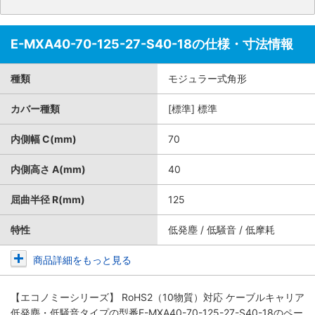
E-MXA40-70-125-27-S40-18の仕様・寸法情報
種類
モジュラー式角形
カバー種類
[標準] 標準
内側幅 C(mm)
70
内側高さ A(mm)
40
屈曲半径 R(mm)
125
特性
低発塵 / 低騒音 / 低摩耗
商品詳細をもっと見る
【エコノミーシリーズ】 RoHS2（10物質）対応 ケーブルキャリア
低発塵・低騒音タイプ
の型番E-MXA40-70-125-27-S40-18のペー