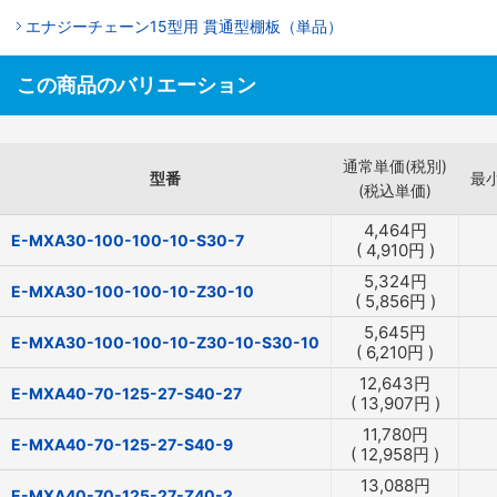
エナジーチェーン15型用 貫通型棚板（単品）
この商品のバリエーション
通常単価(税別)
型番
最
(税込単価)
4,464
円
E-MXA30-100-100-10-S30-7
(
4,910
円
)
5,324
円
E-MXA30-100-100-10-Z30-10
(
5,856
円
)
5,645
円
E-MXA30-100-100-10-Z30-10-S30-10
(
6,210
円
)
12,643
円
E-MXA40-70-125-27-S40-27
(
13,907
円
)
11,780
円
E-MXA40-70-125-27-S40-9
(
12,958
円
)
13,088
円
E-MXA40-70-125-27-Z40-2