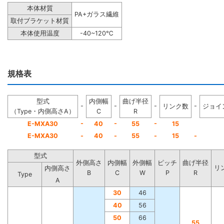
本体材質
PA+ガラス繊維
取付ブラケット材質
本体使用温度
-40~120℃
規格表
型式
内側幅
曲げ半径
-
-
-
-
リンク数
ジョイ
（Type・内側高さA）
C
R
-
-
-
E-MXA30
40
55
15
E-MXA30
-
40
-
55
-
15
-
型式
外側高さ
内側幅
外側幅
ピッチ
曲げ半径
リ
内側高さ
B
C
W
P
R
Type
A
30
46
40
56
50
66
55