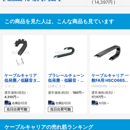
(
14,397
円
)
この商品を見た人は、こんな商品も見ています
ケーブルキャリア
プラレールチェーン
ケーブルキャリア 一
低発塵／低騒音タイ
低発塵・低騒音・フ
般FA用 HSC0665シ
プ
ラップ開閉・ヒンジ
リーズ
ミスミ
日本ピスコ
HANSHIN（ハンシン）
連結タイプ SCシリ
通常価格(税別)：
通常価格(税別)：
180
円
～
通常価格(税別)：
ーズ
4,310
円
～
17,117
円
～
在庫品1日目
在庫品1日目
8
日目～
当日出荷可能
当日出荷可能
ケーブルキャリアの売れ筋ランキング