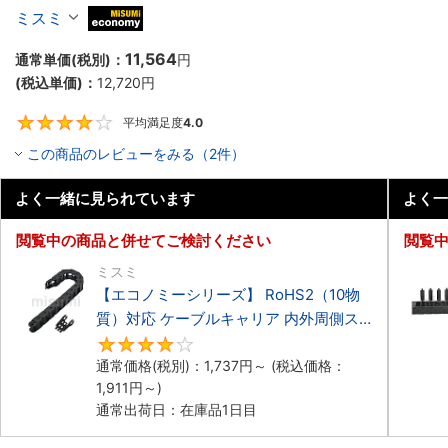
ーブルキャリア 低発塵・低騒音タイプ
ミスミ
MiSUMi economy
11,564
通常単価(税別)：
円
(税込単価)：
12,720
円
平均満足度
4.0
4
この商品のレビューをみる（2件）
よく一緒に見られています
よく一
閲覧中の商品と併せてご検討ください
閲覧
ミスミ
【エコノミーシリーズ】 RoHS2（10物
質）対応 ケーブルキャリア 内外周側ス
ナップ開閉タイプ
4.2
通常価格(税別)：
1,737
円
～
(税込価格：
1,911
円
～)
通常出荷日：在庫品1日目