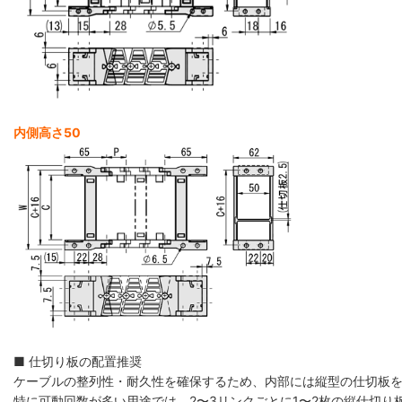
内側高さ50
■ 仕切り板の配置推奨
ケーブルの整列性・耐久性を確保するため、内部には縦型の仕切板
特に可動回数が多い用途では、2〜3リンクごとに1〜2枚の縦仕切