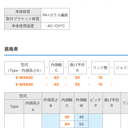
本体材質
PA+ガラス繊維
取付ブラケット材質
本体使用温度
-40~120℃
規格表
型式
内側幅
曲げ半径
-
-
-
-
リンク数
ジョイ
（Type・内側高さA）
C
R
-
-
-
E-MXA30
40
55
15
E-MXA30
-
40
-
55
-
15
-
型式
外側高さ
内側幅
外側幅
ピッチ
曲げ半径
リ
内側高さ
B
C
W
P
R
Type
A
30
46
40
56