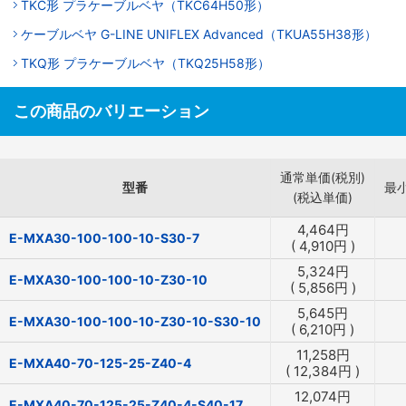
TKC形 プラケーブルベヤ（TKC64H50形）
ケーブルベヤ G-LINE UNIFLEX Advanced（TKUA55H38形）
TKQ形 プラケーブルベヤ（TKQ25H58形）
この商品のバリエーション
通常単価(税別)
型番
最
(税込単価)
4,464
円
E-MXA30-100-100-10-S30-7
(
4,910
円
)
5,324
円
E-MXA30-100-100-10-Z30-10
(
5,856
円
)
5,645
円
E-MXA30-100-100-10-Z30-10-S30-10
(
6,210
円
)
11,258
円
E-MXA40-70-125-25-Z40-4
(
12,384
円
)
12,074
円
E-MXA40-70-125-25-Z40-4-S40-17