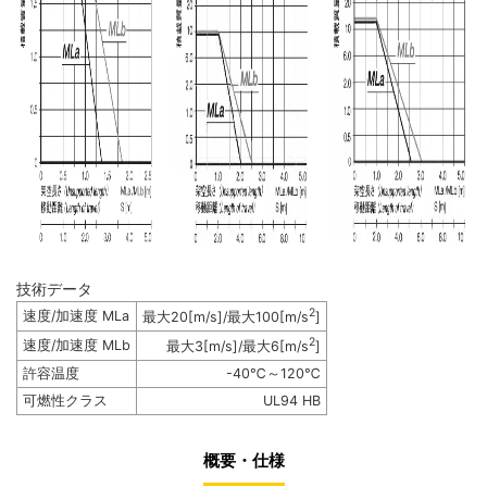
技術データ
2
速度/加速度 MLa
最大20[m/s]/最大100[m/s
]
2
速度/加速度 MLb
最大3[m/s]/最大6[m/s
]
許容温度
-40℃～120℃
可燃性クラス
UL94 HB
概要・仕様