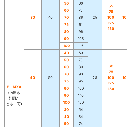
50
66
55
60
76
75
30
40
70
86
25
100
1
125
75
91
150
80
96
90
106
100
116
40
60
50
70
60
60
80
75
70
90
40
50
28
100
1
75
95
125
E－MXA
80
100
150
(内開き
90
110
外開き
100
120
ともに可)
30
54
40
64
50
74