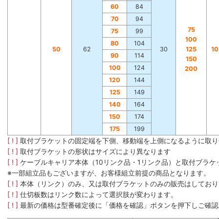
60
84
70
94
75
75
99
100
80
104
50
62
30
125
1
90
114
150
100
124
200
120
144
125
149
140
164
150
174
175
199
[ ! ]
取付ブラケットの固定端を下側、移動端を上側になるように取り
[ ! ]
取付ブラケットの形状はサイズにより異なります
[ ! ]
ケーブルキャリア本体（10リンク品・1リンク品）と取付ブラ
※一部組立品もございますが、お客様組立前提の商品となります。
[ ! ]
本体（リンク）のみ、又は取付ブラケットのみの販売はしており
[ ! ]
仕切板数はリンク数によって選択肢が変わります。
[ ! ]
最新の価格は型番確定後に「価格を確認」ボタンを押下しご確認