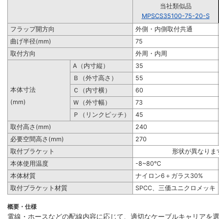
当社類似品
MPSCS35100-75-20-S
フラップ開方向
外側・内側取付共通
曲げ半径(mm)
75
取付方向
外周・内周
A（内寸縦）
35
Ｂ（外寸高さ）
55
本体寸法
Ｃ（内寸横）
60
(mm)
Ｗ（外寸幅）
73
Ｐ（リンクピッチ）
45
取付高さ(mm)
240
必要空間高さ(mm)
270
取付ブラケット
形状が異なりま
本体使用温度
-8~80℃
本体材質
ナイロン6＋ガラス30%
取付ブラケット材質
SPCC、三価ユニクロメッキ
概要・仕様
電線・ホースなどの配線内容に応じて、適切なケーブルキャリアを