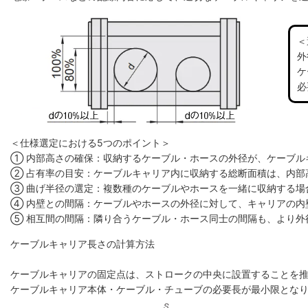
＜
外
ケ
必
＜仕様選定における5つのポイント＞
① 内部高さの確保：収納するケーブル・ホースの外径が、ケーブル
② 占有率の目安：ケーブルキャリア内に収納する総断面積は、内部高
③ 曲げ半径の選定：複数種のケーブルやホースを一緒に収納する場
④ 内壁との間隔：ケーブルやホースの外径に対して、キャリアの内
⑤ 相互間の間隔：隣り合うケーブル・ホース同士の間隔も、より外
ケーブルキャリア長さの計算方法
ケーブルキャリアの固定点は、ストロークの中央に設置することを
ケーブルキャリア本体・ケーブル・チューブの必要長が最小限とな