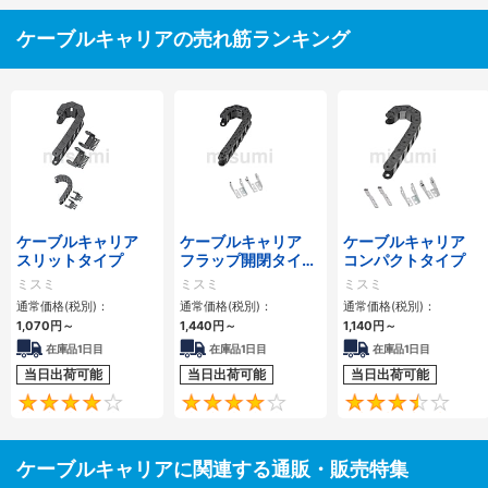
ケーブルキャリアの売れ筋ランキング
ケーブルキャリア
ケーブルキャリア
ケーブルキャリア
スリットタイプ
フラップ開閉タイ
コンパクトタイプ
プ 本体＋取付金具
ミスミ
ミスミ
ミスミ
通常価格(税別)：
通常価格(税別)：
通常価格(税別)：
1,070
円
～
1,440
円
～
1,140
円
～
在庫品1日目
在庫品1日目
在庫品1日目
当日出荷可能
当日出荷可能
当日出荷可能
4.1
4.2
ケーブルキャリアに関連する通販・販売特集