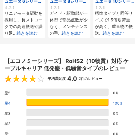
ュエータ 6シリーズ
ュエータ 8シリーズ
ュエータ 10シリー
標準タイプ インクリ
標準タイプ インクリ
ズ 標準タイプ 重荷
ミスミ
ミスミ
ミスミ
メンタル・アブソリ
メンタル・アブソリ
重 インクリメンタ
リニアモータ駆動を
ガイド・駆動部が一
標準タイプと同等サ
ュート仕様
ュート仕様
ル・アブソリュート
採用し、長ストロー
体型で部品点数が少
イズで1.5倍耐荷重
仕様
クでの高速搬送や繰
なく、メンテナンス
が高く、重量物の搬
り返
...
続きを読む
の手
...
続きを読む
送
...
続きを読む
【エコノミーシリーズ】 RoHS2（10物質）対応 ケ
ーブルキャリア 低発塵・低騒音タイプのレビュー
4.0
4
平均満足度
2件のレビュー
星5
0%
星4
100%
星3
0%
星2
0%
星1
0%