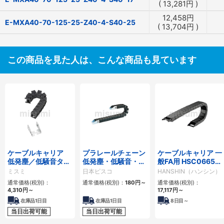
(
13,281
円
)
12,458
円
E-MXA40-70-125-25-Z40-4-S40-25
(
13,704
円
)
この商品を見た人は、こんな商品も見ています
ケーブルキャリア
プラレールチェーン
ケーブルキャリア 一
低発塵／低騒音タイ
低発塵・低騒音・フ
般FA用 HSC0665シ
プ
ラップ開閉・ヒンジ
リーズ
ミスミ
日本ピスコ
HANSHIN（ハンシン）
連結タイプ SCシリ
通常価格(税別)：
通常価格(税別)：
180
円
～
通常価格(税別)：
ーズ
4,310
円
～
17,117
円
～
在庫品1日目
在庫品1日目
8
日目～
当日出荷可能
当日出荷可能