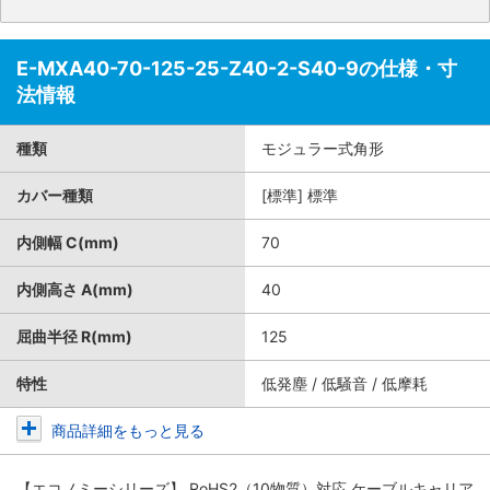
E-MXA40-70-125-25-Z40-2-S40-9の仕様・寸
法情報
種類
モジュラー式角形
カバー種類
[標準] 標準
内側幅 C(mm)
70
内側高さ A(mm)
40
屈曲半径 R(mm)
125
特性
低発塵 / 低騒音 / 低摩耗
商品詳細をもっと見る
【エコノミーシリーズ】 RoHS2（10物質）対応 ケーブルキャリア