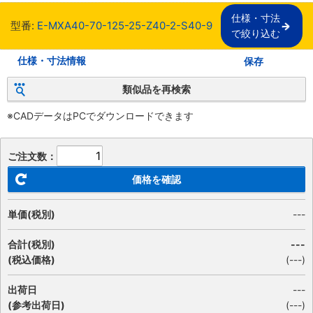
仕様・寸法

型番:
E-MXA40-70-125-25-Z40-2-S40-9
で絞り込む
仕様・寸法情報
保存
類似品を再検索
※CADデータはPCでダウンロードできます
ご注文数：
価格を確認
単価(税別)
---
合計(税別)
---
(税込価格)
(
---
)
出荷日
---
(参考出荷日)
(---)