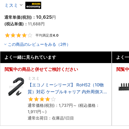
ーブルキャリア 低発塵・低騒音タイプ
ミスミ
MiSUMi economy
10,625
通常単価(税別)：
円
(税込単価)：
11,688
円
平均満足度
4.0
4
この商品のレビューをみる（2件）
よく一緒に見られています
よく一
閲覧中の商品と併せてご検討ください
閲覧
ミスミ
【エコノミーシリーズ】 RoHS2（10物
質）対応 ケーブルキャリア 内外周側ス
ナップ開閉タイプ
4.2
通常価格(税別)：
1,737
円
～
(税込価格：
1,911
円
～)
通常出荷日：在庫品1日目