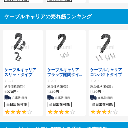
ケーブルキャリアの売れ筋ランキング
ケーブルキャリア
ケーブルキャリア
ケーブルキャリア
スリットタイプ
フラップ開閉タイ
コンパクトタイプ
プ 本体＋取付金具
ミスミ
ミスミ
ミスミ
通常価格(税別)：
通常価格(税別)：
通常価格(税別)：
1,070
円
～
1,440
円
～
1,140
円
～
在庫品1日目
在庫品1日目
在庫品1日目
当日出荷可能
当日出荷可能
当日出荷可能
4.1
4.2