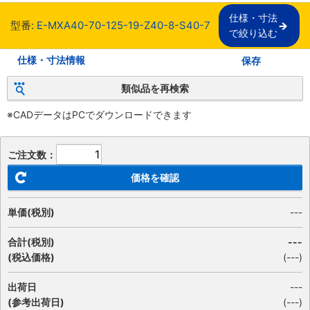
仕様・寸法

型番:
E-MXA40-70-125-19-Z40-8-S40-7
で絞り込む
仕様・寸法情報
保存
類似品を再検索
※CADデータはPCでダウンロードできます
ご注文数：
価格を確認
単価(税別)
---
合計(税別)
---
(税込価格)
(
---
)
出荷日
---
(参考出荷日)
(---)