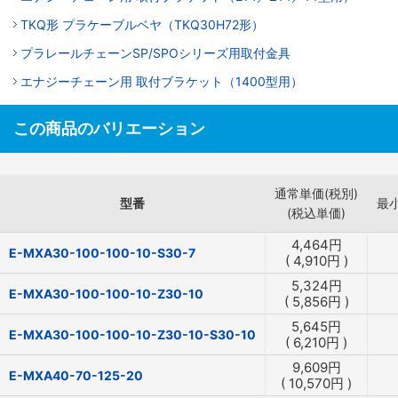
TKQ形 プラケーブルベヤ（TKQ30H72形）
プラレールチェーンSP/SPOシリーズ用取付金具
エナジーチェーン用 取付ブラケット（1400型用）
この商品のバリエーション
通常単価(税別)
型番
最
(税込単価)
4,464
円
E-MXA30-100-100-10-S30-7
(
4,910
円
)
5,324
円
E-MXA30-100-100-10-Z30-10
(
5,856
円
)
5,645
円
E-MXA30-100-100-10-Z30-10-S30-10
(
6,210
円
)
9,609
円
E-MXA40-70-125-20
(
10,570
円
)