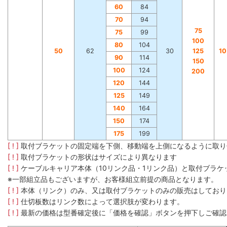
60
84
70
94
75
75
99
100
80
104
50
62
30
125
1
90
114
150
100
124
200
120
144
125
149
140
164
150
174
175
199
[ ! ]
取付ブラケットの固定端を下側、移動端を上側になるように取り
[ ! ]
取付ブラケットの形状はサイズにより異なります
[ ! ]
ケーブルキャリア本体（10リンク品・1リンク品）と取付ブラ
※一部組立品もございますが、お客様組立前提の商品となります。
[ ! ]
本体（リンク）のみ、又は取付ブラケットのみの販売はしており
[ ! ]
仕切板数はリンク数によって選択肢が変わります。
[ ! ]
最新の価格は型番確定後に「価格を確認」ボタンを押下しご確認