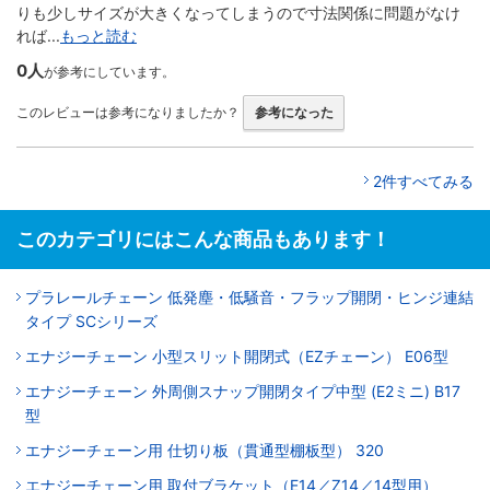
りも少しサイズが大きくなってしまうので寸法関係に問題がなけ
れば...
もっと読む
0人
が参考にしています。
このレビューは参考になりましたか？
参考になった
2件すべてみる
このカテゴリにはこんな商品もあります！
プラレールチェーン 低発塵・低騒音・フラップ開閉・ヒンジ連結
タイプ SCシリーズ
エナジーチェーン 小型スリット開閉式（EZチェーン） E06型
エナジーチェーン 外周側スナップ開閉タイプ中型 (E2ミニ) B17
型
エナジーチェーン用 仕切り板（貫通型棚板型） 320
エナジーチェーン用 取付ブラケット（E14／Z14／14型用）