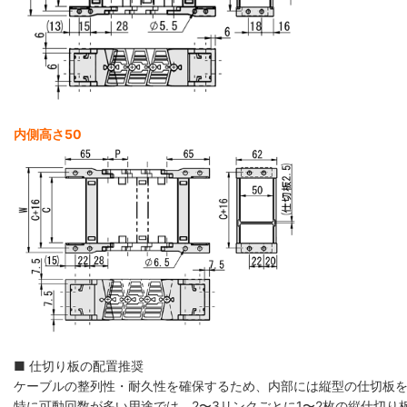
内側高さ50
■ 仕切り板の配置推奨
ケーブルの整列性・耐久性を確保するため、内部には縦型の仕切板
特に可動回数が多い用途では、2〜3リンクごとに1〜2枚の縦仕切