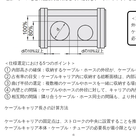
＜
外
ケ
必
＜仕様選定における5つのポイント＞
① 内部高さの確保：収納するケーブル・ホースの外径が、ケーブル
② 占有率の目安：ケーブルキャリア内に収納する総断面積は、内部高
③ 曲げ半径の選定：複数種のケーブルやホースを一緒に収納する場
④ 内壁との間隔：ケーブルやホースの外径に対して、キャリアの内
⑤ 相互間の間隔：隣り合うケーブル・ホース同士の間隔も、より外
ケーブルキャリア長さの計算方法
ケーブルキャリアの固定点は、ストロークの中央に設置することを
ケーブルキャリア本体・ケーブル・チューブの必要長が最小限とな