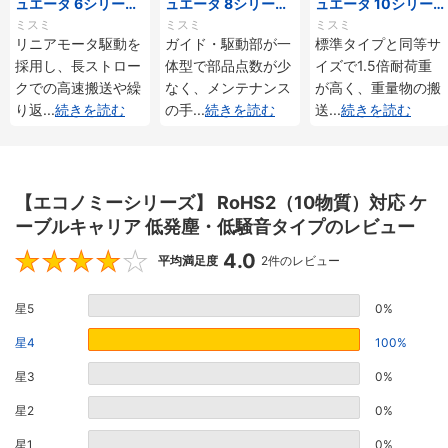
ュエータ 6シリーズ
ュエータ 8シリーズ
ュエータ 10シリー
標準タイプ インクリ
標準タイプ インクリ
ズ 標準タイプ 重荷
ミスミ
ミスミ
ミスミ
メンタル・アブソリ
メンタル・アブソリ
重 インクリメンタ
リニアモータ駆動を
ガイド・駆動部が一
標準タイプと同等サ
ュート仕様
ュート仕様
ル・アブソリュート
採用し、長ストロー
体型で部品点数が少
イズで1.5倍耐荷重
仕様
クでの高速搬送や繰
なく、メンテナンス
が高く、重量物の搬
り返
...
続きを読む
の手
...
続きを読む
送
...
続きを読む
【エコノミーシリーズ】 RoHS2（10物質）対応 ケ
ーブルキャリア 低発塵・低騒音タイプのレビュー
4.0
4
平均満足度
2件のレビュー
星5
0%
星4
100%
星3
0%
星2
0%
星1
0%