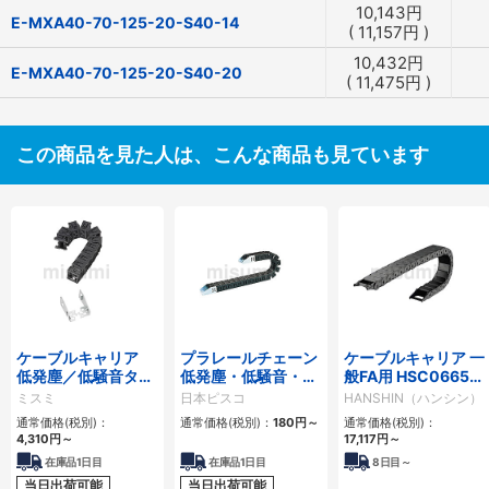
10,143
円
E-MXA40-70-125-20-S40-14
(
11,157
円
)
10,432
円
E-MXA40-70-125-20-S40-20
(
11,475
円
)
この商品を見た人は、こんな商品も見ています
ケーブルキャリア
プラレールチェーン
ケーブルキャリア 一
低発塵／低騒音タイ
低発塵・低騒音・フ
般FA用 HSC0665シ
プ
ラップ開閉・ヒンジ
リーズ
ミスミ
日本ピスコ
HANSHIN（ハンシン）
連結タイプ SCシリ
通常価格(税別)：
通常価格(税別)：
180
円
～
通常価格(税別)：
ーズ
4,310
円
～
17,117
円
～
在庫品1日目
在庫品1日目
8
日目～
当日出荷可能
当日出荷可能