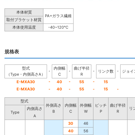
本体材質
PA+ガラス繊維
取付ブラケット材質
本体使用温度
-40~120℃
規格表
型式
内側幅
曲げ半径
-
-
-
-
リンク数
ジョイ
（Type・内側高さA）
C
R
-
-
-
E-MXA30
40
55
15
E-MXA30
-
40
-
55
-
15
-
型式
外側高さ
内側幅
外側幅
ピッチ
曲げ半径
リ
内側高さ
B
C
W
P
R
Type
A
30
46
40
56