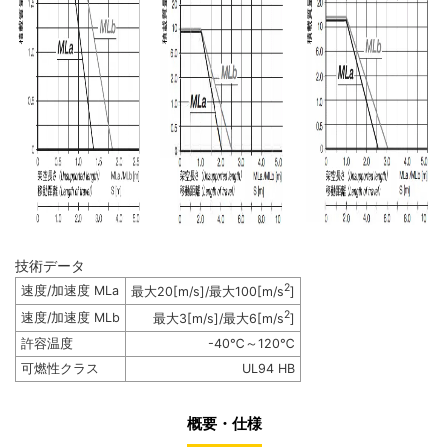
技術データ
2
速度/加速度 MLa
最大20[m/s]/最大100[m/s
]
2
速度/加速度 MLb
最大3[m/s]/最大6[m/s
]
許容温度
-40℃～120℃
可燃性クラス
UL94 HB
概要・仕様