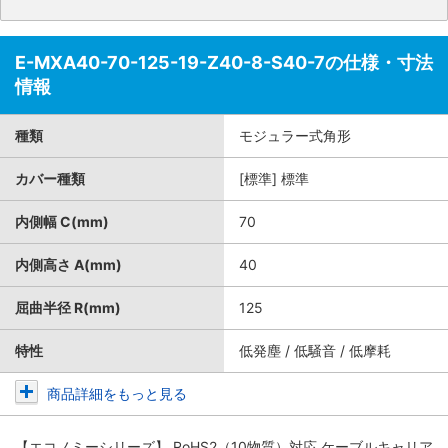
E-MXA40-70-125-19-Z40-8-S40-7の仕様・寸法
情報
種類
モジュラー式角形
カバー種類
[標準] 標準
内側幅 C(mm)
70
内側高さ A(mm)
40
屈曲半径 R(mm)
125
特性
低発塵 / 低騒音 / 低摩耗
商品詳細をもっと見る
【エコノミーシリーズ】 RoHS2（10物質）対応 ケーブルキャリア