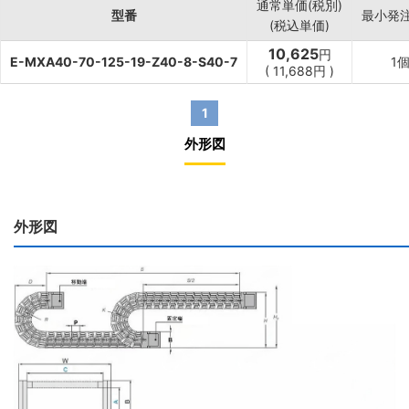
通常単価(税別)
型番
最小発
(税込単価)
10,625
円
E-MXA40-70-125-19-Z40-8-S40-7
1
(
11,688
円
)
1
外形図
外形図