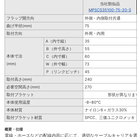
当社類似品
MPSCS35100-75-20-S
フラップ開方向
外側・内側取付共通
曲げ半径(mm)
75
取付方向
外周・内周
A（内寸縦）
35
Ｂ（外寸高さ）
55
本体寸法
Ｃ（内寸横）
60
(mm)
Ｗ（外寸幅）
73
Ｐ（リンクピッチ）
45
取付高さ(mm)
240
必要空間高さ(mm)
270
取付ブラケット
形状が異なりま
本体使用温度
-8~80℃
本体材質
ナイロン6＋ガラス30%
取付ブラケット材質
SPCC、三価ユニクロメッキ
概要・仕様
電線・ホースなどの配線内容に応じて、適切なケーブルキャリアを