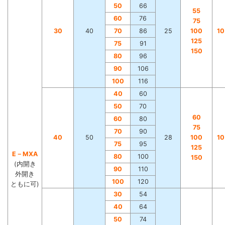
50
66
55
60
76
75
30
40
70
86
25
100
1
125
75
91
150
80
96
90
106
100
116
40
60
50
70
60
60
80
75
70
90
40
50
28
100
1
75
95
125
E－MXA
80
100
150
(内開き
90
110
外開き
100
120
ともに可)
30
54
40
64
50
74