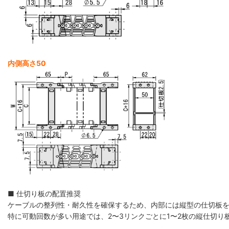
内側高さ50
■ 仕切り板の配置推奨
ケーブルの整列性・耐久性を確保するため、内部には縦型の仕切板
特に可動回数が多い用途では、2〜3リンクごとに1〜2枚の縦仕切