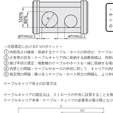
＜
外
ケ
必
＜仕様選定における5つのポイント＞
① 内部高さの確保：収納するケーブル・ホースの外径が、ケーブル
② 占有率の目安：ケーブルキャリア内に収納する総断面積は、内部高
③ 曲げ半径の選定：複数種のケーブルやホースを一緒に収納する場
④ 内壁との間隔：ケーブルやホースの外径に対して、キャリアの内
⑤ 相互間の間隔：隣り合うケーブル・ホース同士の間隔も、より外
ケーブルキャリア長さの計算方法
ケーブルキャリアの固定点は、ストロークの中央に設置することを
ケーブルキャリア本体・ケーブル・チューブの必要長が最小限とな