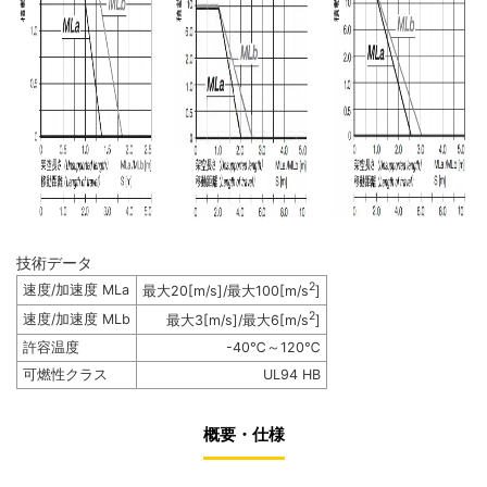
技術データ
2
速度/加速度 MLa
最大20[m/s]/最大100[m/s
]
2
速度/加速度 MLb
最大3[m/s]/最大6[m/s
]
許容温度
-40℃～120℃
可燃性クラス
UL94 HB
概要・仕様