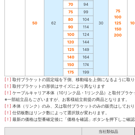
70
94
75
75
99
100
80
104
50
62
30
125
1
90
114
150
100
124
200
120
144
125
149
140
164
150
174
175
199
[ ! ]
取付ブラケットの固定端を下側、移動端を上側になるように取り
[ ! ]
取付ブラケットの形状はサイズにより異なります
[ ! ]
ケーブルキャリア本体（10リンク品・1リンク品）と取付ブラ
※一部組立品もございますが、お客様組立前提の商品となります。
[ ! ]
本体（リンク）のみ、又は取付ブラケットのみの販売はしており
[ ! ]
仕切板数はリンク数によって選択肢が変わります。
[ ! ]
最新の価格は型番確定後に「価格を確認」ボタンを押下しご確認
当社類似品