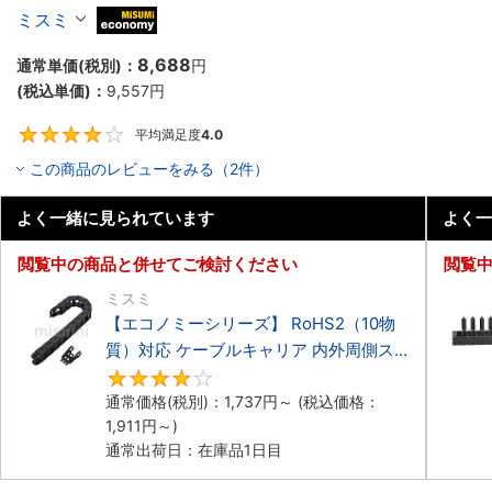
ーブルキャリア 低発塵・低騒音タイプ
ミスミ
MiSUMi economy
8,688
通常単価(税別)：
円
(税込単価)：
9,557
円
平均満足度
4.0
4
この商品のレビューをみる（2件）
よく一緒に見られています
よく一
閲覧中の商品と併せてご検討ください
閲覧
ミスミ
【エコノミーシリーズ】 RoHS2（10物
質）対応 ケーブルキャリア 内外周側ス
ナップ開閉タイプ
4.2
通常価格(税別)：
1,737
円
～
(税込価格：
1,911
円
～)
通常出荷日：在庫品1日目