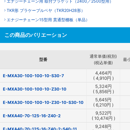
エナジーチェーン用 取付ブラケット（2400／2500型用）
TKR形 プラケーブルベヤ（TKR20H28形）
エナジーチェーン15型用 貫通型棚板（単品）
この商品のバリエーション
通常単価(税別)
型番
最
(税込単価)
4,464
円
E-MXA30-100-100-10-S30-7
(
4,910
円
)
5,324
円
E-MXA30-100-100-10-Z30-10
(
5,856
円
)
5,645
円
E-MXA30-100-100-10-Z30-10-S30-10
(
6,210
円
)
9,522
円
E-MXA40-70-125-16-Z40-2
(
10,474
円
)
9,248
円
E-MXA40-70-125-16-Z40-2-S40-11