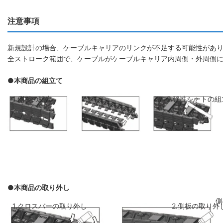
注意事項
新規設計の場合、ケーブルキャリアのリンクが不足する可能性があり
全ストローク範囲で、ケーブルがケーブルキャリア内周側・外周側
●本商品の組立て
1.側板の組立
2.弾性シートの組
●本商品の取り外し
側板のリンクを斜めに前のリンクに差し
弾性シートを両側
1.クロスバーの取り外し
2.側板の取り外
込み、はめ込みます
ください