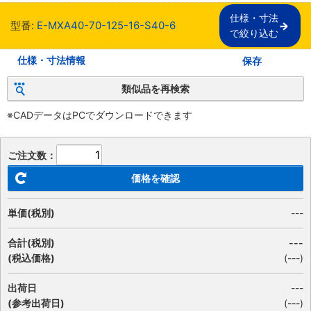
仕様・寸法

型番:
E-MXA40-70-125-16-S40-6
で絞り込む
仕様・寸法情報
保存
類似品を再検索
※CADデータはPCでダウンロードできます
ご注文数：
価格を確認
単価(税別)
---
合計(税別)
---
(税込価格)
(
---
)
出荷日
---
(参考出荷日)
(---)