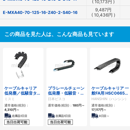
(
10,173
円
)
9,487
円
E-MXA40-70-125-16-Z40-2-S40-16
(
10,436
円
)
この商品を見た人は、こんな商品も見ています
ケーブルキャリア
プラレールチェーン
ケーブルキャリア 一
低発塵／低騒音タイ
低発塵・低騒音・フ
般FA用 HSC0665シ
プ
ラップ開閉・ヒンジ
リーズ
ミスミ
日本ピスコ
HANSHIN（ハンシン）
連結タイプ SCシリ
通常価格(税別)：
通常価格(税別)：
180
円
～
通常価格(税別)：
ーズ
4,310
円
～
17,117
円
～
在庫品1日目
在庫品1日目
8
日目～
当日出荷可能
当日出荷可能