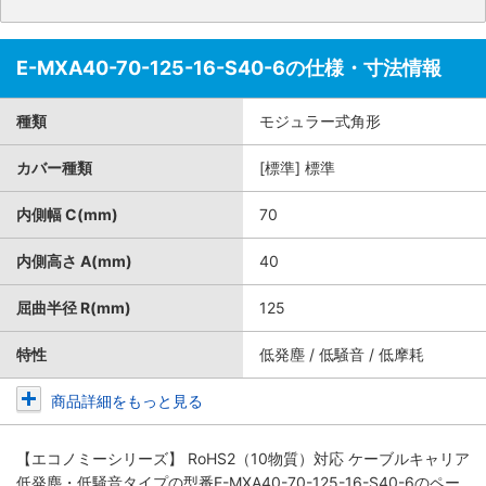
E-MXA40-70-125-16-S40-6の仕様・寸法情報
種類
モジュラー式角形
カバー種類
[標準] 標準
内側幅 C(mm)
70
内側高さ A(mm)
40
屈曲半径 R(mm)
125
特性
低発塵 / 低騒音 / 低摩耗
商品詳細をもっと見る
【エコノミーシリーズ】 RoHS2（10物質）対応 ケーブルキャリア
低発塵・低騒音タイプ
の型番E-MXA40-70-125-16-S40-6のペー