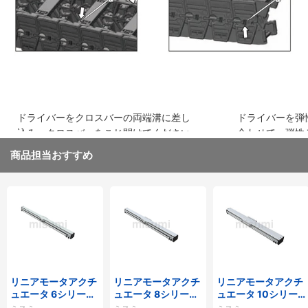
ドライバーをクロスバーの両端溝に差し
ドライバーを弾
込み、クロスバーをこじ開けてください
合わせて、弾性
取り外してくだ
商品担当おすすめ
リニアモータアクチ
リニアモータアクチ
リニアモータアクチ
ュエータ 6シリーズ
ュエータ 8シリーズ
ュエータ 10シリー
標準タイプ インクリ
標準タイプ インクリ
ズ 標準タイプ 重荷