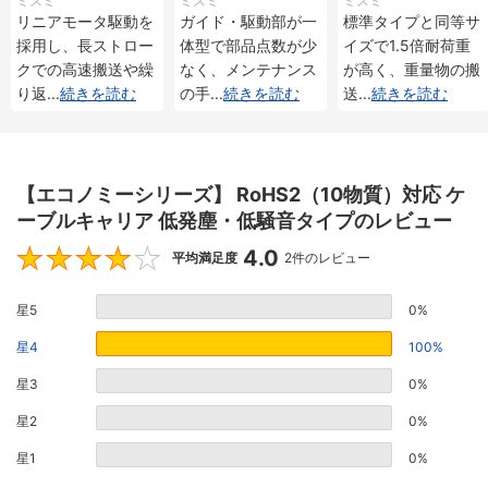
ミスミ
ミスミ
ミスミ
メンタル・アブソリ
メンタル・アブソリ
重 インクリメンタ
リニアモータ駆動を
ガイド・駆動部が一
標準タイプと同等サ
ュート仕様
ュート仕様
ル・アブソリュート
採用し、長ストロー
体型で部品点数が少
イズで1.5倍耐荷重
仕様
クでの高速搬送や繰
なく、メンテナンス
が高く、重量物の搬
り返
...
続きを読む
の手
...
続きを読む
送
...
続きを読む
【エコノミーシリーズ】 RoHS2（10物質）対応 ケ
ーブルキャリア 低発塵・低騒音タイプのレビュー
4.0
4
平均満足度
2件のレビュー
星5
0%
星4
100%
星3
0%
星2
0%
星1
0%