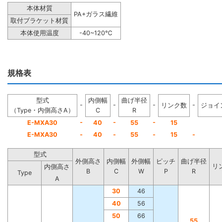
本体材質
PA+ガラス繊維
取付ブラケット材質
本体使用温度
-40~120℃
規格表
型式
内側幅
曲げ半径
-
-
-
-
リンク数
ジョイ
（Type・内側高さA）
C
R
-
-
-
E-MXA30
40
55
15
E-MXA30
-
40
-
55
-
15
-
型式
外側高さ
内側幅
外側幅
ピッチ
曲げ半径
リ
内側高さ
B
C
W
P
R
Type
A
30
46
40
56
50
66
55