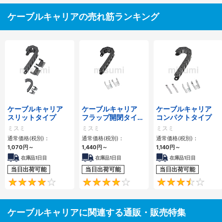
ケーブルキャリアの売れ筋ランキング
ケーブルキャリア
ケーブルキャリア
ケーブルキャリア
スリットタイプ
フラップ開閉タイ
コンパクトタイプ
プ 本体＋取付金具
ミスミ
ミスミ
ミスミ
通常価格(税別)：
通常価格(税別)：
通常価格(税別)：
1,070
円
～
1,440
円
～
1,140
円
～
在庫品1日目
在庫品1日目
在庫品1日目
当日出荷可能
当日出荷可能
当日出荷可能
4.1
4.2
ケーブルキャリアに関連する通販・販売特集