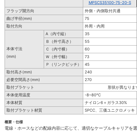
MPSCS35100-75-20-S
フラップ開方向
外側・内側取付共通
曲げ半径(mm)
75
取付方向
外周・内周
A（内寸縦）
35
Ｂ（外寸高さ）
55
本体寸法
Ｃ（内寸横）
60
(mm)
Ｗ（外寸幅）
73
Ｐ（リンクピッチ）
45
取付高さ(mm)
240
必要空間高さ(mm)
270
取付ブラケット
形状が異なりま
本体使用温度
-8~80℃
本体材質
ナイロン6＋ガラス30%
取付ブラケット材質
SPCC、三価ユニクロメッキ
概要・仕様
電線・ホースなどの配線内容に応じて、適切なケーブルキャリアを