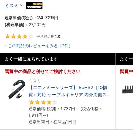
ーブルキャリア 低発塵・低騒音タイプ
ミスミ
MiSUMi economy
24,729
通常単価(税別)：
円
(税込単価)：
27,202
円
平均満足度
4.0
4
この商品のレビューをみる（2件）
よく一緒に見られています
よく一
閲覧中の商品と併せてご検討ください
閲覧
ミスミ
【エコノミーシリーズ】 RoHS2（10物
質）対応 ケーブルキャリア 内外周側ス
ナップ開閉タイプ
4.2
通常価格(税別)：
1,737
円
～
(税込価格：
1,911
円
～)
通常出荷日：在庫品1日目