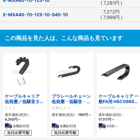
E-MXA40-70-125-10
(
7,281
円
)
7,272
円
E-MXA40-70-125-10-S40-10
(
7,999
円
)
この商品を見た人は、こんな商品も見ています
ケーブルキャリア
プラレールチェーン
ケーブルキャリア 一
低発塵／低騒音タイ
低発塵・低騒音・フ
般FA用 HSC0665シ
プ
ラップ開閉・ヒンジ
リーズ
ミスミ
日本ピスコ
HANSHIN（ハンシン）
連結タイプ SCシリ
通常価格(税別)：
通常価格(税別)：
180
円
～
通常価格(税別)：
ーズ
4,310
円
～
17,117
円
～
在庫品1日目
在庫品1日目
8
日目～
当日出荷可能
当日出荷可能