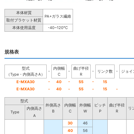
本体材質
PA+ガラス繊維
取付ブラケット材質
本体使用温度
-40~120℃
規格表
型式
内側幅
曲げ半径
-
-
-
-
リンク数
ジョイ
（Type・内側高さA）
C
R
-
-
-
E-MXA30
40
55
15
E-MXA30
-
40
-
55
-
15
-
型式
外側高さ
内側幅
外側幅
ピッチ
曲げ半径
リ
内側高さ
B
C
W
P
R
Type
A
30
46
40
56