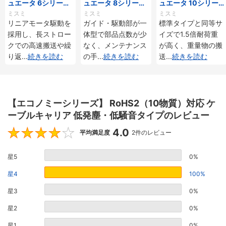
ュエータ 6シリーズ
ュエータ 8シリーズ
ュエータ 10シリー
標準タイプ インクリ
標準タイプ インクリ
ズ 標準タイプ 重荷
ミスミ
ミスミ
ミスミ
メンタル・アブソリ
メンタル・アブソリ
重 インクリメンタ
リニアモータ駆動を
ガイド・駆動部が一
標準タイプと同等サ
ュート仕様
ュート仕様
ル・アブソリュート
採用し、長ストロー
体型で部品点数が少
イズで1.5倍耐荷重
仕様
クでの高速搬送や繰
なく、メンテナンス
が高く、重量物の搬
り返
...
続きを読む
の手
...
続きを読む
送
...
続きを読む
【エコノミーシリーズ】 RoHS2（10物質）対応 ケ
ーブルキャリア 低発塵・低騒音タイプのレビュー
4.0
4
平均満足度
2件のレビュー
星5
0%
星4
100%
星3
0%
星2
0%
星1
0%