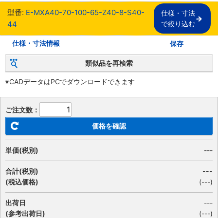
型番:
E-MXA40-70-100-65-Z40-8-S40-
仕様・寸法

44
で絞り込む
仕様・寸法情報
保存
類似品を再検索
※CADデータはPCでダウンロードできます
ご注文数：
価格を確認
単価(税別)
---
合計(税別)
---
(税込価格)
(
---
)
出荷日
---
(参考出荷日)
(---)