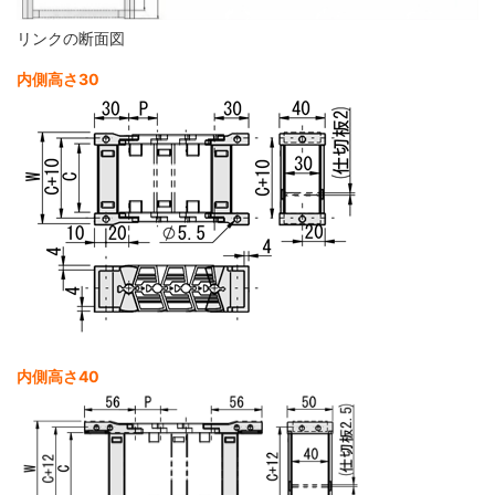
リンクの断面図
内側高さ30
内側高さ40