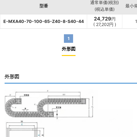
通常単価(税別)
型番
最小
(税込単価)
24,729
円
E-MXA40-70-100-65-Z40-8-S40-44
(
27,202
円
)
1
外形図
外形図