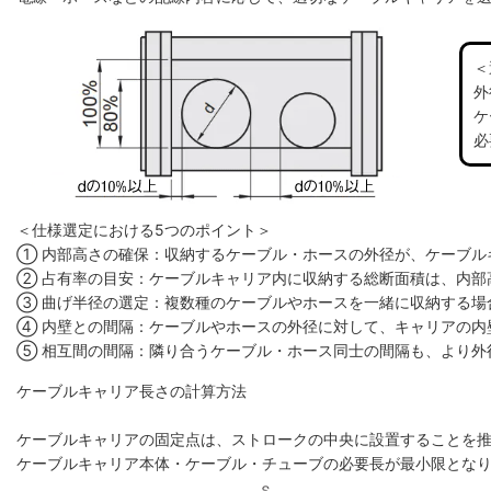
＜
外
ケ
必
＜仕様選定における5つのポイント＞
① 内部高さの確保：収納するケーブル・ホースの外径が、ケーブル
② 占有率の目安：ケーブルキャリア内に収納する総断面積は、内部高
③ 曲げ半径の選定：複数種のケーブルやホースを一緒に収納する場
④ 内壁との間隔：ケーブルやホースの外径に対して、キャリアの内
⑤ 相互間の間隔：隣り合うケーブル・ホース同士の間隔も、より外
ケーブルキャリア長さの計算方法
ケーブルキャリアの固定点は、ストロークの中央に設置することを
ケーブルキャリア本体・ケーブル・チューブの必要長が最小限とな