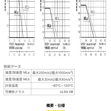
技術データ
2
速度/加速度 MLa
最大20[m/s]/最大100[m/s
]
2
速度/加速度 MLb
最大3[m/s]/最大6[m/s
]
許容温度
-40℃～120℃
可燃性クラス
UL94 HB
概要・仕様