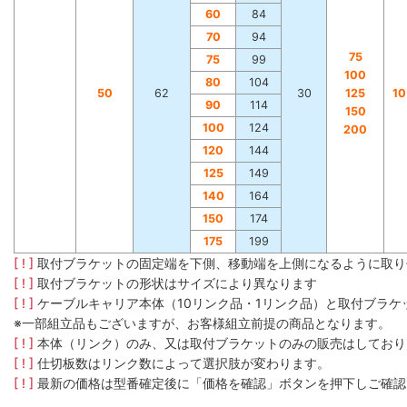
60
84
70
94
75
75
99
100
80
104
50
62
30
125
1
90
114
150
100
124
200
120
144
125
149
140
164
150
174
175
199
[ ! ]
取付ブラケットの固定端を下側、移動端を上側になるように取り
[ ! ]
取付ブラケットの形状はサイズにより異なります
[ ! ]
ケーブルキャリア本体（10リンク品・1リンク品）と取付ブラ
※一部組立品もございますが、お客様組立前提の商品となります。
[ ! ]
本体（リンク）のみ、又は取付ブラケットのみの販売はしており
[ ! ]
仕切板数はリンク数によって選択肢が変わります。
[ ! ]
最新の価格は型番確定後に「価格を確認」ボタンを押下しご確認