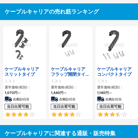
ケーブルキャリアの売れ筋ランキング
ケーブルキャリア
ケーブルキャリア
ケーブルキャリア
スリットタイプ
フラップ開閉タイ
コンパクトタイプ
プ 本体＋取付金具
ミスミ
ミスミ
ミスミ
通常価格(税別)：
通常価格(税別)：
通常価格(税別)：
1,070
円
～
1,440
円
～
1,140
円
～
在庫品1日目
在庫品1日目
在庫品1日目
当日出荷可能
当日出荷可能
当日出荷可能
4.1
4.2
ケーブルキャリアに関連する通販・販売特集