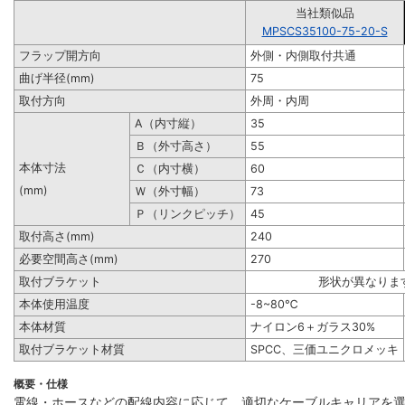
当社類似品
MPSCS35100-75-20-S
フラップ開方向
外側・内側取付共通
曲げ半径(mm)
75
取付方向
外周・内周
A（内寸縦）
35
Ｂ（外寸高さ）
55
本体寸法
Ｃ（内寸横）
60
(mm)
Ｗ（外寸幅）
73
Ｐ（リンクピッチ）
45
取付高さ(mm)
240
必要空間高さ(mm)
270
取付ブラケット
形状が異なりま
本体使用温度
-8~80℃
本体材質
ナイロン6＋ガラス30%
取付ブラケット材質
SPCC、三価ユニクロメッキ
概要・仕様
電線・ホースなどの配線内容に応じて、適切なケーブルキャリアを