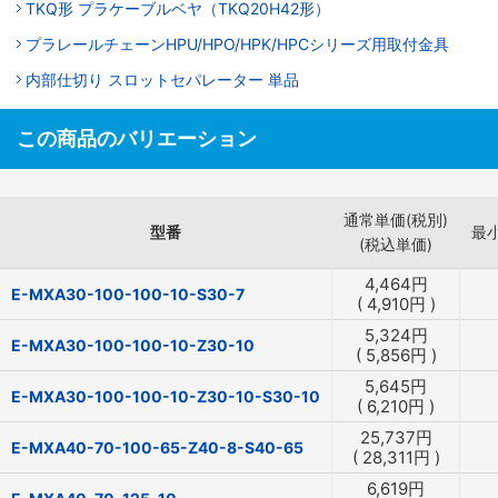
TKQ形 プラケーブルベヤ（TKQ20H42形）
プラレールチェーンHPU/HPO/HPK/HPCシリーズ用取付金具
内部仕切り スロットセパレーター 単品
この商品のバリエーション
通常単価(税別)
型番
最
(税込単価)
4,464
円
E-MXA30-100-100-10-S30-7
(
4,910
円
)
5,324
円
E-MXA30-100-100-10-Z30-10
(
5,856
円
)
5,645
円
E-MXA30-100-100-10-Z30-10-S30-10
(
6,210
円
)
25,737
円
E-MXA40-70-100-65-Z40-8-S40-65
(
28,311
円
)
6,619
円