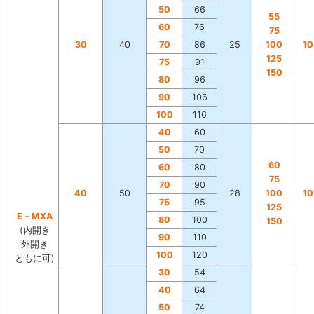
50
66
55
60
76
75
30
40
70
86
25
100
1
125
75
91
150
80
96
90
106
100
116
40
60
50
70
60
60
80
75
70
90
40
50
28
100
1
75
95
125
E－MXA
80
100
150
(内開き
90
110
外開き
100
120
ともに可)
30
54
40
64
50
74