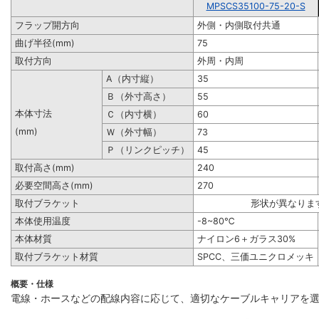
MPSCS35100-75-20-S
フラップ開方向
外側・内側取付共通
曲げ半径(mm)
75
取付方向
外周・内周
A（内寸縦）
35
Ｂ（外寸高さ）
55
本体寸法
Ｃ（内寸横）
60
(mm)
Ｗ（外寸幅）
73
Ｐ（リンクピッチ）
45
取付高さ(mm)
240
必要空間高さ(mm)
270
取付ブラケット
形状が異なりま
本体使用温度
-8~80℃
本体材質
ナイロン6＋ガラス30%
取付ブラケット材質
SPCC、三価ユニクロメッキ
概要・仕様
電線・ホースなどの配線内容に応じて、適切なケーブルキャリアを