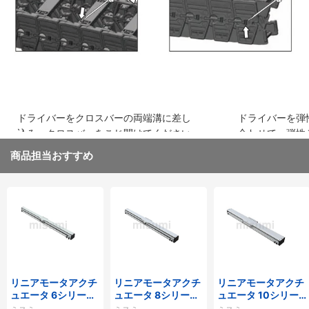
ドライバーをクロスバーの両端溝に差し
ドライバーを弾
込み、クロスバーをこじ開けてください
合わせて、弾性
取り外してくだ
商品担当おすすめ
リニアモータアクチ
リニアモータアクチ
リニアモータアクチ
ュエータ 6シリーズ
ュエータ 8シリーズ
ュエータ 10シリー
標準タイプ インクリ
標準タイプ インクリ
ズ 標準タイプ 重荷