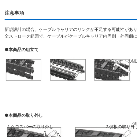
注意事項
新規設計の場合、ケーブルキャリアのリンクが不足する可能性があり
全ストローク範囲で、ケーブルがケーブルキャリア内周側・外周側
●本商品の組立て
1.側板の組立
2.弾性シートの組
●本商品の取り外し
側板のリンクを斜めに前のリンクに差し
弾性シートを両側
1.クロスバーの取り外し
2.側板の取り外
込み、はめ込みます
ください