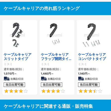
ケーブルキャリアの売れ筋ランキング
ケーブルキャリア
ケーブルキャリア
ケーブルキャリア
スリットタイプ
フラップ開閉タイ
コンパクトタイプ
プ 本体＋取付金具
ミスミ
ミスミ
ミスミ
通常価格(税別)：
通常価格(税別)：
通常価格(税別)：
1,070
円
～
1,440
円
～
1,140
円
～
在庫品1日目
在庫品1日目
在庫品1日目
当日出荷可能
当日出荷可能
当日出荷可能
4.1
4.2
ケーブルキャリアに関連する通販・販売特集