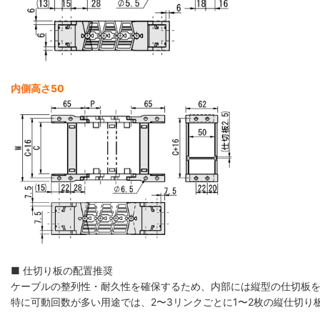
内側高さ50
■ 仕切り板の配置推奨
ケーブルの整列性・耐久性を確保するため、内部には縦型の仕切板
特に可動回数が多い用途では、2〜3リンクごとに1〜2枚の縦仕切