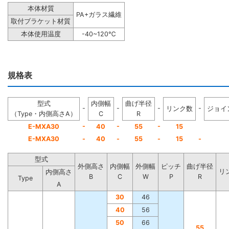
本体材質
PA+ガラス繊維
取付ブラケット材質
本体使用温度
-40~120℃
規格表
型式
内側幅
曲げ半径
-
-
-
-
リンク数
ジョイ
（Type・内側高さA）
C
R
-
-
-
E-MXA30
40
55
15
E-MXA30
-
40
-
55
-
15
-
型式
外側高さ
内側幅
外側幅
ピッチ
曲げ半径
リ
内側高さ
B
C
W
P
R
Type
A
30
46
40
56
50
66
55