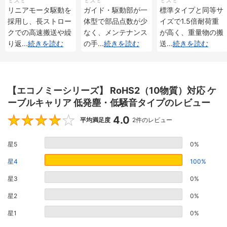
ミスミ
ミスミ
ミスミ
メンタル・アブソリ
メンタル・アブソリ
重 インクリメンタ
リニアモータ駆動を
ガイド・駆動部が一
標準タイプと同等サ
ュート仕様
ュート仕様
ル・アブソリュート
採用し、長ストロー
体型で部品点数が少
イズで1.5倍耐荷重
仕様
クでの高速搬送や繰
なく、メンテナンス
が高く、重量物の搬
り返
...
続きを読む
の手
...
続きを読む
送
...
続きを読む
【エコノミーシリーズ】 RoHS2（10物質）対応 ケ
ーブルキャリア 低発塵・低騒音タイプのレビュー
4.0
4
平均満足度
2件のレビュー
星5
0%
星4
100%
星3
0%
星2
0%
星1
0%