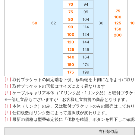
70
94
75
75
99
100
80
104
50
62
30
125
1
90
114
150
100
124
200
120
144
125
149
140
164
150
174
175
199
[ ! ]
取付ブラケットの固定端を下側、移動端を上側になるように取り
[ ! ]
取付ブラケットの形状はサイズにより異なります
[ ! ]
ケーブルキャリア本体（10リンク品・1リンク品）と取付ブラ
※一部組立品もございますが、お客様組立前提の商品となります。
[ ! ]
本体（リンク）のみ、又は取付ブラケットのみの販売はしており
[ ! ]
仕切板数はリンク数によって選択肢が変わります。
[ ! ]
最新の価格は型番確定後に「価格を確認」ボタンを押下しご確認
当社類似品