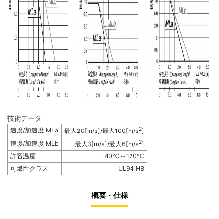
技術データ
2
速度/加速度 MLa
最大20[m/s]/最大100[m/s
]
2
速度/加速度 MLb
最大3[m/s]/最大6[m/s
]
許容温度
-40℃～120℃
可燃性クラス
UL94 HB
概要・仕様