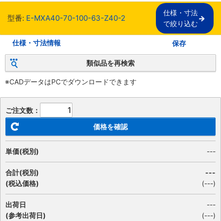
仕様・寸法

型番:
E-MXA40-70-100-63-Z40-2
で絞り込む
仕様・寸法情報
保存
類似品を再検索
※CADデータはPCでダウンロードできます
ご注文数：
価格を確認
単価(税別)
---
合計(税別)
---
(税込価格)
(
---
)
出荷日
---
(参考出荷日)
(---)