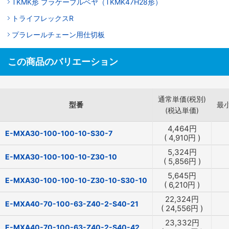
TKMK形 プラケーブルベヤ（TKMK47H28形）
トライフレックスR
プラレールチェーン用仕切板
この商品のバリエーション
通常単価(税別)
型番
最
(税込単価)
4,464
円
E-MXA30-100-100-10-S30-7
(
4,910
円
)
5,324
円
E-MXA30-100-100-10-Z30-10
(
5,856
円
)
5,645
円
E-MXA30-100-100-10-Z30-10-S30-10
(
6,210
円
)
22,324
円
E-MXA40-70-100-63-Z40-2-S40-21
(
24,556
円
)
23,332
円
E-MXA40-70-100-63-Z40-2-S40-42