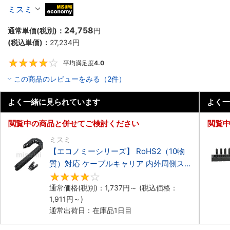
ーブルキャリア 低発塵・低騒音タイプ
ミスミ
MiSUMi economy
24,758
通常単価(税別)：
円
(税込単価)：
27,234
円
平均満足度
4.0
4
この商品のレビューをみる（2件）
よく一緒に見られています
よく一
閲覧中の商品と併せてご検討ください
閲覧
ミスミ
【エコノミーシリーズ】 RoHS2（10物
質）対応 ケーブルキャリア 内外周側ス
ナップ開閉タイプ
4.2
通常価格(税別)：
1,737
円
～
(税込価格：
1,911
円
～)
通常出荷日：在庫品1日目