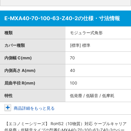
E-MXA40-70-100-63-Z40-2の仕様・寸法情報
種類
モジュラー式角形
カバー種類
[標準] 標準
内側幅 C(mm)
70
内側高さ A(mm)
40
屈曲半径 R(mm)
100
特性
低発塵 / 低騒音 / 低摩耗
商品詳細をもっと見る
【エコノミーシリーズ】 RoHS2（10物質）対応 ケーブルキャリア
低発塵・低騒音タイプ
の型番E-MXA40-70-100-63-Z40-2のペー