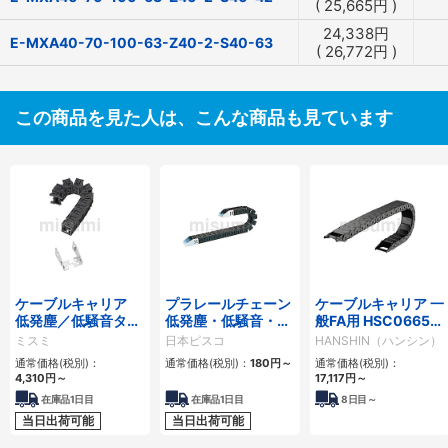
(
25,665
円
)
24,338
円
E-MXA40-70-100-63-Z40-2-S40-63
(
26,772
円
)
この商品を見た人は、こんな商品も見ています
ケーブルキャリア
プラレールチェーン
ケーブルキャリア 一
低発塵／低騒音タイ
低発塵・低騒音・フ
般FA用 HSC0665シ
プ
ラップ開閉・ヒンジ
リーズ
ミスミ
日本ピスコ
HANSHIN（ハンシン）
連結タイプ SCシリ
通常価格(税別)：
通常価格(税別)：
180
円
～
通常価格(税別)：
ーズ
4,310
円
～
17,117
円
～
在庫品1日目
在庫品1日目
8
日目～
当日出荷可能
当日出荷可能