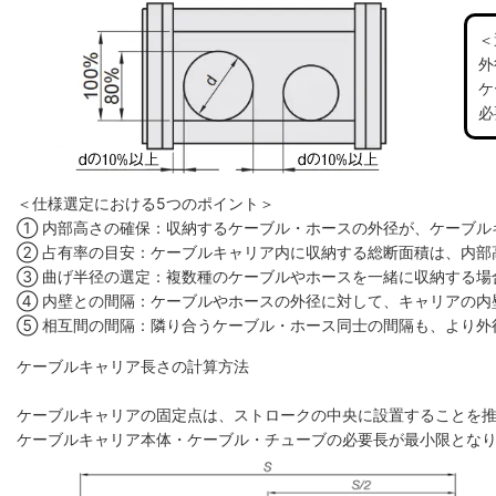
＜
外
ケ
必
＜仕様選定における5つのポイント＞
① 内部高さの確保：収納するケーブル・ホースの外径が、ケーブル
② 占有率の目安：ケーブルキャリア内に収納する総断面積は、内部高
③ 曲げ半径の選定：複数種のケーブルやホースを一緒に収納する場
④ 内壁との間隔：ケーブルやホースの外径に対して、キャリアの内
⑤ 相互間の間隔：隣り合うケーブル・ホース同士の間隔も、より外
ケーブルキャリア長さの計算方法
ケーブルキャリアの固定点は、ストロークの中央に設置することを
ケーブルキャリア本体・ケーブル・チューブの必要長が最小限とな