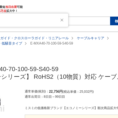
最短
当日出荷
5万点
拡大中！
アガイド・クロスローラガイド・リニアレール
ケーブルキャリア
塵・低騒音タイプ
E-MXA40-70-100-59-S40-59
MISUMI economy
0-70-100-59-S40-59

シリーズ】 RoHS2（10物質）対応 ケー
通常単価(税別)
22,756
円
税込単価
25,032
円
通常出荷日：
8日目
～
99日目
ミスミの低価格新ブランド【エコノミーシリーズ】順次商品拡大