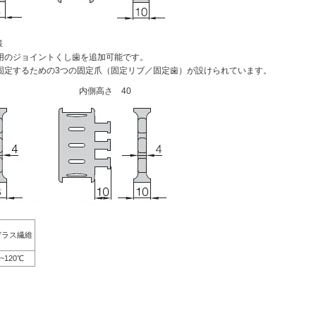
様
用のジョイントくし歯を追加可能です。
固定するための3つの固定爪（固定リブ／固定歯）が設けられています。
内側高さ 40
ガラス繊維
0~120℃