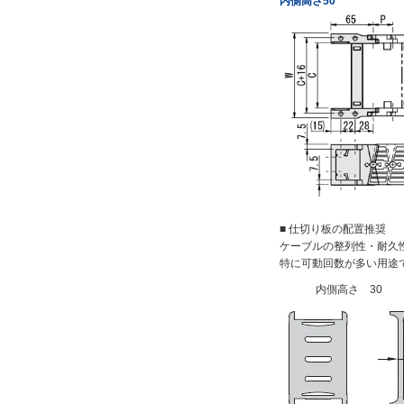
内側高さ50
■ 仕切り板の配置推奨
ケーブルの整列性・耐久
特に可動回数が多い用途
内側高さ 30