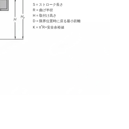
S = ストローク長さ
R = 曲げ半径
H = 取付け高さ
D = 限界位置時に戻る最小距離
*
K = π
R+安全余裕値