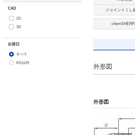
CAD
ジョイントくし歯
2D
chemSHERP
3D
出荷日
すべて
8日以内
外形図
外形図