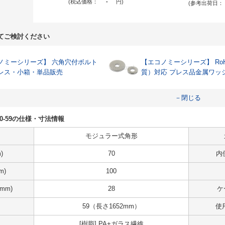
(税込価格：
-
円
)
(参考出荷日：
てご検討ください
ーシリーズ】 六角穴付ボルト
【エコノミーシリーズ】 RoH
レス・小箱・単品販売
質）対応 プレス品金属ワッ
－閉じる
9-S40-59の仕様・寸法情報
モジュラー式角形
)
70
内
m)
100
mm)
28
ケ
59（長さ1652mm）
使
[樹脂] PA+ガラス繊維