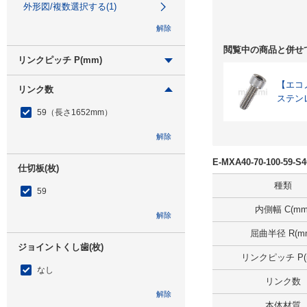
外形図/複数選択する(1)
解除
閲覧中の商品と併せ
リンクピッチ P(mm)
28
【エコノミ
リンク数
ステン
外形図/複数選択する(1)
59（長さ1652mm）
解除
解除
E-MXA40-70-100-5
仕切板(枚)
種類
59
内側幅 C(mm
解除
屈曲半径 R(m
ジョイントくし歯(枚)
リンクピッチ P(
なし
リンク数
解除
本体材質