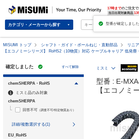
MISUMI | Your Time, Our Priority
17時まで
のご注文で
13
当日出荷対象商品
カテゴリ・メーカーから探す
MISUMI トップ
シャフト・ガイド・ボールねじ・直動部品
リニ
【エコノミーシリーズ】 RoHS2（10物質）対応 ケーブルキャリア 低発
確定しました
すべて解除
ミスミ
型番 : E-MXA4
chemSHERPA・RoHS
【エコノミー
ミスミ品のみ対象
chemSHERPA
回答不可
（調査不可/特定物質あり）
詳細/複数選択する(1)
EU_RoHS