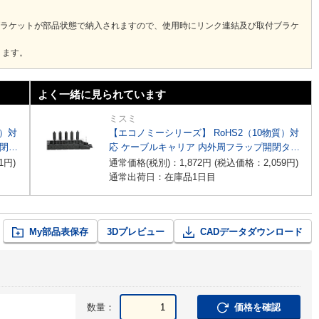
ブラケットが部品状態で納入されますので、使用時にリンク連結及び取付ブラケ
ります。
よく一緒に見られています
ミスミ
質）対
【エコノミーシリーズ】 RoHS2（10物質）対
開閉タ
応 ケーブルキャリア 内外周フラップ開閉タイ
プ
1
円
)
通常価格(税別)：
1,872
円
(税込価格：
2,059
円
)
通常出荷日：在庫品1日目
My部品表保存
3Dプレビュー
CADデータダウンロード
数量：
価格を確認