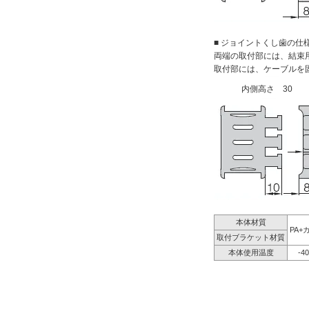
■ ジョイントくし歯の仕
両端の取付部には、結束
取付部には、ケーブルを
内側高さ 30
本体材質
PA+
取付ブラケット材質
本体使用温度
-4