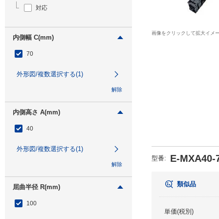
対応
画像をクリックして拡大イメ
内側幅 C(mm)
70
外形図/複数選択する(1)
解除
内側高さ A(mm)
40
外形図/複数選択する(1)
E-MXA40-7
型番
:
解除
類似品
屈曲半径 R(mm)
100
単価(税別)