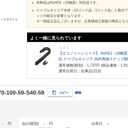
本商品はRoHS2（10物質）対応品です。
ケーブルキャリア本体（10リンク品・1リンク品）と取付
ットの組立が必要となります。
ージを表示する
※一部組立品もございますが、お客様組立前提の商品とな
よく一緒に見られています
ミスミ
【エコノミーシリーズ】 RoHS2（10物
応 ケーブルキャリア 内外周側スナップ
イプ
通常価格(税別)：
1,737
円
(税込価格：
1,91
通常出荷日：在庫品1日目
0-100-59-S40-59
コピー
解除
-
円
合計(税別)
-
円
出荷日
-