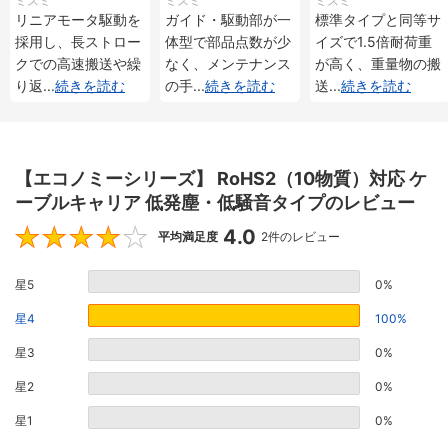
ミスミ
ミスミ
ミスミ
メンタル・アブソリ
メンタル・アブソリ
重 インクリメンタ
リニアモータ駆動を
ガイド・駆動部が一
標準タイプと同等サ
ュート仕様
ュート仕様
ル・アブソリュート
採用し、長ストロー
体型で部品点数が少
イズで1.5倍耐荷重
仕様
クでの高速搬送や繰
なく、メンテナンス
が高く、重量物の搬
り返
...
続きを読む
の手
...
続きを読む
送
...
続きを読む
【エコノミーシリーズ】 RoHS2（10物質）対応 ケ
ーブルキャリア 低発塵・低騒音タイプのレビュー
4.0
4
平均満足度
2件のレビュー
星5
0%
星4
100%
星3
0%
星2
0%
星1
0%