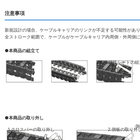
注意事項
新規設計の場合、ケーブルキャリアのリンクが不足する可能性があり
全ストローク範囲で、ケーブルがケーブルキャリア内周側・外周側
●本商品の組立て
1.側板の組立
2.弾性シートの組
●本商品の取り外し
側板のリンクを斜めに前のリンクに差し
弾性シートを両側
1.クロスバーの取り外し
2.側板の取り外
込み、はめ込みます
ください