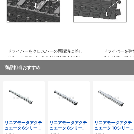
ドライバーをクロスバーの両端溝に差し
ドライバーを弾
込み、クロスバーをこじ開けてください
合わせて、弾性
取り外してくだ
商品担当おすすめ
リニアモータアクチ
リニアモータアクチ
リニアモータアクチ
ュエータ 6シリーズ
ュエータ 8シリーズ
ュエータ 10シリー
標準タイプ インクリ
標準タイプ インクリ
ズ 標準タイプ 重荷