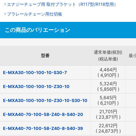
エナジーチューブ用 取付ブラケット（R117型/R118型用）
プラレールチェーン用仕切板
この商品のバリエーション
通常単価(税別)
型番
最
(税込単価)
4,464
円
E-MXA30-100-100-10-S30-7
(
4,910
円
)
5,324
円
E-MXA30-100-100-10-Z30-10
(
5,856
円
)
5,645
円
E-MXA30-100-100-10-Z30-10-S30-10
(
6,210
円
)
21,701
円
E-MXA40-70-100-58-Z40-8-S40-20
(
23,871
円
)
22,612
円
E-MXA40-70-100-58-Z40-8-S40-39
(
24,873
円
)