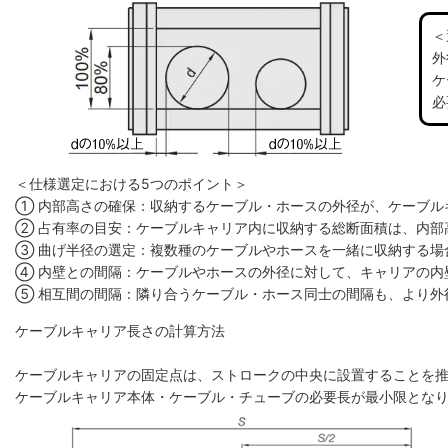
＜
外
ケ
必
＜仕様選定における5つのポイント＞
① 内部高さの確保：収納するケーブル・ホースの外径が、ケーブル
② 占有率の目安：ケーブルキャリア内に収納する総断面積は、内部高
③ 曲げ半径の選定：複数種のケーブルやホースを一緒に収納する場
④ 内壁との間隔：ケーブルやホースの外径に対して、キャリアの内
⑤ 相互間の間隔：隣り合うケーブル・ホース同士の間隔も、より外
ケーブルキャリア長さの計算方法
ケーブルキャリアの固定点は、ストロークの中央に設置することを
ケーブルキャリア本体・ケーブル・チューブの必要長が最小限とな