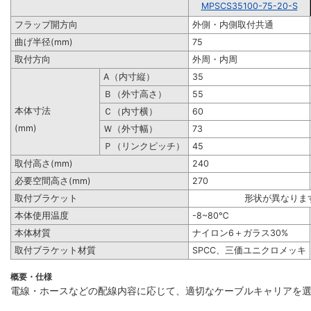
MPSCS35100-75-20-S
フラップ開方向
外側・内側取付共通
曲げ半径(mm)
75
取付方向
外周・内周
A（内寸縦）
35
Ｂ（外寸高さ）
55
本体寸法
Ｃ（内寸横）
60
(mm)
Ｗ（外寸幅）
73
Ｐ（リンクピッチ）
45
取付高さ(mm)
240
必要空間高さ(mm)
270
取付ブラケット
形状が異なりま
本体使用温度
-8~80℃
本体材質
ナイロン6＋ガラス30%
取付ブラケット材質
SPCC、三価ユニクロメッキ
概要・仕様
電線・ホースなどの配線内容に応じて、適切なケーブルキャリアを