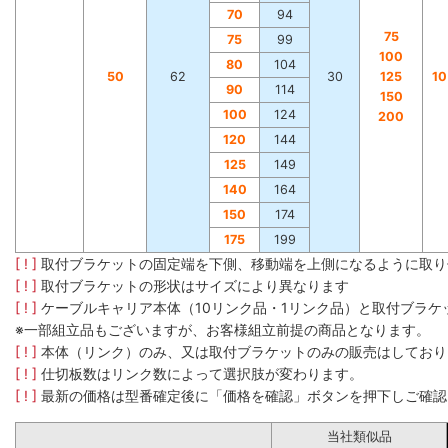
70
94
75
75
99
100
80
104
50
62
30
125
1
90
114
150
100
124
200
120
144
125
149
140
164
150
174
175
199
[ ! ]
取付ブラケットの固定端を下側、移動端を上側になるように取り
[ ! ]
取付ブラケットの形状はサイズにより異なります
[ ! ]
ケーブルキャリア本体（10リンク品・1リンク品）と取付ブラ
※一部組立品もございますが、お客様組立前提の商品となります。
[ ! ]
本体（リンク）のみ、又は取付ブラケットのみの販売はしており
[ ! ]
仕切板数はリンク数によって選択肢が変わります。
[ ! ]
最新の価格は型番確定後に「価格を確認」ボタンを押下しご確認
当社類似品