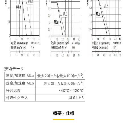
技術データ
2
速度/加速度 MLa
最大20[m/s]/最大100[m/s
]
2
速度/加速度 MLb
最大3[m/s]/最大6[m/s
]
許容温度
-40℃～120℃
可燃性クラス
UL94 HB
概要・仕様