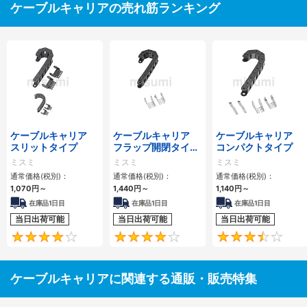
ケーブルキャリアの売れ筋ランキング
ケーブルキャリア
ケーブルキャリア
ケーブルキャリア
スリットタイプ
フラップ開閉タイ
コンパクトタイプ
プ 本体＋取付金具
ミスミ
ミスミ
ミスミ
通常価格(税別)：
通常価格(税別)：
通常価格(税別)：
1,070
円
～
1,440
円
～
1,140
円
～
在庫品1日目
在庫品1日目
在庫品1日目
当日出荷可能
当日出荷可能
当日出荷可能
4.1
4.2
ケーブルキャリアに関連する通販・販売特集