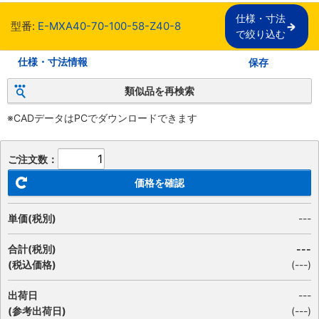
仕様・寸法

型番:
E-MXA40-70-100-58-Z40-8
で絞り込む
仕様・寸法情報
保存
類似品を再検索
※CADデータはPCでダウンロードできます
ご注文数：
価格を確認
単価(税別)
---
合計(税別)
---
(税込価格)
(
---
)
出荷日
---
(参考出荷日)
(---)