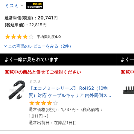
ーブルキャリア 低発塵・低騒音タイプ
ミスミ
MiSUMi economy
20,741
通常単価(税別)：
円
(税込単価)：
22,815
円
平均満足度
4.0
4
この商品のレビューをみる（2件）
よく一緒に見られています
よく一
閲覧中の商品と併せてご検討ください
閲覧
ミスミ
【エコノミーシリーズ】 RoHS2（10物
質）対応 ケーブルキャリア 内外周側ス
ナップ開閉タイプ
4.2
通常価格(税別)：
1,737
円
～
(税込価格：
1,911
円
～)
通常出荷日：在庫品1日目