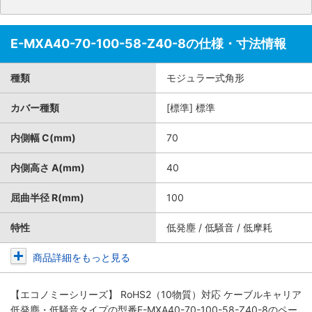
E-MXA40-70-100-58-Z40-8の仕様・寸法情報
種類
モジュラー式角形
カバー種類
[標準] 標準
内側幅 C(mm)
70
内側高さ A(mm)
40
屈曲半径 R(mm)
100
特性
低発塵 / 低騒音 / 低摩耗
商品詳細をもっと見る
【エコノミーシリーズ】 RoHS2（10物質）対応 ケーブルキャリア
低発塵・低騒音タイプ
の型番E-MXA40-70-100-58-Z40-8のペー