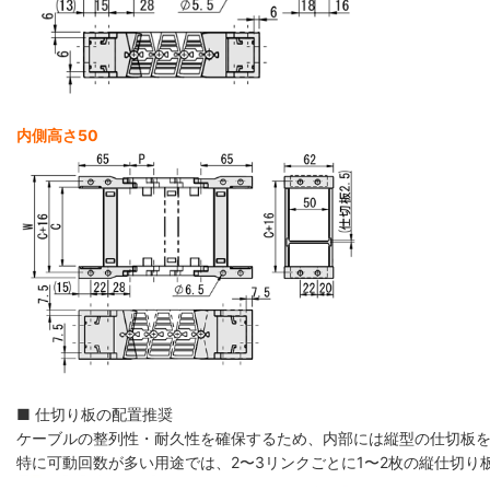
内側高さ50
■ 仕切り板の配置推奨
ケーブルの整列性・耐久性を確保するため、内部には縦型の仕切板
特に可動回数が多い用途では、2〜3リンクごとに1〜2枚の縦仕切