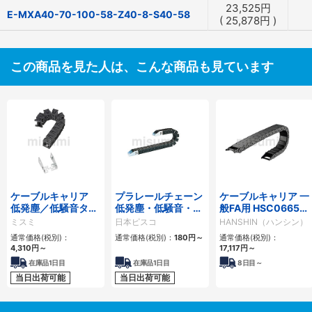
23,525
円
E-MXA40-70-100-58-Z40-8-S40-58
(
25,878
円
)
この商品を見た人は、こんな商品も見ています
ケーブルキャリア
プラレールチェーン
ケーブルキャリア 一
低発塵／低騒音タイ
低発塵・低騒音・フ
般FA用 HSC0665シ
プ
ラップ開閉・ヒンジ
リーズ
ミスミ
日本ピスコ
HANSHIN（ハンシン）
連結タイプ SCシリ
通常価格(税別)：
通常価格(税別)：
180
円
～
通常価格(税別)：
ーズ
4,310
円
～
17,117
円
～
在庫品1日目
在庫品1日目
8
日目～
当日出荷可能
当日出荷可能