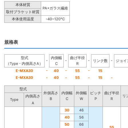
本体材質
PA+ガラス繊維
取付ブラケット材質
本体使用温度
-40~120℃
規格表
型式
内側幅
曲げ半径
-
-
-
-
リンク数
ジョイ
（Type・内側高さA）
C
R
-
-
-
E-MXA30
40
55
15
E-MXA30
-
40
-
55
-
15
-
型式
外側高さ
内側幅
外側幅
ピッチ
曲げ半径
リ
内側高さ
B
C
W
P
R
Type
A
30
46
40
56
50
66
55