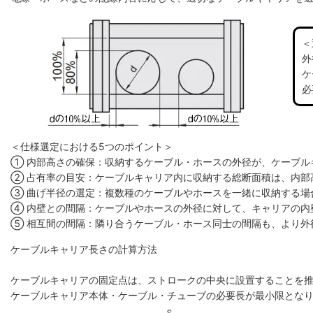
＜
外
ケ
必
＜仕様選定における5つのポイント＞
① 内部高さの確保：収納するケーブル・ホースの外径が、ケーブル
② 占有率の目安：ケーブルキャリア内に収納する総断面積は、内部高
③ 曲げ半径の選定：複数種のケーブルやホースを一緒に収納する場
④ 内壁との間隔：ケーブルやホースの外径に対して、キャリアの内
⑤ 相互間の間隔：隣り合うケーブル・ホース同士の間隔も、より外
ケーブルキャリア長さの計算方法
ケーブルキャリアの固定点は、ストロークの中央に設置することを
ケーブルキャリア本体・ケーブル・チューブの必要長が最小限とな