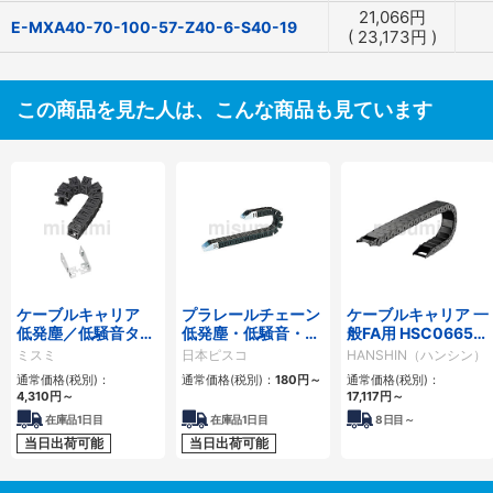
21,066
円
E-MXA40-70-100-57-Z40-6-S40-19
(
23,173
円
)
この商品を見た人は、こんな商品も見ています
ケーブルキャリア
プラレールチェーン
ケーブルキャリア 一
低発塵／低騒音タイ
低発塵・低騒音・フ
般FA用 HSC0665シ
プ
ラップ開閉・ヒンジ
リーズ
ミスミ
日本ピスコ
HANSHIN（ハンシン）
連結タイプ SCシリ
通常価格(税別)：
通常価格(税別)：
180
円
～
通常価格(税別)：
ーズ
4,310
円
～
17,117
円
～
在庫品1日目
在庫品1日目
8
日目～
当日出荷可能
当日出荷可能