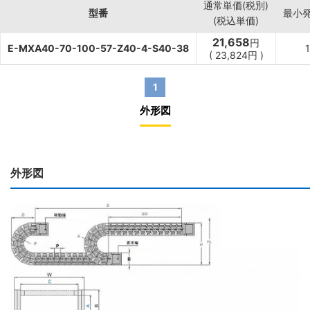
通常単価(税別)
型番
最小
(税込単価)
21,658
円
E-MXA40-70-100-57-Z40-4-S40-38
(
23,824
円
)
1
外形図
外形図