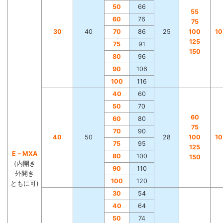
50
66
55
60
76
75
30
40
70
86
25
100
1
125
75
91
150
80
96
90
106
100
116
40
60
50
70
60
60
80
75
70
90
40
50
28
100
1
75
95
125
E－MXA
80
100
150
(内開き
90
110
外開き
100
120
ともに可)
30
54
40
64
50
74