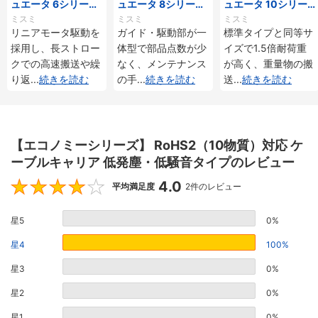
ュエータ 6シリーズ
ュエータ 8シリーズ
ュエータ 10シリー
標準タイプ インクリ
標準タイプ インクリ
ズ 標準タイプ 重荷
ミスミ
ミスミ
ミスミ
メンタル・アブソリ
メンタル・アブソリ
重 インクリメンタ
リニアモータ駆動を
ガイド・駆動部が一
標準タイプと同等サ
ュート仕様
ュート仕様
ル・アブソリュート
採用し、長ストロー
体型で部品点数が少
イズで1.5倍耐荷重
仕様
クでの高速搬送や繰
なく、メンテナンス
が高く、重量物の搬
り返
...
続きを読む
の手
...
続きを読む
送
...
続きを読む
【エコノミーシリーズ】 RoHS2（10物質）対応 ケ
ーブルキャリア 低発塵・低騒音タイプのレビュー
4.0
4
平均満足度
2件のレビュー
星5
0%
星4
100%
星3
0%
星2
0%
星1
0%