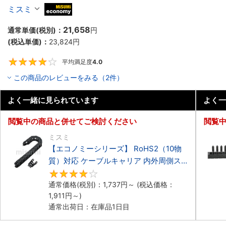
ーブルキャリア 低発塵・低騒音タイプ
ミスミ
MiSUMi economy
21,658
通常単価(税別)：
円
(税込単価)：
23,824
円
平均満足度
4.0
4
この商品のレビューをみる（2件）
よく一緒に見られています
よく一
閲覧中の商品と併せてご検討ください
閲覧
ミスミ
【エコノミーシリーズ】 RoHS2（10物
質）対応 ケーブルキャリア 内外周側ス
ナップ開閉タイプ
4.2
通常価格(税別)：
1,737
円
～
(税込価格：
1,911
円
～)
通常出荷日：在庫品1日目