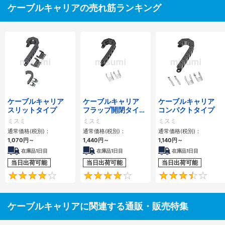
ケーブルキャリアの売れ筋ランキング
ケーブルキャリア
ケーブルキャリア
ケーブルキャリア
スリットタイプ
フラップ開閉タイ
コンパクトタイプ
プ 本体＋取付金具
ミスミ
ミスミ
ミスミ
通常価格(税別)：
通常価格(税別)：
通常価格(税別)：
1,070
円
～
1,440
円
～
1,140
円
～
在庫品1日目
在庫品1日目
在庫品1日目
当日出荷可能
当日出荷可能
当日出荷可能
4.1
4.2
ケーブルキャリアに関連する通販・販売特集