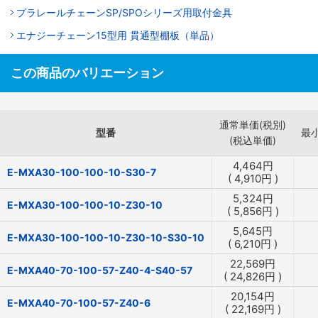
プラレールチェーンSP/SPOシリーズ用取付金具
エナジーチェーン15型用 貫通型棚板（単品）
この商品のバリエーション
通常単価(税別)
型番
最
(税込単価)
4,464
円
E-MXA30-100-100-10-S30-7
(
4,910
円
)
5,324
円
E-MXA30-100-100-10-Z30-10
(
5,856
円
)
5,645
円
E-MXA30-100-100-10-Z30-10-S30-10
(
6,210
円
)
22,569
円
E-MXA40-70-100-57-Z40-4-S40-57
(
24,826
円
)
20,154
円
E-MXA40-70-100-57-Z40-6
(
22,169
円
)