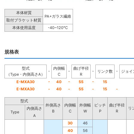
本体材質
PA+ガラス繊維
取付ブラケット材質
本体使用温度
-40~120℃
規格表
型式
内側幅
曲げ半径
-
-
-
-
リンク数
ジョイ
（Type・内側高さA）
C
R
-
-
-
E-MXA30
40
55
15
E-MXA30
-
40
-
55
-
15
-
型式
外側高さ
内側幅
外側幅
ピッチ
曲げ半径
リ
内側高さ
B
C
W
P
R
Type
A
30
46
40
56