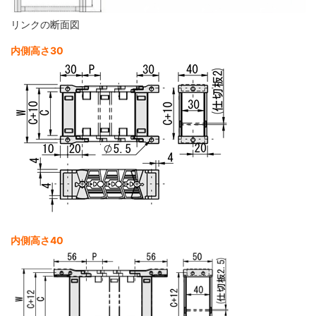
リンクの断面図
内側高さ30
内側高さ40