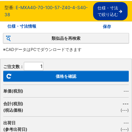
型番:
E-MXA40-70-100-57-Z40-4-S40-
仕様・寸法

38
で絞り込む
仕様・寸法情報
保存
類似品を再検索
※CADデータはPCでダウンロードできます
ご注文数：
価格を確認
単価(税別)
---
合計(税別)
---
(税込価格)
(
---
)
出荷日
---
(参考出荷日)
(---)