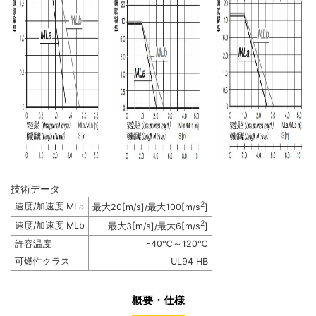
技術データ
2
速度/加速度 MLa
最大20[m/s]/最大100[m/s
]
2
速度/加速度 MLb
最大3[m/s]/最大6[m/s
]
許容温度
-40℃～120℃
可燃性クラス
UL94 HB
概要・仕様