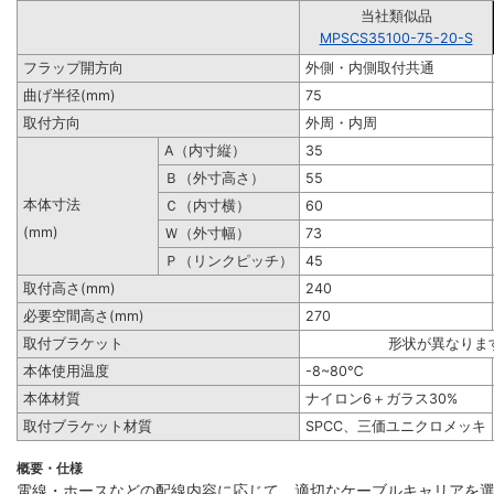
当社類似品
MPSCS35100-75-20-S
フラップ開方向
外側・内側取付共通
曲げ半径(mm)
75
取付方向
外周・内周
A（内寸縦）
35
Ｂ（外寸高さ）
55
本体寸法
Ｃ（内寸横）
60
(mm)
Ｗ（外寸幅）
73
Ｐ（リンクピッチ）
45
取付高さ(mm)
240
必要空間高さ(mm)
270
取付ブラケット
形状が異なりま
本体使用温度
-8~80℃
本体材質
ナイロン6＋ガラス30%
取付ブラケット材質
SPCC、三価ユニクロメッキ
概要・仕様
電線・ホースなどの配線内容に応じて、適切なケーブルキャリアを