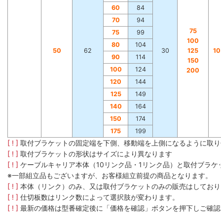
60
84
70
94
75
75
99
100
80
104
50
62
30
125
1
90
114
150
100
124
200
120
144
125
149
140
164
150
174
175
199
[ ! ]
取付ブラケットの固定端を下側、移動端を上側になるように取り
[ ! ]
取付ブラケットの形状はサイズにより異なります
[ ! ]
ケーブルキャリア本体（10リンク品・1リンク品）と取付ブラ
※一部組立品もございますが、お客様組立前提の商品となります。
[ ! ]
本体（リンク）のみ、又は取付ブラケットのみの販売はしており
[ ! ]
仕切板数はリンク数によって選択肢が変わります。
[ ! ]
最新の価格は型番確定後に「価格を確認」ボタンを押下しご確認