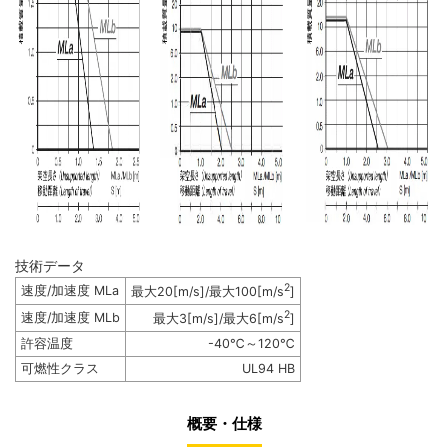
技術データ
2
速度/加速度 MLa
最大20[m/s]/最大100[m/s
]
2
速度/加速度 MLb
最大3[m/s]/最大6[m/s
]
許容温度
-40℃～120℃
可燃性クラス
UL94 HB
概要・仕様