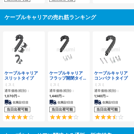
ケーブルキャリアの売れ筋ランキング
ケーブルキャリア
ケーブルキャリア
ケーブルキャリア
スリットタイプ
フラップ開閉タイ
コンパクトタイプ
プ 本体＋取付金具
ミスミ
ミスミ
ミスミ
通常価格(税別)：
通常価格(税別)：
通常価格(税別)：
1,070
円
～
1,440
円
～
1,140
円
～
在庫品1日目
在庫品1日目
在庫品1日目
当日出荷可能
当日出荷可能
当日出荷可能
4.1
4.2