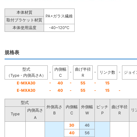
本体材質
PA+ガラス繊維
取付ブラケット材質
本体使用温度
-40~120℃
規格表
型式
内側幅
曲げ半径
-
-
-
-
リンク数
ジョイ
（Type・内側高さA）
C
R
-
-
-
E-MXA30
40
55
15
E-MXA30
-
40
-
55
-
15
-
型式
外側高さ
内側幅
外側幅
ピッチ
曲げ半径
リ
内側高さ
B
C
W
P
R
Type
A
30
46
40
56