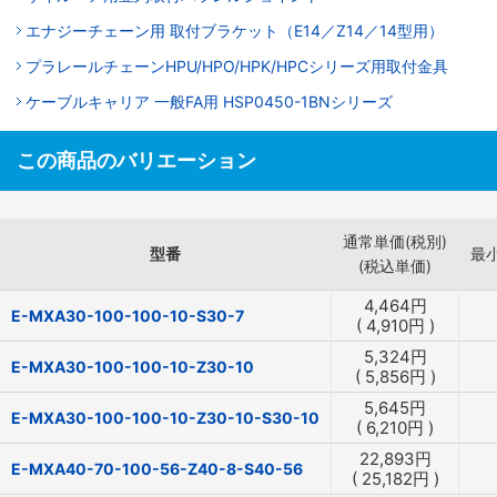
エナジーチェーン用 取付ブラケット（E14／Z14／14型用）
プラレールチェーンHPU/HPO/HPK/HPCシリーズ用取付金具
ケーブルキャリア 一般FA用 HSP0450-1BNシリーズ
この商品のバリエーション
通常単価(税別)
型番
最
(税込単価)
4,464
円
E-MXA30-100-100-10-S30-7
(
4,910
円
)
5,324
円
E-MXA30-100-100-10-Z30-10
(
5,856
円
)
5,645
円
E-MXA30-100-100-10-Z30-10-S30-10
(
6,210
円
)
22,893
円
E-MXA40-70-100-56-Z40-8-S40-56
(
25,182
円
)