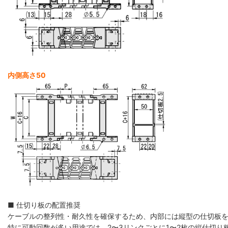
内側高さ50
■ 仕切り板の配置推奨
ケーブルの整列性・耐久性を確保するため、内部には縦型の仕切板
特に可動回数が多い用途では、2〜3リンクごとに1〜2枚の縦仕切