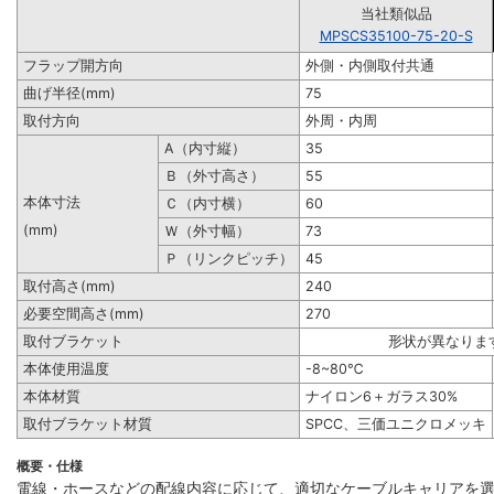
当社類似品
MPSCS35100-75-20-S
フラップ開方向
外側・内側取付共通
曲げ半径(mm)
75
取付方向
外周・内周
A（内寸縦）
35
Ｂ（外寸高さ）
55
本体寸法
Ｃ（内寸横）
60
(mm)
Ｗ（外寸幅）
73
Ｐ（リンクピッチ）
45
取付高さ(mm)
240
必要空間高さ(mm)
270
取付ブラケット
形状が異なりま
本体使用温度
-8~80℃
本体材質
ナイロン6＋ガラス30%
取付ブラケット材質
SPCC、三価ユニクロメッキ
概要・仕様
電線・ホースなどの配線内容に応じて、適切なケーブルキャリアを