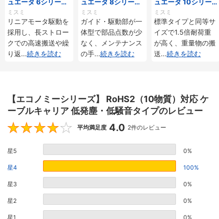
ュエータ 6シリーズ
ュエータ 8シリーズ
ュエータ 10シリー
標準タイプ インクリ
標準タイプ インクリ
ズ 標準タイプ 重荷
ミスミ
ミスミ
ミスミ
メンタル・アブソリ
メンタル・アブソリ
重 インクリメンタ
リニアモータ駆動を
ガイド・駆動部が一
標準タイプと同等サ
ュート仕様
ュート仕様
ル・アブソリュート
採用し、長ストロー
体型で部品点数が少
イズで1.5倍耐荷重
仕様
クでの高速搬送や繰
なく、メンテナンス
が高く、重量物の搬
り返
...
続きを読む
の手
...
続きを読む
送
...
続きを読む
【エコノミーシリーズ】 RoHS2（10物質）対応 ケ
ーブルキャリア 低発塵・低騒音タイプのレビュー
4.0
4
平均満足度
2件のレビュー
星5
0%
星4
100%
星3
0%
星2
0%
星1
0%