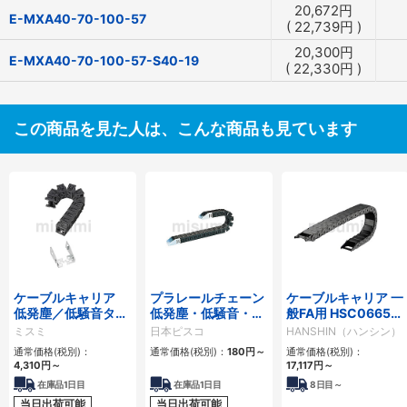
20,672
円
E-MXA40-70-100-57
(
22,739
円
)
20,300
円
E-MXA40-70-100-57-S40-19
(
22,330
円
)
この商品を見た人は、こんな商品も見ています
ケーブルキャリア
プラレールチェーン
ケーブルキャリア 一
低発塵／低騒音タイ
低発塵・低騒音・フ
般FA用 HSC0665シ
プ
ラップ開閉・ヒンジ
リーズ
ミスミ
日本ピスコ
HANSHIN（ハンシン）
連結タイプ SCシリ
通常価格(税別)：
通常価格(税別)：
180
円
～
通常価格(税別)：
ーズ
4,310
円
～
17,117
円
～
在庫品1日目
在庫品1日目
8
日目～
当日出荷可能
当日出荷可能