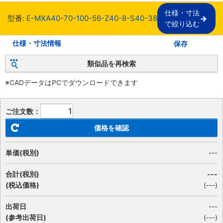
仕様・寸法

型番:
E-MXA40-70-100-56-Z40-8-S40-38
で絞り込む
仕様・寸法情報
保存
類似品を再検索
※CADデータはPCでダウンロードできます
ご注文数：
価格を確認
単価(税別)
---
合計(税別)
---
(税込価格)
(
---
)
出荷日
---
(参考出荷日)
(---)