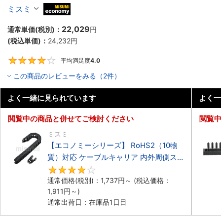
ーブルキャリア 低発塵・低騒音タイプ
ミスミ
MiSUMi economy
22,029
通常単価(税別)：
円
(税込単価)：
24,232
円
平均満足度
4.0
4
この商品のレビューをみる（2件）
よく一緒に見られています
よく一
閲覧中の商品と併せてご検討ください
閲覧
ミスミ
【エコノミーシリーズ】 RoHS2（10物
質）対応 ケーブルキャリア 内外周側ス
ナップ開閉タイプ
4.2
通常価格(税別)：
1,737
円
～
(税込価格：
1,911
円
～)
通常出荷日：在庫品1日目