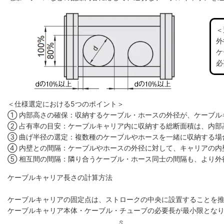
＜
外
ケ
必
＜仕様選定における5つのポイント＞
① 内部高さの確保：収納するケーブル・ホースの外径が、ケーブル
② 占有率の目安：ケーブルキャリア内に収納する総断面積は、内部高
③ 曲げ半径の選定：複数種のケーブルやホースを一緒に収納する場
④ 内壁との間隔：ケーブルやホースの外径に対して、キャリアの内
⑤ 相互間の間隔：隣り合うケーブル・ホース同士の間隔も、より外
ケーブルキャリア長さの計算方法
ケーブルキャリアの固定点は、ストロークの中央に設置することを
ケーブルキャリア本体・ケーブル・チューブの必要長が最小限とな