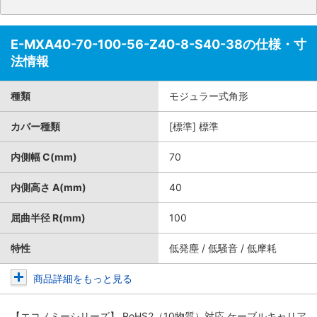
E-MXA40-70-100-56-Z40-8-S40-38の仕様・寸
法情報
種類
モジュラー式角形
カバー種類
[標準] 標準
内側幅 C(mm)
70
内側高さ A(mm)
40
屈曲半径 R(mm)
100
特性
低発塵 / 低騒音 / 低摩耗
商品詳細をもっと見る
【エコノミーシリーズ】 RoHS2（10物質）対応 ケーブルキャリア