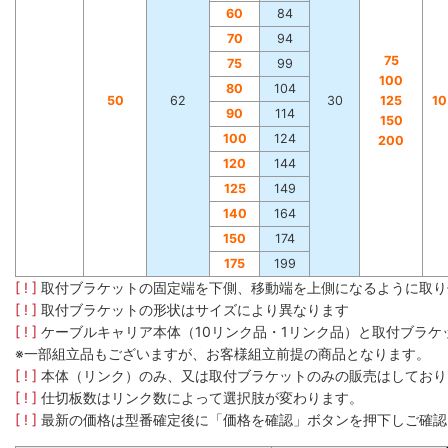
60
84
70
94
75
75
99
100
80
104
50
62
30
125
1
90
114
150
100
124
200
120
144
125
149
140
164
150
174
175
199
[ ! ]
取付ブラケットの固定端を下側、移動端を上側になるように取り
[ ! ]
取付ブラケットの形状はサイズにより異なります
[ ! ]
ケーブルキャリア本体（10リンク品・1リンク品）と取付ブラ
※一部組立品もございますが、お客様組立前提の商品となります。
[ ! ]
本体（リンク）のみ、又は取付ブラケットのみの販売はしており
[ ! ]
仕切板数はリンク数によって選択肢が変わります。
[ ! ]
最新の価格は型番確定後に「価格を確認」ボタンを押下しご確認