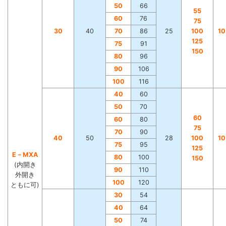
50
66
55
60
76
75
30
40
70
86
25
100
1
125
75
91
150
80
96
90
106
100
116
40
60
50
70
60
60
80
75
70
90
40
50
28
100
1
75
95
125
E－MXA
80
100
150
(内開き
90
110
外開き
100
120
ともに可)
30
54
40
64
50
74