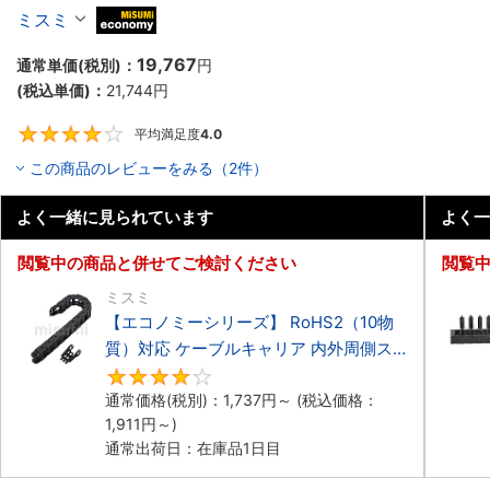
ーブルキャリア 低発塵・低騒音タイプ
ミスミ
MiSUMi economy
19,767
通常単価(税別)：
円
(税込単価)：
21,744
円
平均満足度
4.0
4
この商品のレビューをみる（2件）
よく一緒に見られています
よく一
閲覧中の商品と併せてご検討ください
閲覧
ミスミ
【エコノミーシリーズ】 RoHS2（10物
質）対応 ケーブルキャリア 内外周側ス
ナップ開閉タイプ
4.2
通常価格(税別)：
1,737
円
～
(税込価格：
1,911
円
～)
通常出荷日：在庫品1日目