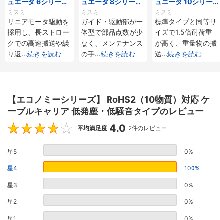
ュエータ 6シリーズ
ュエータ 8シリーズ
ュエータ 10シリー
標準タイプ インクリ
標準タイプ インクリ
ズ 標準タイプ 重荷
ミスミ
ミスミ
ミスミ
メンタル・アブソリ
メンタル・アブソリ
重 インクリメンタ
リニアモータ駆動を
ガイド・駆動部が一
標準タイプと同等サ
ュート仕様
ュート仕様
ル・アブソリュート
採用し、長ストロー
体型で部品点数が少
イズで1.5倍耐荷重
仕様
クでの高速搬送や繰
なく、メンテナンス
が高く、重量物の搬
り返
...
続きを読む
の手
...
続きを読む
送
...
続きを読む
【エコノミーシリーズ】 RoHS2（10物質）対応 ケ
ーブルキャリア 低発塵・低騒音タイプのレビュー
4.0
4
平均満足度
2件のレビュー
星5
0%
星4
100%
星3
0%
星2
0%
星1
0%