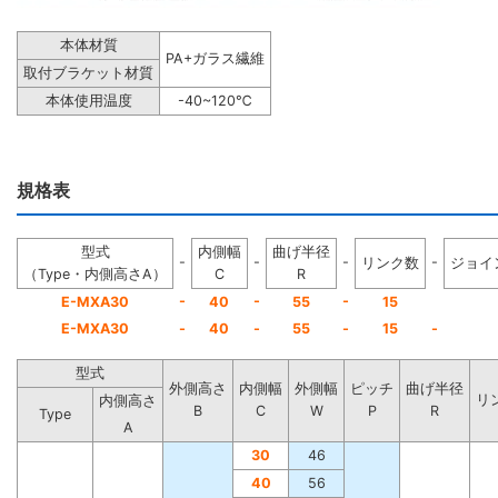
本体材質
PA+ガラス繊維
取付ブラケット材質
本体使用温度
-40~120℃
規格表
型式
内側幅
曲げ半径
-
-
-
-
リンク数
ジョイ
（Type・内側高さA）
C
R
-
-
-
E-MXA30
40
55
15
E-MXA30
-
40
-
55
-
15
-
型式
外側高さ
内側幅
外側幅
ピッチ
曲げ半径
リ
内側高さ
B
C
W
P
R
Type
A
30
46
40
56