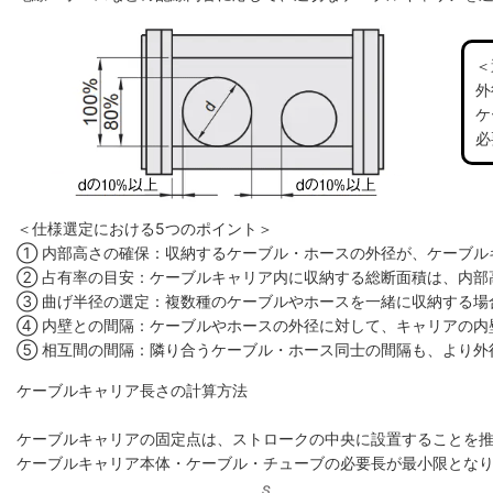
＜
外
ケ
必
＜仕様選定における5つのポイント＞
① 内部高さの確保：収納するケーブル・ホースの外径が、ケーブル
② 占有率の目安：ケーブルキャリア内に収納する総断面積は、内部高
③ 曲げ半径の選定：複数種のケーブルやホースを一緒に収納する場
④ 内壁との間隔：ケーブルやホースの外径に対して、キャリアの内
⑤ 相互間の間隔：隣り合うケーブル・ホース同士の間隔も、より外
ケーブルキャリア長さの計算方法
ケーブルキャリアの固定点は、ストロークの中央に設置することを
ケーブルキャリア本体・ケーブル・チューブの必要長が最小限とな