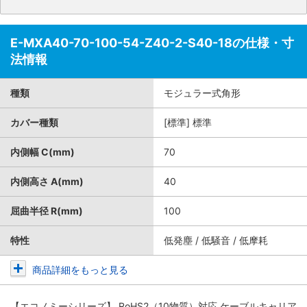
E-MXA40-70-100-54-Z40-2-S40-18の仕様・寸
法情報
種類
モジュラー式角形
カバー種類
[標準] 標準
内側幅 C(mm)
70
内側高さ A(mm)
40
屈曲半径 R(mm)
100
特性
低発塵 / 低騒音 / 低摩耗
商品詳細をもっと見る
【エコノミーシリーズ】 RoHS2（10物質）対応 ケーブルキャリア