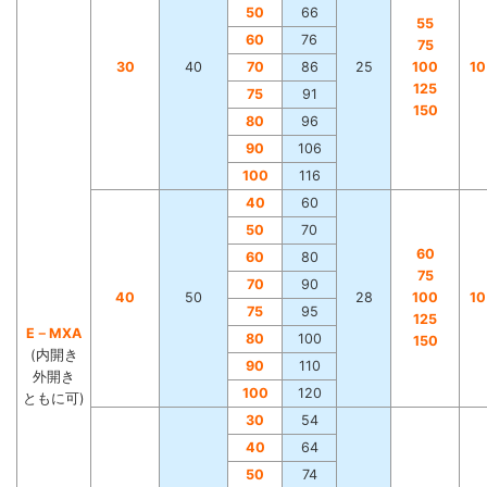
50
66
55
60
76
75
30
40
70
86
25
100
1
125
75
91
150
80
96
90
106
100
116
40
60
50
70
60
60
80
75
70
90
40
50
28
100
1
75
95
125
E－MXA
80
100
150
(内開き
90
110
外開き
100
120
ともに可)
30
54
40
64
50
74