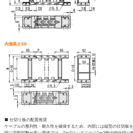
内側高さ50
■ 仕切り板の配置推奨
ケーブルの整列性・耐久性を確保するため、内部には縦型の仕切板
特に可動回数が多い用途では、2〜3リンクごとに1〜2枚の縦仕切