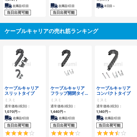
在庫品1日目
在庫品1日目
8
日目～
当日出荷可能
当日出荷可能
ケーブルキャリアの売れ筋ランキング
ケーブルキャリア
ケーブルキャリア
ケーブルキャリア
スリットタイプ
フラップ開閉タイ
コンパクトタイプ
プ 本体＋取付金具
ミスミ
ミスミ
ミスミ
通常価格(税別)：
通常価格(税別)：
通常価格(税別)：
1,070
円
～
1,440
円
～
1,140
円
～
在庫品1日目
在庫品1日目
在庫品1日目
当日出荷可能
当日出荷可能
当日出荷可能
4.1
4.2