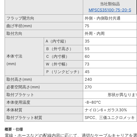
当社類似品
MPSCS35100-75-20-S
フラップ開方向
外側・内側取付共通
曲げ半径(mm)
75
取付方向
外周・内周
A（内寸縦）
35
Ｂ（外寸高さ）
55
本体寸法
Ｃ（内寸横）
60
(mm)
Ｗ（外寸幅）
73
Ｐ（リンクピッチ）
45
取付高さ(mm)
240
必要空間高さ(mm)
270
取付ブラケット
形状が異なりま
本体使用温度
-8~80℃
本体材質
ナイロン6＋ガラス30%
取付ブラケット材質
SPCC、三価ユニクロメッキ
概要・仕様
電線・ホースなどの配線内容に応じて、適切なケーブルキャリアを