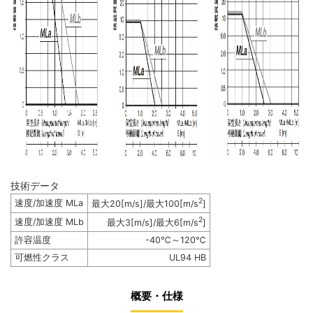
技術データ
2
速度/加速度 MLa
最大20[m/s]/最大100[m/s
]
2
速度/加速度 MLb
最大3[m/s]/最大6[m/s
]
許容温度
-40℃～120℃
可燃性クラス
UL94 HB
概要・仕様