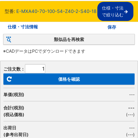
仕様・寸法

型番:
E-MXA40-70-100-54-Z40-2-S40-18
で絞り込む
仕様・寸法情報
保存
類似品を再検索
※CADデータはPCでダウンロードできます
ご注文数：
価格を確認
単価(税別)
---
合計(税別)
---
(税込価格)
(
---
)
出荷日
---
(参考出荷日)
(---)