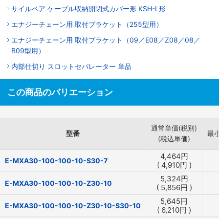
サイルベア ケーブル収納開閉式カバー形 KSH-L形
エナジーチェーン用 取付ブラケット（255型用）
エナジーチェーン用 取付ブラケット（09／E08／Z08／08／
B09型用）
内部仕切り スロットセパレーター 単品
この商品のバリエーション
通常単価(税別)
型番
最
(税込単価)
4,464
円
E-MXA30-100-100-10-S30-7
(
4,910
円
)
5,324
円
E-MXA30-100-100-10-Z30-10
(
5,856
円
)
5,645
円
E-MXA30-100-100-10-Z30-10-S30-10
(
6,210
円
)