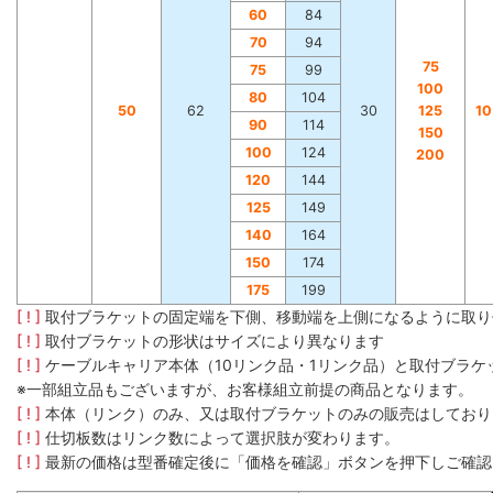
60
84
70
94
75
75
99
100
80
104
50
62
30
125
1
90
114
150
100
124
200
120
144
125
149
140
164
150
174
175
199
[ ! ]
取付ブラケットの固定端を下側、移動端を上側になるように取り
[ ! ]
取付ブラケットの形状はサイズにより異なります
[ ! ]
ケーブルキャリア本体（10リンク品・1リンク品）と取付ブラ
※一部組立品もございますが、お客様組立前提の商品となります。
[ ! ]
本体（リンク）のみ、又は取付ブラケットのみの販売はしており
[ ! ]
仕切板数はリンク数によって選択肢が変わります。
[ ! ]
最新の価格は型番確定後に「価格を確認」ボタンを押下しご確認