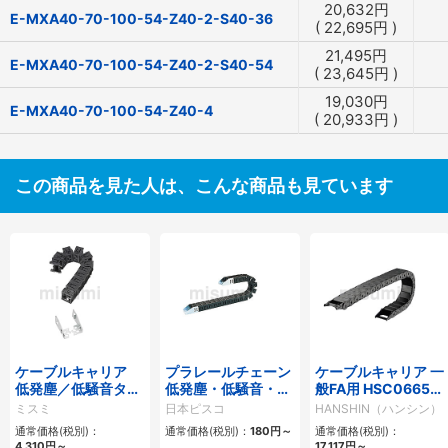
20,632
円
E-MXA40-70-100-54-Z40-2-S40-36
(
22,695
円
)
21,495
円
E-MXA40-70-100-54-Z40-2-S40-54
(
23,645
円
)
19,030
円
E-MXA40-70-100-54-Z40-4
(
20,933
円
)
この商品を見た人は、こんな商品も見ています
ケーブルキャリア
プラレールチェーン
ケーブルキャリア 一
低発塵／低騒音タイ
低発塵・低騒音・フ
般FA用 HSC0665シ
プ
ラップ開閉・ヒンジ
リーズ
ミスミ
日本ピスコ
HANSHIN（ハンシン）
連結タイプ SCシリ
通常価格(税別)：
通常価格(税別)：
180
円
～
通常価格(税別)：
ーズ
4,310
円
～
17,117
円
～