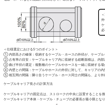
＜
外
ケ
必
＜仕様選定における5つのポイント＞
① 内部高さの確保：収納するケーブル・ホースの外径が、ケーブル
② 占有率の目安：ケーブルキャリア内に収納する総断面積は、内部高
③ 曲げ半径の選定：複数種のケーブルやホースを一緒に収納する場
④ 内壁との間隔：ケーブルやホースの外径に対して、キャリアの内
⑤ 相互間の間隔：隣り合うケーブル・ホース同士の間隔も、より外
ケーブルキャリア長さの計算方法
ケーブルキャリアの固定点は、ストロークの中央に設置することを
ケーブルキャリア本体・ケーブル・チューブの必要長が最小限とな