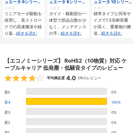
ュエータ 6シリーズ
ュエータ 8シリーズ
ュエータ 10シリー
標準タイプ インクリ
標準タイプ インクリ
ズ 標準タイプ 重荷
ミスミ
ミスミ
ミスミ
メンタル・アブソリ
メンタル・アブソリ
重 インクリメンタ
リニアモータ駆動を
ガイド・駆動部が一
標準タイプと同等サ
ュート仕様
ュート仕様
ル・アブソリュート
採用し、長ストロー
体型で部品点数が少
イズで1.5倍耐荷重
仕様
クでの高速搬送や繰
なく、メンテナンス
が高く、重量物の搬
り返
...
続きを読む
の手
...
続きを読む
送
...
続きを読む
【エコノミーシリーズ】 RoHS2（10物質）対応 ケ
ーブルキャリア 低発塵・低騒音タイプのレビュー
4.0
4
平均満足度
2件のレビュー
星5
0%
星4
100%
星3
0%
星2
0%
星1
0%