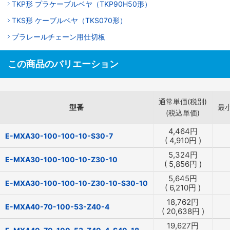
TKP形 プラケーブルベヤ（TKP90H50形）
TKS形 ケーブルベヤ（TKS070形）
プラレールチェーン用仕切板
この商品のバリエーション
通常単価(税別)
型番
最
(税込単価)
4,464
円
E-MXA30-100-100-10-S30-7
(
4,910
円
)
5,324
円
E-MXA30-100-100-10-Z30-10
(
5,856
円
)
5,645
円
E-MXA30-100-100-10-Z30-10-S30-10
(
6,210
円
)
18,762
円
E-MXA40-70-100-53-Z40-4
(
20,638
円
)
19,627
円