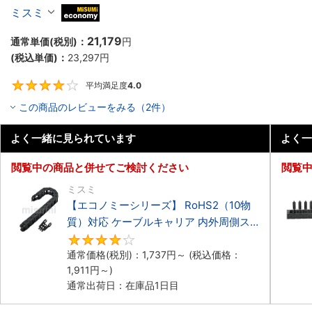
ーブルキャリア 低発塵・低騒音タイプ
ミスミ
MiSUMi economy
21,179
通常単価(税別)：
円
(税込単価)：
23,297
円
平均満足度
4.0
4
この商品のレビューをみる（2件）
よく一緒に見られています
よく一
閲覧中の商品と併せてご検討ください
閲覧
ミスミ
【エコノミーシリーズ】 RoHS2（10物
質）対応 ケーブルキャリア 内外周側ス
ナップ開閉タイプ
4.2
通常価格(税別)：
1,737
円
～
(税込価格：
1,911
円
～)
通常出荷日：在庫品1日目