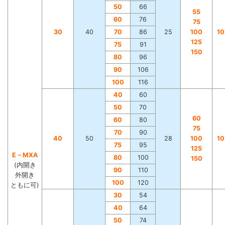
50
66
55
60
76
75
30
40
70
86
25
100
1
125
75
91
150
80
96
90
106
100
116
40
60
50
70
60
60
80
75
70
90
40
50
28
100
1
75
95
125
E－MXA
80
100
150
(内開き
90
110
外開き
100
120
ともに可)
30
54
40
64
50
74