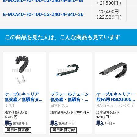
E-MXA40-70-100-53-Z40-4-S40-18
(
21,590
円
)
20,490
円
E-MXA40-70-100-53-Z40-4-S40-36
(
22,539
円
)
この商品を見た人は、こんな商品も見ています
ケーブルキャリア
プラレールチェーン
ケーブルキャリア 一
低発塵／低騒音タイ
低発塵・低騒音・フ
般FA用 HSC0665シ
プ
ラップ開閉・ヒンジ
リーズ
ミスミ
日本ピスコ
HANSHIN（ハンシン）
連結タイプ SCシリ
通常価格(税別)：
通常価格(税別)：
180
円
～
通常価格(税別)：
ーズ
4,310
円
～
17,117
円
～
在庫品1日目
在庫品1日目
8
日目～
当日出荷可能
当日出荷可能