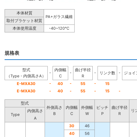
本体材質
PA+ガラス繊維
取付ブラケット材質
本体使用温度
-40~120℃
規格表
型式
内側幅
曲げ半径
-
-
-
-
リンク数
ジョイ
（Type・内側高さA）
C
R
-
-
-
E-MXA30
40
55
15
E-MXA30
-
40
-
55
-
15
-
型式
外側高さ
内側幅
外側幅
ピッチ
曲げ半径
リ
内側高さ
B
C
W
P
R
Type
A
30
46
40
56