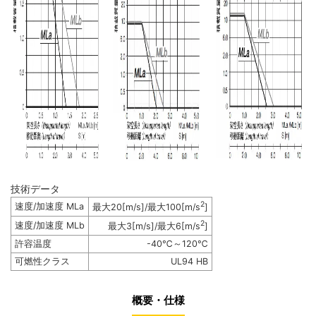
技術データ
2
速度/加速度 MLa
最大20[m/s]/最大100[m/s
]
2
速度/加速度 MLb
最大3[m/s]/最大6[m/s
]
許容温度
-40℃～120℃
可燃性クラス
UL94 HB
概要・仕様