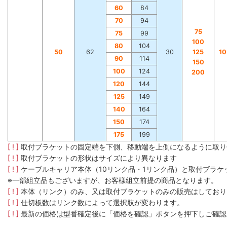
60
84
70
94
75
75
99
100
80
104
50
62
30
125
1
90
114
150
100
124
200
120
144
125
149
140
164
150
174
175
199
[ ! ]
取付ブラケットの固定端を下側、移動端を上側になるように取り
[ ! ]
取付ブラケットの形状はサイズにより異なります
[ ! ]
ケーブルキャリア本体（10リンク品・1リンク品）と取付ブラ
※一部組立品もございますが、お客様組立前提の商品となります。
[ ! ]
本体（リンク）のみ、又は取付ブラケットのみの販売はしており
[ ! ]
仕切板数はリンク数によって選択肢が変わります。
[ ! ]
最新の価格は型番確定後に「価格を確認」ボタンを押下しご確認