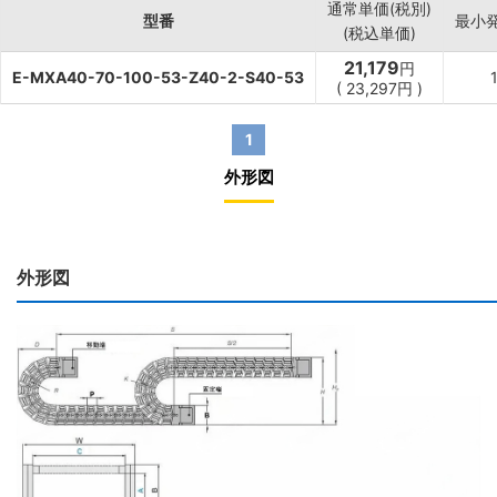
通常単価(税別)
型番
最小
(税込単価)
21,179
円
E-MXA40-70-100-53-Z40-2-S40-53
(
23,297
円
)
1
外形図
外形図