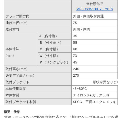
当社類似品
MPSCS35100-75-20-S
フラップ開方向
外側・内側取付共通
曲げ半径(mm)
75
取付方向
外周・内周
A（内寸縦）
35
Ｂ（外寸高さ）
55
本体寸法
Ｃ（内寸横）
60
(mm)
Ｗ（外寸幅）
73
Ｐ（リンクピッチ）
45
取付高さ(mm)
240
必要空間高さ(mm)
270
取付ブラケット
形状が異なりま
本体使用温度
-8~80℃
本体材質
ナイロン6＋ガラス30%
取付ブラケット材質
SPCC、三価ユニクロメッキ
概要・仕様
電線・ホースなどの配線内容に応じて、適切なケーブルキャリアを