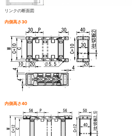
リンクの断面図
内側高さ30
内側高さ40