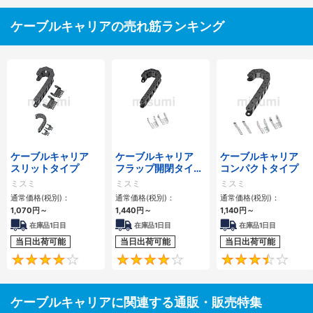
ケーブルキャリアの売れ筋ランキング
ケーブルキャリア
ケーブルキャリア
ケーブルキャリア
スリットタイプ
フラップ開閉タイ
コンパクトタイプ
プ 本体＋取付金具
ミスミ
ミスミ
ミスミ
通常価格(税別)：
通常価格(税別)：
通常価格(税別)：
1,070
円
～
1,440
円
～
1,140
円
～
在庫品1日目
在庫品1日目
在庫品1日目
当日出荷可能
当日出荷可能
当日出荷可能
4.1
4.2
ケーブルキャリアに関連する通販・販売特集