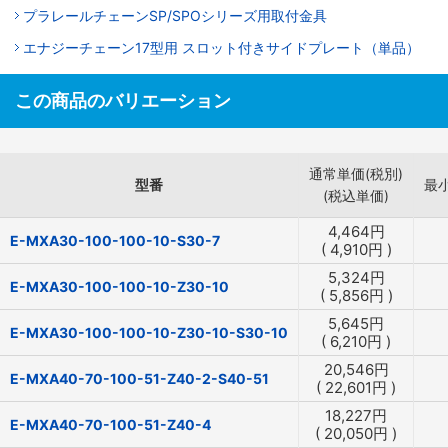
プラレールチェーンSP/SPOシリーズ用取付金具
エナジーチェーン17型用 スロット付きサイドプレート（単品）
この商品のバリエーション
通常単価(税別)
型番
最
(税込単価)
4,464
円
E-MXA30-100-100-10-S30-7
(
4,910
円
)
5,324
円
E-MXA30-100-100-10-Z30-10
(
5,856
円
)
5,645
円
E-MXA30-100-100-10-Z30-10-S30-10
(
6,210
円
)
20,546
円
E-MXA40-70-100-51-Z40-2-S40-51
(
22,601
円
)
18,227
円
E-MXA40-70-100-51-Z40-4
(
20,050
円
)