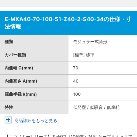
E-MXA40-70-100-51-Z40-2-S40-34の仕様・寸
法情報
種類
モジュラー式角形
カバー種類
[標準] 標準
内側幅 C(mm)
70
内側高さ A(mm)
40
屈曲半径 R(mm)
100
特性
低発塵 / 低騒音 / 低摩耗
商品詳細をもっと見る
【エコノミーシリーズ】 RoHS2（10物質）対応 ケーブルキャリア