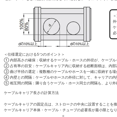
＜
外
ケ
必
＜仕様選定における5つのポイント＞
① 内部高さの確保：収納するケーブル・ホースの外径が、ケーブル
② 占有率の目安：ケーブルキャリア内に収納する総断面積は、内部高
③ 曲げ半径の選定：複数種のケーブルやホースを一緒に収納する場
④ 内壁との間隔：ケーブルやホースの外径に対して、キャリアの内
⑤ 相互間の間隔：隣り合うケーブル・ホース同士の間隔も、より外
ケーブルキャリア長さの計算方法
ケーブルキャリアの固定点は、ストロークの中央に設置することを
ケーブルキャリア本体・ケーブル・チューブの必要長が最小限とな