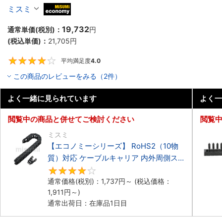
ーブルキャリア 低発塵・低騒音タイプ
ミスミ
MiSUMi economy
19,732
通常単価(税別)：
円
(税込単価)：
21,705
円
平均満足度
4.0
4
この商品のレビューをみる（2件）
よく一緒に見られています
よく一
閲覧中の商品と併せてご検討ください
閲覧
ミスミ
【エコノミーシリーズ】 RoHS2（10物
質）対応 ケーブルキャリア 内外周側ス
ナップ開閉タイプ
4.2
通常価格(税別)：
1,737
円
～
(税込価格：
1,911
円
～)
通常出荷日：在庫品1日目