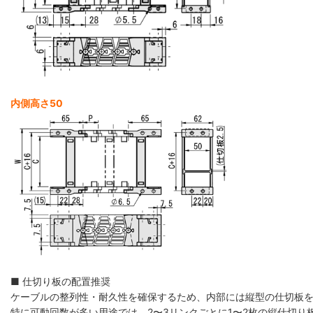
内側高さ50
■ 仕切り板の配置推奨
ケーブルの整列性・耐久性を確保するため、内部には縦型の仕切板
特に可動回数が多い用途では、2〜3リンクごとに1〜2枚の縦仕切