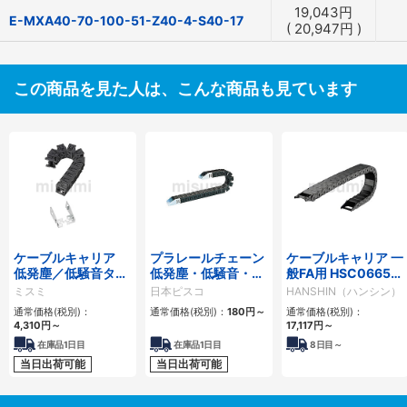
19,043
円
E-MXA40-70-100-51-Z40-4-S40-17
(
20,947
円
)
この商品を見た人は、こんな商品も見ています
ケーブルキャリア
プラレールチェーン
ケーブルキャリア 一
低発塵／低騒音タイ
低発塵・低騒音・フ
般FA用 HSC0665シ
プ
ラップ開閉・ヒンジ
リーズ
ミスミ
日本ピスコ
HANSHIN（ハンシン）
連結タイプ SCシリ
通常価格(税別)：
通常価格(税別)：
180
円
～
通常価格(税別)：
ーズ
4,310
円
～
17,117
円
～
在庫品1日目
在庫品1日目
8
日目～
当日出荷可能
当日出荷可能