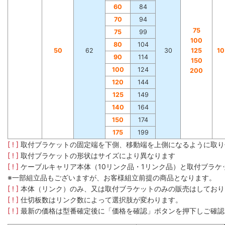
60
84
70
94
75
75
99
100
80
104
50
62
30
125
1
90
114
150
100
124
200
120
144
125
149
140
164
150
174
175
199
[ ! ]
取付ブラケットの固定端を下側、移動端を上側になるように取り
[ ! ]
取付ブラケットの形状はサイズにより異なります
[ ! ]
ケーブルキャリア本体（10リンク品・1リンク品）と取付ブラ
※一部組立品もございますが、お客様組立前提の商品となります。
[ ! ]
本体（リンク）のみ、又は取付ブラケットのみの販売はしており
[ ! ]
仕切板数はリンク数によって選択肢が変わります。
[ ! ]
最新の価格は型番確定後に「価格を確認」ボタンを押下しご確認