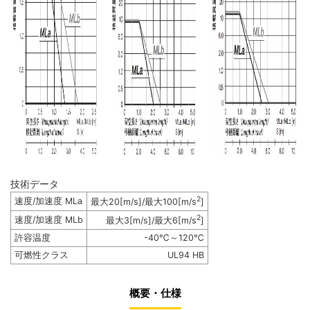
技術データ
2
速度/加速度 MLa
最大20[m/s]/最大100[m/s
]
2
速度/加速度 MLb
最大3[m/s]/最大6[m/s
]
許容温度
-40℃～120℃
可燃性クラス
UL94 HB
概要・仕様