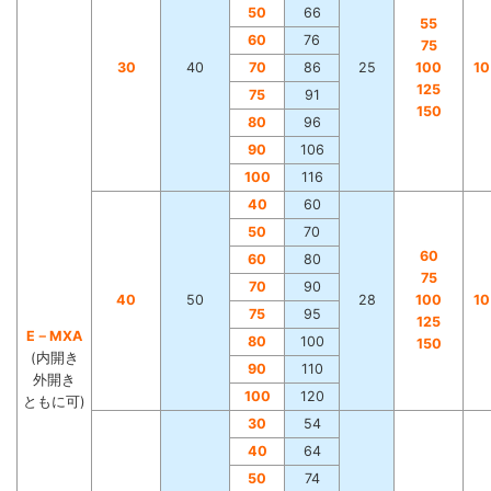
50
66
55
60
76
75
30
40
70
86
25
100
1
125
75
91
150
80
96
90
106
100
116
40
60
50
70
60
60
80
75
70
90
40
50
28
100
1
75
95
125
E－MXA
80
100
150
(内開き
90
110
外開き
100
120
ともに可)
30
54
40
64
50
74