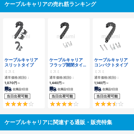
ケーブルキャリアの売れ筋ランキング
ケーブルキャリア
ケーブルキャリア
ケーブルキャリア
スリットタイプ
フラップ開閉タイ
コンパクトタイプ
プ 本体＋取付金具
ミスミ
ミスミ
ミスミ
通常価格(税別)：
通常価格(税別)：
通常価格(税別)：
1,070
円
～
1,440
円
～
1,140
円
～
在庫品1日目
在庫品1日目
在庫品1日目
当日出荷可能
当日出荷可能
当日出荷可能
4.1
4.2
ケーブルキャリアに関連する通販・販売特集