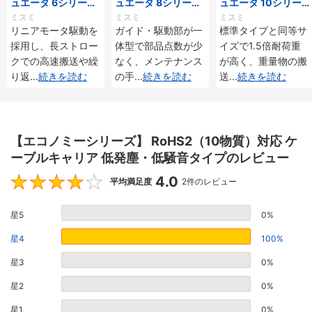
ュエータ 6シリーズ
ュエータ 8シリーズ
ュエータ 10シリー
標準タイプ インクリ
標準タイプ インクリ
ズ 標準タイプ 重荷
ミスミ
ミスミ
ミスミ
メンタル・アブソリ
メンタル・アブソリ
重 インクリメンタ
リニアモータ駆動を
ガイド・駆動部が一
標準タイプと同等サ
ュート仕様
ュート仕様
ル・アブソリュート
採用し、長ストロー
体型で部品点数が少
イズで1.5倍耐荷重
仕様
クでの高速搬送や繰
なく、メンテナンス
が高く、重量物の搬
り返
...
続きを読む
の手
...
続きを読む
送
...
続きを読む
【エコノミーシリーズ】 RoHS2（10物質）対応 ケ
ーブルキャリア 低発塵・低騒音タイプのレビュー
4.0
4
平均満足度
2件のレビュー
星5
0%
星4
100%
星3
0%
星2
0%
星1
0%