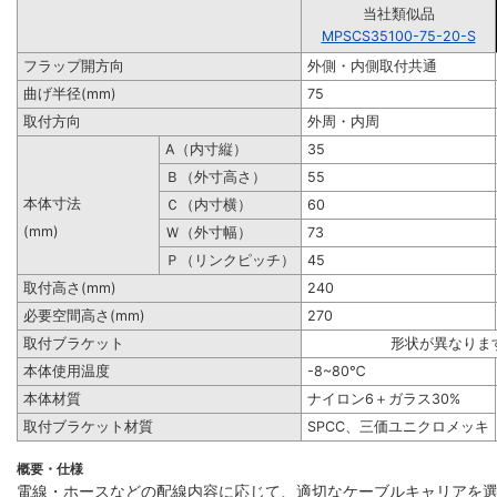
当社類似品
MPSCS35100-75-20-S
フラップ開方向
外側・内側取付共通
曲げ半径(mm)
75
取付方向
外周・内周
A（内寸縦）
35
Ｂ（外寸高さ）
55
本体寸法
Ｃ（内寸横）
60
(mm)
Ｗ（外寸幅）
73
Ｐ（リンクピッチ）
45
取付高さ(mm)
240
必要空間高さ(mm)
270
取付ブラケット
形状が異なりま
本体使用温度
-8~80℃
本体材質
ナイロン6＋ガラス30%
取付ブラケット材質
SPCC、三価ユニクロメッキ
概要・仕様
電線・ホースなどの配線内容に応じて、適切なケーブルキャリアを