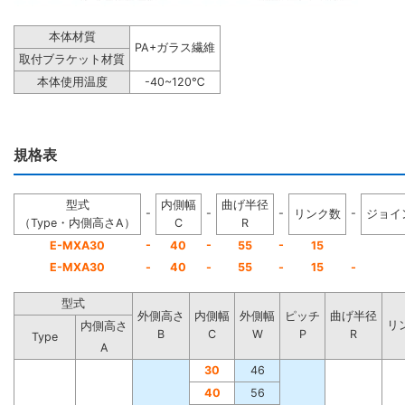
本体材質
PA+ガラス繊維
取付ブラケット材質
本体使用温度
-40~120℃
規格表
型式
内側幅
曲げ半径
-
-
-
-
リンク数
ジョイ
（Type・内側高さA）
C
R
-
-
-
E-MXA30
40
55
15
E-MXA30
-
40
-
55
-
15
-
型式
外側高さ
内側幅
外側幅
ピッチ
曲げ半径
リ
内側高さ
B
C
W
P
R
Type
A
30
46
40
56