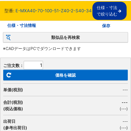
仕様・寸法

型番:
E-MXA40-70-100-51-Z40-2-S40-34
で絞り込む
仕様・寸法情報
保存
類似品を再検索
※CADデータはPCでダウンロードできます
ご注文数：
価格を確認
単価(税別)
---
合計(税別)
---
(税込価格)
(
---
)
出荷日
---
(参考出荷日)
(---)