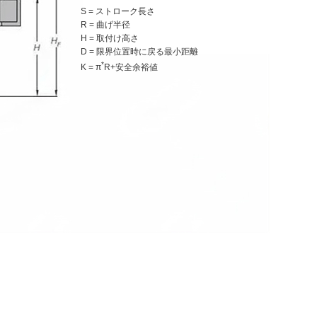
S = ストローク長さ
R = 曲げ半径
H = 取付け高さ
D = 限界位置時に戻る最小距離
*
K = π
R+安全余裕値