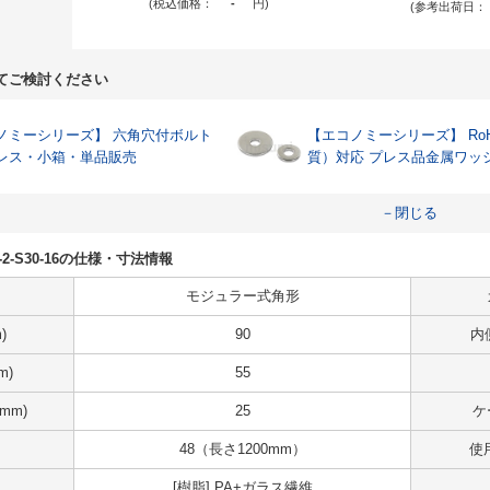
(税込価格：
-
円
)
(参考出荷日：
てご検討ください
ーシリーズ】 六角穴付ボルト
【エコノミーシリーズ】 RoH
レス・小箱・単品販売
質）対応 プレス品金属ワッ
－閉じる
Z30-2-S30-16の仕様・寸法情報
モジュラー式角形
)
90
内
m)
55
mm)
25
ケ
48（長さ1200mm）
使
[樹脂] PA+ガラス繊維