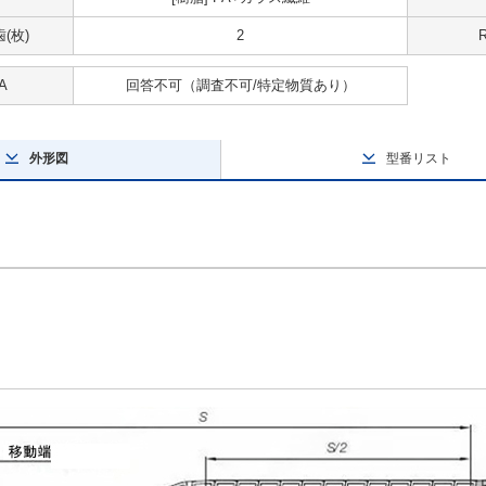
(枚)
2
A
回答不可
（調査不可/特定物質あり）
外形図
型番リスト