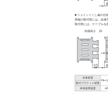
■ ジョイントくし歯の仕
両端の取付部には、結束
取付部には、ケーブルを
内側高さ 30
本体材質
PA+
取付ブラケット材質
本体使用温度
-4