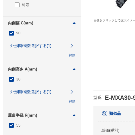
対応
画像をクリックして拡大イメ
内側幅 C(mm)
90
外形図/複数選択する(1)
解除
内側高さ A(mm)
30
外形図/複数選択する(1)
E-MXA30-9
型番
:
解除
類似品
屈曲半径 R(mm)
55
単価(税別)