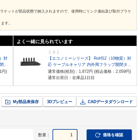
ブラケットが部品状態で納入されますので、使用時にリンク連結及び取付ブラケ
ります。
よく一緒に見られています
ミスミ
質）対
【エコノミーシリーズ】 RoHS2（10物質）対
開閉タ
応 ケーブルキャリア 内外周フラップ開閉タイ
プ
1
円
)
通常価格(税別)：
1,872
円
(税込価格：
2,059
円
)
通常出荷日：在庫品1日目
My部品表保存
3Dプレビュー
CADデータダウンロード
数量：
価格を確認