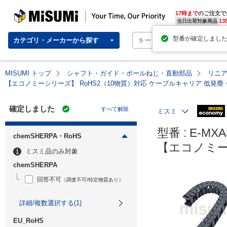
MISUMI | Your Time, Our Priority
17時まで
のご注文で
13
当日出荷対象商品
カテゴリ・メーカーから探す
MISUMI トップ
シャフト・ガイド・ボールねじ・直動部品
リニ
【エコノミーシリーズ】 RoHS2（10物質）対応 ケーブルキャリア 低発
確定しました
すべて解除
ミスミ
型番 : E-MXA3
chemSHERPA・RoHS
【エコノミー
ミスミ品のみ対象
chemSHERPA
回答不可
（調査不可/特定物質あり）
詳細/複数選択する(1)
EU_RoHS