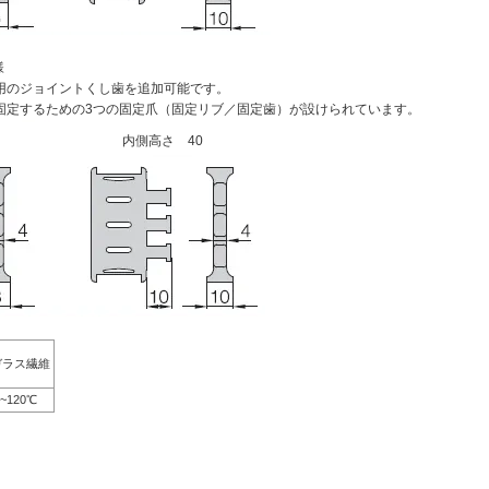
様
用のジョイントくし歯を追加可能です。
固定するための3つの固定爪（固定リブ／固定歯）が設けられています。
内側高さ 40
ガラス繊維
0~120℃