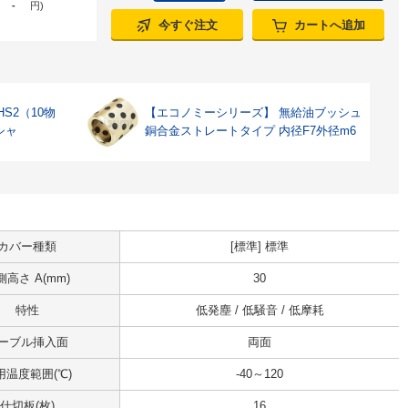
-
円
)
今すぐ注文
カートへ追加
S2（10物
【エコノミーシリーズ】 無給油ブッシュ
シャ
銅合金ストレートタイプ 内径F7外径m6
カバー種類
[標準] 標準
側高さ A(mm)
30
特性
低発塵 / 低騒音 / 低摩耗
ーブル挿入面
両面
用温度範囲(℃)
-40～120
仕切板(枚)
16