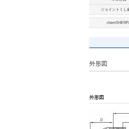
CAD
ジョイントくし歯
2D
chemSHERP
3D
出荷日
すべて
8日以内
外形図
外形図