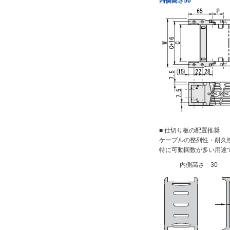
内側高さ50
■ 仕切り板の配置推奨
ケーブルの整列性・耐久
特に可動回数が多い用途
内側高さ 30