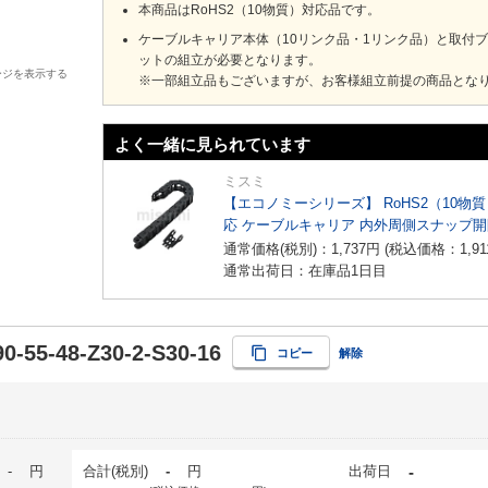
本商品はRoHS2（10物質）対応品です。
ケーブルキャリア本体（10リンク品・1リンク品）と取付
ットの組立が必要となります。
ージを表示する
※一部組立品もございますが、お客様組立前提の商品とな
よく一緒に見られています
ミスミ
【エコノミーシリーズ】 RoHS2（10物
応 ケーブルキャリア 内外周側スナップ
イプ
通常価格(税別)：
1,737
円
(税込価格：
1,91
通常出荷日：在庫品1日目
0-55-48-Z30-2-S30-16
コピー
解除
-
円
合計(税別)
-
円
出荷日
-