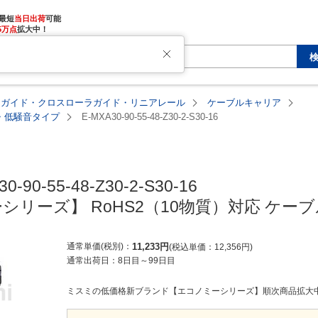
最短
当日出荷
5万点
拡大中！
アガイド・クロスローラガイド・リニアレール
ケーブルキャリア
塵・低騒音タイプ
E-MXA30-90-55-48-Z30-2-S30-16
MISUMI economy
0-90-55-48-Z30-2-S30-16

シリーズ】 RoHS2（10物質）対応 ケー
通常単価(税別)
11,233
円
税込単価
12,356
円
通常出荷日：
8日目
～
99日目
ミスミの低価格新ブランド【エコノミーシリーズ】順次商品拡大