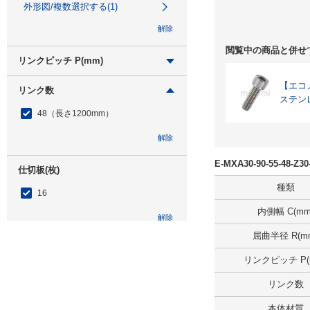
外形図/複数選択する(1)
解除
閲覧中の商品と併せ
リンクピッチ P(mm)
25
【エコノミ
リンク数
ステン
外形図/複数選択する(1)
48（長さ1200mm）
解除
解除
E-MXA30-90-55-48-
仕切板(枚)
種類
16
内側幅 C(mm
解除
屈曲半径 R(m
ジョイントくし歯(枚)
リンクピッチ P(
2
リンク数
解除
本体材質